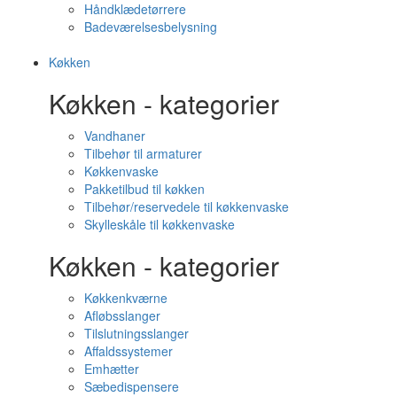
Håndklædetørrere
Badeværelsesbelysning
Køkken
Køkken - kategorier
Vandhaner
Tilbehør til armaturer
Køkkenvaske
Pakketilbud til køkken
Tilbehør/reservedele til køkkenvaske
Skylleskåle til køkkenvaske
Køkken - kategorier
Køkkenkværne
Afløbsslanger
Tilslutningsslanger
Affaldssystemer
Emhætter
Sæbedispensere