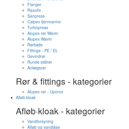
Flanger
Raxofix
Sanpress
Calpex fjernvarme
Turbopress
Alupex rør Wavin
Alupex Wavin
Rørbøjle
Fittings - PE / EL
Gevindrør
Runde stålrør
Anlægsrør
Rør & fittings - kategorier
Alupex rør - Uponor
Afløb·kloak
Afløb·kloak - kategorier
Vandforsyning
Afløb og vandlåse