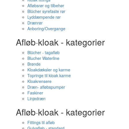
Afløbsrør og tilbehør
Blücher syrefaste rør
Lyddæmpende rør
Drænrør
Anboring/Overgange
Afløb·kloak - kategorier
Blücher - tagafløb
Blucher Waterline
Brønde
Kloakdæksler og karme
Topringe til kloak karme
Kloakrensere
Dræn- afløbspumper
Faskiner
Linjedræn
Afløb·kloak - kategorier
Fittings til afløb
Gulvafløb - standard