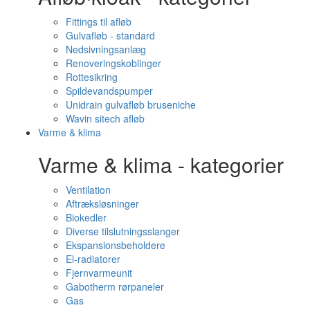
Fittings til afløb
Gulvafløb - standard
Nedsivningsanlæg
Renoveringskoblinger
Rottesikring
Spildevandspumper
Unidrain gulvafløb bruseniche
Wavin sitech afløb
Varme & klima
Varme & klima - kategorier
Ventilation
Aftræksløsninger
Biokedler
Diverse tilslutningsslanger
Ekspansionsbeholdere
El-radiatorer
Fjernvarmeunit
Gabotherm rørpaneler
Gas