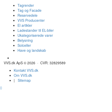
Tagrender
Tag og Facade
Reservedele
VVS Producenter
El artikler
Ladestander til EL-biler
Ukategoriserede varer
Belysning
Solceller
Have og landskab
Gulvvarme - Megatherm
VVS.dk ApS © 2026 · CVR: 32829589
Kontakt VVS.dk
Om VVS.dk
|
Sitemap