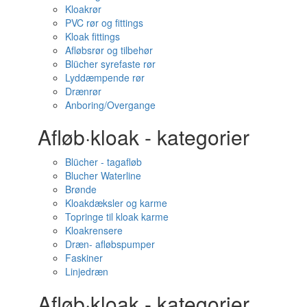
Kloakrør
PVC rør og fittings
Kloak fittings
Afløbsrør og tilbehør
Blücher syrefaste rør
Lyddæmpende rør
Drænrør
Anboring/Overgange
Afløb·kloak - kategorier
Blücher - tagafløb
Blucher Waterline
Brønde
Kloakdæksler og karme
Topringe til kloak karme
Kloakrensere
Dræn- afløbspumper
Faskiner
Linjedræn
Afløb·kloak - kategorier