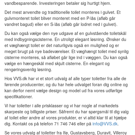
vandbesparende. Investeringen betaler sig hurtigt hjem.
Det mest anvendte og traditionelle toilet monteres i gulvet. Et
gulvmonteret toilet bliver monteret med en P-lås (afløb går
vandret bagud) eller en S-lås (afløb går lodret ned i gulvet).
Du kan også vælge den nye udgave af en gulvstående toiletskål
med indbygningscisterne. En utroligt elegant løsning. Ønsker du
et væghængt toilet er det naturligvis også en mulighed og er
meget brugt på nye badeværelser. Et væghængt toilet med synlig
cisterne monteres, så afløbet går lige ind i væggen. Du kan også
vælge en hængeskål med skjult cisterne. En elegant og
rengøringsvenlig løsning.
Hos VVS.dk har vi et stort udvalg af alle typer toiletter fra alle de
førende producenter, og du har hele udvalget foran dig online og
kan derfor nemt vælge design og model ud fra vores udførlige
specifikationer.
Vi har toiletter i alle prisklasser og vi har nogle af markedets
skarpeste og billigste priser. Såfremt du har spørgsmål til dig valg
af toilet eller andre af vores produkter, er vi altid klar til at hjælpe
dig. Kontakt os på telefon 71 746 746 eller på
info@VVS.dk
.
Se vores udvalg af toiletter fra Ifø, Gustavsberg, Duravit, Villeroy