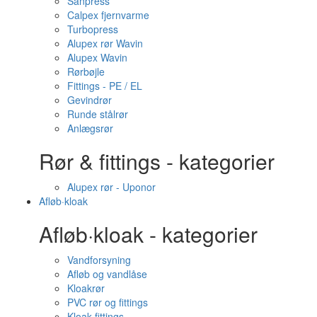
Sanpress
Calpex fjernvarme
Turbopress
Alupex rør Wavin
Alupex Wavin
Rørbøjle
Fittings - PE / EL
Gevindrør
Runde stålrør
Anlægsrør
Rør & fittings - kategorier
Alupex rør - Uponor
Afløb·kloak
Afløb·kloak - kategorier
Vandforsyning
Afløb og vandlåse
Kloakrør
PVC rør og fittings
Kloak fittings