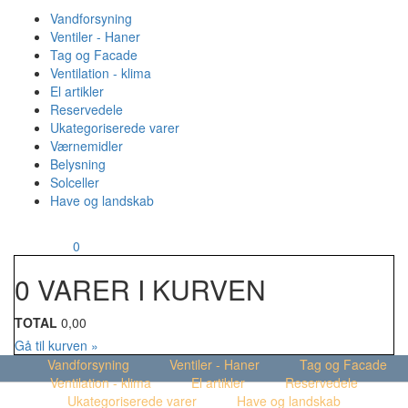
Vandforsyning
Ventiler - Haner
Tag og Facade
Ventilation - klima
El artikler
Reservedele
Ukategoriserede varer
Værnemidler
Belysning
Solceller
Have og landskab
MENU
Din kurv
0
0 VARER I KURVEN
TOTAL
0,00
Gå til kurven »
Vandforsyning
Ventiler - Haner
Tag og Facade
Ventilation - klima
El artikler
Reservedele
Ukategoriserede varer
Have og landskab