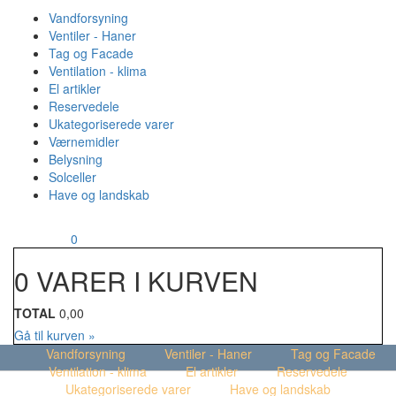
Vandforsyning
Ventiler - Haner
Tag og Facade
Ventilation - klima
El artikler
Reservedele
Ukategoriserede varer
Værnemidler
Belysning
Solceller
Have og landskab
MENU
Din kurv
0
0 VARER I KURVEN
TOTAL
0,00
Gå til kurven »
Vandforsyning
Ventiler - Haner
Tag og Facade
Ventilation - klima
El artikler
Reservedele
Ukategoriserede varer
Have og landskab