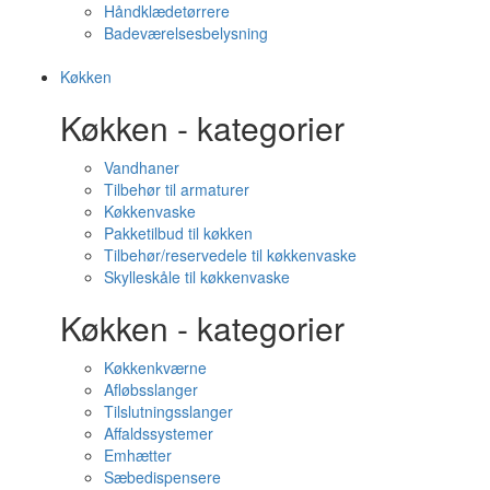
Håndklædetørrere
Badeværelsesbelysning
Køkken
Køkken - kategorier
Vandhaner
Tilbehør til armaturer
Køkkenvaske
Pakketilbud til køkken
Tilbehør/reservedele til køkkenvaske
Skylleskåle til køkkenvaske
Køkken - kategorier
Køkkenkværne
Afløbsslanger
Tilslutningsslanger
Affaldssystemer
Emhætter
Sæbedispensere