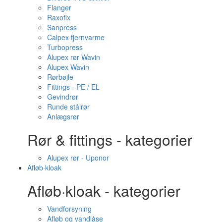
Flanger
Raxofix
Sanpress
Calpex fjernvarme
Turbopress
Alupex rør Wavin
Alupex Wavin
Rørbøjle
Fittings - PE / EL
Gevindrør
Runde stålrør
Anlægsrør
Rør & fittings - kategorier
Alupex rør - Uponor
Afløb·kloak
Afløb·kloak - kategorier
Vandforsyning
Afløb og vandlåse