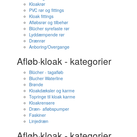
Kloakrør
PVC rør og fittings
Kloak fittings
Afløbsrør og tilbehør
Blücher syrefaste rør
Lyddæmpende rør
Drænrør
Anboring/Overgange
Afløb·kloak - kategorier
Blücher - tagafløb
Blucher Waterline
Brønde
Kloakdæksler og karme
Topringe til kloak karme
Kloakrensere
Dræn- afløbspumper
Faskiner
Linjedræn
Afløb·kloak - kategorier