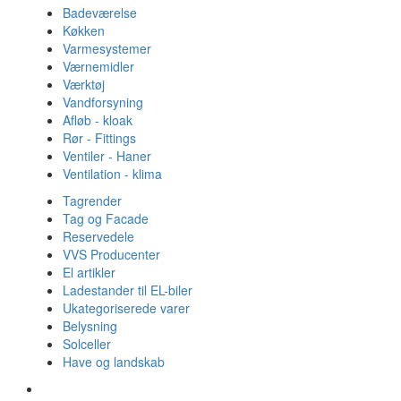
Badeværelse
Køkken
Varmesystemer
Værnemidler
Værktøj
Vandforsyning
Afløb - kloak
Rør - Fittings
Ventiler - Haner
Ventilation - klima
Tagrender
Tag og Facade
Reservedele
VVS Producenter
El artikler
Ladestander til EL-biler
Ukategoriserede varer
Belysning
Solceller
Have og landskab
Gulvvarme - Megatherm