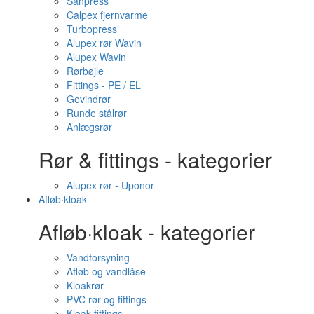
Sanpress
Calpex fjernvarme
Turbopress
Alupex rør Wavin
Alupex Wavin
Rørbøjle
Fittings - PE / EL
Gevindrør
Runde stålrør
Anlægsrør
Rør & fittings - kategorier
Alupex rør - Uponor
Afløb·kloak
Afløb·kloak - kategorier
Vandforsyning
Afløb og vandlåse
Kloakrør
PVC rør og fittings
Kloak fittings