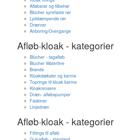
Afløbsrør og tilbehør
Blücher syrefaste rør
Lyddæmpende rør
Drænrør
Anboring/Overgange
Afløb·kloak - kategorier
Blücher - tagafløb
Blucher Waterline
Brønde
Kloakdæksler og karme
Topringe til kloak karme
Kloakrensere
Dræn- afløbspumper
Faskiner
Linjedræn
Afløb·kloak - kategorier
Fittings til afløb
Gulvafløb - standard