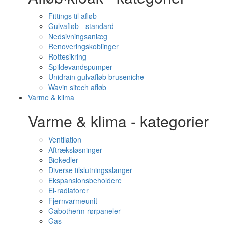
Fittings til afløb
Gulvafløb - standard
Nedsivningsanlæg
Renoveringskoblinger
Rottesikring
Spildevandspumper
Unidrain gulvafløb bruseniche
Wavin sitech afløb
Varme & klima
Varme & klima - kategorier
Ventilation
Aftræksløsninger
Biokedler
Diverse tilslutningsslanger
Ekspansionsbeholdere
El-radiatorer
Fjernvarmeunit
Gabotherm rørpaneler
Gas