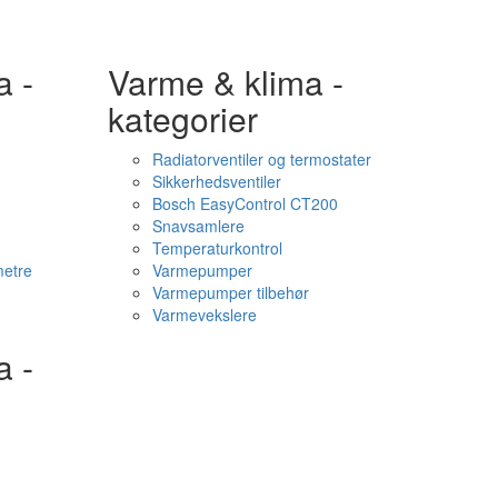
a -
Varme & klima -
kategorier
Radiatorventiler og termostater
Sikkerhedsventiler
Bosch EasyControl CT200
Snavsamlere
Temperaturkontrol
etre
Varmepumper
Varmepumper tilbehør
Varmevekslere
a -