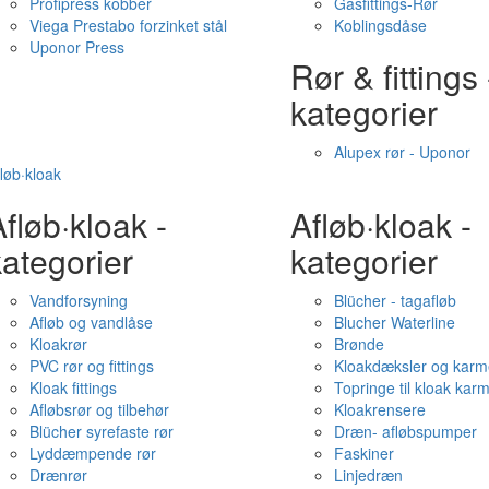
Profipress kobber
Gasfittings-Rør
Viega Prestabo forzinket stål
Koblingsdåse
Uponor Press
Rør & fittings 
kategorier
Alupex rør - Uponor
løb·kloak
fløb·kloak -
Afløb·kloak -
ategorier
kategorier
Vandforsyning
Blücher - tagafløb
Afløb og vandlåse
Blucher Waterline
Kloakrør
Brønde
PVC rør og fittings
Kloakdæksler og karm
Kloak fittings
Topringe til kloak kar
Afløbsrør og tilbehør
Kloakrensere
Blücher syrefaste rør
Dræn- afløbspumper
Lyddæmpende rør
Faskiner
Drænrør
Linjedræn