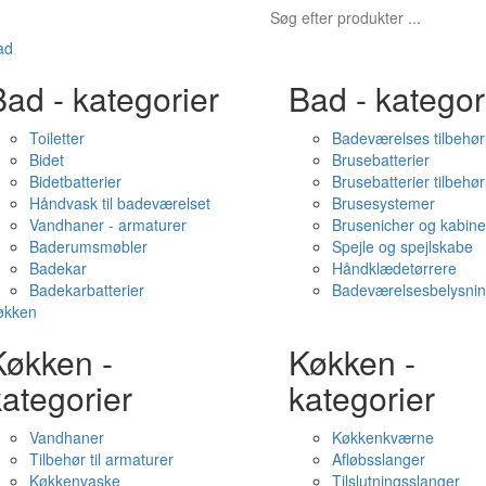
ad
ad - kategorier
Bad - kategor
Toiletter
Badeværelses tilbehør
Bidet
Brusebatterier
Bidetbatterier
Brusebatterier tilbehør
Håndvask til badeværelset
Brusesystemer
Vandhaner - armaturer
Brusenicher og kabine
Baderumsmøbler
Spejle og spejlskabe
Badekar
Håndklædetørrere
Badekarbatterier
Badeværelsesbelysni
økken
Køkken -
Køkken -
ategorier
kategorier
Vandhaner
Køkkenkværne
Tilbehør til armaturer
Afløbsslanger
Køkkenvaske
Tilslutningsslanger