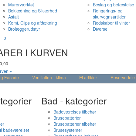
Murerværktøj
Beslag og befæstelse
Beklædning og Sikkerhed
Rengørings- og
Asfalt
skurvognsartikler
Kemi, Clips og afdækning
Redskaber til vinter
Brolæggerudstyr
Diverse
v
0
ARER I KURVEN
0,00
urven »
og Facade
Ventilation - klima
El artikler
Reservedele
tegorier
Bad - kategorier
Badeværelses tilbehør
Brusebatterier
ier
Brusebatterier tilbehør
il badeværelset
Brusesystemer