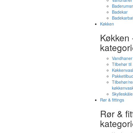
Vandhaner 
Baderumsm
Badekar
Badekarbat
Køkken
Køkken 
kategori
Vandhaner
Tilbehør ti
Køkkenvas
Pakketilbud
Tilbehør/re
køkkenvas
Skylleskåle
Rør & fittings
Rør & fit
kategori