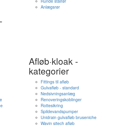
Runde stålrør
Anlægsrør
-
Afløb·kloak -
kategorier
Fittings til afløb
Gulvafløb - standard
Nedsivningsanlæg
e
Renoveringskoblinger
me
Rottesikring
Spildevandspumper
Unidrain gulvafløb bruseniche
Wavin sitech afløb