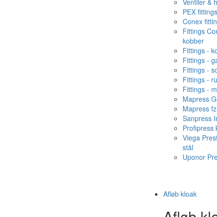
Ventiler & 
PEX fitting
Conex fitti
Fittings C
kobber
Fittings - 
Fittings - g
Fittings - s
Fittings - ru
Fittings - 
Mapress Ge
Mapress fz
Sanpress In
Profipress
Viega Pres
stål
Uponor Pr
Afløb·kloak
Afløb·kl