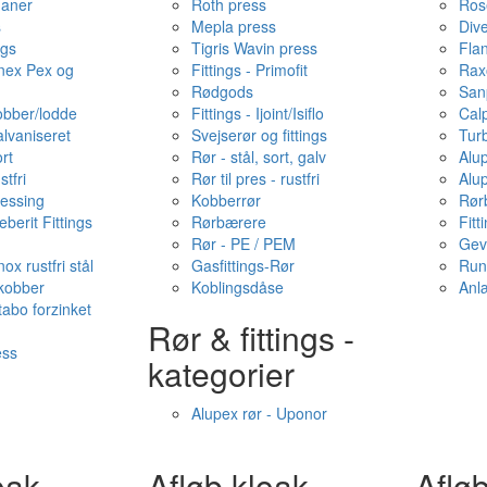
haner
Roth press
Ros
s
Mepla press
Dive
ngs
Tigris Wavin press
Fla
onex Pex og
Fittings - Primofit
Rax
Rødgods
San
kobber/lodde
Fittings - Ijoint/Isiflo
Cal
alvaniseret
Svejserør og fittings
Tur
ort
Rør - stål, sort, galv
Alu
stfri
Rør til pres - rustfri
Alu
messing
Kobberrør
Rør
berit Fittings
Rørbærere
Fitt
Rør - PE / PEM
Gev
ox rustfri stål
Gasfittings-Rør
Run
 kobber
Koblingsdåse
Anl
tabo forzinket
Rør & fittings -
ess
kategorier
Alupex rør - Uponor
oak -
Afløb·kloak -
Afløb