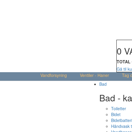
Din kur
0 V
TOTAL
Gå til k
Vandforsyning
Ventiler - Haner
Tag 
Bad
Bad - ka
Toiletter
Bidet
Bidetbatter
Håndvask t