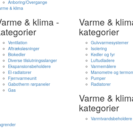
Anboring/Overgange
arme & klima
Varme & klima -
Varme & klim
ategorier
kategorier
Ventilation
Gulvvarmesystemer
Aftræksløsninger
Isolering
Biokedler
Kedler og fyr
Diverse tilslutningsslanger
Luftudladere
Ekspansionsbeholdere
Varmemålere
El-radiatorer
Manometre og termom
Fjernvarmeunit
Pumper
Gabotherm rørpaneler
Radiatorer
Gas
Varme & klim
kategorier
Varmtvandsbeholdere
agrender