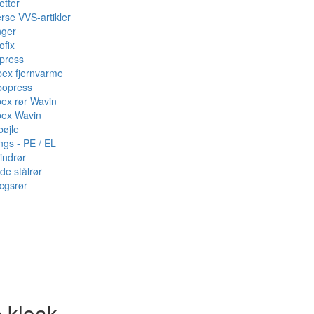
etter
rse VVS-artikler
nger
ofix
press
pex fjernvarme
bopress
pex rør Wavin
pex Wavin
bøjle
ings - PE / EL
indrør
de stålrør
ægsrør
·kloak -