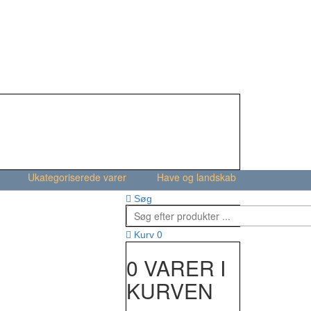
Ukategoriserede varer
Have og landskab
Søg
0
Kurv
0 VARER I
KURVEN