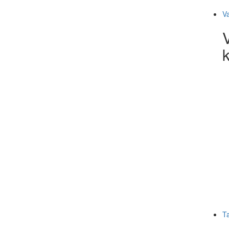
V
k
T