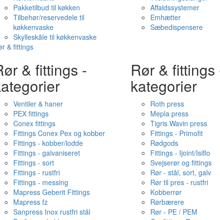
Pakketilbud til køkken
Affaldssystemer
Tilbehør/reservedele til
Emhætter
køkkenvaske
Sæbedispensere
Skylleskåle til køkkenvaske
r & fittings
ør & fittings -
Rør & fittings 
ategorier
kategorier
Ventiler & haner
Roth press
PEX fittings
Mepla press
Conex fittings
Tigris Wavin press
Fittings Conex Pex og kobber
Fittings - Primofit
Fittings - kobber/lodde
Rødgods
Fittings - galvaniseret
Fittings - Ijoint/Isiflo
Fittings - sort
Svejserør og fittings
Fittings - rustfri
Rør - stål, sort, galv
Fittings - messing
Rør til pres - rustfri
Mapress Geberit Fittings
Kobberrør
Mapress fz
Rørbærere
Sanpress Inox rustfri stål
Rør - PE / PEM