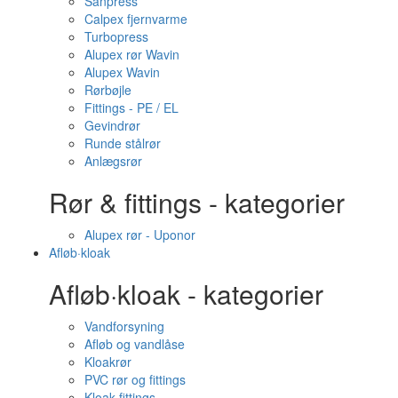
Sanpress
Calpex fjernvarme
Turbopress
Alupex rør Wavin
Alupex Wavin
Rørbøjle
Fittings - PE / EL
Gevindrør
Runde stålrør
Anlægsrør
Rør & fittings - kategorier
Alupex rør - Uponor
Afløb·kloak
Afløb·kloak - kategorier
Vandforsyning
Afløb og vandlåse
Kloakrør
PVC rør og fittings
Kloak fittings