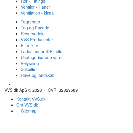
Rør - Fittings
Ventiler - Haner
Ventilation - klima
Tagrender
Tag og Facade
Reservedele
VVS Producenter
El artikler
Ladestander til EL-biler
Ukategoriserede varer
Belysning
Solceller
Have og landskab
Gulvvarme - Megatherm
VVS.dk ApS © 2026 · CVR: 32829589
Kontakt VVS.dk
Om VVS.dk
|
Sitemap