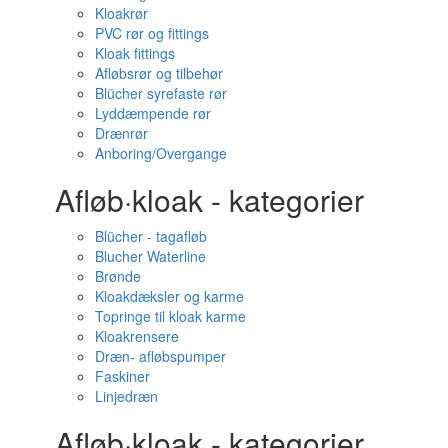
Kloakrør
PVC rør og fittings
Kloak fittings
Afløbsrør og tilbehør
Blücher syrefaste rør
Lyddæmpende rør
Drænrør
Anboring/Overgange
Afløb·kloak - kategorier
Blücher - tagafløb
Blucher Waterline
Brønde
Kloakdæksler og karme
Topringe til kloak karme
Kloakrensere
Dræn- afløbspumper
Faskiner
Linjedræn
Afløb·kloak - kategorier