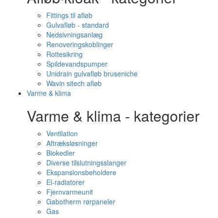
Fittings til afløb
Gulvafløb - standard
Nedsivningsanlæg
Renoveringskoblinger
Rottesikring
Spildevandspumper
Unidrain gulvafløb bruseniche
Wavin sitech afløb
Varme & klima
Varme & klima - kategorier
Ventilation
Aftræksløsninger
Biokedler
Diverse tilslutningsslanger
Ekspansionsbeholdere
El-radiatorer
Fjernvarmeunit
Gabotherm rørpaneler
Gas