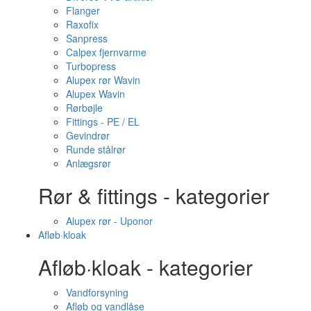
Flanger
Raxofix
Sanpress
Calpex fjernvarme
Turbopress
Alupex rør Wavin
Alupex Wavin
Rørbøjle
Fittings - PE / EL
Gevindrør
Runde stålrør
Anlægsrør
Rør & fittings - kategorier
Alupex rør - Uponor
Afløb·kloak
Afløb·kloak - kategorier
Vandforsyning
Afløb og vandlåse