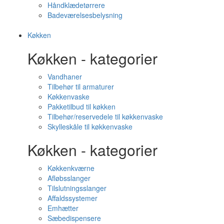
Håndklædetørrere
Badeværelsesbelysning
Køkken
Køkken - kategorier
Vandhaner
Tilbehør til armaturer
Køkkenvaske
Pakketilbud til køkken
Tilbehør/reservedele til køkkenvaske
Skylleskåle til køkkenvaske
Køkken - kategorier
Køkkenkværne
Afløbsslanger
Tilslutningsslanger
Affaldssystemer
Emhætter
Sæbedispensere