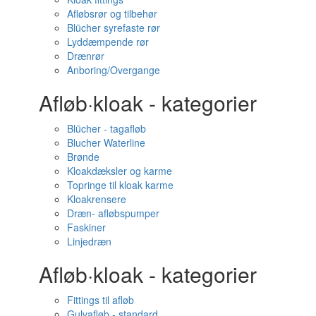
Afløbsrør og tilbehør
Blücher syrefaste rør
Lyddæmpende rør
Drænrør
Anboring/Overgange
Afløb·kloak - kategorier
Blücher - tagafløb
Blucher Waterline
Brønde
Kloakdæksler og karme
Topringe til kloak karme
Kloakrensere
Dræn- afløbspumper
Faskiner
Linjedræn
Afløb·kloak - kategorier
Fittings til afløb
Gulvafløb - standard