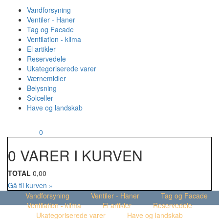
Vandforsyning
Ventiler - Haner
Tag og Facade
Ventilation - klima
El artikler
Reservedele
Ukategoriserede varer
Værnemidler
Belysning
Solceller
Have og landskab
MENU
Din kurv
0
0 VARER I KURVEN
TOTAL
0,00
Gå til kurven »
Vandforsyning
Ventiler - Haner
Tag og Facade
Ventilation - klima
El artikler
Reservedele
Ukategoriserede varer
Have og landskab