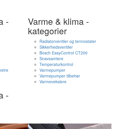
a -
Varme & klima -
kategorier
Radiatorventiler og termostater
Sikkerhedsventiler
Bosch EasyControl CT200
Snavsamlere
Temperaturkontrol
etre
Varmepumper
Varmepumper tilbehør
Varmevekslere
a -