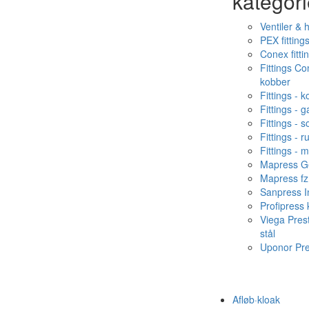
kategori
Ventiler & 
PEX fitting
Conex fitti
Fittings C
kobber
Fittings - 
Fittings - g
Fittings - s
Fittings - ru
Fittings - 
Mapress Ge
Mapress fz
Sanpress In
Profipress
Viega Pres
stål
Uponor Pr
Afløb·kloak