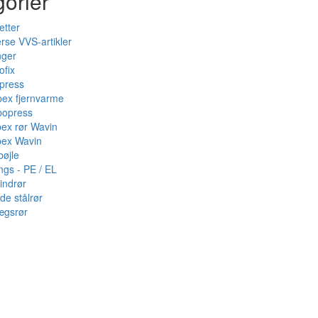
gorier
etter
rse VVS-artikler
nger
ofix
press
pex fjernvarme
bopress
pex rør Wavin
pex Wavin
bøjle
ings - PE / EL
indrør
de stålrør
ægsrør