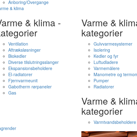
Anboring/Overgange
arme & klima
Varme & klima -
Varme & klim
ategorier
kategorier
Ventilation
Gulvvarmesystemer
Aftræksløsninger
Isolering
Biokedler
Kedler og fyr
Diverse tilslutningsslanger
Luftudladere
Ekspansionsbeholdere
Varmemålere
El-radiatorer
Manometre og termom
Fjernvarmeunit
Pumper
Gabotherm rørpaneler
Radiatorer
Gas
Varme & klim
kategorier
Varmtvandsbeholdere
agrender