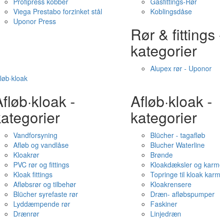
Profipress kobber
Gasfittings-Rør
Viega Prestabo forzinket stål
Koblingsdåse
Uponor Press
Rør & fittings 
kategorier
Alupex rør - Uponor
løb·kloak
fløb·kloak -
Afløb·kloak -
ategorier
kategorier
Vandforsyning
Blücher - tagafløb
Afløb og vandlåse
Blucher Waterline
Kloakrør
Brønde
PVC rør og fittings
Kloakdæksler og karm
Kloak fittings
Topringe til kloak kar
Afløbsrør og tilbehør
Kloakrensere
Blücher syrefaste rør
Dræn- afløbspumper
Lyddæmpende rør
Faskiner
Drænrør
Linjedræn