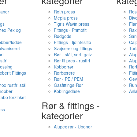
er
kategorier
kate
haner
Roth press
Ros
s
Mepla press
Dive
ngs
Tigris Wavin press
Fla
onex Pex og
Fittings - Primofit
Rax
Rødgods
San
kobber/lodde
Fittings - Ijoint/Isiflo
Cal
alvaniseret
Svejserør og fittings
Tur
ort
Rør - stål, sort, galv
Alu
stfri
Rør til pres - rustfri
Alu
messing
Kobberrør
Rør
berit Fittings
Rørbærere
Fitt
Rør - PE / PEM
Gev
ox rustfri stål
Gasfittings-Rør
Run
 kobber
Koblingsdåse
Anl
tabo forzinket
Rør & fittings -
ess
kategorier
Alupex rør - Uponor