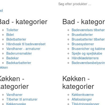
ad
ad - kategorier
Bad - kategor
Toiletter
Badeværelses tilbehør
Bidet
Brusebatterier
Bidetbatterier
Brusebatterier tilbehør
Håndvask til badeværelset
Brusesystemer
Vandhaner - armaturer
Brusenicher og kabine
Baderumsmøbler
Spejle og spejlskabe
Badekar
Håndklædetørrere
Badekarbatterier
Badeværelsesbelysni
økken
Køkken -
Køkken -
ategorier
kategorier
Vandhaner
Køkkenkværne
Tilbehør til armaturer
Afløbsslanger
Køkkenvaske
Tilslutningsslanger