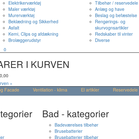
Elektrikerværktøj
Tilbehør / reservedele
Maler værktøj
Anlæg og have
Murerværktøj
Beslag og befæstelse
Beklædning og Sikkerhed
Rengørings- og
Asfalt
skurvognsartikler
Kemi, Clips og afdækning
Redskaber til vinter
Brolæggerudstyr
Diverse
v
0
ARER I KURVEN
0,00
urven »
og Facade
Ventilation - klima
El artikler
Reservedele
tegorier
Bad - kategorier
Badeværelses tilbehør
Brusebatterier
ier
Brusebatterier tilbehør