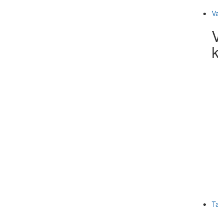
V
k
T