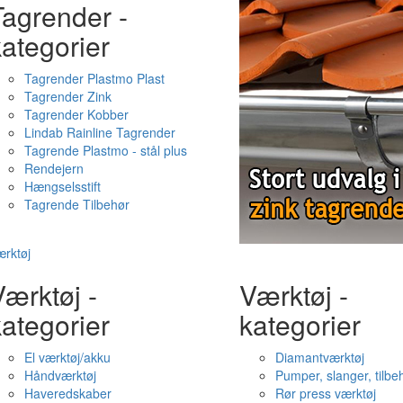
Tagrender -
ategorier
Tagrender Plastmo Plast
Tagrender Zink
Tagrender Kobber
Lindab Rainline Tagrender
Tagrende Plastmo - stål plus
Rendejern
Hængselsstift
Tagrende Tilbehør
rktøj
ærktøj -
Værktøj -
ategorier
kategorier
El værktøj/akku
Diamantværktøj
Håndværktøj
Pumper, slanger, tilbe
Haveredskaber
Rør press værktøj