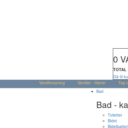
Din kur
0 V
TOTAL
Gå til k
Vandforsyning
Ventiler - Haner
Tag 
Bad
Bad - ka
Toiletter
Bidet
Bidetbatter