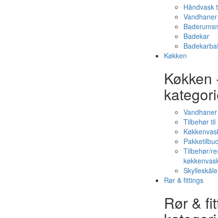
Håndvask t
Vandhaner 
Baderumsm
Badekar
Badekarbat
Køkken
Køkken 
kategori
Vandhaner
Tilbehør ti
Køkkenvas
Pakketilbud
Tilbehør/re
køkkenvas
Skylleskåle
Rør & fittings
Rør & fit