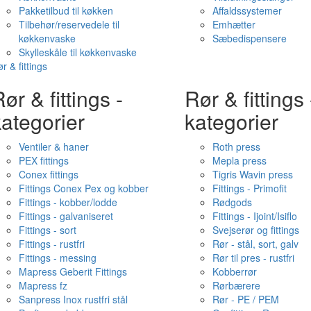
Pakketilbud til køkken
Affaldssystemer
Tilbehør/reservedele til
Emhætter
køkkenvaske
Sæbedispensere
Skylleskåle til køkkenvaske
r & fittings
ør & fittings -
Rør & fittings 
ategorier
kategorier
Ventiler & haner
Roth press
PEX fittings
Mepla press
Conex fittings
Tigris Wavin press
Fittings Conex Pex og kobber
Fittings - Primofit
Fittings - kobber/lodde
Rødgods
Fittings - galvaniseret
Fittings - Ijoint/Isiflo
Fittings - sort
Svejserør og fittings
Fittings - rustfri
Rør - stål, sort, galv
Fittings - messing
Rør til pres - rustfri
Mapress Geberit Fittings
Kobberrør
Mapress fz
Rørbærere
Sanpress Inox rustfri stål
Rør - PE / PEM