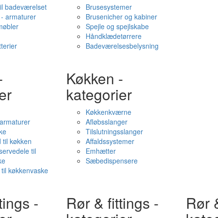
il badeværelset
Brusesystemer
- armaturer
Brusenicher og kabiner
øbler
Spejle og spejlskabe
Håndklædetørrere
terier
Badeværelsesbelysning
-
Køkken -
er
kategorier
Køkkenkværne
l armaturer
Afløbsslanger
ke
Tilslutningsslanger
 til køkken
Affaldssystemer
servedele til
Emhætter
ke
Sæbedispensere
 til køkkenvaske
tings -
Rør & fittings -
Rør &