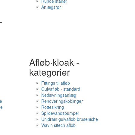
Runde stålrør
Anlægsrør
-
Afløb·kloak -
kategorier
Fittings til afløb
Gulvafløb - standard
Nedsivningsanlæg
e
Renoveringskoblinger
me
Rottesikring
Spildevandspumper
Unidrain gulvafløb bruseniche
Wavin sitech afløb