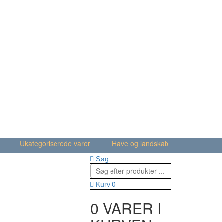
Ukategoriserede varer
Have og landskab
Søg
0
Kurv
0 VARER I