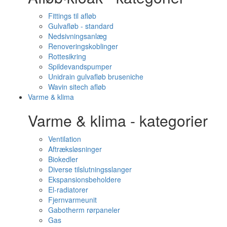
Fittings til afløb
Gulvafløb - standard
Nedsivningsanlæg
Renoveringskoblinger
Rottesikring
Spildevandspumper
Unidrain gulvafløb bruseniche
Wavin sitech afløb
Varme & klima
Varme & klima - kategorier
Ventilation
Aftræksløsninger
Biokedler
Diverse tilslutningsslanger
Ekspansionsbeholdere
El-radiatorer
Fjernvarmeunit
Gabotherm rørpaneler
Gas