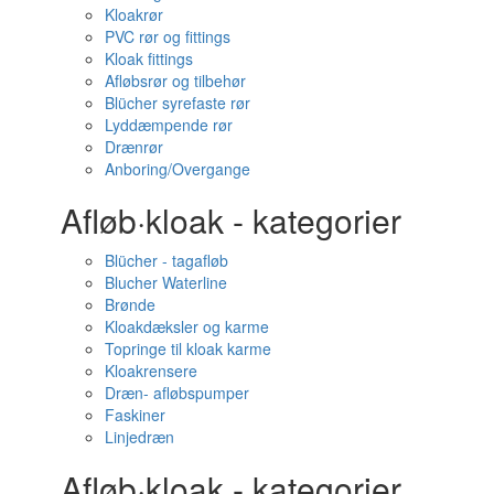
Kloakrør
PVC rør og fittings
Kloak fittings
Afløbsrør og tilbehør
Blücher syrefaste rør
Lyddæmpende rør
Drænrør
Anboring/Overgange
Afløb·kloak - kategorier
Blücher - tagafløb
Blucher Waterline
Brønde
Kloakdæksler og karme
Topringe til kloak karme
Kloakrensere
Dræn- afløbspumper
Faskiner
Linjedræn
Afløb·kloak - kategorier