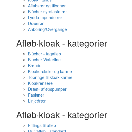
Afløbsrør og tilbehør
Blücher syrefaste rør
Lyddæmpende rør
Drænrør
Anboring/Overgange
Afløb·kloak - kategorier
Blücher - tagafløb
Blucher Waterline
Brønde
Kloakdæksler og karme
Topringe til kloak karme
Kloakrensere
Dræn- afløbspumper
Faskiner
Linjedræn
Afløb·kloak - kategorier
Fittings til afløb
Gulvafløb - standard