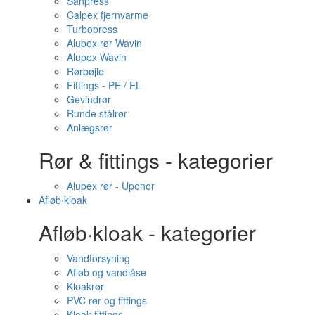
Sanpress
Calpex fjernvarme
Turbopress
Alupex rør Wavin
Alupex Wavin
Rørbøjle
Fittings - PE / EL
Gevindrør
Runde stålrør
Anlægsrør
Rør & fittings - kategorier
Alupex rør - Uponor
Afløb·kloak
Afløb·kloak - kategorier
Vandforsyning
Afløb og vandlåse
Kloakrør
PVC rør og fittings
Kloak fittings