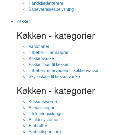
Håndklædetørrere
Badeværelsesbelysning
Køkken
Køkken - kategorier
Vandhaner
Tilbehør til armaturer
Køkkenvaske
Pakketilbud til køkken
Tilbehør/reservedele til køkkenvaske
Skylleskåle til køkkenvaske
Køkken - kategorier
Køkkenkværne
Afløbsslanger
Tilslutningsslanger
Affaldssystemer
Emhætter
Sæbedispensere