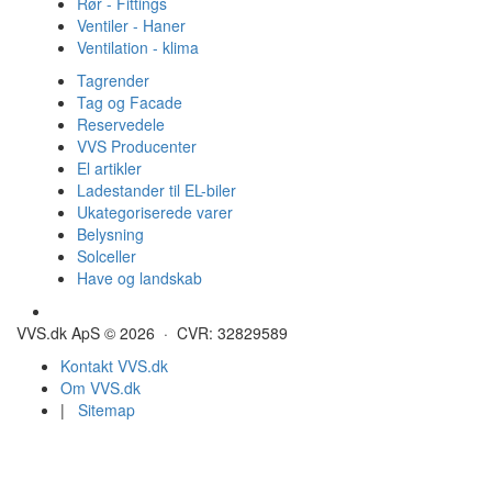
Rør - Fittings
Ventiler - Haner
Ventilation - klima
Tagrender
Tag og Facade
Reservedele
VVS Producenter
El artikler
Ladestander til EL-biler
Ukategoriserede varer
Belysning
Solceller
Have og landskab
Gulvvarme - Megatherm
VVS.dk ApS © 2026 · CVR: 32829589
Kontakt VVS.dk
Om VVS.dk
|
Sitemap