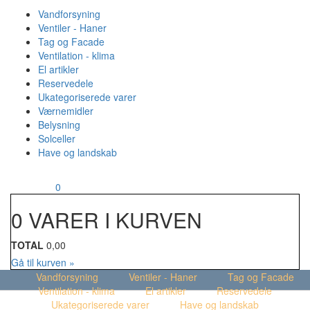
Vandforsyning
Ventiler - Haner
Tag og Facade
Ventilation - klima
El artikler
Reservedele
Ukategoriserede varer
Værnemidler
Belysning
Solceller
Have og landskab
MENU
Din kurv
0
0 VARER I KURVEN
TOTAL
0,00
Gå til kurven »
Vandforsyning
Ventiler - Haner
Tag og Facade
Ventilation - klima
El artikler
Reservedele
Ukategoriserede varer
Have og landskab