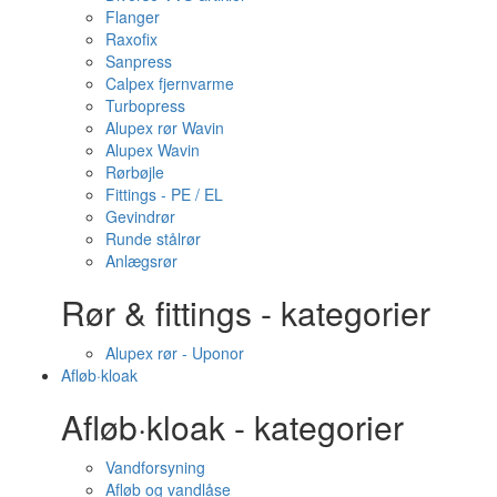
Flanger
Raxofix
Sanpress
Calpex fjernvarme
Turbopress
Alupex rør Wavin
Alupex Wavin
Rørbøjle
Fittings - PE / EL
Gevindrør
Runde stålrør
Anlægsrør
Rør & fittings - kategorier
Alupex rør - Uponor
Afløb·kloak
Afløb·kloak - kategorier
Vandforsyning
Afløb og vandlåse