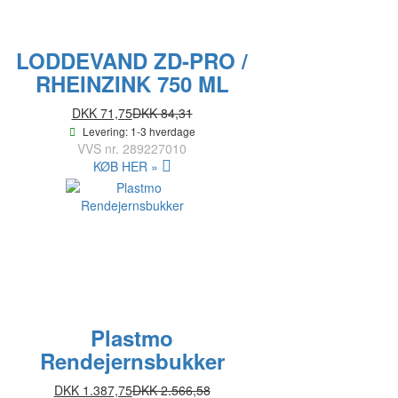
LODDEVAND ZD-PRO /
RHEINZINK 750 ML
DKK 71,75
DKK 84,31
Levering: 1-3 hverdage
VVS nr.
289227010
KØB HER »
Plastmo
Rendejernsbukker
DKK 1.387,75
DKK 2.566,58