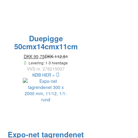
Duepigge
50cmx14cmx11cm
DKK 95,75
DKK 112,51
Levering: 1-3 hverdage
VVS nr.
278215007
KØB HER »
Expo-net tagrendenet