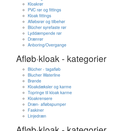
Kloakrør
PVC rør og fittings
Kloak fittings
Afløbsrør og tilbehør
Blücher syrefaste rør
Lyddæmpende rør
Drænrør
Anboring/Overgange
Afløb·kloak - kategorier
Blücher - tagafløb
Blucher Waterline
Brønde
Kloakdæksler og karme
Topringe til kloak karme
Kloakrensere
Dræn- afløbspumper
Faskiner
Linjedræn
Afløb·kloak - kategorier