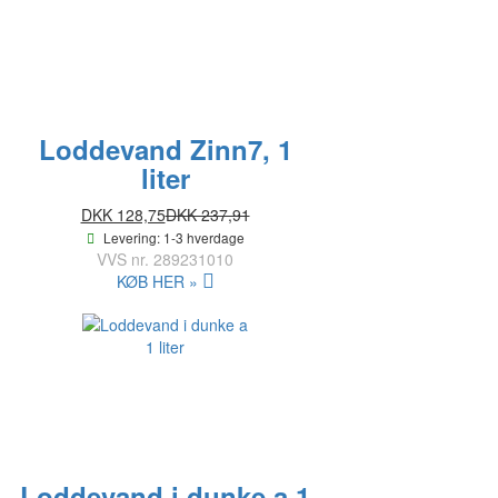
Loddevand Zinn7, 1
liter
DKK 128,75
DKK 237,91
Levering: 1-3 hverdage
VVS nr.
289231010
KØB HER »
Loddevand i dunke a 1