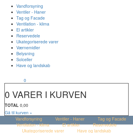
Vandforsyning
Ventiler - Haner
Tag og Facade
Ventilation - klima
El artikler
Reservedele
Ukategoriserede varer
Værnemidler
Belysning
Solceller
Have og landskab
MENU
Din kurv
0
0 VARER I KURVEN
TOTAL
0,00
Gå til kurven »
Vandforsyning
Ventiler - Haner
Tag og Facade
Ventilation - klima
El artikler
Reservedele
Ukategoriserede varer
Have og landskab