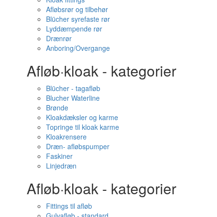
Afløbsrør og tilbehør
Blücher syrefaste rør
Lyddæmpende rør
Drænrør
Anboring/Overgange
Afløb·kloak - kategorier
Blücher - tagafløb
Blucher Waterline
Brønde
Kloakdæksler og karme
Topringe til kloak karme
Kloakrensere
Dræn- afløbspumper
Faskiner
Linjedræn
Afløb·kloak - kategorier
Fittings til afløb
Gulvafløb - standard