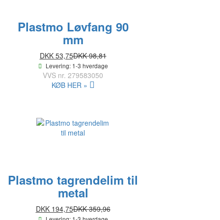
Plastmo Løvfang 90
mm
DKK 53,75
DKK 98,81
Levering: 1-3 hverdage
VVS nr.
279583050
KØB HER »
Plastmo tagrendelim til
metal
DKK 194,75
DKK 359,96
Levering: 1-3 hverdage