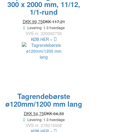
300 x 2000 mm, 11/12,
1/1-rund
DKK 99,75
DKK 117,21
Levering: 1-3 hverdage
VVS nr.
220092730
KØB HER »
Tagrendebørste
ø120mm/1200 mm lang
DKK 54,75
DKK 64,33
Levering: 1-3 hverdage
VVS nr.
278215008
KØB HER »