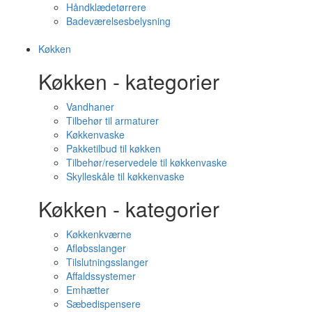
Håndklædetørrere
Badeværelsesbelysning
Køkken
Køkken - kategorier
Vandhaner
Tilbehør til armaturer
Køkkenvaske
Pakketilbud til køkken
Tilbehør/reservedele til køkkenvaske
Skylleskåle til køkkenvaske
Køkken - kategorier
Køkkenkværne
Afløbsslanger
Tilslutningsslanger
Affaldssystemer
Emhætter
Sæbedispensere