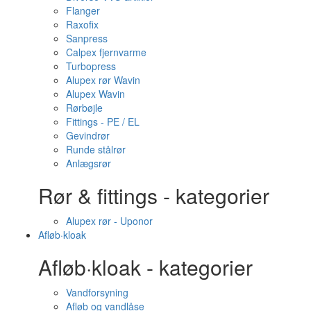
Flanger
Raxofix
Sanpress
Calpex fjernvarme
Turbopress
Alupex rør Wavin
Alupex Wavin
Rørbøjle
Fittings - PE / EL
Gevindrør
Runde stålrør
Anlægsrør
Rør & fittings - kategorier
Alupex rør - Uponor
Afløb·kloak
Afløb·kloak - kategorier
Vandforsyning
Afløb og vandlåse