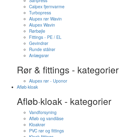
Sanpress
Calpex fjernvarme
Turbopress
Alupex rør Wavin
Alupex Wavin
Rørbøjle
Fittings - PE / EL
Gevindrør
Runde stålrør
Anlægsrør
Rør & fittings - kategorier
Alupex rør - Uponor
Afløb·kloak
Afløb·kloak - kategorier
Vandforsyning
Afløb og vandlåse
Kloakrør
PVC rør og fittings
Kloak fittings