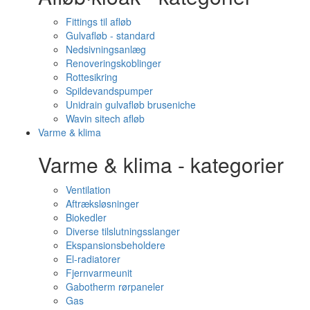
Fittings til afløb
Gulvafløb - standard
Nedsivningsanlæg
Renoveringskoblinger
Rottesikring
Spildevandspumper
Unidrain gulvafløb bruseniche
Wavin sitech afløb
Varme & klima
Varme & klima - kategorier
Ventilation
Aftræksløsninger
Biokedler
Diverse tilslutningsslanger
Ekspansionsbeholdere
El-radiatorer
Fjernvarmeunit
Gabotherm rørpaneler
Gas