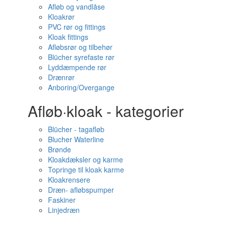
Afløb og vandlåse
Kloakrør
PVC rør og fittings
Kloak fittings
Afløbsrør og tilbehør
Blücher syrefaste rør
Lyddæmpende rør
Drænrør
Anboring/Overgange
Afløb·kloak - kategorier
Blücher - tagafløb
Blucher Waterline
Brønde
Kloakdæksler og karme
Topringe til kloak karme
Kloakrensere
Dræn- afløbspumper
Faskiner
Linjedræn