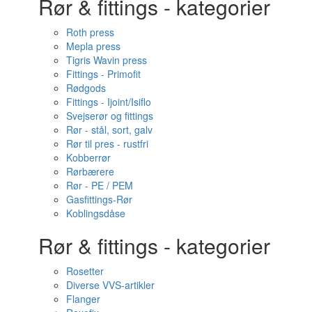
Rør & fittings - kategorier
Roth press
Mepla press
Tigris Wavin press
Fittings - Primofit
Rødgods
Fittings - Ijoint/Isiflo
Svejserør og fittings
Rør - stål, sort, galv
Rør til pres - rustfri
Kobberrør
Rørbærere
Rør - PE / PEM
Gasfittings-Rør
Koblingsdåse
Rør & fittings - kategorier
Rosetter
Diverse VVS-artikler
Flanger