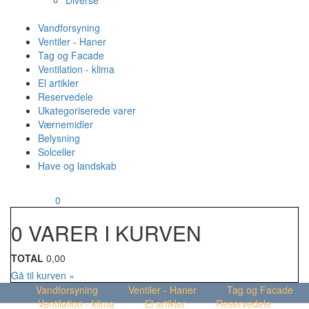
Diverse
Vandforsyning
Ventiler - Haner
Tag og Facade
Ventilation - klima
El artikler
Reservedele
Ukategoriserede varer
Værnemidler
Belysning
Solceller
Have og landskab
MENU
Din kurv
0
0 VARER I KURVEN
TOTAL
0,00
Gå til kurven »
Vandforsyning
Ventiler - Haner
Tag og Facade
Ventilation - klima
El artikler
Reservedele