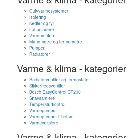
Gulvvarmesystemer
Isolering
Kedler og fyr
Luftudladere
Varmemålere
Manometre og termometre
Pumper
Radiatorer
Varme & klima - kategorier
Radiatorventiler og termostater
Sikkerhedsventiler
Bosch EasyControl CT200
Snavsamlere
Temperaturkontrol
Varmepumper
Varmepumper tilbehør
Varmevekslere
Varme & klima - kategorier