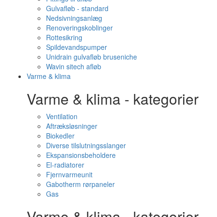
Gulvafløb - standard
Nedsivningsanlæg
Renoveringskoblinger
Rottesikring
Spildevandspumper
Unidrain gulvafløb bruseniche
Wavin sitech afløb
Varme & klima
Varme & klima - kategorier
Ventilation
Aftræksløsninger
Biokedler
Diverse tilslutningsslanger
Ekspansionsbeholdere
El-radiatorer
Fjernvarmeunit
Gabotherm rørpaneler
Gas
Varme & klima - kategorier