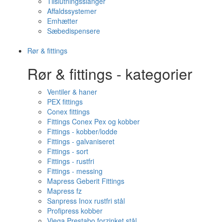
Tilslutningsslanger
Affaldssystemer
Emhætter
Sæbedispensere
Rør & fittings
Rør & fittings - kategorier
Ventiler & haner
PEX fittings
Conex fittings
Fittings Conex Pex og kobber
Fittings - kobber/lodde
Fittings - galvaniseret
Fittings - sort
Fittings - rustfri
Fittings - messing
Mapress Geberit Fittings
Mapress fz
Sanpress Inox rustfri stål
Profipress kobber
Viega Prestabo forzinket stål