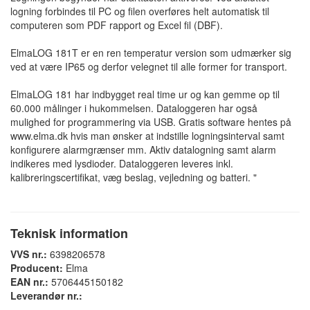
logning forbindes til PC og filen overføres helt automatisk til
computeren som PDF rapport og Excel fil (DBF).
ElmaLOG 181T er en ren temperatur version som udmærker sig
ved at være IP65 og derfor velegnet til alle former for transport.
ElmaLOG 181 har indbygget real time ur og kan gemme op til
60.000 målinger i hukommelsen. Dataloggeren har også
mulighed for programmering via USB. Gratis software hentes på
www.elma.dk hvis man ønsker at indstille logningsinterval samt
konfigurere alarmgrænser mm. Aktiv datalogning samt alarm
indikeres med lysdioder. Dataloggeren leveres inkl.
kalibreringscertifikat, væg beslag, vejledning og batteri. "
Teknisk information
VVS nr.:
6398206578
Producent:
Elma
EAN nr.:
5706445150182
Leverandør nr.: