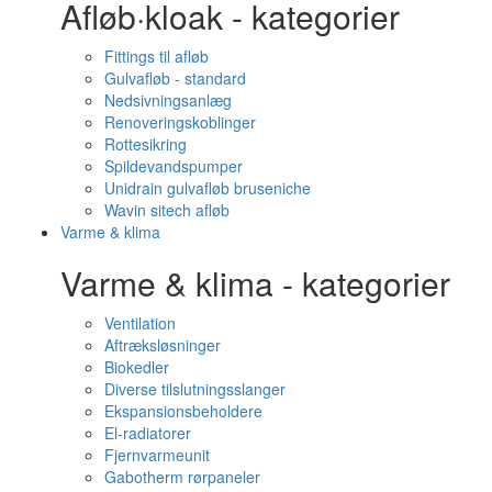
Afløb·kloak - kategorier
Fittings til afløb
Gulvafløb - standard
Nedsivningsanlæg
Renoveringskoblinger
Rottesikring
Spildevandspumper
Unidrain gulvafløb bruseniche
Wavin sitech afløb
Varme & klima
Varme & klima - kategorier
Ventilation
Aftræksløsninger
Biokedler
Diverse tilslutningsslanger
Ekspansionsbeholdere
El-radiatorer
Fjernvarmeunit
Gabotherm rørpaneler