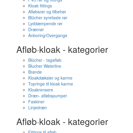
Kloak fittings
Afløbsrør og tilbehør
Blücher syrefaste rør
Lyddæmpende rør
Drænrør
Anboring/Overgange
Afløb·kloak - kategorier
Blücher - tagafløb
Blucher Waterline
Brønde
Kloakdæksler og karme
Topringe til kloak karme
Kloakrensere
Dræn- afløbspumper
Faskiner
Linjedræn
Afløb·kloak - kategorier
Fittings til afløb