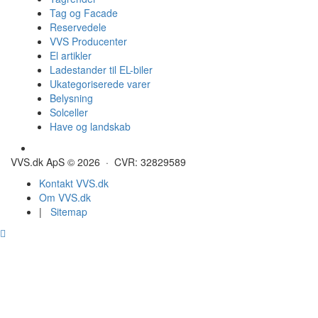
Tag og Facade
Reservedele
VVS Producenter
El artikler
Ladestander til EL-biler
Ukategoriserede varer
Belysning
Solceller
Have og landskab
Gulvvarme - Megatherm
VVS.dk ApS © 2026 · CVR: 32829589
Kontakt VVS.dk
Om VVS.dk
|
Sitemap