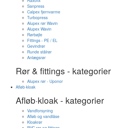
Raxofix
Sanpress
Calpex fjernvarme
Turbopress
Alupex rør Wavin
Alupex Wavin
Rørbøjle
Fittings - PE / EL
Gevindrør
Runde stålrør
Anlægsrør
Rør & fittings - kategorier
Alupex rør - Uponor
Afløb·kloak
Afløb·kloak - kategorier
Vandforsyning
Afløb og vandlåse
Kloakrør
PVC rør og fittings