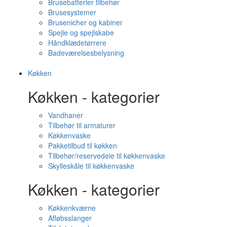
Brusebatterier tilbehør
Brusesystemer
Brusenicher og kabiner
Spejle og spejlskabe
Håndklædetørrere
Badeværelsesbelysning
Køkken
Køkken - kategorier
Vandhaner
Tilbehør til armaturer
Køkkenvaske
Pakketilbud til køkken
Tilbehør/reservedele til køkkenvaske
Skylleskåle til køkkenvaske
Køkken - kategorier
Køkkenkværne
Afløbsslanger