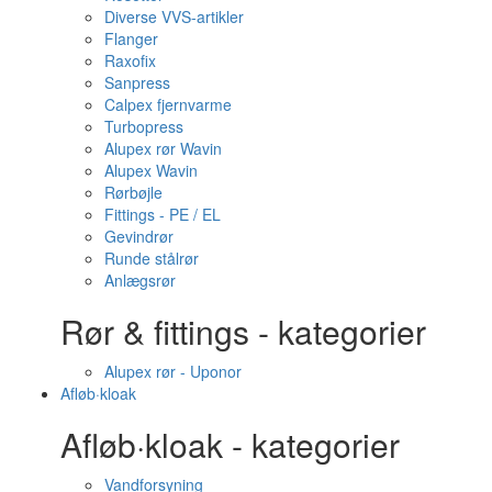
Diverse VVS-artikler
Flanger
Raxofix
Sanpress
Calpex fjernvarme
Turbopress
Alupex rør Wavin
Alupex Wavin
Rørbøjle
Fittings - PE / EL
Gevindrør
Runde stålrør
Anlægsrør
Rør & fittings - kategorier
Alupex rør - Uponor
Afløb·kloak
Afløb·kloak - kategorier
Vandforsyning