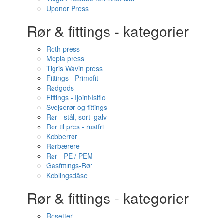
Uponor Press
Rør & fittings - kategorier
Roth press
Mepla press
Tigris Wavin press
Fittings - Primofit
Rødgods
Fittings - Ijoint/Isiflo
Svejserør og fittings
Rør - stål, sort, galv
Rør til pres - rustfri
Kobberrør
Rørbærere
Rør - PE / PEM
Gasfittings-Rør
Koblingsdåse
Rør & fittings - kategorier
Rosetter