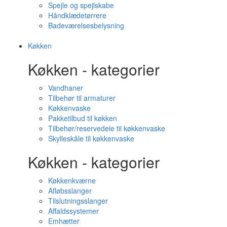
Spejle og spejlskabe
Håndklædetørrere
Badeværelsesbelysning
Køkken
Køkken - kategorier
Vandhaner
Tilbehør til armaturer
Køkkenvaske
Pakketilbud til køkken
Tilbehør/reservedele til køkkenvaske
Skylleskåle til køkkenvaske
Køkken - kategorier
Køkkenkværne
Afløbsslanger
Tilslutningsslanger
Affaldssystemer
Emhætter