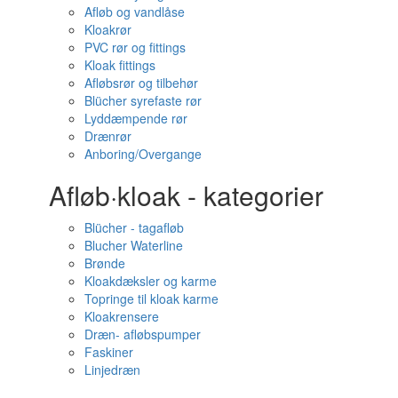
Afløb og vandlåse
Kloakrør
PVC rør og fittings
Kloak fittings
Afløbsrør og tilbehør
Blücher syrefaste rør
Lyddæmpende rør
Drænrør
Anboring/Overgange
Afløb·kloak - kategorier
Blücher - tagafløb
Blucher Waterline
Brønde
Kloakdæksler og karme
Topringe til kloak karme
Kloakrensere
Dræn- afløbspumper
Faskiner
Linjedræn