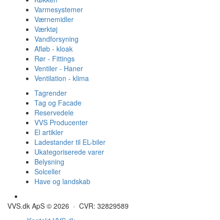
Varmesystemer
Værnemidler
Værktøj
Vandforsyning
Afløb - kloak
Rør - Fittings
Ventiler - Haner
Ventilation - klima
Tagrender
Tag og Facade
Reservedele
VVS Producenter
El artikler
Ladestander til EL-biler
Ukategoriserede varer
Belysning
Solceller
Have og landskab
Gulvvarme - Megatherm
VVS.dk ApS © 2026 · CVR: 32829589