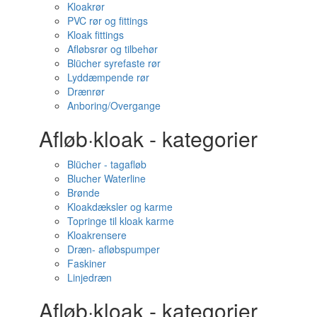
Kloakrør
PVC rør og fittings
Kloak fittings
Afløbsrør og tilbehør
Blücher syrefaste rør
Lyddæmpende rør
Drænrør
Anboring/Overgange
Afløb·kloak - kategorier
Blücher - tagafløb
Blucher Waterline
Brønde
Kloakdæksler og karme
Topringe til kloak karme
Kloakrensere
Dræn- afløbspumper
Faskiner
Linjedræn
Afløb·kloak - kategorier