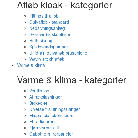
Afløb·kloak - kategorier
Fittings til afløb
Gulvafløb - standard
Nedsivningsanlæg
Renoveringskoblinger
Rottesikring
Spildevandspumper
Unidrain gulvafløb bruseniche
Wavin sitech afløb
Varme & klima
Varme & klima - kategorier
Ventilation
Aftræksløsninger
Biokedler
Diverse tilslutningsslanger
Ekspansionsbeholdere
El-radiatorer
Fjernvarmeunit
Gabotherm rørpaneler