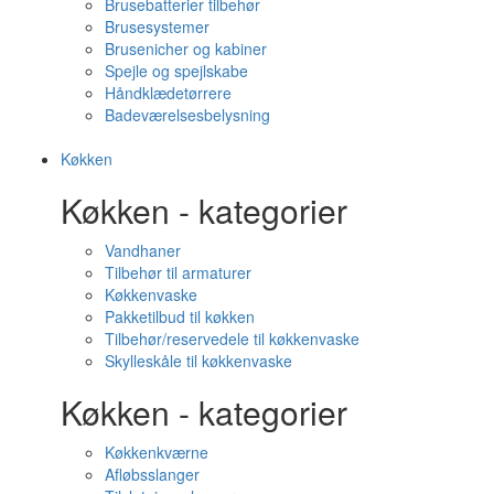
Brusebatterier tilbehør
Brusesystemer
Brusenicher og kabiner
Spejle og spejlskabe
Håndklædetørrere
Badeværelsesbelysning
Køkken
Køkken - kategorier
Vandhaner
Tilbehør til armaturer
Køkkenvaske
Pakketilbud til køkken
Tilbehør/reservedele til køkkenvaske
Skylleskåle til køkkenvaske
Køkken - kategorier
Køkkenkværne
Afløbsslanger