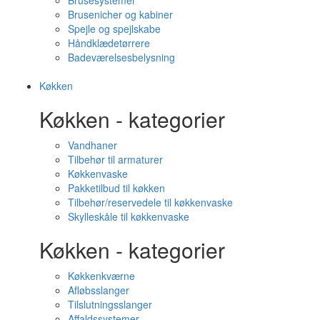
Brusesystemer
Brusenicher og kabiner
Spejle og spejlskabe
Håndklædetørrere
Badeværelsesbelysning
Køkken
Køkken - kategorier
Vandhaner
Tilbehør til armaturer
Køkkenvaske
Pakketilbud til køkken
Tilbehør/reservedele til køkkenvaske
Skylleskåle til køkkenvaske
Køkken - kategorier
Køkkenkværne
Afløbsslanger
Tilslutningsslanger
Affaldssystemer