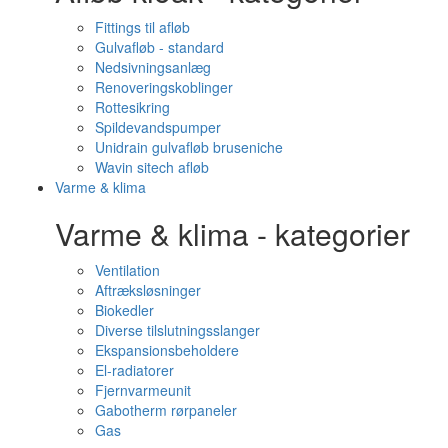
Fittings til afløb
Gulvafløb - standard
Nedsivningsanlæg
Renoveringskoblinger
Rottesikring
Spildevandspumper
Unidrain gulvafløb bruseniche
Wavin sitech afløb
Varme & klima
Varme & klima - kategorier
Ventilation
Aftræksløsninger
Biokedler
Diverse tilslutningsslanger
Ekspansionsbeholdere
El-radiatorer
Fjernvarmeunit
Gabotherm rørpaneler
Gas