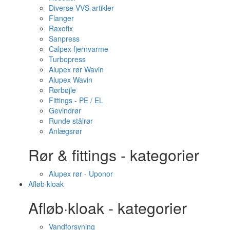
Diverse VVS-artikler
Flanger
Raxofix
Sanpress
Calpex fjernvarme
Turbopress
Alupex rør Wavin
Alupex Wavin
Rørbøjle
Fittings - PE / EL
Gevindrør
Runde stålrør
Anlægsrør
Rør & fittings - kategorier
Alupex rør - Uponor
Afløb·kloak
Afløb·kloak - kategorier
Vandforsyning