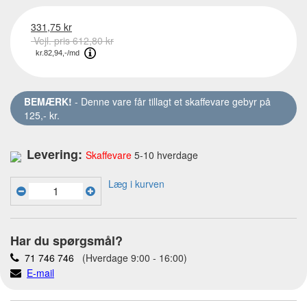
331,75 kr
Vejl. pris 612,80 kr
BEMÆRK!
- Denne vare får tillagt et skaffevare gebyr på
125,- kr.
Levering:
Skaffevare
5-10 hverdage
Læg i kurven
Har du spørgsmål?
71 746 746
(Hverdage 9:00 - 16:00)
E-mail