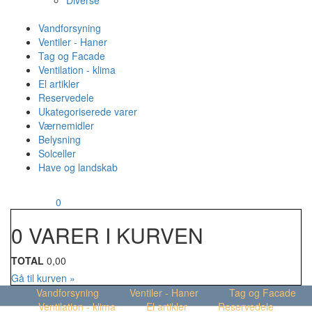
Diverse
Vandforsyning
Ventiler - Haner
Tag og Facade
Ventilation - klima
El artikler
Reservedele
Ukategoriserede varer
Værnemidler
Belysning
Solceller
Have og landskab
MENU
Din kurv
0
0 VARER I KURVEN
TOTAL
0,00
Gå til kurven »
Vandforsyning
Ventiler - Haner
Tag og Facade
Ventilation - klima
El artikler
Reservedele