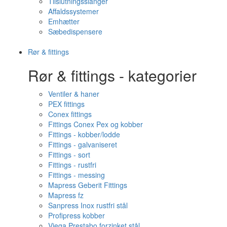
Tilslutningsslanger
Affaldssystemer
Emhætter
Sæbedispensere
Rør & fittings
Rør & fittings - kategorier
Ventiler & haner
PEX fittings
Conex fittings
Fittings Conex Pex og kobber
Fittings - kobber/lodde
Fittings - galvaniseret
Fittings - sort
Fittings - rustfri
Fittings - messing
Mapress Geberit Fittings
Mapress fz
Sanpress Inox rustfri stål
Profipress kobber
Viega Prestabo forzinket stål