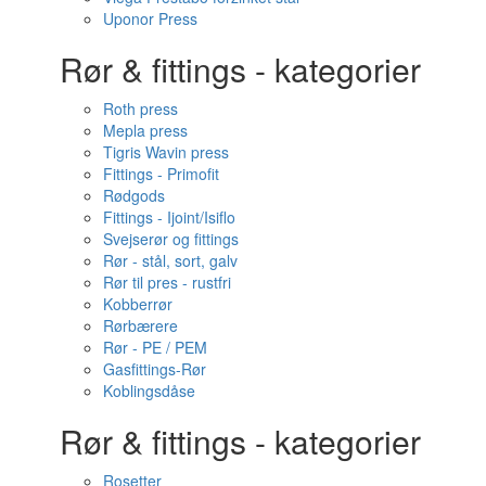
Uponor Press
Rør & fittings - kategorier
Roth press
Mepla press
Tigris Wavin press
Fittings - Primofit
Rødgods
Fittings - Ijoint/Isiflo
Svejserør og fittings
Rør - stål, sort, galv
Rør til pres - rustfri
Kobberrør
Rørbærere
Rør - PE / PEM
Gasfittings-Rør
Koblingsdåse
Rør & fittings - kategorier
Rosetter