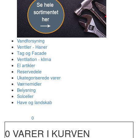
Vandforsyning
Ventiler - Haner
Tag og Facade
Ventilation - klima
El artikler
Reservedele
Ukategoriserede varer
Værnemidler
Belysning
Solceller
Have og landskab
MENU
Din kurv
0
0 VARER I KURVEN