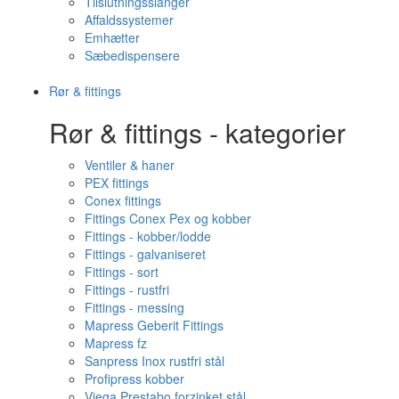
Tilslutningsslanger
Affaldssystemer
Emhætter
Sæbedispensere
Rør & fittings
Rør & fittings - kategorier
Ventiler & haner
PEX fittings
Conex fittings
Fittings Conex Pex og kobber
Fittings - kobber/lodde
Fittings - galvaniseret
Fittings - sort
Fittings - rustfri
Fittings - messing
Mapress Geberit Fittings
Mapress fz
Sanpress Inox rustfri stål
Profipress kobber
Viega Prestabo forzinket stål