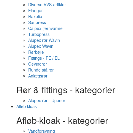
Diverse VVS-artikler
Flanger
Raxofix
Sanpress
Calpex fjernvarme
Turbopress
Alupex rør Wavin
Alupex Wavin
Rørbøjle
Fittings - PE / EL
Gevindrør
Runde stålrør
Anlægsrør
Rør & fittings - kategorier
Alupex rør - Uponor
Afløb·kloak
Afløb·kloak - kategorier
Vandforsyning