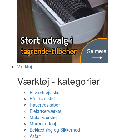
Værktøj
Værktøj - kategorier
El værktøj/akku
Håndværktøj
Haveredskaber
Elektrikerværktøj
Maler værktøj
Murerværktøj
Beklædning og Sikkerhed
Asfalt