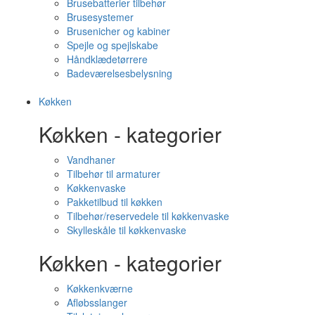
Brusebatterier tilbehør
Brusesystemer
Brusenicher og kabiner
Spejle og spejlskabe
Håndklædetørrere
Badeværelsesbelysning
Køkken
Køkken - kategorier
Vandhaner
Tilbehør til armaturer
Køkkenvaske
Pakketilbud til køkken
Tilbehør/reservedele til køkkenvaske
Skylleskåle til køkkenvaske
Køkken - kategorier
Køkkenkværne
Afløbsslanger