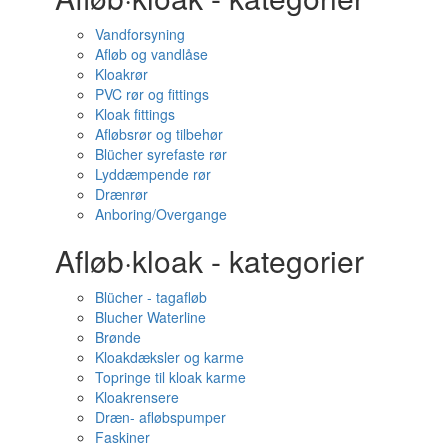
Vandforsyning
Afløb og vandlåse
Kloakrør
PVC rør og fittings
Kloak fittings
Afløbsrør og tilbehør
Blücher syrefaste rør
Lyddæmpende rør
Drænrør
Anboring/Overgange
Afløb·kloak - kategorier
Blücher - tagafløb
Blucher Waterline
Brønde
Kloakdæksler og karme
Topringe til kloak karme
Kloakrensere
Dræn- afløbspumper
Faskiner