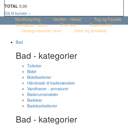
TOTAL
0,00
Gå til kurven »
Vandforsyning
Ventiler - Haner
Tag og Facade
Ventilation - klima
El artikler
Reservedele
Ukategoriserede varer
Have og landskab
Bad
Bad - kategorier
Toiletter
Bidet
Bidetbatterier
Håndvask til badeværelset
Vandhaner - armaturer
Baderumsmøbler
Badekar
Badekarbatterier
Bad - kategorier