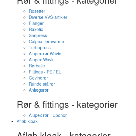
Rosetter
Diverse VVS-artikler
Flanger
Raxofix
Sanpress
Calpex fjernvarme
Turbopress
Alupex rør Wavin
Alupex Wavin
Rørbøjle
Fittings - PE / EL
Gevindrør
Runde stålrør
Anlægsrør
Rør & fittings - kategorier
Alupex rør - Uponor
Afløb·kloak
Afløb·kloak - kategorier