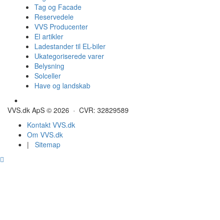
Tag og Facade
Reservedele
VVS Producenter
El artikler
Ladestander til EL-biler
Ukategoriserede varer
Belysning
Solceller
Have og landskab
Gulvvarme - Megatherm
VVS.dk ApS © 2026 · CVR: 32829589
Kontakt VVS.dk
Om VVS.dk
|
Sitemap