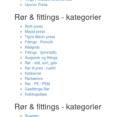
Uponor Press
Rør & fittings - kategorier
Roth press
Mepla press
Tigris Wavin press
Fittings - Primofit
Rødgods
Fittings - Ijoint/Isiflo
Svejserør og fittings
Rør - stål, sort, galv
Rør til pres - rustfri
Kobberrør
Rørbærere
Rør - PE / PEM
Gasfittings-Rør
Koblingsdåse
Rør & fittings - kategorier
Rosetter