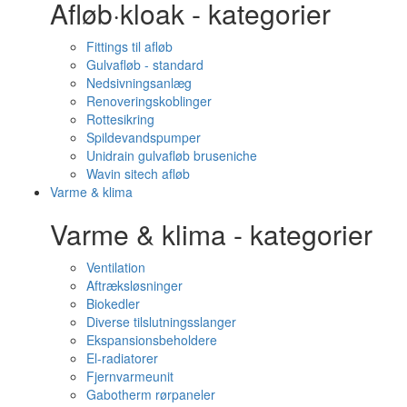
Afløb·kloak - kategorier
Fittings til afløb
Gulvafløb - standard
Nedsivningsanlæg
Renoveringskoblinger
Rottesikring
Spildevandspumper
Unidrain gulvafløb bruseniche
Wavin sitech afløb
Varme & klima
Varme & klima - kategorier
Ventilation
Aftræksløsninger
Biokedler
Diverse tilslutningsslanger
Ekspansionsbeholdere
El-radiatorer
Fjernvarmeunit
Gabotherm rørpaneler