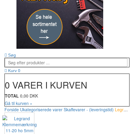
Søg
0
Kurv
0 VARER I KURVEN
TOTAL
0,00 DKK
Gå til kurven »
Forside
Ukategoriserede varer
Skaffevarer - (leveringstid)
Legrand Klemmemærkning 11-20 ho 5mm (1000 stk)