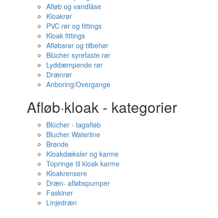
Afløb og vandlåse
Kloakrør
PVC rør og fittings
Kloak fittings
Afløbsrør og tilbehør
Blücher syrefaste rør
Lyddæmpende rør
Drænrør
Anboring/Overgange
Afløb·kloak - kategorier
Blücher - tagafløb
Blucher Waterline
Brønde
Kloakdæksler og karme
Topringe til kloak karme
Kloakrensere
Dræn- afløbspumper
Faskiner
Linjedræn