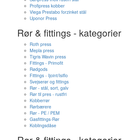
Profipress kobber
Viega Prestabo forzinket stål
Uponor Press
Rør & fittings - kategorier
Roth press
Mepla press
Tigris Wavin press
Fittings - Primofit
Rødgods
Fittings - Ijoint/Isiflo
Svejserør og fittings
Rør - stål, sort, galv
Rør til pres - rustfri
Kobberrør
Rørbærere
Rør - PE / PEM
Gasfittings-Rør
Koblingsdåse
Rør & fittings - kategorier