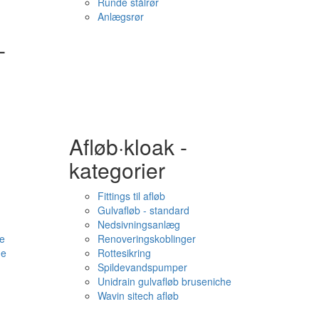
Runde stålrør
Anlægsrør
-
Afløb·kloak -
kategorier
Fittings til afløb
Gulvafløb - standard
Nedsivningsanlæg
e
Renoveringskoblinger
me
Rottesikring
Spildevandspumper
Unidrain gulvafløb bruseniche
Wavin sitech afløb