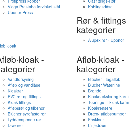
Profipress kobber
Gasfittings-Rør
Viega Prestabo forzinket stål
Koblingsdåse
Uponor Press
Rør & fittings 
kategorier
Alupex rør - Uponor
løb·kloak
fløb·kloak -
Afløb·kloak -
ategorier
kategorier
Vandforsyning
Blücher - tagafløb
Afløb og vandlåse
Blucher Waterline
Kloakrør
Brønde
PVC rør og fittings
Kloakdæksler og karm
Kloak fittings
Topringe til kloak kar
Afløbsrør og tilbehør
Kloakrensere
Blücher syrefaste rør
Dræn- afløbspumper
Lyddæmpende rør
Faskiner
Drænrør
Linjedræn