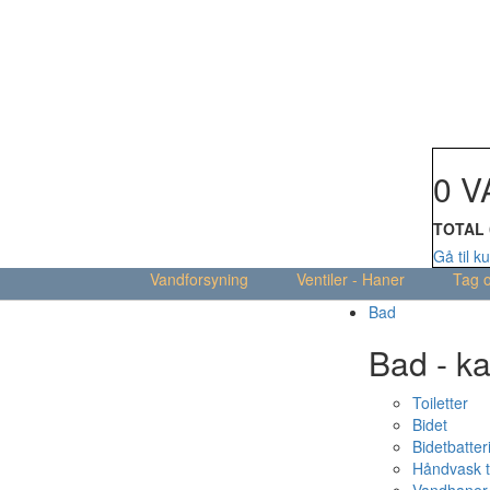
Din kur
0 V
TOTAL
Gå til k
Vandforsyning
Ventiler - Haner
Tag 
Bad
Bad - ka
Toiletter
Bidet
Bidetbatter
Håndvask t