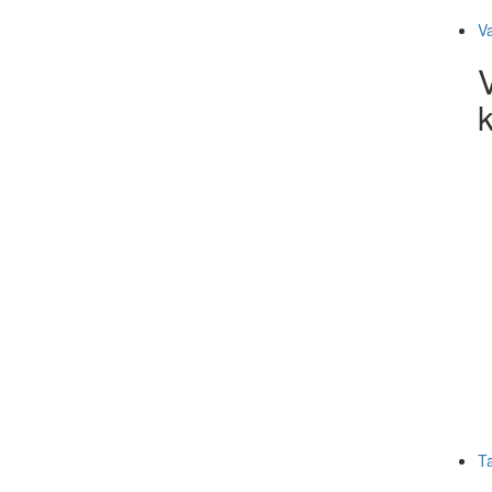
V
k
T