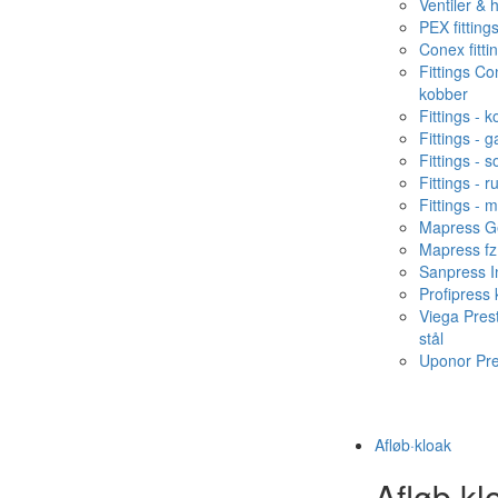
Ventiler & 
PEX fitting
Conex fitti
Fittings C
kobber
Fittings - 
Fittings - g
Fittings - s
Fittings - ru
Fittings - 
Mapress Ge
Mapress fz
Sanpress In
Profipress
Viega Pres
stål
Uponor Pr
Afløb·kloak
Afløb·kl