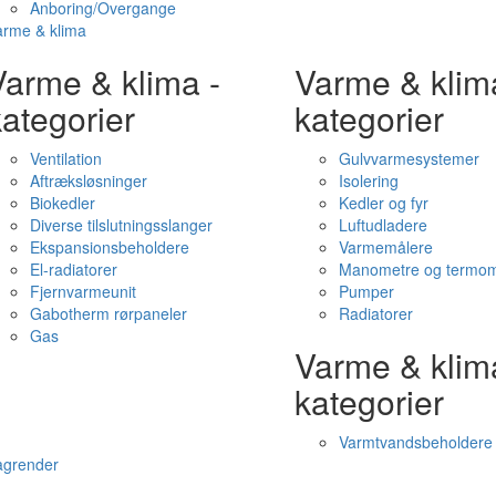
Anboring/Overgange
arme & klima
Varme & klima -
Varme & klim
ategorier
kategorier
Ventilation
Gulvvarmesystemer
Aftræksløsninger
Isolering
Biokedler
Kedler og fyr
Diverse tilslutningsslanger
Luftudladere
Ekspansionsbeholdere
Varmemålere
El-radiatorer
Manometre og termom
Fjernvarmeunit
Pumper
Gabotherm rørpaneler
Radiatorer
Gas
Varme & klim
kategorier
Varmtvandsbeholdere
agrender