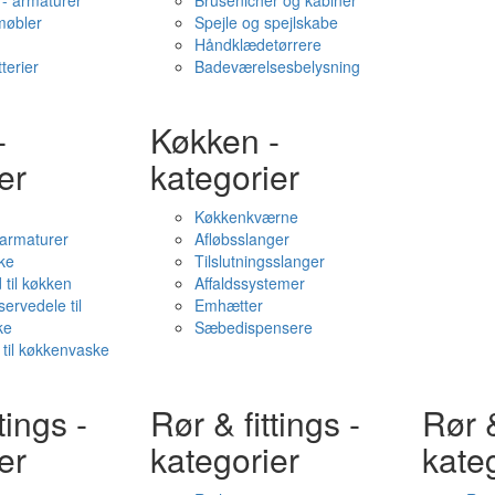
- armaturer
Brusenicher og kabiner
øbler
Spejle og spejlskabe
Håndklædetørrere
terier
Badeværelsesbelysning
-
Køkken -
er
kategorier
Køkkenkværne
l armaturer
Afløbsslanger
ke
Tilslutningsslanger
 til køkken
Affaldssystemer
servedele til
Emhætter
ke
Sæbedispensere
 til køkkenvaske
tings -
Rør & fittings -
Rør &
er
kategorier
kate