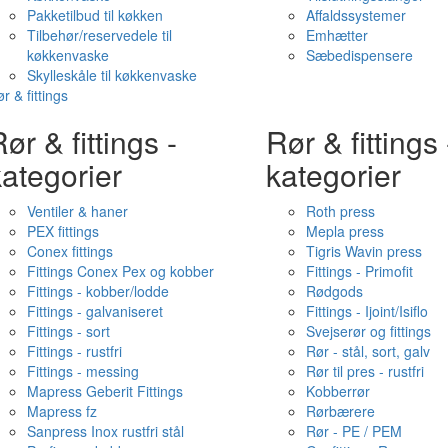
Pakketilbud til køkken
Affaldssystemer
Tilbehør/reservedele til
Emhætter
køkkenvaske
Sæbedispensere
Skylleskåle til køkkenvaske
r & fittings
ør & fittings -
Rør & fittings 
ategorier
kategorier
Ventiler & haner
Roth press
PEX fittings
Mepla press
Conex fittings
Tigris Wavin press
Fittings Conex Pex og kobber
Fittings - Primofit
Fittings - kobber/lodde
Rødgods
Fittings - galvaniseret
Fittings - Ijoint/Isiflo
Fittings - sort
Svejserør og fittings
Fittings - rustfri
Rør - stål, sort, galv
Fittings - messing
Rør til pres - rustfri
Mapress Geberit Fittings
Kobberrør
Mapress fz
Rørbærere
Sanpress Inox rustfri stål
Rør - PE / PEM