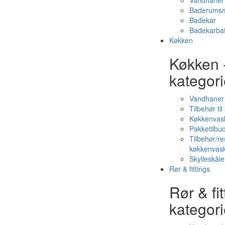
Vandhaner 
Baderumsm
Badekar
Badekarbat
Køkken
Køkken 
kategori
Vandhaner
Tilbehør ti
Køkkenvas
Pakketilbud
Tilbehør/re
køkkenvas
Skylleskåle
Rør & fittings
Rør & fit
kategori