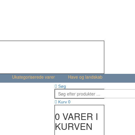
Ukategoriserede varer
Have og landskab
Søg
0
Kurv
0 VARER I
KURVEN