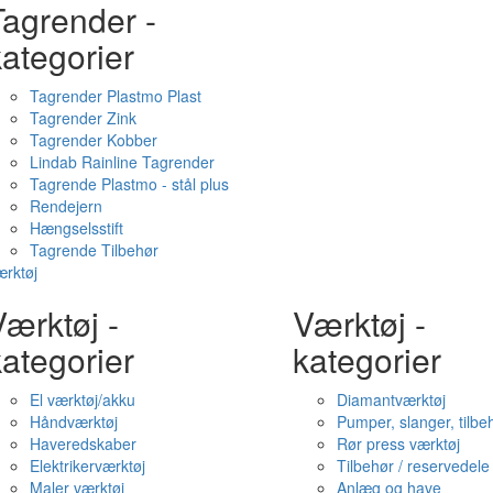
Tagrender -
ategorier
Tagrender Plastmo Plast
Tagrender Zink
Tagrender Kobber
Lindab Rainline Tagrender
Tagrende Plastmo - stål plus
Rendejern
Hængselsstift
Tagrende Tilbehør
rktøj
ærktøj -
Værktøj -
ategorier
kategorier
El værktøj/akku
Diamantværktøj
Håndværktøj
Pumper, slanger, tilbe
Haveredskaber
Rør press værktøj
Elektrikerværktøj
Tilbehør / reservedele
Maler værktøj
Anlæg og have