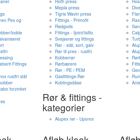
haner
Roth press
Ros
s
Mepla press
Dive
ngs
Tigris Wavin press
Fla
onex Pex og
Fittings - Primofit
Rax
Rødgods
San
kobber/lodde
Fittings - Ijoint/Isiflo
Cal
alvaniseret
Svejserør og fittings
Tur
ort
Rør - stål, sort, galv
Alu
stfri
Rør til pres - rustfri
Alu
messing
Kobberrør
Rør
berit Fittings
Rørbærere
Fitt
Rør - PE / PEM
Gev
ox rustfri stål
Gasfittings-Rør
Run
 kobber
Koblingsdåse
Anl
tabo forzinket
Rør & fittings -
ess
kategorier
Alupex rør - Uponor
oak -
Afløb·kloak -
Afløb