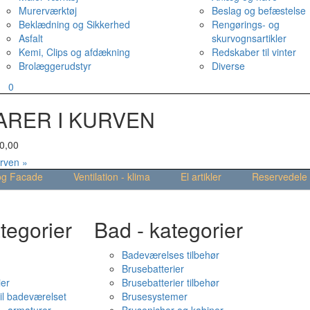
Murerværktøj
Beslag og befæstelse
Beklædning og Sikkerhed
Rengørings- og
Asfalt
skurvognsartikler
Kemi, Clips og afdækning
Redskaber til vinter
Brolæggerudstyr
Diverse
v
0
ARER I KURVEN
0,00
urven »
og Facade
Ventilation - klima
El artikler
Reservedele
tegorier
Bad - kategorier
Badeværelses tilbehør
Brusebatterier
ier
Brusebatterier tilbehør
il badeværelset
Brusesystemer