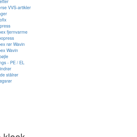
etter
rse VVS-artikler
nger
ofix
press
pex fjernvarme
bopress
pex rør Wavin
pex Wavin
bøjle
ings - PE / EL
indrør
de stålrør
ægsrør
·kloak -