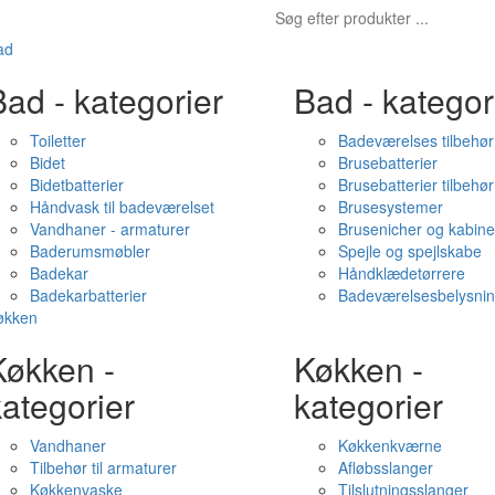
ad
ad - kategorier
Bad - kategor
Toiletter
Badeværelses tilbehør
Bidet
Brusebatterier
Bidetbatterier
Brusebatterier tilbehør
Håndvask til badeværelset
Brusesystemer
Vandhaner - armaturer
Brusenicher og kabine
Baderumsmøbler
Spejle og spejlskabe
Badekar
Håndklædetørrere
Badekarbatterier
Badeværelsesbelysni
økken
Køkken -
Køkken -
ategorier
kategorier
Vandhaner
Køkkenkværne
Tilbehør til armaturer
Afløbsslanger
Køkkenvaske
Tilslutningsslanger