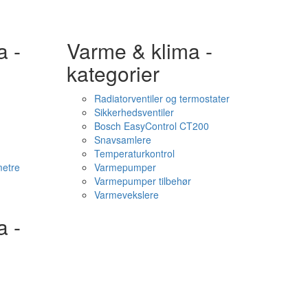
a -
Varme & klima -
kategorier
Radiatorventiler og termostater
Sikkerhedsventiler
Bosch EasyControl CT200
Snavsamlere
Temperaturkontrol
etre
Varmepumper
Varmepumper tilbehør
Varmevekslere
a -