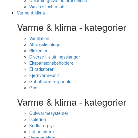
Unidrain gulvafløb bruseniche
Wavin sitech afløb
Varme & klima
Varme & klima - kategorier
Ventilation
Aftræksløsninger
Biokedler
Diverse tilslutningsslanger
Ekspansionsbeholdere
El-radiatorer
Fjernvarmeunit
Gabotherm rørpaneler
Gas
Varme & klima - kategorier
Gulvvarmesystemer
Isolering
Kedler og fyr
Luftudladere
Varmemålere