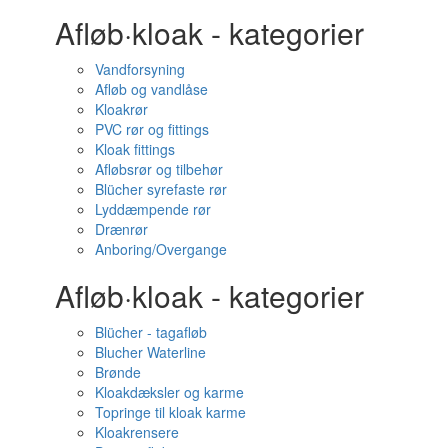
Afløb·kloak - kategorier
Vandforsyning
Afløb og vandlåse
Kloakrør
PVC rør og fittings
Kloak fittings
Afløbsrør og tilbehør
Blücher syrefaste rør
Lyddæmpende rør
Drænrør
Anboring/Overgange
Afløb·kloak - kategorier
Blücher - tagafløb
Blucher Waterline
Brønde
Kloakdæksler og karme
Topringe til kloak karme
Kloakrensere