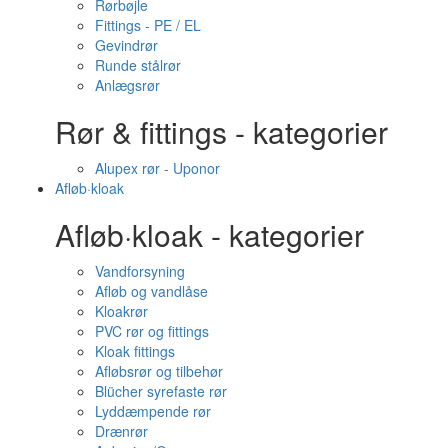
Rørbøjle
Fittings - PE / EL
Gevindrør
Runde stålrør
Anlægsrør
Rør & fittings - kategorier
Alupex rør - Uponor
Afløb·kloak
Afløb·kloak - kategorier
Vandforsyning
Afløb og vandlåse
Kloakrør
PVC rør og fittings
Kloak fittings
Afløbsrør og tilbehør
Blücher syrefaste rør
Lyddæmpende rør
Drænrør