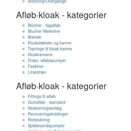
Anboring/Overgange
Afløb·kloak - kategorier
Blücher - tagafløb
Blucher Waterline
Brønde
Kloakdæksler og karme
Topringe til kloak karme
Kloakrensere
Dræn- afløbspumper
Faskiner
Linjedræn
Afløb·kloak - kategorier
Fittings til afløb
Gulvafløb - standard
Nedsivningsanlæg
Renoveringskoblinger
Rottesikring
Spildevandspumper