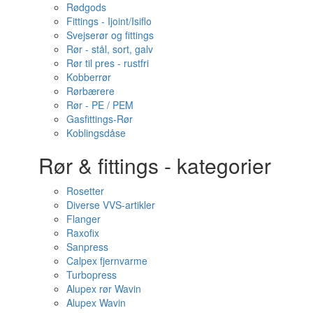
Rødgods
Fittings - Ijoint/Isiflo
Svejserør og fittings
Rør - stål, sort, galv
Rør til pres - rustfri
Kobberrør
Rørbærere
Rør - PE / PEM
Gasfittings-Rør
Koblingsdåse
Rør & fittings - kategorier
Rosetter
Diverse VVS-artikler
Flanger
Raxofix
Sanpress
Calpex fjernvarme
Turbopress
Alupex rør Wavin
Alupex Wavin