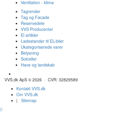
Ventilation - klima
Tagrender
Tag og Facade
Reservedele
VVS Producenter
El artikler
Ladestander til EL-biler
Ukategoriserede varer
Belysning
Solceller
Have og landskab
Gulvvarme - Megatherm
VVS.dk ApS © 2026 · CVR: 32829589
Kontakt VVS.dk
Om VVS.dk
|
Sitemap