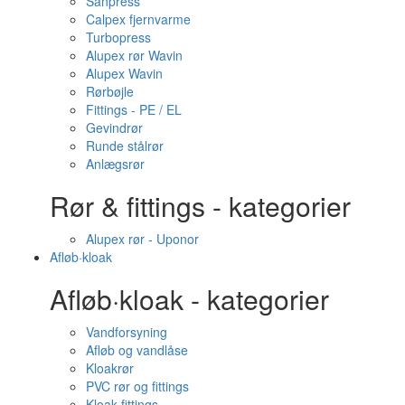
Sanpress
Calpex fjernvarme
Turbopress
Alupex rør Wavin
Alupex Wavin
Rørbøjle
Fittings - PE / EL
Gevindrør
Runde stålrør
Anlægsrør
Rør & fittings - kategorier
Alupex rør - Uponor
Afløb·kloak
Afløb·kloak - kategorier
Vandforsyning
Afløb og vandlåse
Kloakrør
PVC rør og fittings
Kloak fittings