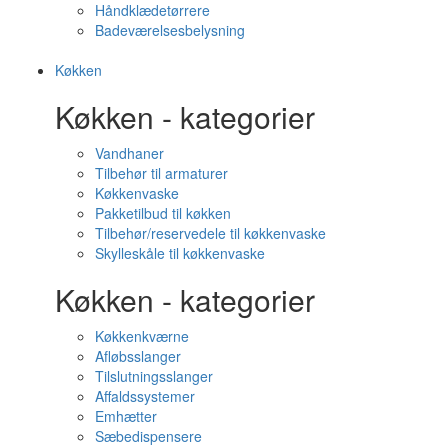
Håndklædetørrere
Badeværelsesbelysning
Køkken
Køkken - kategorier
Vandhaner
Tilbehør til armaturer
Køkkenvaske
Pakketilbud til køkken
Tilbehør/reservedele til køkkenvaske
Skylleskåle til køkkenvaske
Køkken - kategorier
Køkkenkværne
Afløbsslanger
Tilslutningsslanger
Affaldssystemer
Emhætter
Sæbedispensere