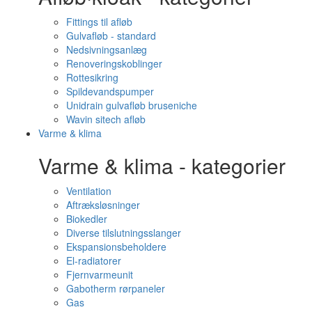
Fittings til afløb
Gulvafløb - standard
Nedsivningsanlæg
Renoveringskoblinger
Rottesikring
Spildevandspumper
Unidrain gulvafløb bruseniche
Wavin sitech afløb
Varme & klima
Varme & klima - kategorier
Ventilation
Aftræksløsninger
Biokedler
Diverse tilslutningsslanger
Ekspansionsbeholdere
El-radiatorer
Fjernvarmeunit
Gabotherm rørpaneler
Gas