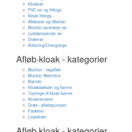
Kloakrør
PVC rør og fittings
Kloak fittings
Afløbsrør og tilbehør
Blücher syrefaste rør
Lyddæmpende rør
Drænrør
Anboring/Overgange
Afløb·kloak - kategorier
Blücher - tagafløb
Blucher Waterline
Brønde
Kloakdæksler og karme
Topringe til kloak karme
Kloakrensere
Dræn- afløbspumper
Faskiner
Linjedræn
Afløb·kloak - kategorier