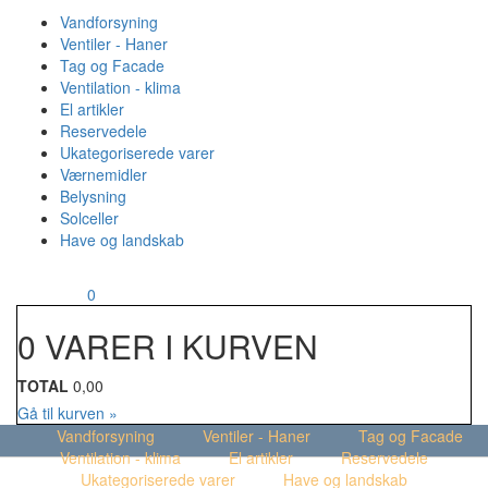
Vandforsyning
Ventiler - Haner
Tag og Facade
Ventilation - klima
El artikler
Reservedele
Ukategoriserede varer
Værnemidler
Belysning
Solceller
Have og landskab
MENU
Din kurv
0
0 VARER I KURVEN
TOTAL
0,00
Gå til kurven »
Vandforsyning
Ventiler - Haner
Tag og Facade
Ventilation - klima
El artikler
Reservedele
Ukategoriserede varer
Have og landskab