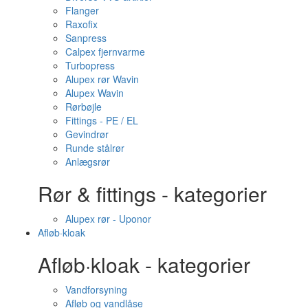
Flanger
Raxofix
Sanpress
Calpex fjernvarme
Turbopress
Alupex rør Wavin
Alupex Wavin
Rørbøjle
Fittings - PE / EL
Gevindrør
Runde stålrør
Anlægsrør
Rør & fittings - kategorier
Alupex rør - Uponor
Afløb·kloak
Afløb·kloak - kategorier
Vandforsyning
Afløb og vandlåse