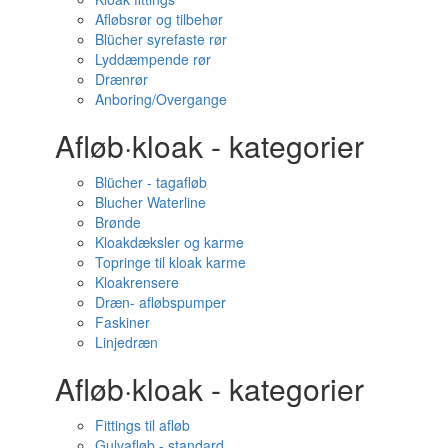
Afløbsrør og tilbehør
Blücher syrefaste rør
Lyddæmpende rør
Drænrør
Anboring/Overgange
Afløb·kloak - kategorier
Blücher - tagafløb
Blucher Waterline
Brønde
Kloakdæksler og karme
Topringe til kloak karme
Kloakrensere
Dræn- afløbspumper
Faskiner
Linjedræn
Afløb·kloak - kategorier
Fittings til afløb
Gulvafløb - standard