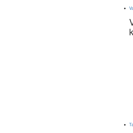
V
k
T