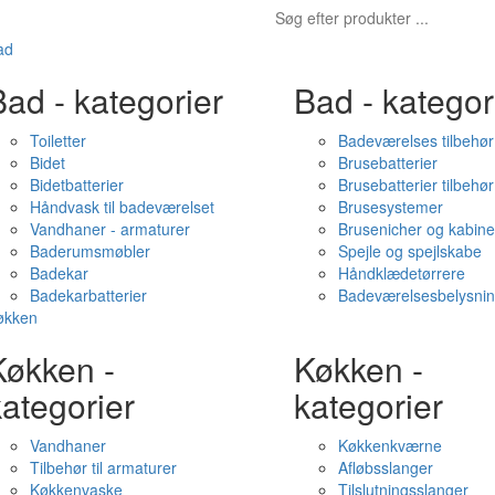
ad
ad - kategorier
Bad - kategor
Toiletter
Badeværelses tilbehør
Bidet
Brusebatterier
Bidetbatterier
Brusebatterier tilbehør
Håndvask til badeværelset
Brusesystemer
Vandhaner - armaturer
Brusenicher og kabine
Baderumsmøbler
Spejle og spejlskabe
Badekar
Håndklædetørrere
Badekarbatterier
Badeværelsesbelysni
økken
Køkken -
Køkken -
ategorier
kategorier
Vandhaner
Køkkenkværne
Tilbehør til armaturer
Afløbsslanger
Køkkenvaske
Tilslutningsslanger