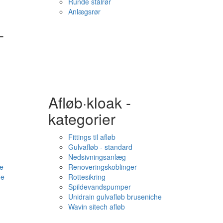
Runde stålrør
Anlægsrør
-
Afløb·kloak -
kategorier
Fittings til afløb
Gulvafløb - standard
Nedsivningsanlæg
e
Renoveringskoblinger
me
Rottesikring
Spildevandspumper
Unidrain gulvafløb bruseniche
Wavin sitech afløb