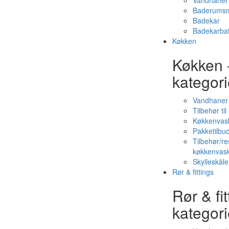
Vandhaner 
Baderumsm
Badekar
Badekarbat
Køkken
Køkken 
kategori
Vandhaner
Tilbehør ti
Køkkenvas
Pakketilbud
Tilbehør/re
køkkenvas
Skylleskåle
Rør & fittings
Rør & fit
kategori