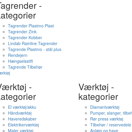
Tagrender -
ategorier
Tagrender Plastmo Plast
Tagrender Zink
Tagrender Kobber
Lindab Rainline Tagrender
Tagrende Plastmo - stål plus
Rendejern
Hængselsstift
Tagrende Tilbehør
rktøj
ærktøj -
Værktøj -
ategorier
kategorier
El værktøj/akku
Diamantværktøj
Håndværktøj
Pumper, slanger, tilbe
Haveredskaber
Rør press værktøj
Elektrikerværktøj
Tilbehør / reservedele
Maler værktøj
Anlæg og have