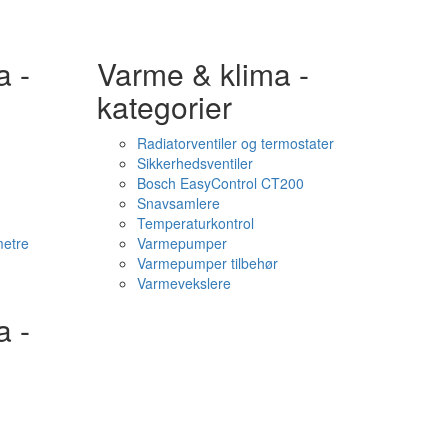
a -
Varme & klima -
kategorier
Radiatorventiler og termostater
Sikkerhedsventiler
Bosch EasyControl CT200
Snavsamlere
Temperaturkontrol
etre
Varmepumper
Varmepumper tilbehør
Varmevekslere
a -