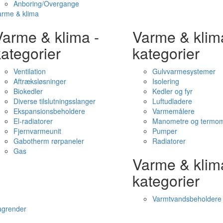
Anboring/Overgange
arme & klima
Varme & klima -
Varme & klim
ategorier
kategorier
Ventilation
Gulvvarmesystemer
Aftræksløsninger
Isolering
Biokedler
Kedler og fyr
Diverse tilslutningsslanger
Luftudladere
Ekspansionsbeholdere
Varmemålere
El-radiatorer
Manometre og termom
Fjernvarmeunit
Pumper
Gabotherm rørpaneler
Radiatorer
Gas
Varme & klim
kategorier
Varmtvandsbeholdere
agrender