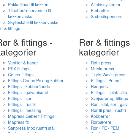
Pakketilbud til køkken
Affaldssystemer
Tilbehør/reservedele til
Emhætter
køkkenvaske
Sæbedispensere
Skylleskåle til køkkenvaske
r & fittings
ør & fittings -
Rør & fittings 
ategorier
kategorier
Ventiler & haner
Roth press
PEX fittings
Mepla press
Conex fittings
Tigris Wavin press
Fittings Conex Pex og kobber
Fittings - Primofit
Fittings - kobber/lodde
Rødgods
Fittings - galvaniseret
Fittings - Ijoint/Isiflo
Fittings - sort
Svejserør og fittings
Fittings - rustfri
Rør - stål, sort, galv
Fittings - messing
Rør til pres - rustfri
Mapress Geberit Fittings
Kobberrør
Mapress fz
Rørbærere
Sanpress Inox rustfri stål
Rør - PE / PEM