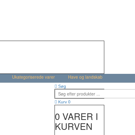
Ukategoriserede varer
Have og landskab
Søg
0
Kurv
0 VARER I
KURVEN