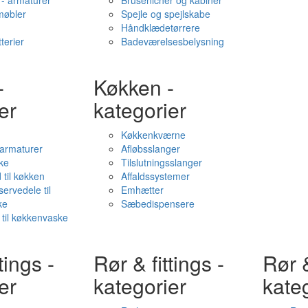
- armaturer
Brusenicher og kabiner
øbler
Spejle og spejlskabe
Håndklædetørrere
terier
Badeværelsesbelysning
-
Køkken -
er
kategorier
Køkkenkværne
l armaturer
Afløbsslanger
ke
Tilslutningsslanger
 til køkken
Affaldssystemer
servedele til
Emhætter
ke
Sæbedispensere
 til køkkenvaske
tings -
Rør & fittings -
Rør &
er
kategorier
kate