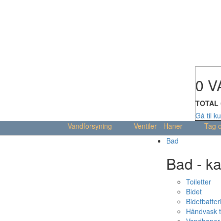
Din kur
0 V
TOTAL
Gå til k
Vandforsyning
Ventiler - Haner
Tag 
Bad
Bad - ka
Toiletter
Bidet
Bidetbatter
Håndvask t