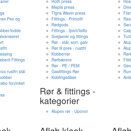
haner
Roth press
Ros
s
Mepla press
Dive
ngs
Tigris Wavin press
Fla
onex Pex og
Fittings - Primofit
Rax
Rødgods
San
kobber/lodde
Fittings - Ijoint/Isiflo
Cal
alvaniseret
Svejserør og fittings
Tur
ort
Rør - stål, sort, galv
Alu
stfri
Rør til pres - rustfri
Alu
messing
Kobberrør
Rør
berit Fittings
Rørbærere
Fitt
Rør - PE / PEM
Gev
ox rustfri stål
Gasfittings-Rør
Run
 kobber
Koblingsdåse
Anl
tabo forzinket
Rør & fittings -
ess
kategorier
Alupex rør - Uponor
oak -
Afløb·kloak -
Afløb