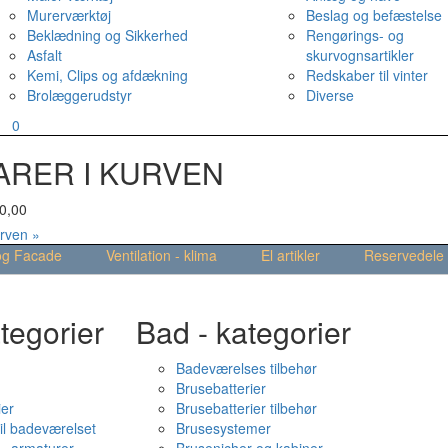
Murerværktøj
Beslag og befæstelse
Beklædning og Sikkerhed
Rengørings- og
Asfalt
skurvognsartikler
Kemi, Clips og afdækning
Redskaber til vinter
Brolæggerudstyr
Diverse
v
0
ARER I KURVEN
0,00
urven »
og Facade
Ventilation - klima
El artikler
Reservedele
tegorier
Bad - kategorier
Badeværelses tilbehør
Brusebatterier
ier
Brusebatterier tilbehør
il badeværelset
Brusesystemer