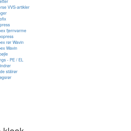
etter
rse VVS-artikler
nger
ofix
press
pex fjernvarme
bopress
pex rør Wavin
pex Wavin
bøjle
ings - PE / EL
indrør
de stålrør
ægsrør
·kloak -