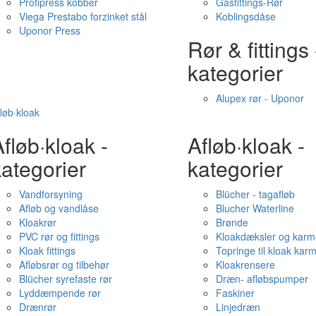
Profipress kobber
Gasfittings-Rør
Viega Prestabo forzinket stål
Koblingsdåse
Uponor Press
Rør & fittings 
kategorier
Alupex rør - Uponor
løb·kloak
fløb·kloak -
Afløb·kloak -
ategorier
kategorier
Vandforsyning
Blücher - tagafløb
Afløb og vandlåse
Blucher Waterline
Kloakrør
Brønde
PVC rør og fittings
Kloakdæksler og karm
Kloak fittings
Topringe til kloak kar
Afløbsrør og tilbehør
Kloakrensere
Blücher syrefaste rør
Dræn- afløbspumper
Lyddæmpende rør
Faskiner
Drænrør
Linjedræn