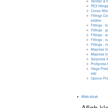
Ventiler & 
PEX fitting
Conex fitti
Fittings C
kobber
Fittings - 
Fittings - g
Fittings - s
Fittings - ru
Fittings - 
Mapress Ge
Mapress fz
Sanpress In
Profipress
Viega Pres
stål
Uponor Pr
Afløb·kloak
Afløb·kl