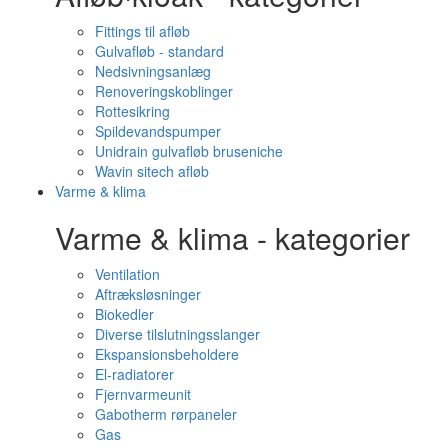
Fittings til afløb
Gulvafløb - standard
Nedsivningsanlæg
Renoveringskoblinger
Rottesikring
Spildevandspumper
Unidrain gulvafløb bruseniche
Wavin sitech afløb
Varme & klima
Varme & klima - kategorier
Ventilation
Aftræksløsninger
Biokedler
Diverse tilslutningsslanger
Ekspansionsbeholdere
El-radiatorer
Fjernvarmeunit
Gabotherm rørpaneler
Gas