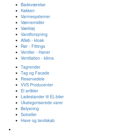
Badeværelse
Køkken
Varmesystemer
Værnemidler
Værktøj
Vandforsyning
Afløb - kloak
Rør - Fittings
Ventiler - Haner
Ventilation - klima
Tagrender
Tag og Facade
Reservedele
VVS Producenter
El artikler
Ladestander til EL-biler
Ukategoriserede varer
Belysning
Solceller
Have og landskab
Gulvvarme - Megatherm