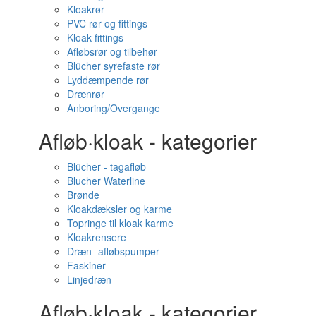
Kloakrør
PVC rør og fittings
Kloak fittings
Afløbsrør og tilbehør
Blücher syrefaste rør
Lyddæmpende rør
Drænrør
Anboring/Overgange
Afløb·kloak - kategorier
Blücher - tagafløb
Blucher Waterline
Brønde
Kloakdæksler og karme
Topringe til kloak karme
Kloakrensere
Dræn- afløbspumper
Faskiner
Linjedræn
Afløb·kloak - kategorier