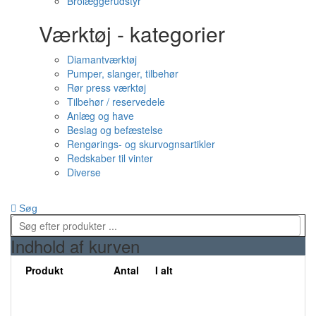
Brolæggerudstyr
Værktøj - kategorier
Diamantværktøj
Pumper, slanger, tilbehør
Rør press værktøj
Tilbehør / reservedele
Anlæg og have
Beslag og befæstelse
Rengørings- og skurvognsartikler
Redskaber til vinter
Diverse
Søg
Indhold af kurven
Produkt
Antal
I alt