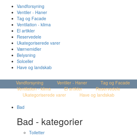
Vandforsyning
Ventiler - Haner
Tag og Facade
Ventilation - klima
El artikler
Reservedele
Ukategoriserede varer
Værnemidler
Belysning
Solceller
Have og landskab
MENU
Vandforsyning
Ventiler - Haner
Tag og Facade
Ventilation - klima
El artikler
Reservedele
Ukategoriserede varer
Have og landskab
Bad
Bad - kategorier
Toiletter