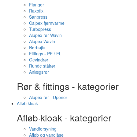
Flanger
Raxofix
Sanpress
Calpex fjernvarme
Turbopress
Alupex rør Wavin
Alupex Wavin
Rørbøjle
Fittings - PE / EL
Gevindrør
Runde stålrør
Anlægsrør
Rør & fittings - kategorier
Alupex rør - Uponor
Afløb·kloak
Afløb·kloak - kategorier
Vandforsyning
Afløb og vandlåse