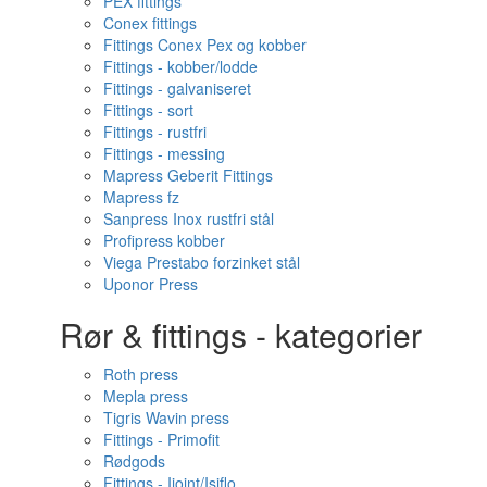
PEX fittings
Conex fittings
Fittings Conex Pex og kobber
Fittings - kobber/lodde
Fittings - galvaniseret
Fittings - sort
Fittings - rustfri
Fittings - messing
Mapress Geberit Fittings
Mapress fz
Sanpress Inox rustfri stål
Profipress kobber
Viega Prestabo forzinket stål
Uponor Press
Rør & fittings - kategorier
Roth press
Mepla press
Tigris Wavin press
Fittings - Primofit
Rødgods
Fittings - Ijoint/Isiflo