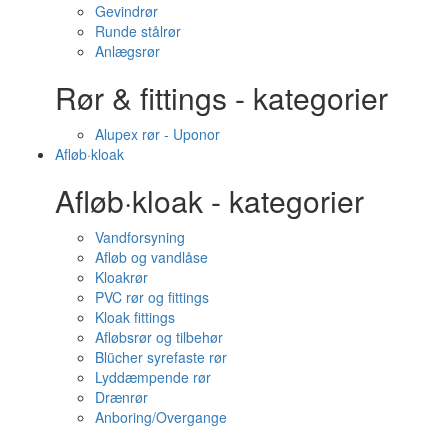
Gevindrør
Runde stålrør
Anlægsrør
Rør & fittings - kategorier
Alupex rør - Uponor
Afløb·kloak
Afløb·kloak - kategorier
Vandforsyning
Afløb og vandlåse
Kloakrør
PVC rør og fittings
Kloak fittings
Afløbsrør og tilbehør
Blücher syrefaste rør
Lyddæmpende rør
Drænrør
Anboring/Overgange