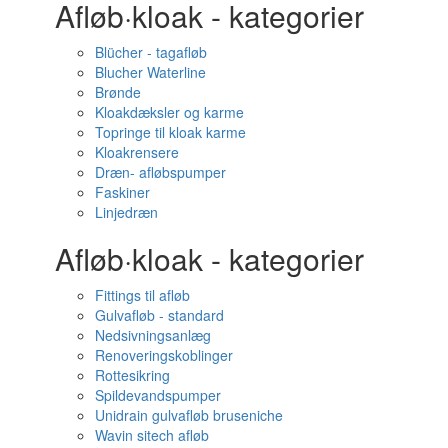
Afløb·kloak - kategorier
Blücher - tagafløb
Blucher Waterline
Brønde
Kloakdæksler og karme
Topringe til kloak karme
Kloakrensere
Dræn- afløbspumper
Faskiner
Linjedræn
Afløb·kloak - kategorier
Fittings til afløb
Gulvafløb - standard
Nedsivningsanlæg
Renoveringskoblinger
Rottesikring
Spildevandspumper
Unidrain gulvafløb bruseniche
Wavin sitech afløb