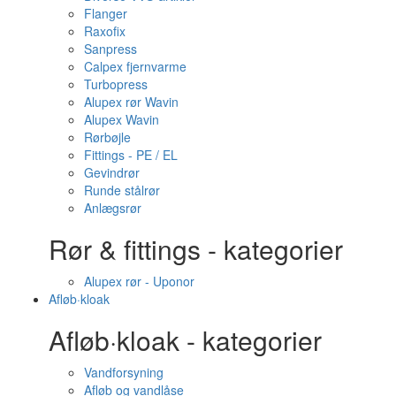
Flanger
Raxofix
Sanpress
Calpex fjernvarme
Turbopress
Alupex rør Wavin
Alupex Wavin
Rørbøjle
Fittings - PE / EL
Gevindrør
Runde stålrør
Anlægsrør
Rør & fittings - kategorier
Alupex rør - Uponor
Afløb·kloak
Afløb·kloak - kategorier
Vandforsyning
Afløb og vandlåse