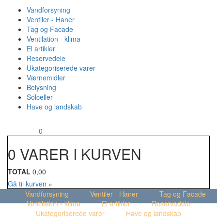
Vandforsyning
Ventiler - Haner
Tag og Facade
Ventilation - klima
El artikler
Reservedele
Ukategoriserede varer
Værnemidler
Belysning
Solceller
Have og landskab
MENU
Din kurv
0
0 VARER I KURVEN
TOTAL
0,00
Gå til kurven »
Vandforsyning
Ventiler - Haner
Tag og Facade
Ventilation - klima
El artikler
Reservedele
Ukategoriserede varer
Have og landskab