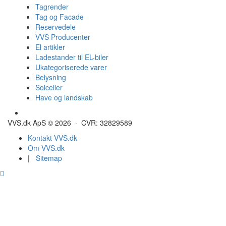
Tagrender
Tag og Facade
Reservedele
VVS Producenter
El artikler
Ladestander til EL-biler
Ukategoriserede varer
Belysning
Solceller
Have og landskab
Gulvvarme - Megatherm
VVS.dk ApS © 2026 · CVR: 32829589
Kontakt VVS.dk
Om VVS.dk
|
Sitemap