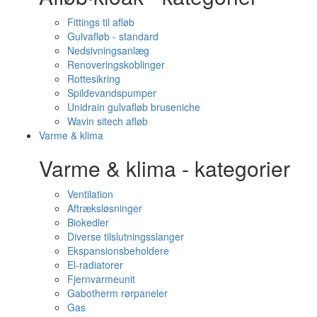
Fittings til afløb
Gulvafløb - standard
Nedsivningsanlæg
Renoveringskoblinger
Rottesikring
Spildevandspumper
Unidrain gulvafløb bruseniche
Wavin sitech afløb
Varme & klima
Varme & klima - kategorier
Ventilation
Aftræksløsninger
Biokedler
Diverse tilslutningsslanger
Ekspansionsbeholdere
El-radiatorer
Fjernvarmeunit
Gabotherm rørpaneler
Gas