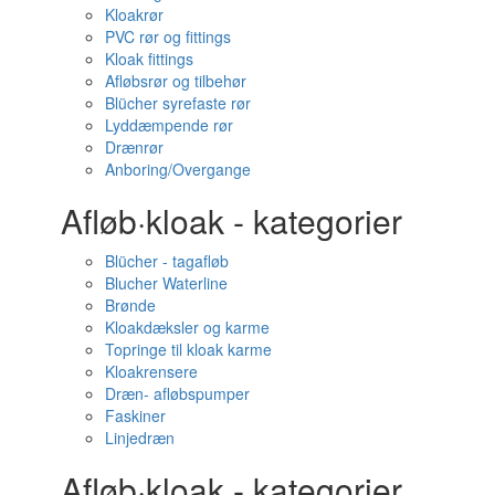
Kloakrør
PVC rør og fittings
Kloak fittings
Afløbsrør og tilbehør
Blücher syrefaste rør
Lyddæmpende rør
Drænrør
Anboring/Overgange
Afløb·kloak - kategorier
Blücher - tagafløb
Blucher Waterline
Brønde
Kloakdæksler og karme
Topringe til kloak karme
Kloakrensere
Dræn- afløbspumper
Faskiner
Linjedræn
Afløb·kloak - kategorier