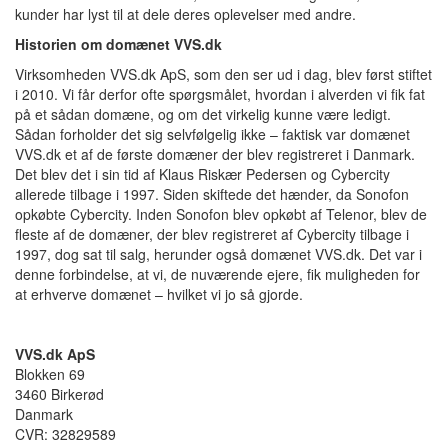
kunder har lyst til at dele deres oplevelser med andre.
Historien om domænet VVS.dk
Virksomheden VVS.dk ApS, som den ser ud i dag, blev først stiftet
i 2010. Vi får derfor ofte spørgsmålet, hvordan i alverden vi fik fat
på et sådan domæne, og om det virkelig kunne være ledigt.
Sådan forholder det sig selvfølgelig ikke – faktisk var domænet
VVS.dk et af de første domæner der blev registreret i Danmark.
Det blev det i sin tid af Klaus Riskær Pedersen og Cybercity
allerede tilbage i 1997. Siden skiftede det hænder, da Sonofon
opkøbte Cybercity. Inden Sonofon blev opkøbt af Telenor, blev de
fleste af de domæner, der blev registreret af Cybercity tilbage i
1997, dog sat til salg, herunder også domænet VVS.dk. Det var i
denne forbindelse, at vi, de nuværende ejere, fik muligheden for
at erhverve domænet – hvilket vi jo så gjorde.
VVS.dk ApS
Blokken 69
3460 Birkerød
Danmark
CVR: 32829589