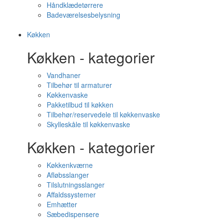
Håndklædetørrere
Badeværelsesbelysning
Køkken
Køkken - kategorier
Vandhaner
Tilbehør til armaturer
Køkkenvaske
Pakketilbud til køkken
Tilbehør/reservedele til køkkenvaske
Skylleskåle til køkkenvaske
Køkken - kategorier
Køkkenkværne
Afløbsslanger
Tilslutningsslanger
Affaldssystemer
Emhætter
Sæbedispensere