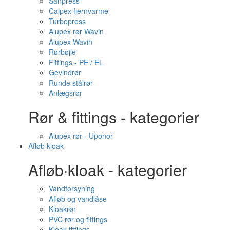
Sanpress
Calpex fjernvarme
Turbopress
Alupex rør Wavin
Alupex Wavin
Rørbøjle
Fittings - PE / EL
Gevindrør
Runde stålrør
Anlægsrør
Rør & fittings - kategorier
Alupex rør - Uponor
Afløb·kloak
Afløb·kloak - kategorier
Vandforsyning
Afløb og vandlåse
Kloakrør
PVC rør og fittings
Kloak fittings