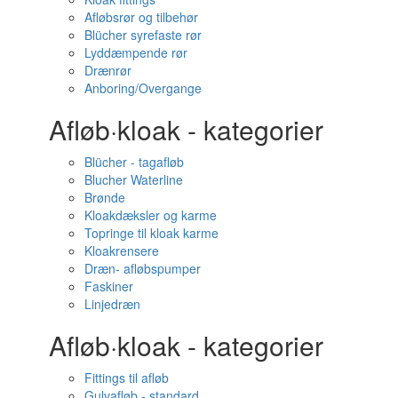
Afløbsrør og tilbehør
Blücher syrefaste rør
Lyddæmpende rør
Drænrør
Anboring/Overgange
Afløb·kloak - kategorier
Blücher - tagafløb
Blucher Waterline
Brønde
Kloakdæksler og karme
Topringe til kloak karme
Kloakrensere
Dræn- afløbspumper
Faskiner
Linjedræn
Afløb·kloak - kategorier
Fittings til afløb
Gulvafløb - standard