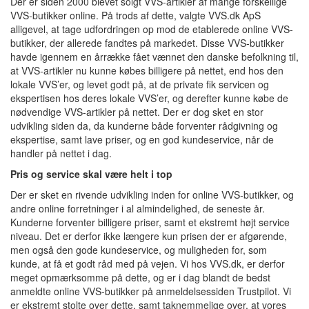
Der er siden 2000 blevet solgt VVS-artikler af mange forskellige
VVS-butikker online. På trods af dette, valgte VVS.dk ApS
alligevel, at tage udfordringen op mod de etablerede online VVS-
butikker, der allerede fandtes på markedet. Disse VVS-butikker
havde igennem en årrække fået vænnet den danske befolkning til,
at VVS-artikler nu kunne købes billigere på nettet, end hos den
lokale VVS’er, og levet godt på, at de private fik servicen og
ekspertisen hos deres lokale VVS’er, og derefter kunne købe de
nødvendige VVS-artikler på nettet. Der er dog sket en stor
udvikling siden da, da kunderne både forventer rådgivning og
ekspertise, samt lave priser, og en god kundeservice, når de
handler på nettet i dag.
Pris og service skal være helt i top
Der er sket en rivende udvikling inden for online VVS-butikker, og
andre online forretninger i al almindelighed, de seneste år.
Kunderne forventer billigere priser, samt et ekstremt højt service
niveau. Det er derfor ikke længere kun prisen der er afgørende,
men også den gode kundeservice, og muligheden for, som
kunde, at få et godt råd med på vejen. Vi hos VVS.dk, er derfor
meget opmærksomme på dette, og er i dag blandt de bedst
anmeldte online VVS-butikker på anmeldelsessiden Trustpilot. Vi
er ekstremt stolte over dette, samt taknemmelige over, at vores