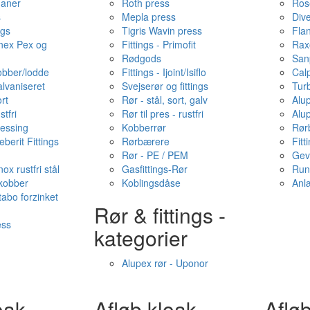
haner
Roth press
Ros
s
Mepla press
Dive
ngs
Tigris Wavin press
Fla
onex Pex og
Fittings - Primofit
Rax
Rødgods
San
kobber/lodde
Fittings - Ijoint/Isiflo
Cal
alvaniseret
Svejserør og fittings
Tur
ort
Rør - stål, sort, galv
Alu
stfri
Rør til pres - rustfri
Alu
messing
Kobberrør
Rør
berit Fittings
Rørbærere
Fitt
Rør - PE / PEM
Gev
ox rustfri stål
Gasfittings-Rør
Run
 kobber
Koblingsdåse
Anl
tabo forzinket
Rør & fittings -
ess
kategorier
Alupex rør - Uponor
oak -
Afløb·kloak -
Afløb