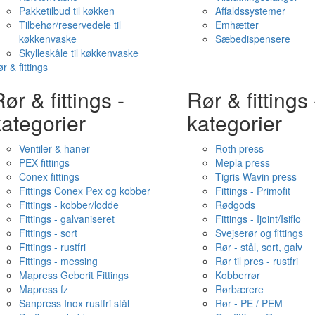
Pakketilbud til køkken
Affaldssystemer
Tilbehør/reservedele til
Emhætter
køkkenvaske
Sæbedispensere
Skylleskåle til køkkenvaske
r & fittings
ør & fittings -
Rør & fittings 
ategorier
kategorier
Ventiler & haner
Roth press
PEX fittings
Mepla press
Conex fittings
Tigris Wavin press
Fittings Conex Pex og kobber
Fittings - Primofit
Fittings - kobber/lodde
Rødgods
Fittings - galvaniseret
Fittings - Ijoint/Isiflo
Fittings - sort
Svejserør og fittings
Fittings - rustfri
Rør - stål, sort, galv
Fittings - messing
Rør til pres - rustfri
Mapress Geberit Fittings
Kobberrør
Mapress fz
Rørbærere
Sanpress Inox rustfri stål
Rør - PE / PEM