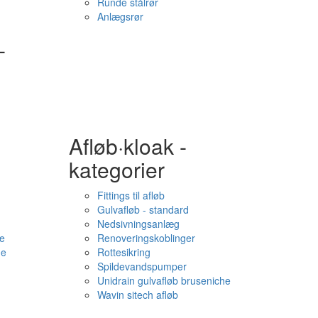
Runde stålrør
Anlægsrør
-
Afløb·kloak -
kategorier
Fittings til afløb
Gulvafløb - standard
Nedsivningsanlæg
e
Renoveringskoblinger
me
Rottesikring
Spildevandspumper
Unidrain gulvafløb bruseniche
Wavin sitech afløb