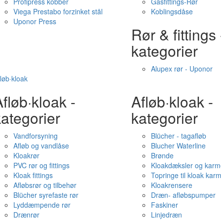
Profipress kobber
Gasfittings-Rør
Viega Prestabo forzinket stål
Koblingsdåse
Uponor Press
Rør & fittings 
kategorier
Alupex rør - Uponor
løb·kloak
fløb·kloak -
Afløb·kloak -
ategorier
kategorier
Vandforsyning
Blücher - tagafløb
Afløb og vandlåse
Blucher Waterline
Kloakrør
Brønde
PVC rør og fittings
Kloakdæksler og karm
Kloak fittings
Topringe til kloak kar
Afløbsrør og tilbehør
Kloakrensere
Blücher syrefaste rør
Dræn- afløbspumper
Lyddæmpende rør
Faskiner
Drænrør
Linjedræn