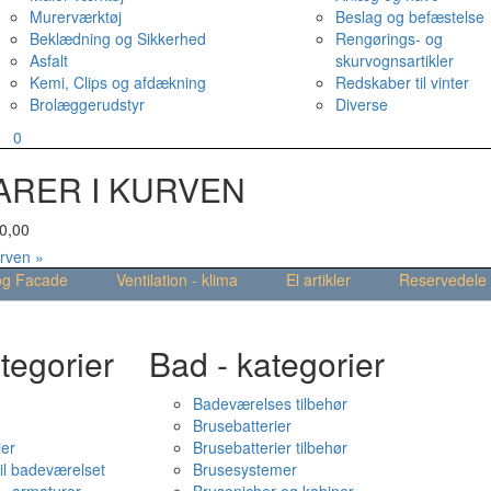
Murerværktøj
Beslag og befæstelse
Beklædning og Sikkerhed
Rengørings- og
Asfalt
skurvognsartikler
Kemi, Clips og afdækning
Redskaber til vinter
Brolæggerudstyr
Diverse
v
0
ARER I KURVEN
0,00
urven »
og Facade
Ventilation - klima
El artikler
Reservedele
tegorier
Bad - kategorier
Badeværelses tilbehør
Brusebatterier
ier
Brusebatterier tilbehør
il badeværelset
Brusesystemer