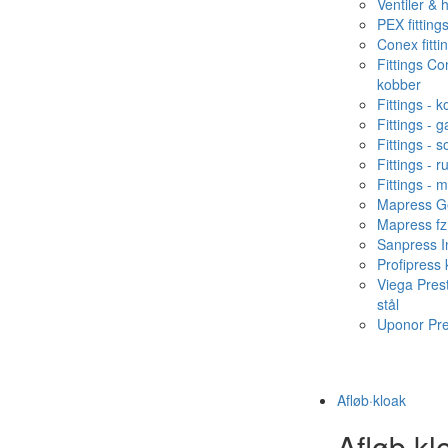
Ventiler & 
PEX fitting
Conex fitti
Fittings C
kobber
Fittings - 
Fittings - g
Fittings - s
Fittings - ru
Fittings - 
Mapress Ge
Mapress fz
Sanpress In
Profipress
Viega Pres
stål
Uponor Pr
Afløb·kloak
Afløb·kl