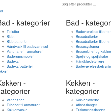
ad
ad - kategorier
Bad - kategor
Toiletter
Badeværelses tilbehør
Bidet
Brusebatterier
Bidetbatterier
Brusebatterier tilbehør
Håndvask til badeværelset
Brusesystemer
Vandhaner - armaturer
Brusenicher og kabine
Baderumsmøbler
Spejle og spejlskabe
Badekar
Håndklædetørrere
Badekarbatterier
Badeværelsesbelysni
økken
Køkken -
Køkken -
ategorier
kategorier
Vandhaner
Køkkenkværne
Tilbehør til armaturer
Afløbsslanger
Køkkenvaske
Tilslutningsslanger