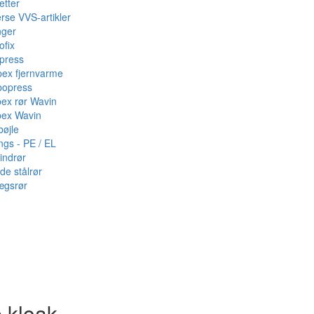
etter
rse VVS-artikler
nger
ofix
press
pex fjernvarme
bopress
pex rør Wavin
pex Wavin
bøjle
ings - PE / EL
indrør
de stålrør
ægsrør
·kloak -