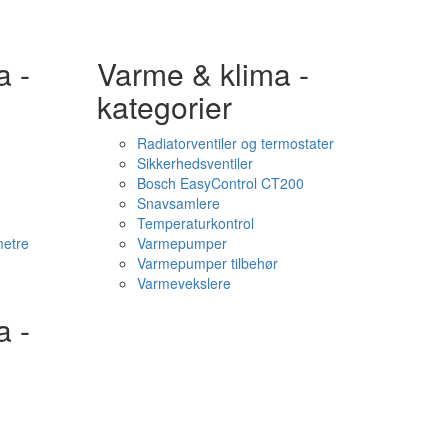
a -
Varme & klima -
kategorier
Radiatorventiler og termostater
Sikkerhedsventiler
Bosch EasyControl CT200
Snavsamlere
Temperaturkontrol
etre
Varmepumper
Varmepumper tilbehør
Varmevekslere
a -