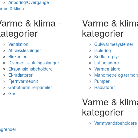
Anboring/Overgange
arme & klima
Varme & klima -
Varme & klim
ategorier
kategorier
Ventilation
Gulvvarmesystemer
Aftræksløsninger
Isolering
Biokedler
Kedler og fyr
Diverse tilslutningsslanger
Luftudladere
Ekspansionsbeholdere
Varmemålere
El-radiatorer
Manometre og termom
Fjernvarmeunit
Pumper
Gabotherm rørpaneler
Radiatorer
Gas
Varme & klim
kategorier
Varmtvandsbeholdere
agrender