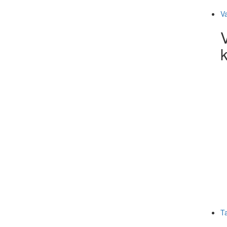
V
k
T