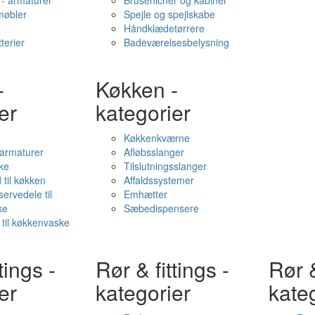
- armaturer
Brusenicher og kabiner
øbler
Spejle og spejlskabe
Håndklædetørrere
terier
Badeværelsesbelysning
-
Køkken -
er
kategorier
Køkkenkværne
l armaturer
Afløbsslanger
ke
Tilslutningsslanger
 til køkken
Affaldssystemer
servedele til
Emhætter
ke
Sæbedispensere
 til køkkenvaske
tings -
Rør & fittings -
Rør &
er
kategorier
kate