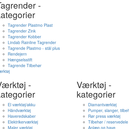
Tagrender -
ategorier
Tagrender Plastmo Plast
Tagrender Zink
Tagrender Kobber
Lindab Rainline Tagrender
Tagrende Plastmo - stål plus
Rendejern
Hængselsstift
Tagrende Tilbehør
rktøj
ærktøj -
Værktøj -
ategorier
kategorier
El værktøj/akku
Diamantværktøj
Håndværktøj
Pumper, slanger, tilbe
Haveredskaber
Rør press værktøj
Elektrikerværktøj
Tilbehør / reservedele
Maler værktøj
Anlæg og have