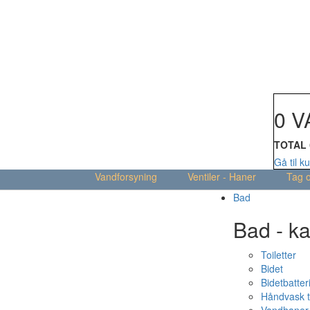
Din kur
0 V
TOTAL
Gå til k
Vandforsyning
Ventiler - Haner
Tag 
Bad
Bad - ka
Toiletter
Bidet
Bidetbatter
Håndvask t