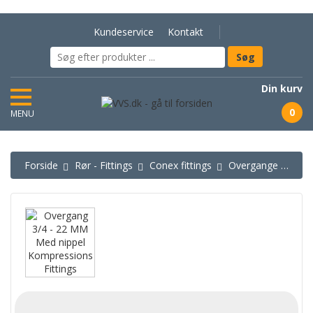
Kundeservice
Kontakt
Din kurv
0
MENU
Forside
Rør - Fittings
Conex fittings
Overgange - Conex