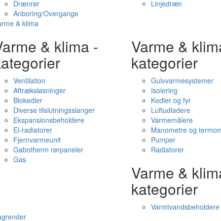
Drænrør
Linjedræn
Anboring/Overgange
arme & klima
Varme & klima -
Varme & klim
ategorier
kategorier
Ventilation
Gulvvarmesystemer
Aftræksløsninger
Isolering
Biokedler
Kedler og fyr
Diverse tilslutningsslanger
Luftudladere
Ekspansionsbeholdere
Varmemålere
El-radiatorer
Manometre og termom
Fjernvarmeunit
Pumper
Gabotherm rørpaneler
Radiatorer
Gas
Varme & klim
kategorier
Varmtvandsbeholdere
agrender