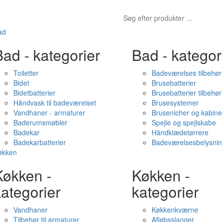
ad
ad - kategorier
Bad - kategor
Toiletter
Badeværelses tilbehør
Bidet
Brusebatterier
Bidetbatterier
Brusebatterier tilbehør
Håndvask til badeværelset
Brusesystemer
Vandhaner - armaturer
Brusenicher og kabine
Baderumsmøbler
Spejle og spejlskabe
Badekar
Håndklædetørrere
Badekarbatterier
Badeværelsesbelysni
økken
Køkken -
Køkken -
ategorier
kategorier
Vandhaner
Køkkenkværne
Tilbehør til armaturer
Afløbsslanger