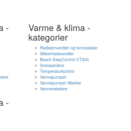
a -
Varme & klima -
kategorier
Radiatorventiler og termostater
Sikkerhedsventiler
Bosch EasyControl CT200
Snavsamlere
Temperaturkontrol
etre
Varmepumper
Varmepumper tilbehør
Varmevekslere
a -