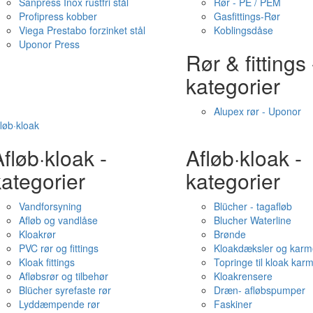
Sanpress Inox rustfri stål
Rør - PE / PEM
Profipress kobber
Gasfittings-Rør
Viega Prestabo forzinket stål
Koblingsdåse
Uponor Press
Rør & fittings 
kategorier
Alupex rør - Uponor
løb·kloak
fløb·kloak -
Afløb·kloak -
ategorier
kategorier
Vandforsyning
Blücher - tagafløb
Afløb og vandlåse
Blucher Waterline
Kloakrør
Brønde
PVC rør og fittings
Kloakdæksler og karm
Kloak fittings
Topringe til kloak kar
Afløbsrør og tilbehør
Kloakrensere
Blücher syrefaste rør
Dræn- afløbspumper
Lyddæmpende rør
Faskiner