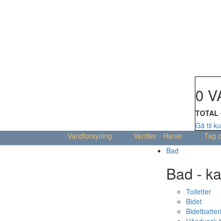
Din kur
0 V
TOTAL
Gå til k
Vandforsyning
Ventiler - Haner
Tag 
Bad
Bad - ka
Toiletter
Bidet
Bidetbatter