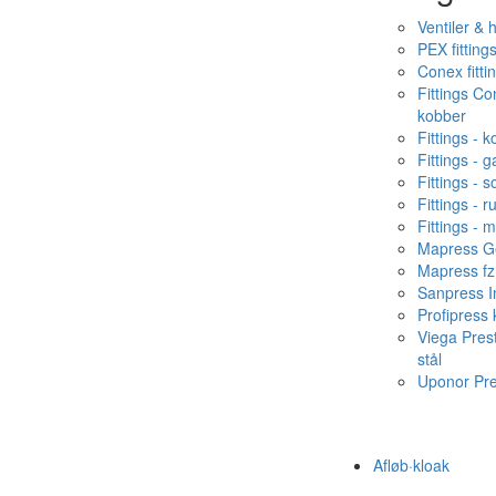
Ventiler & 
PEX fitting
Conex fitti
Fittings C
kobber
Fittings - 
Fittings - g
Fittings - s
Fittings - ru
Fittings - 
Mapress Ge
Mapress fz
Sanpress In
Profipress
Viega Pres
stål
Uponor Pr
Afløb·kloak