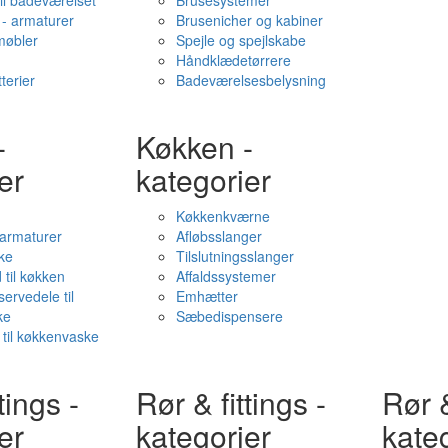
il badeværelset
Brusesystemer
- armaturer
Brusenicher og kabiner
øbler
Spejle og spejlskabe
Håndklædetørrere
terier
Badeværelsesbelysning
-
Køkken -
er
kategorier
Køkkenkværne
l armaturer
Afløbsslanger
ke
Tilslutningsslanger
 til køkken
Affaldssystemer
servedele til
Emhætter
ke
Sæbedispensere
 til køkkenvaske
tings -
Rør & fittings -
Rør &
er
kategorier
kate