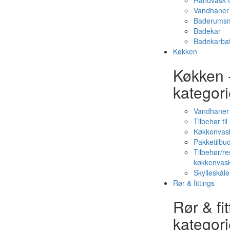
Håndvask t
Vandhaner 
Baderumsm
Badekar
Badekarbat
Køkken
Køkken 
kategori
Vandhaner
Tilbehør ti
Køkkenvas
Pakketilbud
Tilbehør/re
køkkenvas
Skylleskåle
Rør & fittings
Rør & fit
kategori