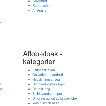
Gevindrør
Runde stålrør
Anlægsrør
-
Afløb·kloak -
kategorier
Fittings til afløb
Gulvafløb - standard
Nedsivningsanlæg
e
Renoveringskoblinger
me
Rottesikring
Spildevandspumper
Unidrain gulvafløb bruseniche
Wavin sitech afløb