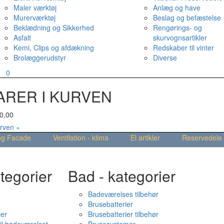
Maler værktøj
Anlæg og have
Murerværktøj
Beslag og befæstelse
Beklædning og Sikkerhed
Rengørings- og
Asfalt
skurvognsartikler
Kemi, Clips og afdækning
Redskaber til vinter
Brolæggerudstyr
Diverse
v
0
ARER I KURVEN
0,00
urven »
og Facade
Ventilation - klima
El artikler
Reservedele
tegorier
Bad - kategorier
Badeværelses tilbehør
Brusebatterier
ier
Brusebatterier tilbehør