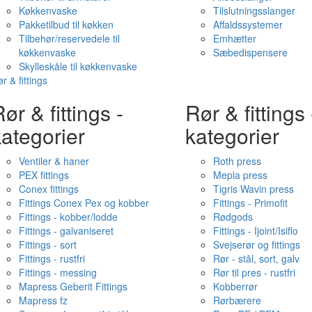
Køkkenvaske
Tilslutningsslanger
Pakketilbud til køkken
Affaldssystemer
Tilbehør/reservedele til
Emhætter
køkkenvaske
Sæbedispensere
Skylleskåle til køkkenvaske
r & fittings
ør & fittings -
Rør & fittings 
ategorier
kategorier
Ventiler & haner
Roth press
PEX fittings
Mepla press
Conex fittings
Tigris Wavin press
Fittings Conex Pex og kobber
Fittings - Primofit
Fittings - kobber/lodde
Rødgods
Fittings - galvaniseret
Fittings - Ijoint/Isiflo
Fittings - sort
Svejserør og fittings
Fittings - rustfri
Rør - stål, sort, galv
Fittings - messing
Rør til pres - rustfri
Mapress Geberit Fittings
Kobberrør
Mapress fz
Rørbærere