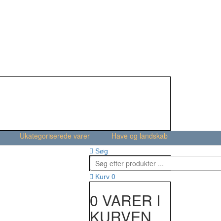
Ukategoriserede varer
Have og landskab
Søg
0
Kurv
0 VARER I
KURVEN