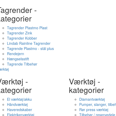
Tagrender -
ategorier
Tagrender Plastmo Plast
Tagrender Zink
Tagrender Kobber
Lindab Rainline Tagrender
Tagrende Plastmo - stål plus
Rendejern
Hængselsstift
Tagrende Tilbehør
rktøj
ærktøj -
Værktøj -
ategorier
kategorier
El værktøj/akku
Diamantværktøj
Håndværktøj
Pumper, slanger, tilbe
Haveredskaber
Rør press værktøj
Elektrikerværktøj
Tilbehør / reservedele