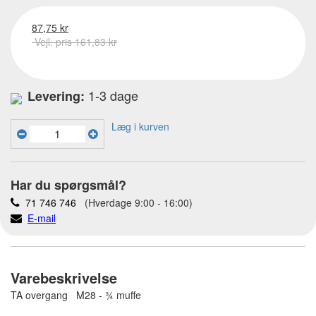
87,75 kr
Vejl. pris 161,83 kr
1-3 dage
Levering:
Læg i kurven
Har du spørgsmål?
71 746 746
(Hverdage 9:00 - 16:00)
E-mail
Varebeskrivelse
TA overgang M28 - ¾ muffe