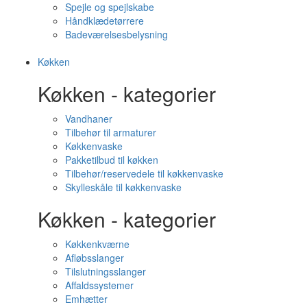
Spejle og spejlskabe
Håndklædetørrere
Badeværelsesbelysning
Køkken
Køkken - kategorier
Vandhaner
Tilbehør til armaturer
Køkkenvaske
Pakketilbud til køkken
Tilbehør/reservedele til køkkenvaske
Skylleskåle til køkkenvaske
Køkken - kategorier
Køkkenkværne
Afløbsslanger
Tilslutningsslanger
Affaldssystemer
Emhætter