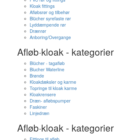
Kloak fittings
Afløbsrør og tilbehør
Blücher syrefaste rør
Lyddæmpende rør
Drænrør
Anboring/Overgange
Afløb·kloak - kategorier
Blücher - tagafløb
Blucher Waterline
Brønde
Kloakdæksler og karme
Topringe til kloak karme
Kloakrensere
Dræn- afløbspumper
Faskiner
Linjedræn
Afløb·kloak - kategorier
Fittings til afløb