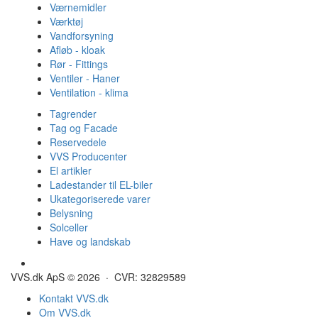
Værnemidler
Værktøj
Vandforsyning
Afløb - kloak
Rør - Fittings
Ventiler - Haner
Ventilation - klima
Tagrender
Tag og Facade
Reservedele
VVS Producenter
El artikler
Ladestander til EL-biler
Ukategoriserede varer
Belysning
Solceller
Have og landskab
Gulvvarme - Megatherm
VVS.dk ApS © 2026 · CVR: 32829589
Kontakt VVS.dk
Om VVS.dk