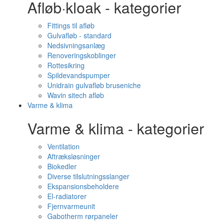
Afløb·kloak - kategorier
Fittings til afløb
Gulvafløb - standard
Nedsivningsanlæg
Renoveringskoblinger
Rottesikring
Spildevandspumper
Unidrain gulvafløb bruseniche
Wavin sitech afløb
Varme & klima
Varme & klima - kategorier
Ventilation
Aftræksløsninger
Biokedler
Diverse tilslutningsslanger
Ekspansionsbeholdere
El-radiatorer
Fjernvarmeunit
Gabotherm rørpaneler