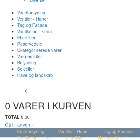
Diverse
Vandforsyning
Ventiler - Haner
Tag og Facade
Ventilation - klima
El artikler
Reservedele
Ukategoriserede varer
Værnemidler
Belysning
Solceller
Have og landskab
MENU
Din kurv
0
0 VARER I KURVEN
TOTAL
0,00
Gå til kurven »
Vandforsyning
Ventiler - Haner
Tag og Facade
Ventilation - klima
El artikler
Reservedele