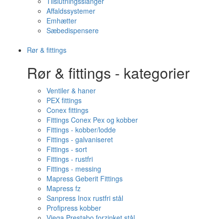
Tilslutningsslanger
Affaldssystemer
Emhætter
Sæbedispensere
Rør & fittings
Rør & fittings - kategorier
Ventiler & haner
PEX fittings
Conex fittings
Fittings Conex Pex og kobber
Fittings - kobber/lodde
Fittings - galvaniseret
Fittings - sort
Fittings - rustfri
Fittings - messing
Mapress Geberit Fittings
Mapress fz
Sanpress Inox rustfri stål
Profipress kobber
Viega Prestabo forzinket stål