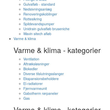
Gulvafløb - standard
Nedsivningsanlæg
Renoveringskoblinger
Rottesikring
Spildevandspumper
Unidrain gulvafløb bruseniche
Wavin sitech afløb
Varme & klima
Varme & klima - kategorier
Ventilation
Aftræksløsninger
Biokedler
Diverse tilslutningsslanger
Ekspansionsbeholdere
El-radiatorer
Fjernvarmeunit
Gabotherm rørpaneler
Gas
Varme & klima - kategorier