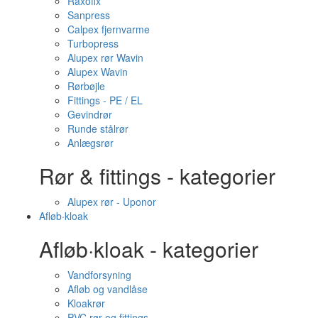
Raxofix
Sanpress
Calpex fjernvarme
Turbopress
Alupex rør Wavin
Alupex Wavin
Rørbøjle
Fittings - PE / EL
Gevindrør
Runde stålrør
Anlægsrør
Rør & fittings - kategorier
Alupex rør - Uponor
Afløb·kloak
Afløb·kloak - kategorier
Vandforsyning
Afløb og vandlåse
Kloakrør
PVC rør og fittings