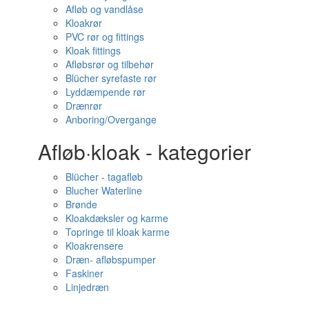
Afløb og vandlåse
Kloakrør
PVC rør og fittings
Kloak fittings
Afløbsrør og tilbehør
Blücher syrefaste rør
Lyddæmpende rør
Drænrør
Anboring/Overgange
Afløb·kloak - kategorier
Blücher - tagafløb
Blucher Waterline
Brønde
Kloakdæksler og karme
Topringe til kloak karme
Kloakrensere
Dræn- afløbspumper
Faskiner
Linjedræn