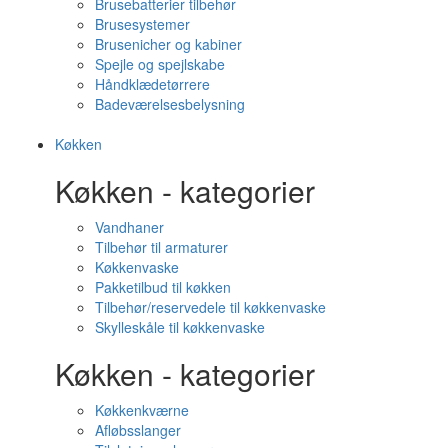
Brusebatterier tilbehør
Brusesystemer
Brusenicher og kabiner
Spejle og spejlskabe
Håndklædetørrere
Badeværelsesbelysning
Køkken
Køkken - kategorier
Vandhaner
Tilbehør til armaturer
Køkkenvaske
Pakketilbud til køkken
Tilbehør/reservedele til køkkenvaske
Skylleskåle til køkkenvaske
Køkken - kategorier
Køkkenkværne
Afløbsslanger