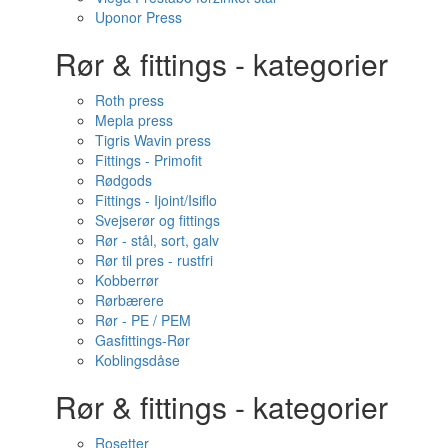
Uponor Press
Rør & fittings - kategorier
Roth press
Mepla press
Tigris Wavin press
Fittings - Primofit
Rødgods
Fittings - Ijoint/Isiflo
Svejserør og fittings
Rør - stål, sort, galv
Rør til pres - rustfri
Kobberrør
Rørbærere
Rør - PE / PEM
Gasfittings-Rør
Koblingsdåse
Rør & fittings - kategorier
Rosetter