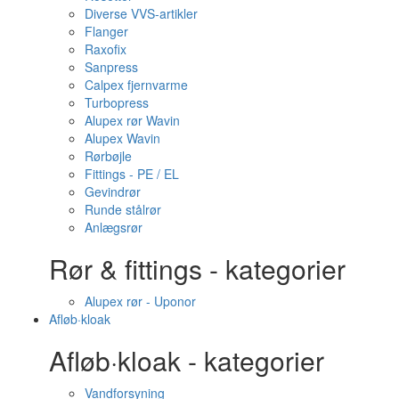
Diverse VVS-artikler
Flanger
Raxofix
Sanpress
Calpex fjernvarme
Turbopress
Alupex rør Wavin
Alupex Wavin
Rørbøjle
Fittings - PE / EL
Gevindrør
Runde stålrør
Anlægsrør
Rør & fittings - kategorier
Alupex rør - Uponor
Afløb·kloak
Afløb·kloak - kategorier
Vandforsyning