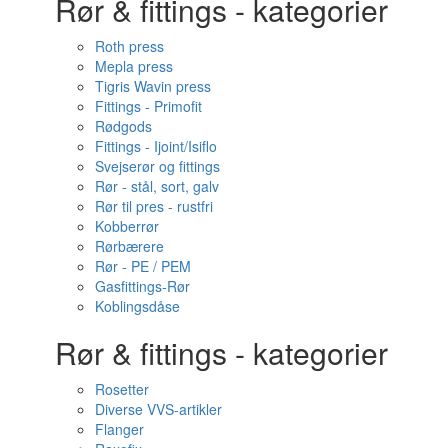
Rør & fittings - kategorier
Roth press
Mepla press
Tigris Wavin press
Fittings - Primofit
Rødgods
Fittings - Ijoint/Isiflo
Svejserør og fittings
Rør - stål, sort, galv
Rør til pres - rustfri
Kobberrør
Rørbærere
Rør - PE / PEM
Gasfittings-Rør
Koblingsdåse
Rør & fittings - kategorier
Rosetter
Diverse VVS-artikler
Flanger