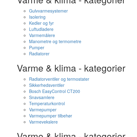
Gulvvarmesystemer
Isolering
Kedler og fyr
Luftudladere
Varmemålere
Manometre og termometre
Pumper
Radiatorer
Varme & klima - kategorier
Radiatorventiler og termostater
Sikkerhedsventiler
Bosch EasyControl CT200
Snavsamlere
Temperaturkontrol
Varmepumper
Varmepumper tilbehør
Varmevekslere
Varme & klima - kategorier