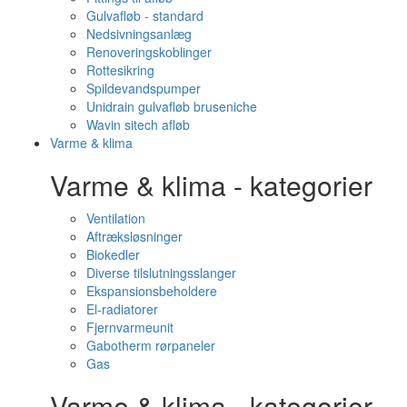
Gulvafløb - standard
Nedsivningsanlæg
Renoveringskoblinger
Rottesikring
Spildevandspumper
Unidrain gulvafløb bruseniche
Wavin sitech afløb
Varme & klima
Varme & klima - kategorier
Ventilation
Aftræksløsninger
Biokedler
Diverse tilslutningsslanger
Ekspansionsbeholdere
El-radiatorer
Fjernvarmeunit
Gabotherm rørpaneler
Gas
Varme & klima - kategorier