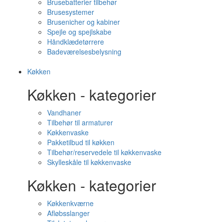
Brusebatterier tilbehør
Brusesystemer
Brusenicher og kabiner
Spejle og spejlskabe
Håndklædetørrere
Badeværelsesbelysning
Køkken
Køkken - kategorier
Vandhaner
Tilbehør til armaturer
Køkkenvaske
Pakketilbud til køkken
Tilbehør/reservedele til køkkenvaske
Skylleskåle til køkkenvaske
Køkken - kategorier
Køkkenkværne
Afløbsslanger