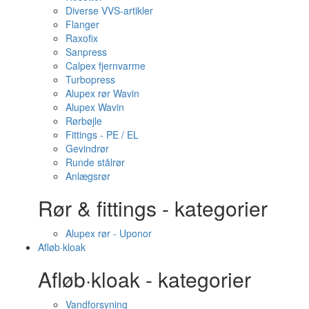
Diverse VVS-artikler
Flanger
Raxofix
Sanpress
Calpex fjernvarme
Turbopress
Alupex rør Wavin
Alupex Wavin
Rørbøjle
Fittings - PE / EL
Gevindrør
Runde stålrør
Anlægsrør
Rør & fittings - kategorier
Alupex rør - Uponor
Afløb·kloak
Afløb·kloak - kategorier
Vandforsyning