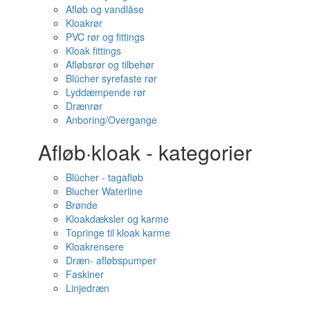
Afløb og vandlåse
Kloakrør
PVC rør og fittings
Kloak fittings
Afløbsrør og tilbehør
Blücher syrefaste rør
Lyddæmpende rør
Drænrør
Anboring/Overgange
Afløb·kloak - kategorier
Blücher - tagafløb
Blucher Waterline
Brønde
Kloakdæksler og karme
Topringe til kloak karme
Kloakrensere
Dræn- afløbspumper
Faskiner
Linjedræn