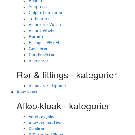
Raxofix
Sanpress
Calpex fjernvarme
Turbopress
Alupex rør Wavin
Alupex Wavin
Rørbøjle
Fittings - PE / EL
Gevindrør
Runde stålrør
Anlægsrør
Rør & fittings - kategorier
Alupex rør - Uponor
Afløb·kloak
Afløb·kloak - kategorier
Vandforsyning
Afløb og vandlåse
Kloakrør
PVC rør og fittings