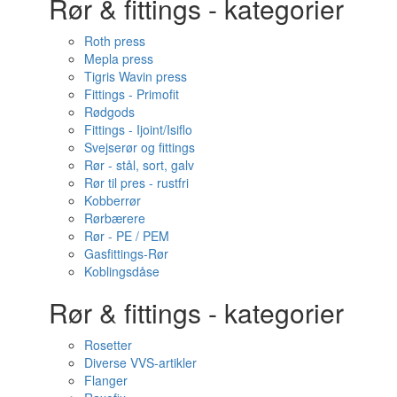
Rør & fittings - kategorier
Roth press
Mepla press
Tigris Wavin press
Fittings - Primofit
Rødgods
Fittings - Ijoint/Isiflo
Svejserør og fittings
Rør - stål, sort, galv
Rør til pres - rustfri
Kobberrør
Rørbærere
Rør - PE / PEM
Gasfittings-Rør
Koblingsdåse
Rør & fittings - kategorier
Rosetter
Diverse VVS-artikler
Flanger