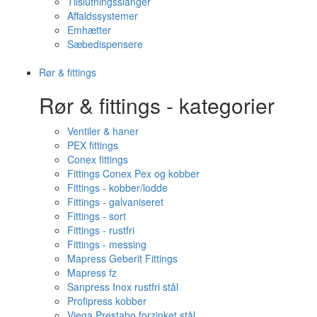
Tilslutningsslanger
Affaldssystemer
Emhætter
Sæbedispensere
Rør & fittings
Rør & fittings - kategorier
Ventiler & haner
PEX fittings
Conex fittings
Fittings Conex Pex og kobber
Fittings - kobber/lodde
Fittings - galvaniseret
Fittings - sort
Fittings - rustfri
Fittings - messing
Mapress Geberit Fittings
Mapress fz
Sanpress Inox rustfri stål
Profipress kobber
Viega Prestabo forzinket stål