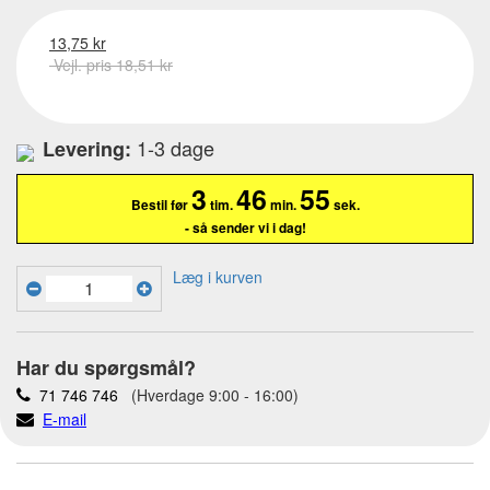
13,75 kr
Vejl. pris 18,51 kr
1-3 dage
Levering:
3
46
55
Bestil før
tim.
min.
sek.
- så sender vi i dag!
Læg i kurven
Har du spørgsmål?
71 746 746
(Hverdage 9:00 - 16:00)
E-mail