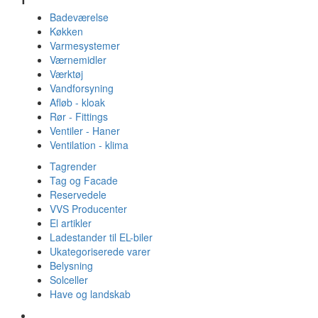
Badeværelse
Køkken
Varmesystemer
Værnemidler
Værktøj
Vandforsyning
Afløb - kloak
Rør - Fittings
Ventiler - Haner
Ventilation - klima
Tagrender
Tag og Facade
Reservedele
VVS Producenter
El artikler
Ladestander til EL-biler
Ukategoriserede varer
Belysning
Solceller
Have og landskab
Gulvvarme - Megatherm