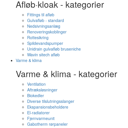
Afløb·kloak - kategorier
Fittings til afløb
Gulvafløb - standard
Nedsivningsanlæg
Renoveringskoblinger
Rottesikring
Spildevandspumper
Unidrain gulvafløb bruseniche
Wavin sitech afløb
Varme & klima
Varme & klima - kategorier
Ventilation
Aftræksløsninger
Biokedler
Diverse tilslutningsslanger
Ekspansionsbeholdere
El-radiatorer
Fjernvarmeunit
Gabotherm rørpaneler