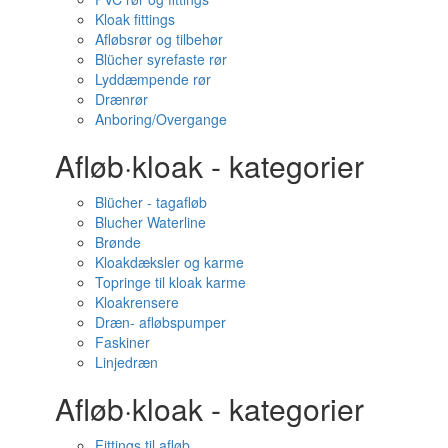
Kloak fittings
Afløbsrør og tilbehør
Blücher syrefaste rør
Lyddæmpende rør
Drænrør
Anboring/Overgange
Afløb·kloak - kategorier
Blücher - tagafløb
Blucher Waterline
Brønde
Kloakdæksler og karme
Topringe til kloak karme
Kloakrensere
Dræn- afløbspumper
Faskiner
Linjedræn
Afløb·kloak - kategorier
Fittings til afløb