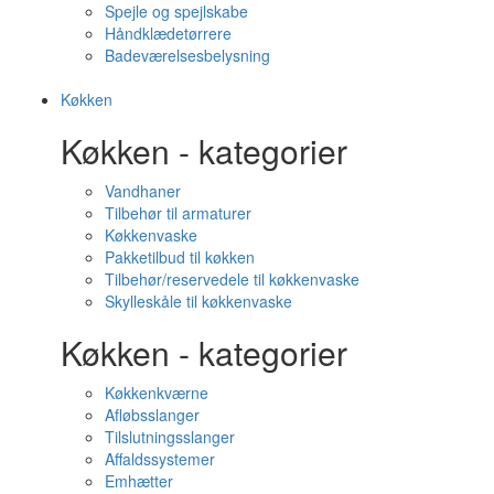
Spejle og spejlskabe
Håndklædetørrere
Badeværelsesbelysning
Køkken
Køkken - kategorier
Vandhaner
Tilbehør til armaturer
Køkkenvaske
Pakketilbud til køkken
Tilbehør/reservedele til køkkenvaske
Skylleskåle til køkkenvaske
Køkken - kategorier
Køkkenkværne
Afløbsslanger
Tilslutningsslanger
Affaldssystemer
Emhætter