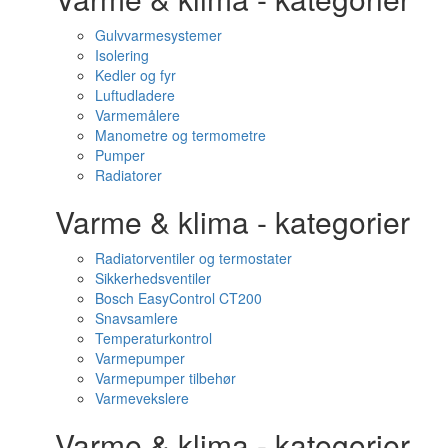
Gulvvarmesystemer
Isolering
Kedler og fyr
Luftudladere
Varmemålere
Manometre og termometre
Pumper
Radiatorer
Varme & klima - kategorier
Radiatorventiler og termostater
Sikkerhedsventiler
Bosch EasyControl CT200
Snavsamlere
Temperaturkontrol
Varmepumper
Varmepumper tilbehør
Varmevekslere
Varme & klima - kategorier