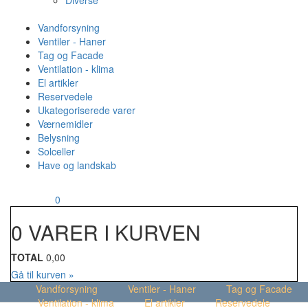
Diverse
Vandforsyning
Ventiler - Haner
Tag og Facade
Ventilation - klima
El artikler
Reservedele
Ukategoriserede varer
Værnemidler
Belysning
Solceller
Have og landskab
MENU
Din kurv
0
0 VARER I KURVEN
TOTAL
0,00
Gå til kurven »
Vandforsyning
Ventiler - Haner
Tag og Facade
Ventilation - klima
El artikler
Reservedele