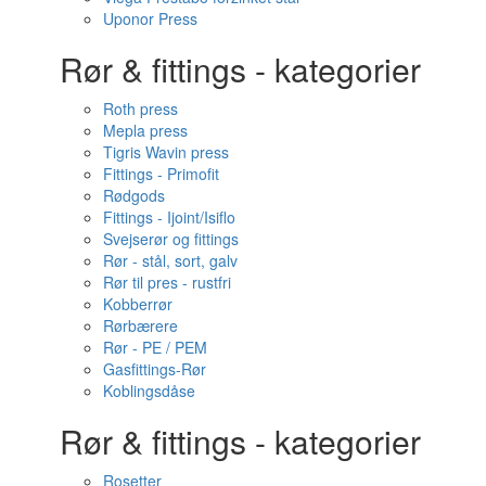
Uponor Press
Rør & fittings - kategorier
Roth press
Mepla press
Tigris Wavin press
Fittings - Primofit
Rødgods
Fittings - Ijoint/Isiflo
Svejserør og fittings
Rør - stål, sort, galv
Rør til pres - rustfri
Kobberrør
Rørbærere
Rør - PE / PEM
Gasfittings-Rør
Koblingsdåse
Rør & fittings - kategorier
Rosetter