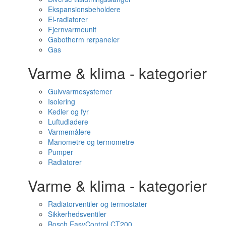
Ekspansionsbeholdere
El-radiatorer
Fjernvarmeunit
Gabotherm rørpaneler
Gas
Varme & klima - kategorier
Gulvvarmesystemer
Isolering
Kedler og fyr
Luftudladere
Varmemålere
Manometre og termometre
Pumper
Radiatorer
Varme & klima - kategorier
Radiatorventiler og termostater
Sikkerhedsventiler
Bosch EasyControl CT200