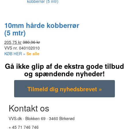
10mm hårde kobberrør
(5 mtr)
205,75 kr
380,96 kr
VVS nr.
040102010
KØB HER »
Se alle
Gå ikke glip af de ekstra gode tilbud
og spændende nyheder!
Kontakt os
VVS.dk · Blokken 69 · 3460 Birkerød
+ 45 71 746 746