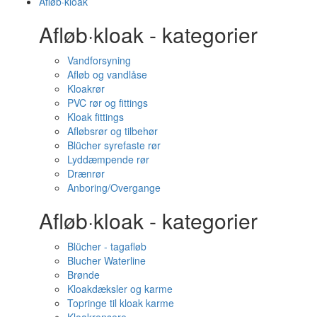
Afløb·kloak
Afløb·kloak - kategorier
Vandforsyning
Afløb og vandlåse
Kloakrør
PVC rør og fittings
Kloak fittings
Afløbsrør og tilbehør
Blücher syrefaste rør
Lyddæmpende rør
Drænrør
Anboring/Overgange
Afløb·kloak - kategorier
Blücher - tagafløb
Blucher Waterline
Brønde
Kloakdæksler og karme
Topringe til kloak karme