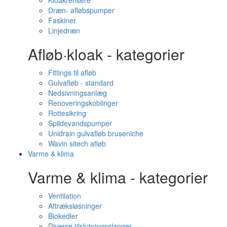
Kloakrensere
Dræn- afløbspumper
Faskiner
Linjedræn
Afløb·kloak - kategorier
Fittings til afløb
Gulvafløb - standard
Nedsivningsanlæg
Renoveringskoblinger
Rottesikring
Spildevandspumper
Unidrain gulvafløb bruseniche
Wavin sitech afløb
Varme & klima
Varme & klima - kategorier
Ventilation
Aftræksløsninger
Biokedler
Diverse tilslutningsslanger