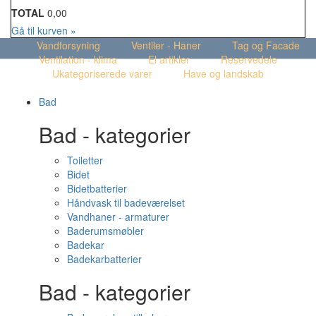
TOTAL
0,00
Gå til kurven »
Vandforsyning
Ventiler - Haner
Tag og Facade
Ventilation - klima
El artikler
Reservedele
Ukategoriserede varer
Have og landskab
Bad
Bad - kategorier
Toiletter
Bidet
Bidetbatterier
Håndvask til badeværelset
Vandhaner - armaturer
Baderumsmøbler
Badekar
Badekarbatterier
Bad - kategorier