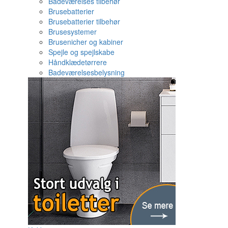
Badeværelses tilbehør
Brusebatterier
Brusebatterier tilbehør
Brusesystemer
Brusenicher og kabiner
Spejle og spejlskabe
Håndklædetørrere
Badeværelsesbelysning