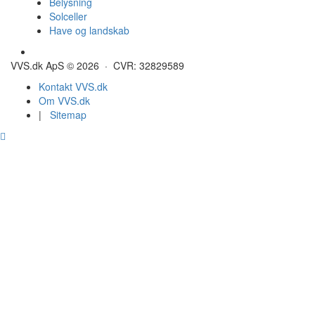
Belysning
Solceller
Have og landskab
Gulvvarme - Megatherm
VVS.dk ApS © 2026 · CVR: 32829589
Kontakt VVS.dk
Om VVS.dk
|
Sitemap