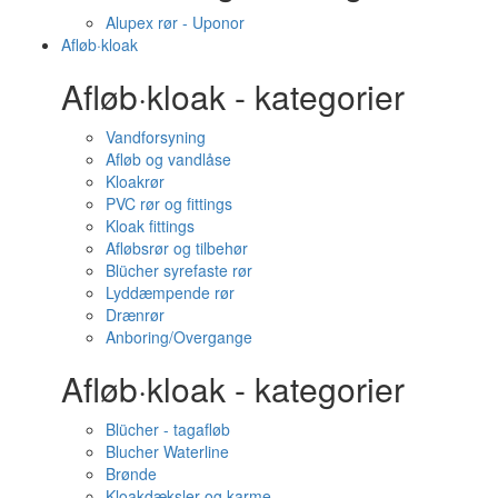
Alupex rør - Uponor
Afløb·kloak
Afløb·kloak - kategorier
Vandforsyning
Afløb og vandlåse
Kloakrør
PVC rør og fittings
Kloak fittings
Afløbsrør og tilbehør
Blücher syrefaste rør
Lyddæmpende rør
Drænrør
Anboring/Overgange
Afløb·kloak - kategorier
Blücher - tagafløb
Blucher Waterline
Brønde
Kloakdæksler og karme