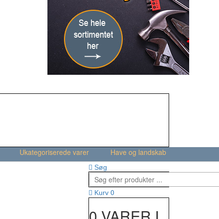
Ukategoriserede varer
Have og landskab
Søg
0
Kurv
0 VARER I