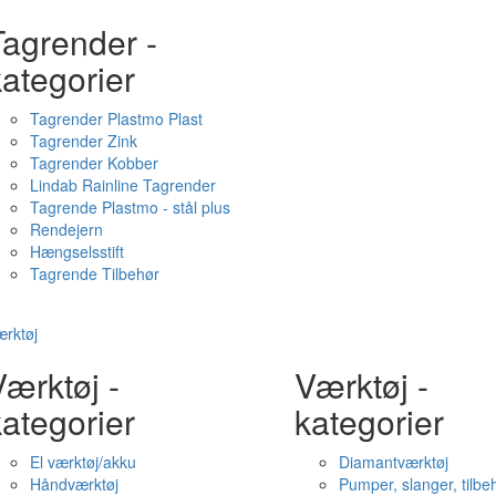
Tagrender -
ategorier
Tagrender Plastmo Plast
Tagrender Zink
Tagrender Kobber
Lindab Rainline Tagrender
Tagrende Plastmo - stål plus
Rendejern
Hængselsstift
Tagrende Tilbehør
rktøj
ærktøj -
Værktøj -
ategorier
kategorier
El værktøj/akku
Diamantværktøj
Håndværktøj
Pumper, slanger, tilbe