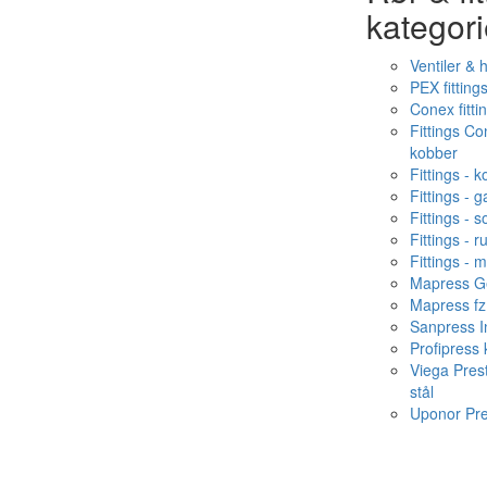
kategori
Ventiler & 
PEX fitting
Conex fitti
Fittings C
kobber
Fittings - 
Fittings - g
Fittings - s
Fittings - ru
Fittings - 
Mapress Ge
Mapress fz
Sanpress In
Profipress
Viega Pres
stål
Uponor Pr