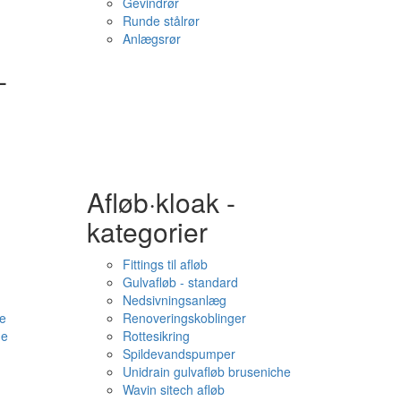
Gevindrør
Runde stålrør
Anlægsrør
-
Afløb·kloak -
kategorier
Fittings til afløb
Gulvafløb - standard
Nedsivningsanlæg
e
Renoveringskoblinger
me
Rottesikring
Spildevandspumper
Unidrain gulvafløb bruseniche
Wavin sitech afløb