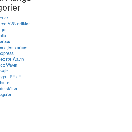
gorier
etter
rse VVS-artikler
nger
ofix
press
pex fjernvarme
bopress
pex rør Wavin
pex Wavin
bøjle
ings - PE / EL
indrør
de stålrør
ægsrør