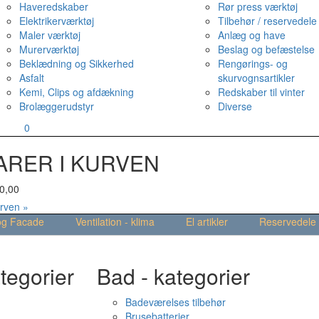
Haveredskaber
Rør press værktøj
Elektrikerværktøj
Tilbehør / reservedele
Maler værktøj
Anlæg og have
Murerværktøj
Beslag og befæstelse
Beklædning og Sikkerhed
Rengørings- og
Asfalt
skurvognsartikler
Kemi, Clips og afdækning
Redskaber til vinter
Brolæggerudstyr
Diverse
v
0
ARER I KURVEN
0,00
urven »
og Facade
Ventilation - klima
El artikler
Reservedele
tegorier
Bad - kategorier
Badeværelses tilbehør
Brusebatterier