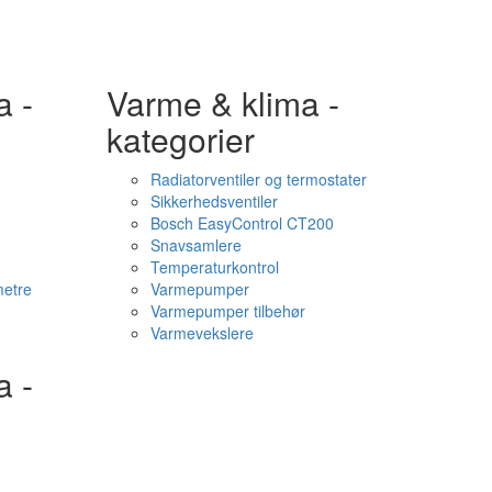
a -
Varme & klima -
kategorier
Radiatorventiler og termostater
Sikkerhedsventiler
Bosch EasyControl CT200
Snavsamlere
Temperaturkontrol
etre
Varmepumper
Varmepumper tilbehør
Varmevekslere
a -