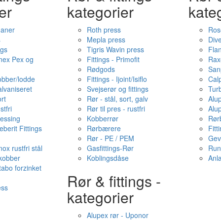
er
kategorier
kate
haner
Roth press
Ros
s
Mepla press
Dive
ngs
Tigris Wavin press
Fla
onex Pex og
Fittings - Primofit
Rax
Rødgods
San
kobber/lodde
Fittings - Ijoint/Isiflo
Cal
alvaniseret
Svejserør og fittings
Tur
ort
Rør - stål, sort, galv
Alu
stfri
Rør til pres - rustfri
Alu
messing
Kobberrør
Rør
berit Fittings
Rørbærere
Fitt
Rør - PE / PEM
Gev
ox rustfri stål
Gasfittings-Rør
Run
 kobber
Koblingsdåse
Anl
tabo forzinket
Rør & fittings -
ess
kategorier
Alupex rør - Uponor