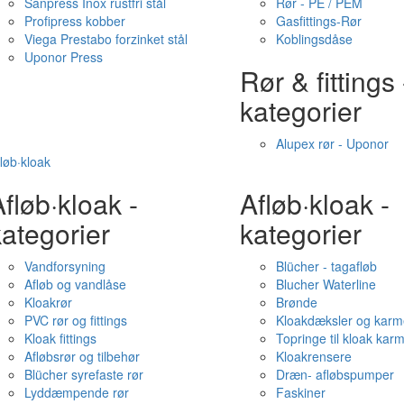
Sanpress Inox rustfri stål
Rør - PE / PEM
Profipress kobber
Gasfittings-Rør
Viega Prestabo forzinket stål
Koblingsdåse
Uponor Press
Rør & fittings 
kategorier
Alupex rør - Uponor
løb·kloak
fløb·kloak -
Afløb·kloak -
ategorier
kategorier
Vandforsyning
Blücher - tagafløb
Afløb og vandlåse
Blucher Waterline
Kloakrør
Brønde
PVC rør og fittings
Kloakdæksler og karm
Kloak fittings
Topringe til kloak kar
Afløbsrør og tilbehør
Kloakrensere
Blücher syrefaste rør
Dræn- afløbspumper
Lyddæmpende rør
Faskiner