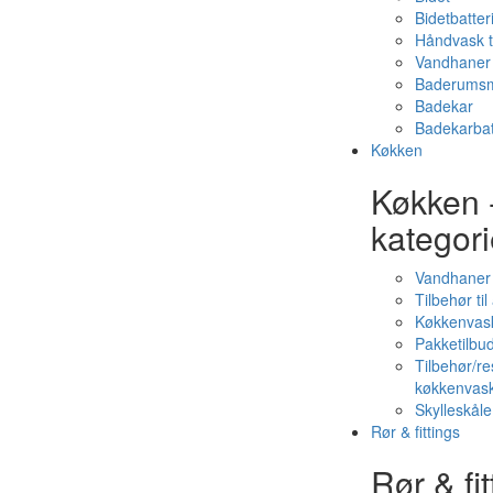
Bidetbatter
Håndvask t
Vandhaner 
Baderumsm
Badekar
Badekarbat
Køkken
Køkken 
kategori
Vandhaner
Tilbehør ti
Køkkenvas
Pakketilbud
Tilbehør/re
køkkenvas
Skylleskåle
Rør & fittings
Rør & fit