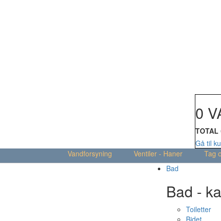
Din kur
0 V
TOTAL
Gå til k
Vandforsyning
Ventiler - Haner
Tag 
Bad
Bad - ka
Toiletter
Bidet