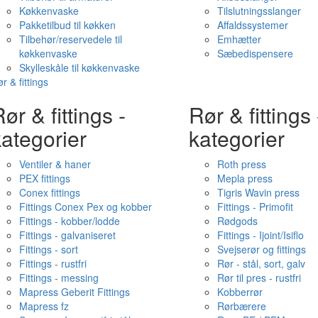
Køkkenvaske
Tilslutningsslanger
Pakketilbud til køkken
Affaldssystemer
Tilbehør/reservedele til
Emhætter
køkkenvaske
Sæbedispensere
Skylleskåle til køkkenvaske
r & fittings
ør & fittings -
Rør & fittings 
ategorier
kategorier
Ventiler & haner
Roth press
PEX fittings
Mepla press
Conex fittings
Tigris Wavin press
Fittings Conex Pex og kobber
Fittings - Primofit
Fittings - kobber/lodde
Rødgods
Fittings - galvaniseret
Fittings - Ijoint/Isiflo
Fittings - sort
Svejserør og fittings
Fittings - rustfri
Rør - stål, sort, galv
Fittings - messing
Rør til pres - rustfri
Mapress Geberit Fittings
Kobberrør
Mapress fz
Rørbærere