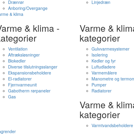
Drænrør
Linjedræn
Anboring/Overgange
arme & klima
Varme & klima -
Varme & klim
ategorier
kategorier
Ventilation
Gulvvarmesystemer
Aftræksløsninger
Isolering
Biokedler
Kedler og fyr
Diverse tilslutningsslanger
Luftudladere
Ekspansionsbeholdere
Varmemålere
El-radiatorer
Manometre og termom
Fjernvarmeunit
Pumper
Gabotherm rørpaneler
Radiatorer
Gas
Varme & klim
kategorier
Varmtvandsbeholdere
agrender