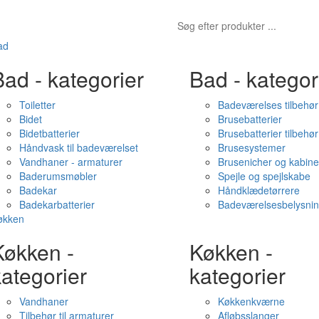
ad
ad - kategorier
Bad - kategor
Toiletter
Badeværelses tilbehør
Bidet
Brusebatterier
Bidetbatterier
Brusebatterier tilbehør
Håndvask til badeværelset
Brusesystemer
Vandhaner - armaturer
Brusenicher og kabine
Baderumsmøbler
Spejle og spejlskabe
Badekar
Håndklædetørrere
Badekarbatterier
Badeværelsesbelysni
økken
Køkken -
Køkken -
ategorier
kategorier
Vandhaner
Køkkenkværne
Tilbehør til armaturer
Afløbsslanger