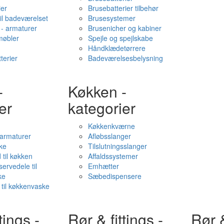
ier
Brusebatterier tilbehør
il badeværelset
Brusesystemer
- armaturer
Brusenicher og kabiner
øbler
Spejle og spejlskabe
Håndklædetørrere
terier
Badeværelsesbelysning
-
Køkken -
er
kategorier
Køkkenkværne
l armaturer
Afløbsslanger
ke
Tilslutningsslanger
 til køkken
Affaldssystemer
servedele til
Emhætter
ke
Sæbedispensere
 til køkkenvaske
tings -
Rør & fittings -
Rør &