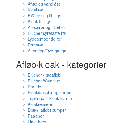
Afløb og vandlåse
Kloakrør
PVC rør og fittings
Kloak fittings
Afløbsrør og tilbehør
Blücher syrefaste rør
Lyddæmpende rør
Drænrør
Anboring/Overgange
Afløb·kloak - kategorier
Blücher - tagafløb
Blucher Waterline
Brønde
Kloakdæksler og karme
Topringe til kloak karme
Kloakrensere
Dræn- afløbspumper
Faskiner
Linjedræn