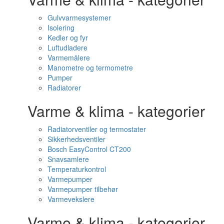
Gulvvarmesystemer
Isolering
Kedler og fyr
Luftudladere
Varmemålere
Manometre og termometre
Pumper
Radiatorer
Varme & klima - kategorier
Radiatorventiler og termostater
Sikkerhedsventiler
Bosch EasyControl CT200
Snavsamlere
Temperaturkontrol
Varmepumper
Varmepumper tilbehør
Varmevekslere
Varme & klima - kategorier