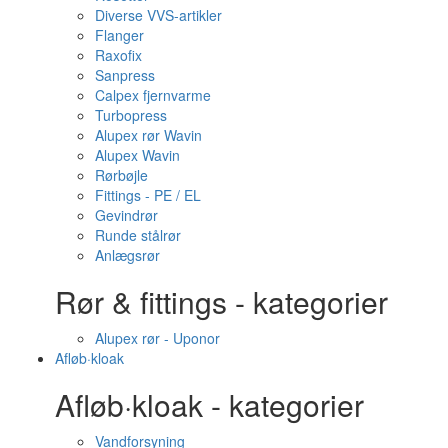
Diverse VVS-artikler
Flanger
Raxofix
Sanpress
Calpex fjernvarme
Turbopress
Alupex rør Wavin
Alupex Wavin
Rørbøjle
Fittings - PE / EL
Gevindrør
Runde stålrør
Anlægsrør
Rør & fittings - kategorier
Alupex rør - Uponor
Afløb·kloak
Afløb·kloak - kategorier
Vandforsyning