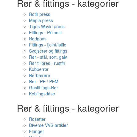
Rør & fittings - kategorier
Roth press
Mepla press
Tigris Wavin press
Fittings - Primofit
Rødgods
Fittings - Ijoint/Isiflo
Svejserør og fittings
Rør - stål, sort, galv
Rør til pres - rustfri
Kobberrør
Rørbærere
Rør - PE / PEM
Gasfittings-Rør
Koblingsdåse
Rør & fittings - kategorier
Rosetter
Diverse VVS-artikler
Flanger