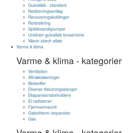
Gulvafløb - standard
Nedsivningsanlæg
Renoveringskoblinger
Rottesikring
Spildevandspumper
Unidrain gulvafløb bruseniche
Wavin sitech afløb
Varme & klima
Varme & klima - kategorier
Ventilation
Aftræksløsninger
Biokedler
Diverse tilslutningsslanger
Ekspansionsbeholdere
El-radiatorer
Fjernvarmeunit
Gabotherm rørpaneler
Gas
Varme & klima - kategorier