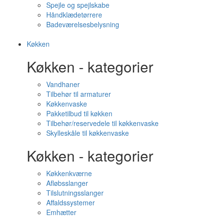
Spejle og spejlskabe
Håndklædetørrere
Badeværelsesbelysning
Køkken
Køkken - kategorier
Vandhaner
Tilbehør til armaturer
Køkkenvaske
Pakketilbud til køkken
Tilbehør/reservedele til køkkenvaske
Skylleskåle til køkkenvaske
Køkken - kategorier
Køkkenkværne
Afløbsslanger
Tilslutningsslanger
Affaldssystemer
Emhætter