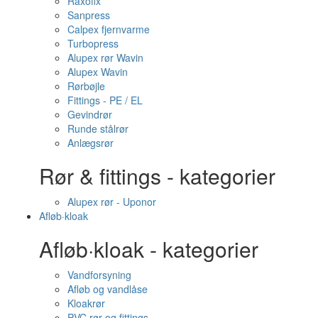
Raxofix
Sanpress
Calpex fjernvarme
Turbopress
Alupex rør Wavin
Alupex Wavin
Rørbøjle
Fittings - PE / EL
Gevindrør
Runde stålrør
Anlægsrør
Rør & fittings - kategorier
Alupex rør - Uponor
Afløb·kloak
Afløb·kloak - kategorier
Vandforsyning
Afløb og vandlåse
Kloakrør
PVC rør og fittings