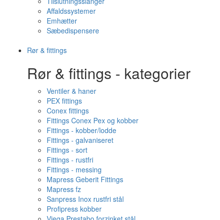
Tilslutningsslanger
Affaldssystemer
Emhætter
Sæbedispensere
Rør & fittings
Rør & fittings - kategorier
Ventiler & haner
PEX fittings
Conex fittings
Fittings Conex Pex og kobber
Fittings - kobber/lodde
Fittings - galvaniseret
Fittings - sort
Fittings - rustfri
Fittings - messing
Mapress Geberit Fittings
Mapress fz
Sanpress Inox rustfri stål
Profipress kobber
Viega Prestabo forzinket stål