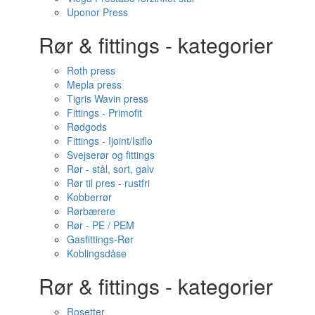
Uponor Press
Rør & fittings - kategorier
Roth press
Mepla press
Tigris Wavin press
Fittings - Primofit
Rødgods
Fittings - Ijoint/Isiflo
Svejserør og fittings
Rør - stål, sort, galv
Rør til pres - rustfri
Kobberrør
Rørbærere
Rør - PE / PEM
Gasfittings-Rør
Koblingsdåse
Rør & fittings - kategorier
Rosetter