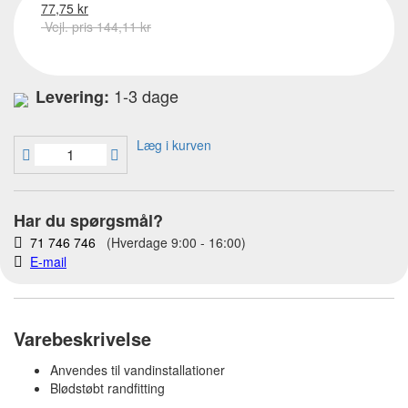
77,75 kr
Vejl. pris 144,11 kr
1-3 dage
Levering:
Læg i kurven
Har du spørgsmål?
71 746 746
(Hverdage 9:00 - 16:00)
E-mail
Varebeskrivelse
Anvendes til vandinstallationer
Blødstøbt randfitting