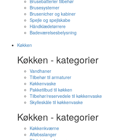
Brusebatterier tilbehør
Brusesystemer
Brusenicher og kabiner
Spejle og spejlskabe
Håndklædetørrere
Badeværelsesbelysning
Køkken
Køkken - kategorier
Vandhaner
Tilbehør til armaturer
Køkkenvaske
Pakketilbud til køkken
Tilbehør/reservedele til køkkenvaske
Skylleskåle til køkkenvaske
Køkken - kategorier
Køkkenkværne
Afløbsslanger