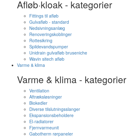
Afløb·kloak - kategorier
Fittings til afløb
Gulvafløb - standard
Nedsivningsanlæg
Renoveringskoblinger
Rottesikring
Spildevandspumper
Unidrain gulvafløb bruseniche
Wavin sitech afløb
Varme & klima
Varme & klima - kategorier
Ventilation
Aftræksløsninger
Biokedler
Diverse tilslutningsslanger
Ekspansionsbeholdere
El-radiatorer
Fjernvarmeunit
Gabotherm rørpaneler