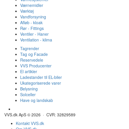
Værnemidler
Værktøj
Vandforsyning
Afløb - kloak
Rør - Fittings
Ventiler - Haner
Ventilation - klima
Tagrender
Tag og Facade
Reservedele
VVS Producenter
El artikler
Ladestander til EL-biler
Ukategoriserede varer
Belysning
Solceller
Have og landskab
Gulvvarme - Megatherm
VVS.dk ApS © 2026 · CVR: 32829589
Kontakt VVS.dk