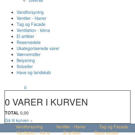
Diverse
Vandforsyning
Ventiler - Haner
Tag og Facade
Ventilation - klima
El artikler
Reservedele
Ukategoriserede varer
Værnemidler
Belysning
Solceller
Have og landskab
MENU
Din kurv
0
0 VARER I KURVEN
TOTAL
0,00
Gå til kurven »
Vandforsyning
Ventiler - Haner
Tag og Facade
Ventilation - klima
El artikler
Reservedele