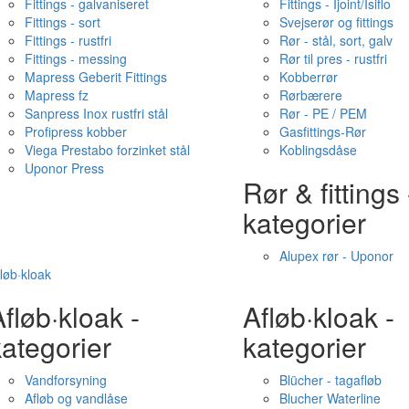
Fittings - galvaniseret
Fittings - Ijoint/Isiflo
Fittings - sort
Svejserør og fittings
Fittings - rustfri
Rør - stål, sort, galv
Fittings - messing
Rør til pres - rustfri
Mapress Geberit Fittings
Kobberrør
Mapress fz
Rørbærere
Sanpress Inox rustfri stål
Rør - PE / PEM
Profipress kobber
Gasfittings-Rør
Viega Prestabo forzinket stål
Koblingsdåse
Uponor Press
Rør & fittings 
kategorier
Alupex rør - Uponor
løb·kloak
fløb·kloak -
Afløb·kloak -
ategorier
kategorier
Vandforsyning
Blücher - tagafløb
Afløb og vandlåse
Blucher Waterline