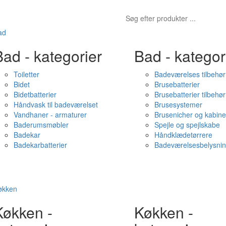
ad
ad - kategorier
Bad - kategor
Toiletter
Badeværelses tilbehør
Bidet
Brusebatterier
Bidetbatterier
Brusebatterier tilbehør
Håndvask til badeværelset
Brusesystemer
Vandhaner - armaturer
Brusenicher og kabine
Baderumsmøbler
Spejle og spejlskabe
Badekar
Håndklædetørrere
Badekarbatterier
Badeværelsesbelysni
økken
Køkken -
Køkken -