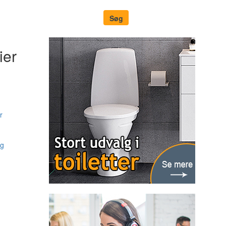
ier
r
ng