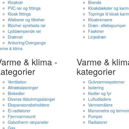
Kloakrør
Brønde
PVC rør og fittings
Kloakdæksler og karm
Kloak fittings
Topringe til kloak kar
Afløbsrør og tilbehør
Kloakrensere
Blücher syrefaste rør
Dræn- afløbspumper
Lyddæmpende rør
Faskiner
Drænrør
Linjedræn
Anboring/Overgange
arme & klima
Varme & klima -
Varme & klim
ategorier
kategorier
Ventilation
Gulvvarmesystemer
Aftræksløsninger
Isolering
Biokedler
Kedler og fyr
Diverse tilslutningsslanger
Luftudladere
Ekspansionsbeholdere
Varmemålere
El-radiatorer
Manometre og termom
Fjernvarmeunit
Pumper
Gabotherm rørpaneler
Radiatorer
Gas