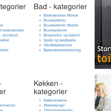
tegorier
Bad - kategorier
Badeværelses tilbehør
Brusebatterier
ier
Brusebatterier tilbehør
il badeværelset
Brusesystemer
- armaturer
Brusenicher og kabiner
øbler
Spejle og spejlskabe
Håndklædetørrere
terier
Badeværelsesbelysning
-
Køkken -
er
kategorier
Køkkenkværne
l armaturer
Afløbsslanger
ke
Tilslutningsslanger