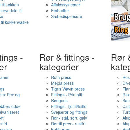
 til køkken
Affaldssystemer
servedele til
Emhætter
ke
Sæbedispensere
 til køkkenvaske
tings -
Rør & fittings -
Rør &
er
kategorier
kate
haner
Roth press
Ros
s
Mepla press
Dive
ngs
Tigris Wavin press
Fla
onex Pex og
Fittings - Primofit
Rax
Rødgods
San
kobber/lodde
Fittings - Ijoint/Isiflo
Cal
alvaniseret
Svejserør og fittings
Tur
ort
Rør - stål, sort, galv
Alu
stfri
Rør til pres - rustfri
Alu
messing
Kobberrør
Rør