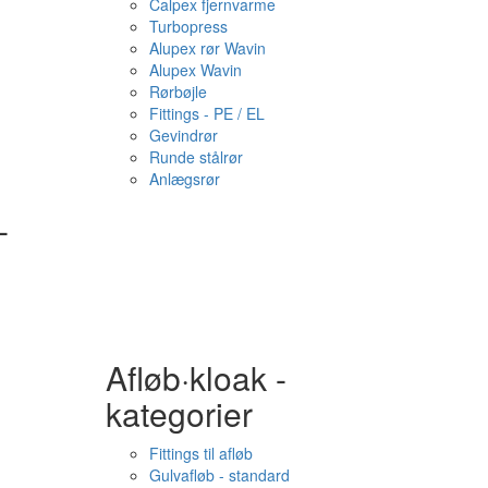
Calpex fjernvarme
Turbopress
Alupex rør Wavin
Alupex Wavin
Rørbøjle
Fittings - PE / EL
Gevindrør
Runde stålrør
Anlægsrør
-
Afløb·kloak -
kategorier
Fittings til afløb
Gulvafløb - standard