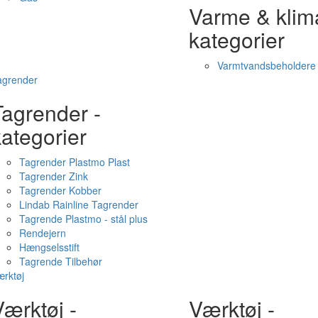
Varme & klim
kategorier
Varmtvandsbeholdere
agrender
Tagrender -
ategorier
Tagrender Plastmo Plast
Tagrender Zink
Tagrender Kobber
Lindab Rainline Tagrender
Tagrende Plastmo - stål plus
Rendejern
Hængselsstift
Tagrende Tilbehør
rktøj
ærktøj -
Værktøj -