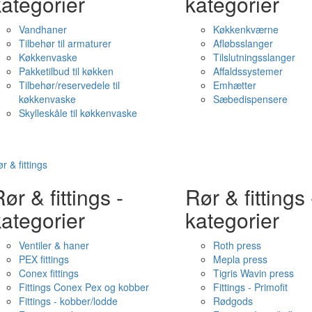
ategorier
kategorier
Vandhaner
Køkkenkværne
Tilbehør til armaturer
Afløbsslanger
Køkkenvaske
Tilslutningsslanger
Pakketilbud til køkken
Affaldssystemer
Tilbehør/reservedele til
Emhætter
køkkenvaske
Sæbedispensere
Skylleskåle til køkkenvaske
r & fittings
ør & fittings -
Rør & fittings 
ategorier
kategorier
Ventiler & haner
Roth press
PEX fittings
Mepla press
Conex fittings
Tigris Wavin press
Fittings Conex Pex og kobber
Fittings - Primofit
Fittings - kobber/lodde
Rødgods