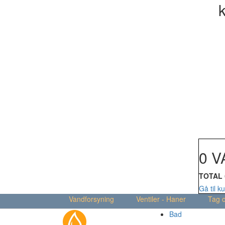
k
Din kur
0 V
TOTAL
Gå til k
Vandforsyning
Ventiler - Haner
Tag 
Bad