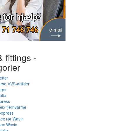
 fittings -
gorier
etter
rse VVS-artikler
nger
ofix
press
pex fjernvarme
bopress
pex rør Wavin
pex Wavin
bøjle