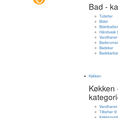
Bad - ka
Toiletter
Bidet
Bidetbatter
Håndvask t
Vandhaner 
Baderumsm
Badekar
Badekarbat
Køkken
Køkken 
kategori
Vandhaner
Tilbehør ti
Køkkenvas