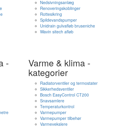
Nedsivningsanlæg
e
Renoveringskoblinger
me
Rottesikring
Spildevandspumper
Unidrain gulvafløb bruseniche
Wavin sitech afløb
a -
Varme & klima -
kategorier
Radiatorventiler og termostater
Sikkerhedsventiler
Bosch EasyControl CT200
Snavsamlere
Temperaturkontrol
etre
Varmepumper
Varmepumper tilbehør
Varmevekslere