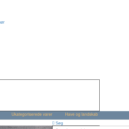
hør
Ukategoriserede varer
Have og landskab
Søg