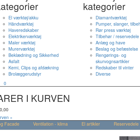
ategorier
kategorier
El værktøj/akku
Diamantværktøj
Håndværktøj
Pumper, slanger, tilbe
Haveredskaber
Rør press værktøj
Elektrikerværktøj
Tilbehør / reservedele
Maler værktøj
Anlæg og have
Murerværktøj
Beslag og befæstelse
Beklædning og Sikkerhed
Rengørings- og
Asfalt
skurvognsartikler
Kemi, Clips og afdækning
Redskaber til vinter
Brolæggerudstyr
Diverse
v
0
ARER I KURVEN
0,00
urven »
og Facade
Ventilation - klima
El artikler
Reservedele