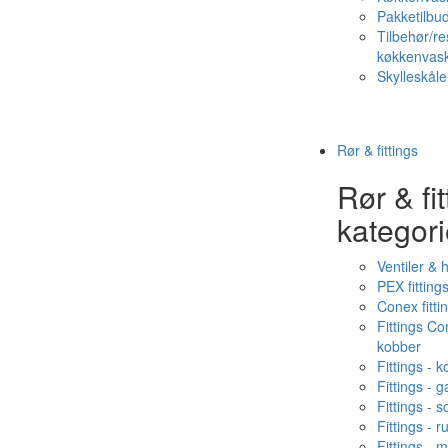
Pakketilbud
Tilbehør/re
køkkenvas
Skylleskåle
Rør & fittings
Rør & fit
kategori
Ventiler & 
PEX fitting
Conex fitti
Fittings C
kobber
Fittings - 
Fittings - g
Fittings - s
Fittings - ru
Fittings - 