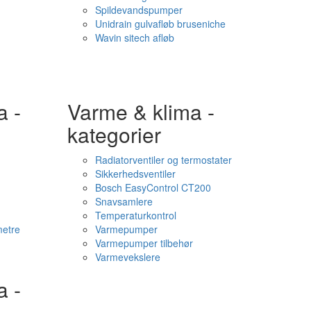
Spildevandspumper
Unidrain gulvafløb bruseniche
Wavin sitech afløb
a -
Varme & klima -
kategorier
Radiatorventiler og termostater
Sikkerhedsventiler
Bosch EasyControl CT200
Snavsamlere
Temperaturkontrol
etre
Varmepumper
Varmepumper tilbehør
Varmevekslere
a -