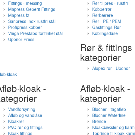
Fittings - messing
Rør til pres - rustfri
Mapress Geberit Fittings
Kobberrør
Mapress fz
Rørbærere
Sanpress Inox rustfri stål
Rør - PE / PEM
Profipress kobber
Gasfittings-Rør
Viega Prestabo forzinket stål
Koblingsdåse
Uponor Press
Rør & fittings 
kategorier
Alupex rør - Uponor
løb·kloak
fløb·kloak -
Afløb·kloak -
ategorier
kategorier
Vandforsyning
Blücher - tagafløb
Afløb og vandlåse
Blucher Waterline
Kloakrør
Brønde
PVC rør og fittings
Kloakdæksler og karm
Kloak fittings
Topringe til kloak kar