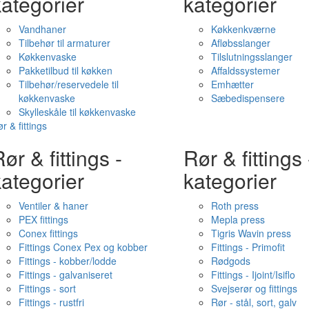
ategorier
kategorier
Vandhaner
Køkkenkværne
Tilbehør til armaturer
Afløbsslanger
Køkkenvaske
Tilslutningsslanger
Pakketilbud til køkken
Affaldssystemer
Tilbehør/reservedele til
Emhætter
køkkenvaske
Sæbedispensere
Skylleskåle til køkkenvaske
r & fittings
ør & fittings -
Rør & fittings 
ategorier
kategorier
Ventiler & haner
Roth press
PEX fittings
Mepla press
Conex fittings
Tigris Wavin press
Fittings Conex Pex og kobber
Fittings - Primofit
Fittings - kobber/lodde
Rødgods
Fittings - galvaniseret
Fittings - Ijoint/Isiflo
Fittings - sort
Svejserør og fittings
Fittings - rustfri
Rør - stål, sort, galv