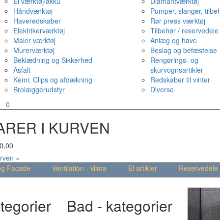
El værktøj/akku
Diamantværktøj
Håndværktøj
Pumper, slanger, tilbe
Haveredskaber
Rør press værktøj
Elektrikerværktøj
Tilbehør / reservedele
Maler værktøj
Anlæg og have
Murerværktøj
Beslag og befæstelse
Beklædning og Sikkerhed
Rengørings- og
Asfalt
skurvognsartikler
Kemi, Clips og afdækning
Redskaber til vinter
Brolæggerudstyr
Diverse
v
0
ARER I KURVEN
0,00
urven »
og Facade
Ventilation - klima
El artikler
Reservedele
tegorier
Bad - kategorier