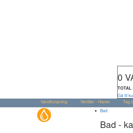
Din kur
0 V
TOTAL
Gå til k
Vandforsyning
Ventiler - Haner
Tag 
Bad
Bad - ka