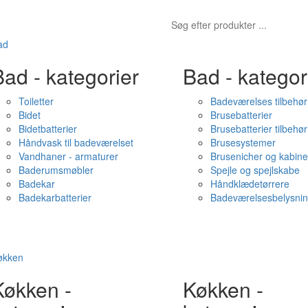
ad
ad - kategorier
Bad - kategor
Toiletter
Badeværelses tilbehør
Bidet
Brusebatterier
Bidetbatterier
Brusebatterier tilbehør
Håndvask til badeværelset
Brusesystemer
Vandhaner - armaturer
Brusenicher og kabine
Baderumsmøbler
Spejle og spejlskabe
Badekar
Håndklædetørrere
Badekarbatterier
Badeværelsesbelysni
økken
Køkken -
Køkken -