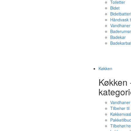
Toiletter
Bidet
Bidetbatter
Håndvask t
Vandhaner 
Baderumsm
Badekar
Badekarbat
Køkken
Køkken 
kategori
Vandhaner
Tilbehør ti
Køkkenvas
Pakketilbud
Tilbehør/re