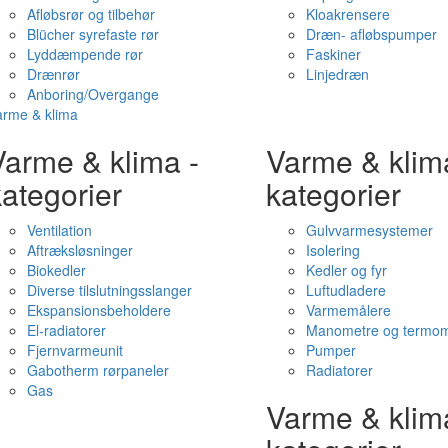
Afløbsrør og tilbehør
Kloakrensere
Blücher syrefaste rør
Dræn- afløbspumper
Lyddæmpende rør
Faskiner
Drænrør
Linjedræn
Anboring/Overgange
arme & klima
Varme & klima -
Varme & klim
ategorier
kategorier
Ventilation
Gulvvarmesystemer
Aftræksløsninger
Isolering
Biokedler
Kedler og fyr
Diverse tilslutningsslanger
Luftudladere
Ekspansionsbeholdere
Varmemålere
El-radiatorer
Manometre og termom
Fjernvarmeunit
Pumper
Gabotherm rørpaneler
Radiatorer
Gas
Varme & klim