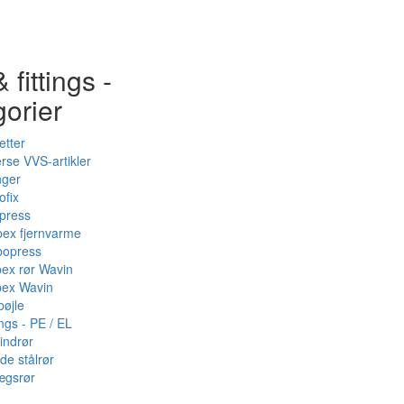
 fittings -
gorier
etter
rse VVS-artikler
nger
ofix
press
pex fjernvarme
bopress
pex rør Wavin
pex Wavin
bøjle
ings - PE / EL
indrør
de stålrør
ægsrør