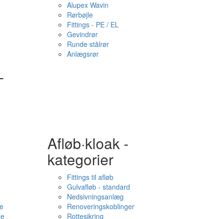
Alupex Wavin
Rørbøjle
Fittings - PE / EL
Gevindrør
Runde stålrør
Anlægsrør
-
Afløb·kloak -
kategorier
Fittings til afløb
Gulvafløb - standard
Nedsivningsanlæg
e
Renoveringskoblinger
me
Rottesikring