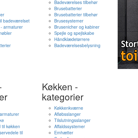
Badeværelses tilbehør
Brusebatterier
ier
Brusebatterier tilbehør
il badeværelset
Brusesystemer
- armaturer
Brusenicher og kabiner
øbler
Spejle og spejlskabe
Håndklædetørrere
terier
Badeværelsesbelysning
-
Køkken -
er
kategorier
Køkkenkværne
l armaturer
Afløbsslanger
ke
Tilslutningsslanger
 til køkken
Affaldssystemer
servedele til
Emhætter