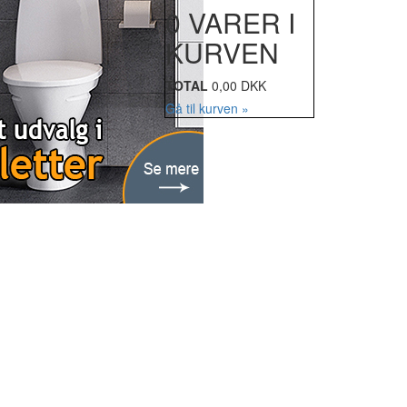
0 VARER I
KURVEN
TOTAL
0,00 DKK
Gå til kurven »