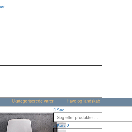
hør
Ukategoriserede varer
Have og landskab
Søg
0
Kurv