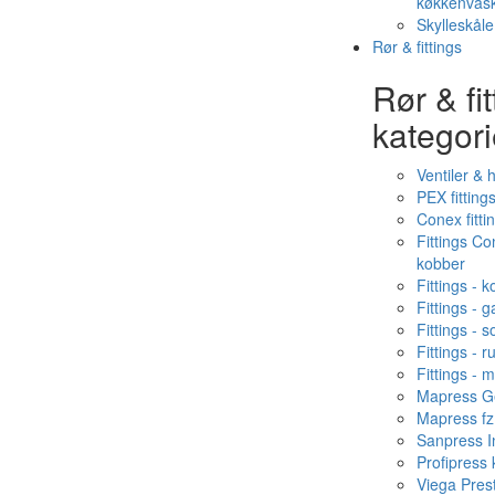
køkkenvas
Skylleskåle
Rør & fittings
Rør & fit
kategori
Ventiler & 
PEX fitting
Conex fitti
Fittings C
kobber
Fittings - 
Fittings - g
Fittings - s
Fittings - ru
Fittings - 
Mapress Ge
Mapress fz
Sanpress In
Profipress
Viega Pres