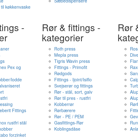
ke
Sæbedispensere
 til køkkenvaske
tings -
Rør & fittings -
Rør &
er
kategorier
kate
haner
Roth press
Ros
s
Mepla press
Dive
ngs
Tigris Wavin press
Fla
onex Pex og
Fittings - Primofit
Rax
Rødgods
San
kobber/lodde
Fittings - Ijoint/Isiflo
Cal
alvaniseret
Svejserør og fittings
Tur
ort
Rør - stål, sort, galv
Alu
stfri
Rør til pres - rustfri
Alu
messing
Kobberrør
Rør
berit Fittings
Rørbærere
Fitt
Rør - PE / PEM
Gev
ox rustfri stål
Gasfittings-Rør
Run
 kobber
Koblingsdåse
Anl
tabo forzinket