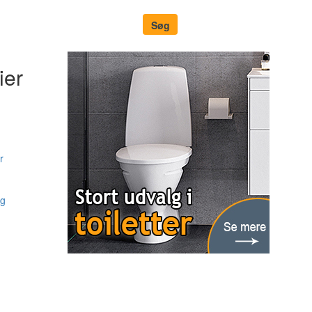
ier
r
ng