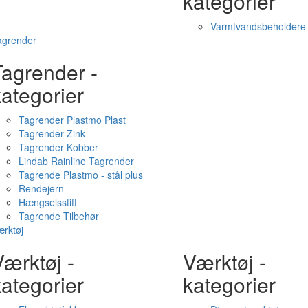
kategorier
Varmtvandsbeholdere
agrender
Tagrender -
ategorier
Tagrender Plastmo Plast
Tagrender Zink
Tagrender Kobber
Lindab Rainline Tagrender
Tagrende Plastmo - stål plus
Rendejern
Hængselsstift
Tagrende Tilbehør
rktøj
ærktøj -
Værktøj -
ategorier
kategorier