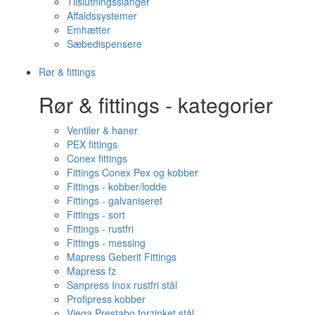
Tilslutningsslanger
Affaldssystemer
Emhætter
Sæbedispensere
Rør & fittings
Rør & fittings - kategorier
Ventiler & haner
PEX fittings
Conex fittings
Fittings Conex Pex og kobber
Fittings - kobber/lodde
Fittings - galvaniseret
Fittings - sort
Fittings - rustfri
Fittings - messing
Mapress Geberit Fittings
Mapress fz
Sanpress Inox rustfri stål
Profipress kobber
Viega Prestabo forzinket stål