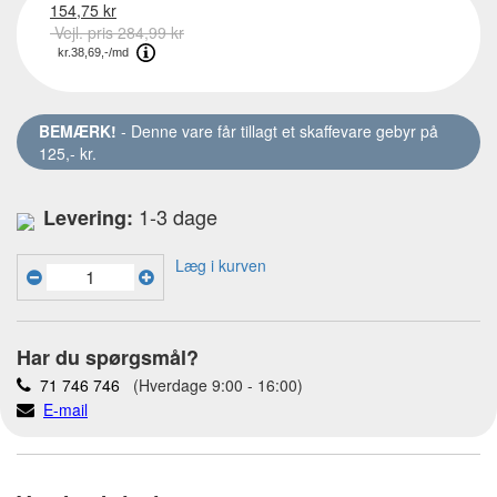
154,75 kr
Vejl. pris 284,99 kr
BEMÆRK!
- Denne vare får tillagt et skaffevare gebyr på
125,- kr.
1-3 dage
Levering:
Læg i kurven
Har du spørgsmål?
71 746 746
(Hverdage 9:00 - 16:00)
E-mail