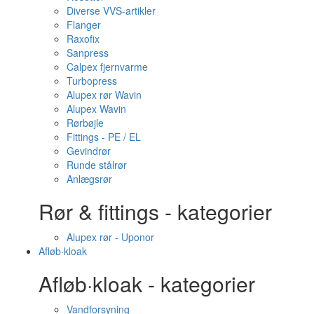
Diverse VVS-artikler
Flanger
Raxofix
Sanpress
Calpex fjernvarme
Turbopress
Alupex rør Wavin
Alupex Wavin
Rørbøjle
Fittings - PE / EL
Gevindrør
Runde stålrør
Anlægsrør
Rør & fittings - kategorier
Alupex rør - Uponor
Afløb·kloak
Afløb·kloak - kategorier
Vandforsyning