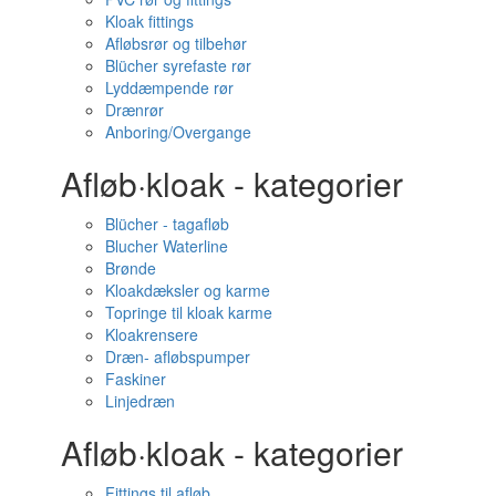
Kloak fittings
Afløbsrør og tilbehør
Blücher syrefaste rør
Lyddæmpende rør
Drænrør
Anboring/Overgange
Afløb·kloak - kategorier
Blücher - tagafløb
Blucher Waterline
Brønde
Kloakdæksler og karme
Topringe til kloak karme
Kloakrensere
Dræn- afløbspumper
Faskiner
Linjedræn
Afløb·kloak - kategorier
Fittings til afløb