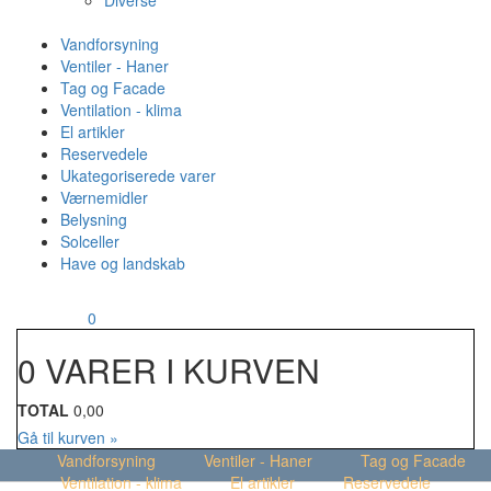
Diverse
Vandforsyning
Ventiler - Haner
Tag og Facade
Ventilation - klima
El artikler
Reservedele
Ukategoriserede varer
Værnemidler
Belysning
Solceller
Have og landskab
MENU
Din kurv
0
0 VARER I KURVEN
TOTAL
0,00
Gå til kurven »
Vandforsyning
Ventiler - Haner
Tag og Facade
Ventilation - klima
El artikler
Reservedele