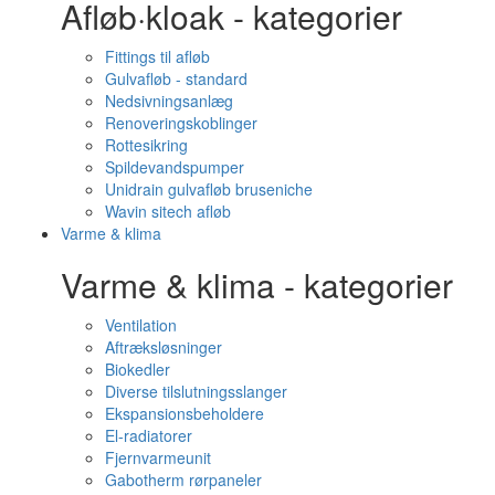
Afløb·kloak - kategorier
Fittings til afløb
Gulvafløb - standard
Nedsivningsanlæg
Renoveringskoblinger
Rottesikring
Spildevandspumper
Unidrain gulvafløb bruseniche
Wavin sitech afløb
Varme & klima
Varme & klima - kategorier
Ventilation
Aftræksløsninger
Biokedler
Diverse tilslutningsslanger
Ekspansionsbeholdere
El-radiatorer
Fjernvarmeunit
Gabotherm rørpaneler