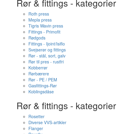
Rør & fittings - kategorier
Roth press
Mepla press
Tigris Wavin press
Fittings - Primofit
Rødgods
Fittings - Ijoint/Isiflo
Svejserør og fittings
Rør - stål, sort, galv
Rør til pres - rustfri
Kobberrør
Rørbærere
Rør - PE / PEM
Gasfittings-Rør
Koblingsdåse
Rør & fittings - kategorier
Rosetter
Diverse VVS-artikler
Flanger