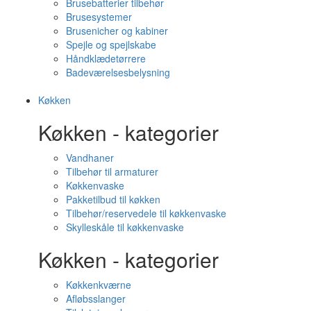
Brusebatterier tilbehør
Brusesystemer
Brusenicher og kabiner
Spejle og spejlskabe
Håndklædetørrere
Badeværelsesbelysning
Køkken
Køkken - kategorier
Vandhaner
Tilbehør til armaturer
Køkkenvaske
Pakketilbud til køkken
Tilbehør/reservedele til køkkenvaske
Skylleskåle til køkkenvaske
Køkken - kategorier
Køkkenkværne
Afløbsslanger