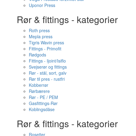
Uponor Press
Rør & fittings - kategorier
Roth press
Mepla press
Tigris Wavin press
Fittings - Primofit
Rødgods
Fittings - Ijoint/Isiflo
Svejserør og fittings
Rør - stål, sort, galv
Rør til pres - rustfri
Kobberrør
Rørbærere
Rør - PE / PEM
Gasfittings-Rør
Koblingsdåse
Rør & fittings - kategorier
Rosetter