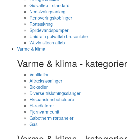
Gulvafløb - standard
Nedsivningsanlæg
Renoveringskoblinger
Rottesikring
Spildevandspumper
Unidrain gulvafløb bruseniche
Wavin sitech afløb
Varme & klima
Varme & klima - kategorier
Ventilation
Aftræksløsninger
Biokedler
Diverse tilslutningsslanger
Ekspansionsbeholdere
El-radiatorer
Fjernvarmeunit
Gabotherm rørpaneler
Gas
Varme & klima - kategorier