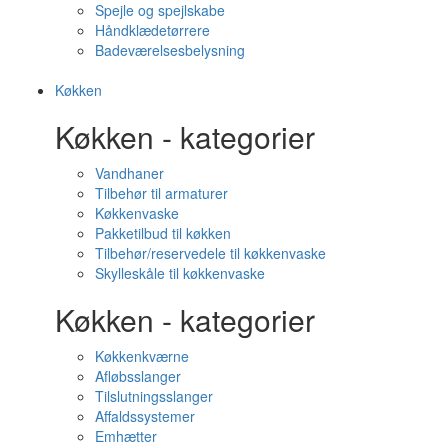
Spejle og spejlskabe
Håndklædetørrere
Badeværelsesbelysning
Køkken
Køkken - kategorier
Vandhaner
Tilbehør til armaturer
Køkkenvaske
Pakketilbud til køkken
Tilbehør/reservedele til køkkenvaske
Skylleskåle til køkkenvaske
Køkken - kategorier
Køkkenkværne
Afløbsslanger
Tilslutningsslanger
Affaldssystemer
Emhætter