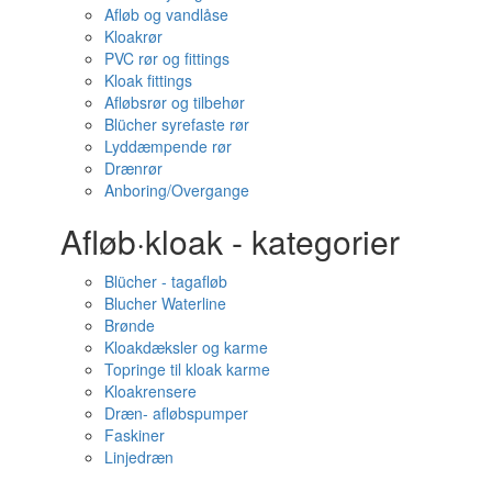
Afløb og vandlåse
Kloakrør
PVC rør og fittings
Kloak fittings
Afløbsrør og tilbehør
Blücher syrefaste rør
Lyddæmpende rør
Drænrør
Anboring/Overgange
Afløb·kloak - kategorier
Blücher - tagafløb
Blucher Waterline
Brønde
Kloakdæksler og karme
Topringe til kloak karme
Kloakrensere
Dræn- afløbspumper
Faskiner
Linjedræn