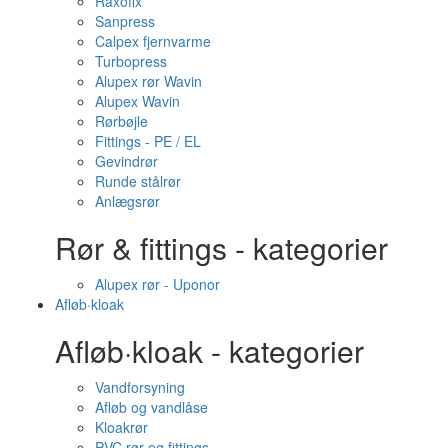
Raxofix
Sanpress
Calpex fjernvarme
Turbopress
Alupex rør Wavin
Alupex Wavin
Rørbøjle
Fittings - PE / EL
Gevindrør
Runde stålrør
Anlægsrør
Rør & fittings - kategorier
Alupex rør - Uponor
Afløb·kloak
Afløb·kloak - kategorier
Vandforsyning
Afløb og vandlåse
Kloakrør
PVC rør og fittings