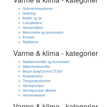
Gulvvarmesystemer
Isolering
Kedler og fyr
Luftudladere
Varmemålere
Manometre og termometre
Pumper
Radiatorer
Varme & klima - kategorier
Radiatorventiler og termostater
Sikkerhedsventiler
Bosch EasyControl CT200
Snavsamlere
Temperaturkontrol
Varmepumper
Varmepumper tilbehør
Varmevekslere
Varme & klima - kategorier