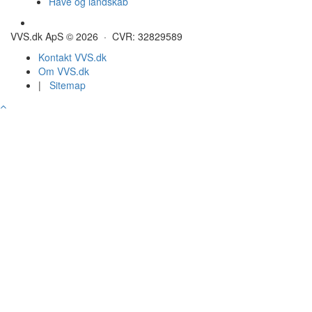
Have og landskab
Gulvvarme - Megatherm
VVS.dk ApS © 2026 · CVR: 32829589
Kontakt VVS.dk
Om VVS.dk
|
Sitemap