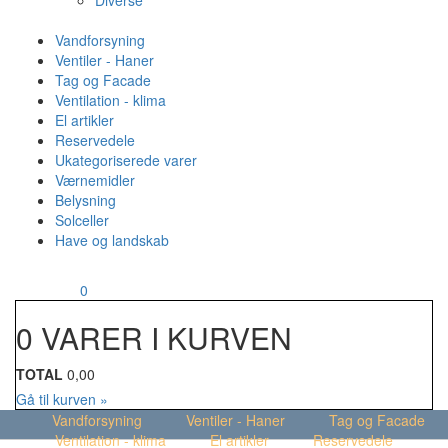
Diverse
Vandforsyning
Ventiler - Haner
Tag og Facade
Ventilation - klima
El artikler
Reservedele
Ukategoriserede varer
Værnemidler
Belysning
Solceller
Have og landskab
MENU
Din kurv
0
0 VARER I KURVEN
TOTAL
0,00
Gå til kurven »
Vandforsyning
Ventiler - Haner
Tag og Facade
Ventilation - klima
El artikler
Reservedele