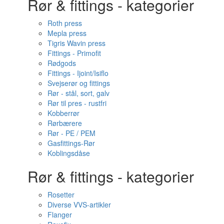
Rør & fittings - kategorier
Roth press
Mepla press
Tigris Wavin press
Fittings - Primofit
Rødgods
Fittings - Ijoint/Isiflo
Svejserør og fittings
Rør - stål, sort, galv
Rør til pres - rustfri
Kobberrør
Rørbærere
Rør - PE / PEM
Gasfittings-Rør
Koblingsdåse
Rør & fittings - kategorier
Rosetter
Diverse VVS-artikler
Flanger