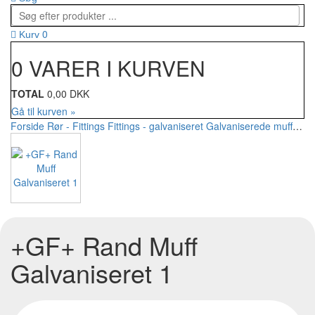
0
Kurv
0 VARER I KURVEN
TOTAL
0,00 DKK
Gå til kurven »
Forside
Rør - Fittings
Fittings - galvaniseret
Galvaniserede muffer
+G
+GF+ Rand Muff
Galvaniseret 1