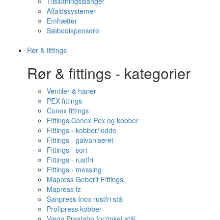
Tilslutningsslanger
Affaldssystemer
Emhætter
Sæbedispensere
Rør & fittings
Rør & fittings - kategorier
Ventiler & haner
PEX fittings
Conex fittings
Fittings Conex Pex og kobber
Fittings - kobber/lodde
Fittings - galvaniseret
Fittings - sort
Fittings - rustfri
Fittings - messing
Mapress Geberit Fittings
Mapress fz
Sanpress Inox rustfri stål
Profipress kobber
Viega Prestabo forzinket stål