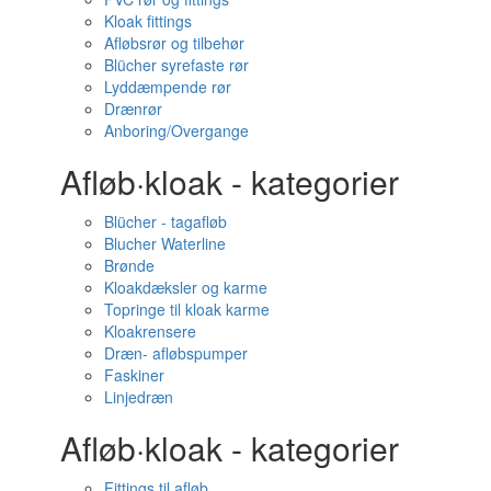
Kloak fittings
Afløbsrør og tilbehør
Blücher syrefaste rør
Lyddæmpende rør
Drænrør
Anboring/Overgange
Afløb·kloak - kategorier
Blücher - tagafløb
Blucher Waterline
Brønde
Kloakdæksler og karme
Topringe til kloak karme
Kloakrensere
Dræn- afløbspumper
Faskiner
Linjedræn
Afløb·kloak - kategorier
Fittings til afløb