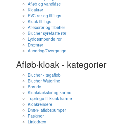
Afløb og vandlåse
Kloakrør
PVC rør og fittings
Kloak fittings
Afløbsrør og tilbehør
Blücher syrefaste rør
Lyddæmpende rør
Drænrør
Anboring/Overgange
Afløb·kloak - kategorier
Blücher - tagafløb
Blucher Waterline
Brønde
Kloakdæksler og karme
Topringe til kloak karme
Kloakrensere
Dræn- afløbspumper
Faskiner
Linjedræn