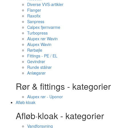
Diverse VVS-artikler
Flanger
Raxofix
Sanpress
Calpex fjernvarme
Turbopress
Alupex rør Wavin
Alupex Wavin
Rørbøjle
Fittings - PE / EL
Gevindrør
Runde stålrør
Anlægsrør
Rør & fittings - kategorier
Alupex rør - Uponor
Afløb·kloak
Afløb·kloak - kategorier
Vandforsyning