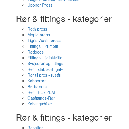
Uponor Press
Rør & fittings - kategorier
Roth press
Mepla press
Tigris Wavin press
Fittings - Primofit
Rødgods
Fittings - Ijoint/Isiflo
Svejserør og fittings
Rør - stål, sort, galv
Rør til pres - rustfri
Kobberrør
Rørbærere
Rør - PE / PEM
Gasfittings-Rør
Koblingsdåse
Rør & fittings - kategorier
Rosetter