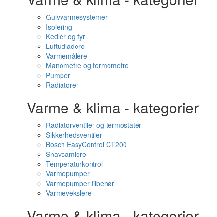
Gulvvarmesystemer
Isolering
Kedler og fyr
Luftudladere
Varmemålere
Manometre og termometre
Pumper
Radiatorer
Varme & klima - kategorier
Radiatorventiler og termostater
Sikkerhedsventiler
Bosch EasyControl CT200
Snavsamlere
Temperaturkontrol
Varmepumper
Varmepumper tilbehør
Varmevekslere
Varme & klima - kategorier