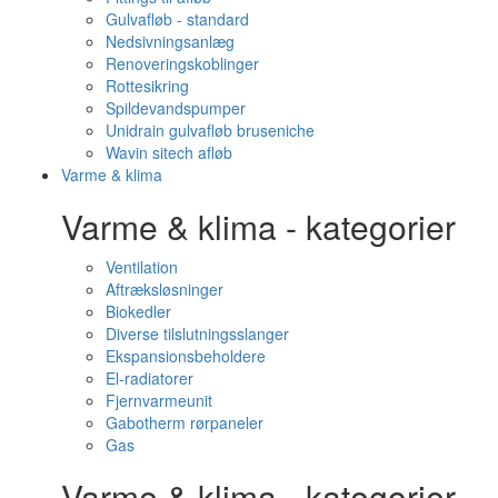
Gulvafløb - standard
Nedsivningsanlæg
Renoveringskoblinger
Rottesikring
Spildevandspumper
Unidrain gulvafløb bruseniche
Wavin sitech afløb
Varme & klima
Varme & klima - kategorier
Ventilation
Aftræksløsninger
Biokedler
Diverse tilslutningsslanger
Ekspansionsbeholdere
El-radiatorer
Fjernvarmeunit
Gabotherm rørpaneler
Gas
Varme & klima - kategorier