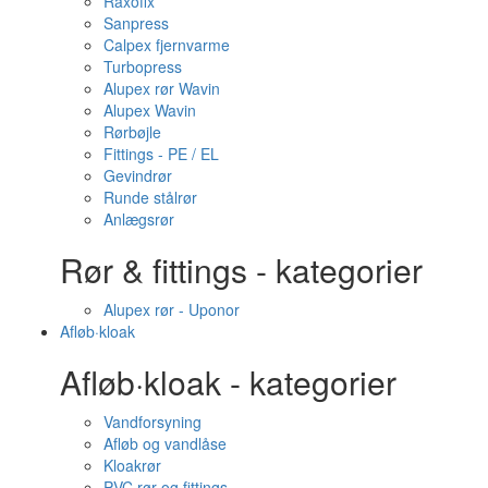
Raxofix
Sanpress
Calpex fjernvarme
Turbopress
Alupex rør Wavin
Alupex Wavin
Rørbøjle
Fittings - PE / EL
Gevindrør
Runde stålrør
Anlægsrør
Rør & fittings - kategorier
Alupex rør - Uponor
Afløb·kloak
Afløb·kloak - kategorier
Vandforsyning
Afløb og vandlåse
Kloakrør
PVC rør og fittings