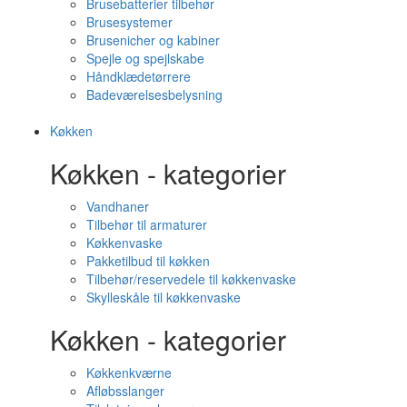
Brusebatterier tilbehør
Brusesystemer
Brusenicher og kabiner
Spejle og spejlskabe
Håndklædetørrere
Badeværelsesbelysning
Køkken
Køkken - kategorier
Vandhaner
Tilbehør til armaturer
Køkkenvaske
Pakketilbud til køkken
Tilbehør/reservedele til køkkenvaske
Skylleskåle til køkkenvaske
Køkken - kategorier
Køkkenkværne
Afløbsslanger