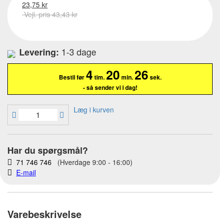
23,75 kr
Vejl. pris 43,43 kr
1-3 dage
Levering:
4
20
25
Bestil før
tim.
min.
sek.
- så sender vi i dag!
Læg i kurven
Har du spørgsmål?
71 746 746
(Hverdage 9:00 - 16:00)
E-mail
Varebeskrivelse