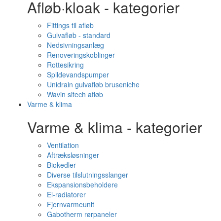
Afløb·kloak - kategorier
Fittings til afløb
Gulvafløb - standard
Nedsivningsanlæg
Renoveringskoblinger
Rottesikring
Spildevandspumper
Unidrain gulvafløb bruseniche
Wavin sitech afløb
Varme & klima
Varme & klima - kategorier
Ventilation
Aftræksløsninger
Biokedler
Diverse tilslutningsslanger
Ekspansionsbeholdere
El-radiatorer
Fjernvarmeunit
Gabotherm rørpaneler