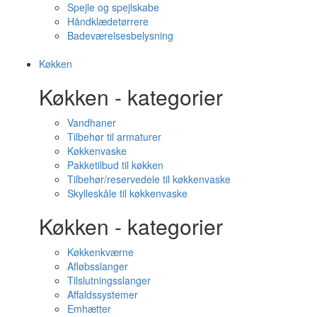
Spejle og spejlskabe
Håndklædetørrere
Badeværelsesbelysning
Køkken
Køkken - kategorier
Vandhaner
Tilbehør til armaturer
Køkkenvaske
Pakketilbud til køkken
Tilbehør/reservedele til køkkenvaske
Skylleskåle til køkkenvaske
Køkken - kategorier
Køkkenkværne
Afløbsslanger
Tilslutningsslanger
Affaldssystemer
Emhætter