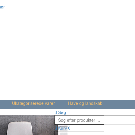
hør
Ukategoriserede varer
Have og landskab
Søg
0
Kurv