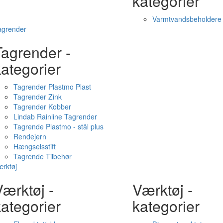
kategorier
Varmtvandsbeholdere
agrender
Tagrender -
ategorier
Tagrender Plastmo Plast
Tagrender Zink
Tagrender Kobber
Lindab Rainline Tagrender
Tagrende Plastmo - stål plus
Rendejern
Hængselsstift
Tagrende Tilbehør
rktøj
ærktøj -
Værktøj -
ategorier
kategorier