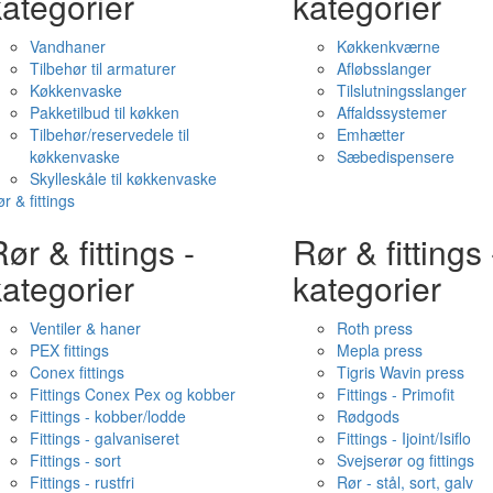
ategorier
kategorier
Vandhaner
Køkkenkværne
Tilbehør til armaturer
Afløbsslanger
Køkkenvaske
Tilslutningsslanger
Pakketilbud til køkken
Affaldssystemer
Tilbehør/reservedele til
Emhætter
køkkenvaske
Sæbedispensere
Skylleskåle til køkkenvaske
r & fittings
ør & fittings -
Rør & fittings 
ategorier
kategorier
Ventiler & haner
Roth press
PEX fittings
Mepla press
Conex fittings
Tigris Wavin press
Fittings Conex Pex og kobber
Fittings - Primofit
Fittings - kobber/lodde
Rødgods
Fittings - galvaniseret
Fittings - Ijoint/Isiflo
Fittings - sort
Svejserør og fittings
Fittings - rustfri
Rør - stål, sort, galv