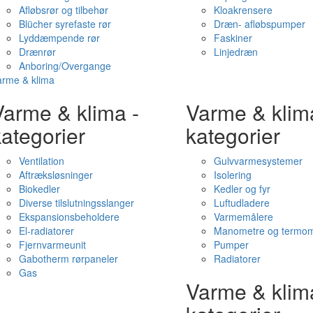
Afløbsrør og tilbehør
Kloakrensere
Blücher syrefaste rør
Dræn- afløbspumper
Lyddæmpende rør
Faskiner
Drænrør
Linjedræn
Anboring/Overgange
arme & klima
Varme & klima -
Varme & klim
ategorier
kategorier
Ventilation
Gulvvarmesystemer
Aftræksløsninger
Isolering
Biokedler
Kedler og fyr
Diverse tilslutningsslanger
Luftudladere
Ekspansionsbeholdere
Varmemålere
El-radiatorer
Manometre og termom
Fjernvarmeunit
Pumper
Gabotherm rørpaneler
Radiatorer
Gas
Varme & klim