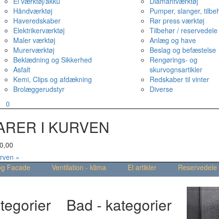
El værktøj/akku
Diamantværktøj
Håndværktøj
Pumper, slanger, tilbe
Haveredskaber
Rør press værktøj
Elektrikerværktøj
Tilbehør / reservedele
Maler værktøj
Anlæg og have
Murerværktøj
Beslag og befæstelse
Beklædning og Sikkerhed
Rengørings- og
Asfalt
skurvognsartikler
Kemi, Clips og afdækning
Redskaber til vinter
Brolæggerudstyr
Diverse
v
0
ARER I KURVEN
0,00
urven »
og Facade
Ventilation - klima
El artikler
Reservedele
tegorier
Bad - kategorier