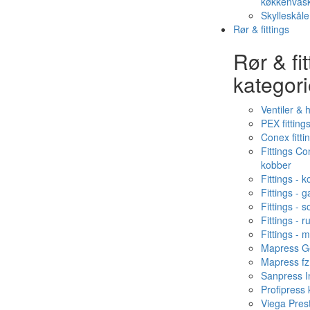
køkkenvas
Skylleskåle
Rør & fittings
Rør & fit
kategori
Ventiler & 
PEX fitting
Conex fitti
Fittings C
kobber
Fittings - 
Fittings - g
Fittings - s
Fittings - ru
Fittings - 
Mapress Ge
Mapress fz
Sanpress In
Profipress
Viega Pres