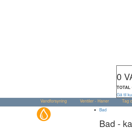
Din kur
0 V
TOTAL
Gå til k
Vandforsyning
Ventiler - Haner
Tag 
Bad
Bad - ka