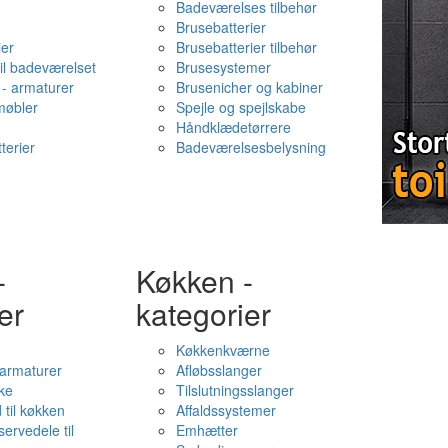
Badeværelses tilbehør
Brusebatterier
ier
Brusebatterier tilbehør
il badeværelset
Brusesystemer
- armaturer
Brusenicher og kabiner
øbler
Spejle og spejlskabe
Håndklædetørrere
terier
Badeværelsesbelysning
-
Køkken -
er
kategorier
Køkkenkværne
l armaturer
Afløbsslanger
ke
Tilslutningsslanger
 til køkken
Affaldssystemer
servedele til
Emhætter