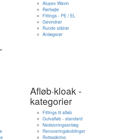
Alupex Wavin
Rørbøjle
Fittings - PE / EL
Gevindrør
Runde stålrør
Anlægsrør
-
Afløb·kloak -
kategorier
Fittings til afløb
Gulvafløb - standard
Nedsivningsanlæg
e
Renoveringskoblinger
me
Rottesikring