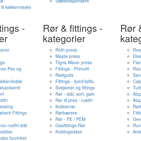
ke
Sæbedispensere
 til køkkenvaske
tings -
Rør & fittings -
Rør &
er
kategorier
kate
haner
Roth press
Ros
s
Mepla press
Dive
ngs
Tigris Wavin press
Fla
onex Pex og
Fittings - Primofit
Rax
Rødgods
San
kobber/lodde
Fittings - Ijoint/Isiflo
Cal
alvaniseret
Svejserør og fittings
Tur
ort
Rør - stål, sort, galv
Alu
stfri
Rør til pres - rustfri
Alu
messing
Kobberrør
Rør
berit Fittings
Rørbærere
Fitt
Rør - PE / PEM
Gev
ox rustfri stål
Gasfittings-Rør
Run
 kobber
Koblingsdåse
Anl
tabo forzinket