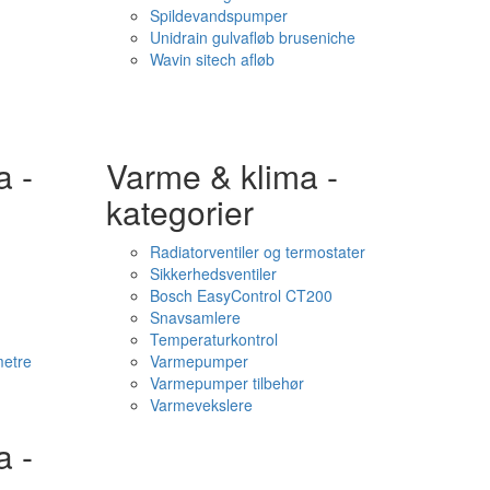
Spildevandspumper
Unidrain gulvafløb bruseniche
Wavin sitech afløb
a -
Varme & klima -
kategorier
Radiatorventiler og termostater
Sikkerhedsventiler
Bosch EasyControl CT200
Snavsamlere
Temperaturkontrol
etre
Varmepumper
Varmepumper tilbehør
Varmevekslere
a -