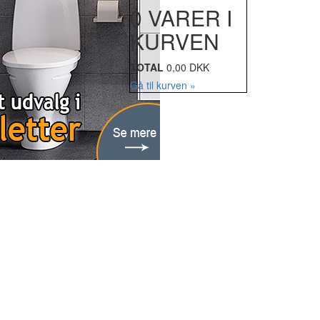
0 VARER I
KURVEN
TOTAL
0,00 DKK
Gå til kurven »