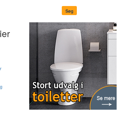
ier
r
ng