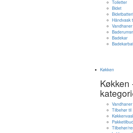
Toiletter
Bidet
Bidetbatter
Håndvask t
Vandhaner 
Baderumsm
Badekar
Badekarbat
Køkken
Køkken 
kategori
Vandhaner
Tilbehør ti
Køkkenvas
Pakketilbud
Tilbehør/re