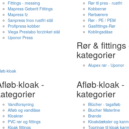
Fittings - messing
Rør til pres - rustfri
Mapress Geberit Fittings
Kobberrør
Mapress fz
Rørbærere
Sanpress Inox rustfri stål
Rør - PE / PEM
Profipress kobber
Gasfittings-Rør
Viega Prestabo forzinket stål
Koblingsdåse
Uponor Press
Rør & fittings 
kategorier
Alupex rør - Uponor
løb·kloak
fløb·kloak -
Afløb·kloak -
ategorier
kategorier
Vandforsyning
Blücher - tagafløb
Afløb og vandlåse
Blucher Waterline
Kloakrør
Brønde
PVC rør og fittings
Kloakdæksler og karm
Kloak fittings
Topringe til kloak kar