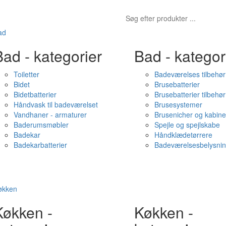
ad
ad - kategorier
Bad - kategor
Toiletter
Badeværelses tilbehør
Bidet
Brusebatterier
Bidetbatterier
Brusebatterier tilbehør
Håndvask til badeværelset
Brusesystemer
Vandhaner - armaturer
Brusenicher og kabine
Baderumsmøbler
Spejle og spejlskabe
Badekar
Håndklædetørrere
Badekarbatterier
Badeværelsesbelysni
økken
Køkken -
Køkken -