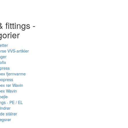
 fittings -
gorier
etter
rse VVS-artikler
nger
ofix
press
pex fjernvarme
bopress
pex rør Wavin
pex Wavin
bøjle
ings - PE / EL
indrør
de stålrør
ægsrør