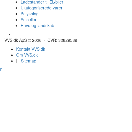
Ladestander til EL-biler
Ukategoriserede varer
Belysning
Solceller
Have og landskab
Gulvvarme - Megatherm
VVS.dk ApS © 2026 · CVR: 32829589
Kontakt VVS.dk
Om VVS.dk
|
Sitemap