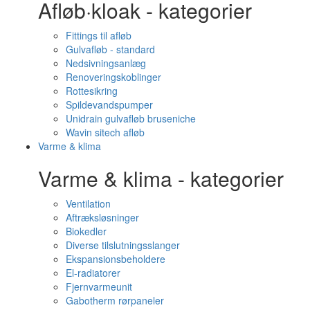
Afløb·kloak - kategorier
Fittings til afløb
Gulvafløb - standard
Nedsivningsanlæg
Renoveringskoblinger
Rottesikring
Spildevandspumper
Unidrain gulvafløb bruseniche
Wavin sitech afløb
Varme & klima
Varme & klima - kategorier
Ventilation
Aftræksløsninger
Biokedler
Diverse tilslutningsslanger
Ekspansionsbeholdere
El-radiatorer
Fjernvarmeunit
Gabotherm rørpaneler