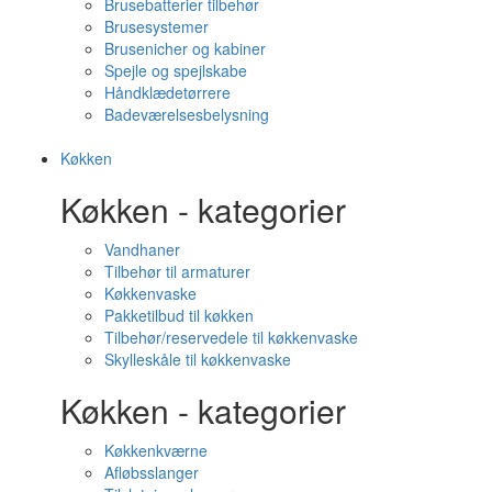
Brusebatterier tilbehør
Brusesystemer
Brusenicher og kabiner
Spejle og spejlskabe
Håndklædetørrere
Badeværelsesbelysning
Køkken
Køkken - kategorier
Vandhaner
Tilbehør til armaturer
Køkkenvaske
Pakketilbud til køkken
Tilbehør/reservedele til køkkenvaske
Skylleskåle til køkkenvaske
Køkken - kategorier
Køkkenkværne
Afløbsslanger