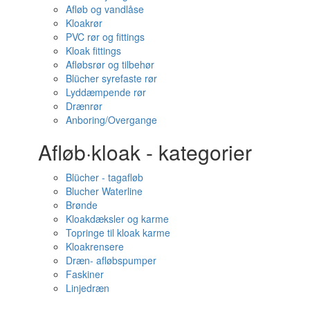
Afløb og vandlåse
Kloakrør
PVC rør og fittings
Kloak fittings
Afløbsrør og tilbehør
Blücher syrefaste rør
Lyddæmpende rør
Drænrør
Anboring/Overgange
Afløb·kloak - kategorier
Blücher - tagafløb
Blucher Waterline
Brønde
Kloakdæksler og karme
Topringe til kloak karme
Kloakrensere
Dræn- afløbspumper
Faskiner
Linjedræn