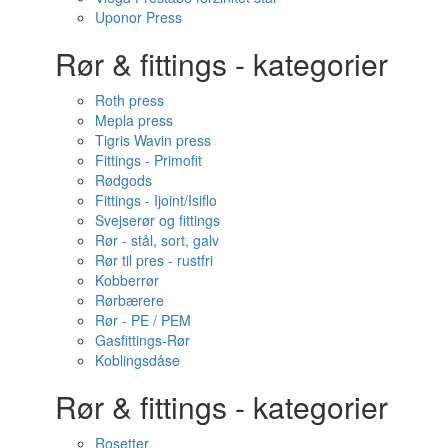
Uponor Press
Rør & fittings - kategorier
Roth press
Mepla press
Tigris Wavin press
Fittings - Primofit
Rødgods
Fittings - Ijoint/Isiflo
Svejserør og fittings
Rør - stål, sort, galv
Rør til pres - rustfri
Kobberrør
Rørbærere
Rør - PE / PEM
Gasfittings-Rør
Koblingsdåse
Rør & fittings - kategorier
Rosetter