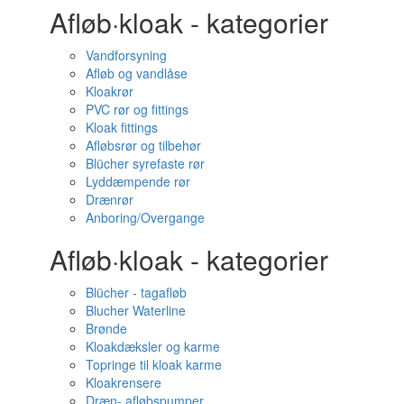
Afløb·kloak - kategorier
Vandforsyning
Afløb og vandlåse
Kloakrør
PVC rør og fittings
Kloak fittings
Afløbsrør og tilbehør
Blücher syrefaste rør
Lyddæmpende rør
Drænrør
Anboring/Overgange
Afløb·kloak - kategorier
Blücher - tagafløb
Blucher Waterline
Brønde
Kloakdæksler og karme
Topringe til kloak karme
Kloakrensere
Dræn- afløbspumper