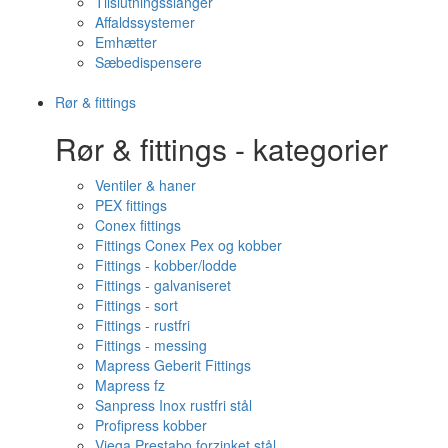
Tilslutningsslanger
Affaldssystemer
Emhætter
Sæbedispensere
Rør & fittings
Rør & fittings - kategorier
Ventiler & haner
PEX fittings
Conex fittings
Fittings Conex Pex og kobber
Fittings - kobber/lodde
Fittings - galvaniseret
Fittings - sort
Fittings - rustfri
Fittings - messing
Mapress Geberit Fittings
Mapress fz
Sanpress Inox rustfri stål
Profipress kobber
Viega Prestabo forzinket stål