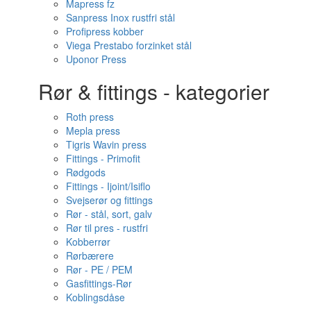
Mapress fz
Sanpress Inox rustfri stål
Profipress kobber
Viega Prestabo forzinket stål
Uponor Press
Rør & fittings - kategorier
Roth press
Mepla press
Tigris Wavin press
Fittings - Primofit
Rødgods
Fittings - Ijoint/Isiflo
Svejserør og fittings
Rør - stål, sort, galv
Rør til pres - rustfri
Kobberrør
Rørbærere
Rør - PE / PEM
Gasfittings-Rør
Koblingsdåse