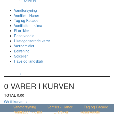
Diverse
Vandforsyning
Ventiler - Haner
Tag og Facade
Ventilation - klima
El artikler
Reservedele
Ukategoriserede varer
Værnemidler
Belysning
Solceller
Have og landskab
MENU
Din kurv
0
0 VARER I KURVEN
TOTAL
0,00
Gå til kurven »
Vandforsyning
Ventiler - Haner
Tag og Facade
Ventilation - klima
El artikler
Reservedele