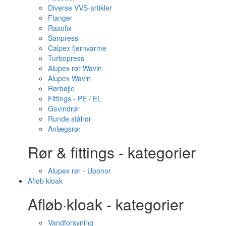
Diverse VVS-artikler
Flanger
Raxofix
Sanpress
Calpex fjernvarme
Turbopress
Alupex rør Wavin
Alupex Wavin
Rørbøjle
Fittings - PE / EL
Gevindrør
Runde stålrør
Anlægsrør
Rør & fittings - kategorier
Alupex rør - Uponor
Afløb·kloak
Afløb·kloak - kategorier
Vandforsyning