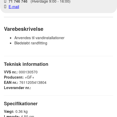
71 746 746
(Hverdage 9:00 - 16:00)
E-mail
Varebeskrivelse
Anvendes til vandinstallationer
Blødstøbt randfitting
Teknisk information
VVS nr.:
000130570
Producent:
+GF+
EAN nr.:
7611205413804
Leverandør nr.:
Specifikationer
Vægt:
0.36 kg
Længde:
4,50 cm