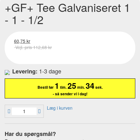
+GF+ Tee Galvaniseret 1
- 1 - 1/2
60,75 kr
Vejl. pris 112,68 kr
1-3 dage
Levering:
1
25
33
Bestil før
tim.
min.
sek.
- så sender vi i dag!
Læg i kurven
Har du spørgsmål?