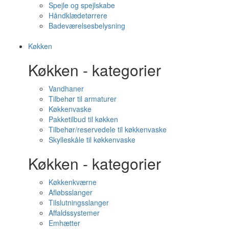
Spejle og spejlskabe
Håndklædetørrere
Badeværelsesbelysning
Køkken
Køkken - kategorier
Vandhaner
Tilbehør til armaturer
Køkkenvaske
Pakketilbud til køkken
Tilbehør/reservedele til køkkenvaske
Skylleskåle til køkkenvaske
Køkken - kategorier
Køkkenkværne
Afløbsslanger
Tilslutningsslanger
Affaldssystemer
Emhætter