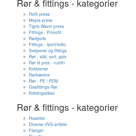
Rør & fittings - kategorier
Roth press
Mepla press
Tigris Wavin press
Fittings - Primofit
Rødgods
Fittings - Ijoint/Isiflo
Svejserør og fittings
Rør - stål, sort, galv
Rør til pres - rustfri
Kobberrør
Rørbærere
Rør - PE / PEM
Gasfittings-Rør
Koblingsdåse
Rør & fittings - kategorier
Rosetter
Diverse VVS-artikler
Flanger