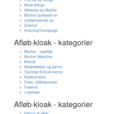
Kloak fittings
Afløbsrør og tilbehør
Blücher syrefaste rør
Lyddæmpende rør
Drænrør
Anboring/Overgange
Afløb·kloak - kategorier
Blücher - tagafløb
Blucher Waterline
Brønde
Kloakdæksler og karme
Topringe til kloak karme
Kloakrensere
Dræn- afløbspumper
Faskiner
Linjedræn
Afløb·kloak - kategorier
Fittings til afløb