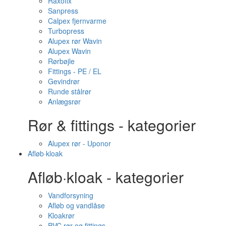
Raxofix
Sanpress
Calpex fjernvarme
Turbopress
Alupex rør Wavin
Alupex Wavin
Rørbøjle
Fittings - PE / EL
Gevindrør
Runde stålrør
Anlægsrør
Rør & fittings - kategorier
Alupex rør - Uponor
Afløb·kloak
Afløb·kloak - kategorier
Vandforsyning
Afløb og vandlåse
Kloakrør
PVC rør og fittings