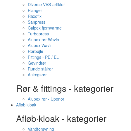
Diverse VVS-artikler
Flanger
Raxofix
Sanpress
Calpex fjernvarme
Turbopress
Alupex rør Wavin
Alupex Wavin
Rørbøjle
Fittings - PE / EL
Gevindrør
Runde stålrør
Anlægsrør
Rør & fittings - kategorier
Alupex rør - Uponor
Afløb·kloak
Afløb·kloak - kategorier
Vandforsyning