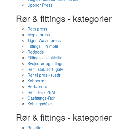
Uponor Press
Rør & fittings - kategorier
Roth press
Mepla press
Tigris Wavin press
Fittings - Primofit
Rødgods
Fittings - Ijoint/Isiflo
Svejserør og fittings
Rør - stål, sort, galv
Rør til pres - rustfri
Kobberrør
Rørbærere
Rør - PE / PEM
Gasfittings-Rør
Koblingsdåse
Rør & fittings - kategorier
Rosetter