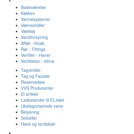
Badeværelse
Køkken
Varmesystemer
Værnemidler
Værktøj
Vandforsyning
Afløb - kloak
Rør - Fittings
Ventiler - Haner
Ventilation - klima
Tagrender
Tag og Facade
Reservedele
VVS Producenter
El artikler
Ladestander til EL-biler
Ukategoriserede varer
Belysning
Solceller
Have og landskab
Gulvvarme - Megatherm