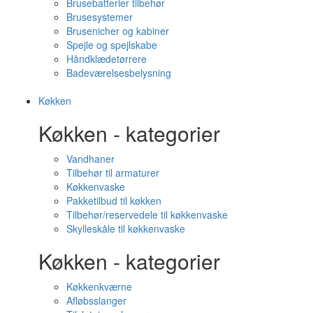
Brusebatterier tilbehør
Brusesystemer
Brusenicher og kabiner
Spejle og spejlskabe
Håndklædetørrere
Badeværelsesbelysning
Køkken
Køkken - kategorier
Vandhaner
Tilbehør til armaturer
Køkkenvaske
Pakketilbud til køkken
Tilbehør/reservedele til køkkenvaske
Skylleskåle til køkkenvaske
Køkken - kategorier
Køkkenkværne
Afløbsslanger