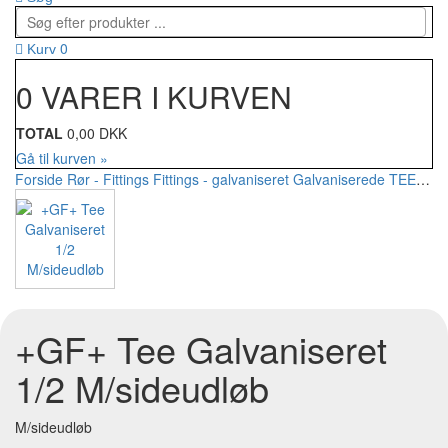
0
Kurv
0 VARER I KURVEN
TOTAL
0,00 DKK
Gå til kurven »
Forside
Rør - Fittings
Fittings - galvaniseret
Galvaniserede TEE
+GF+
+GF+ Tee Galvaniseret
1/2 M/sideudløb
M/sideudløb