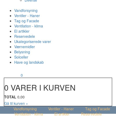
Diverse
Vandforsyning
Ventiler - Haner
Tag og Facade
Ventilation - klima
El artikler
Reservedele
Ukategoriserede varer
Værnemidler
Belysning
Solceller
Have og landskab
MENU
Din kurv
0
0 VARER I KURVEN
TOTAL
0,00
Gå til kurven »
Vandforsyning
Ventiler - Haner
Tag og Facade
Ventilation - klima
El artikler
Reservedele