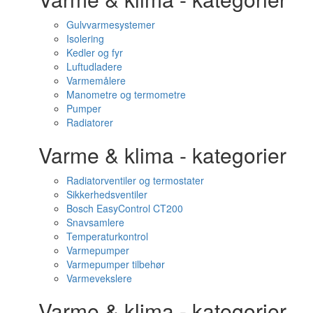
Gulvvarmesystemer
Isolering
Kedler og fyr
Luftudladere
Varmemålere
Manometre og termometre
Pumper
Radiatorer
Varme & klima - kategorier
Radiatorventiler og termostater
Sikkerhedsventiler
Bosch EasyControl CT200
Snavsamlere
Temperaturkontrol
Varmepumper
Varmepumper tilbehør
Varmevekslere
Varme & klima - kategorier