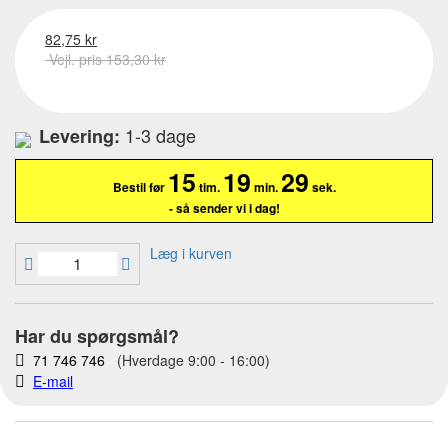
82,75 kr
Vejl. pris 153,30 kr
1-3 dage
Levering:
15
19
28
Bestil før
tim.
min.
sek.
- så sender vi i dag!
Læg i kurven
Har du spørgsmål?
71 746 746
(Hverdage 9:00 - 16:00)
E-mail