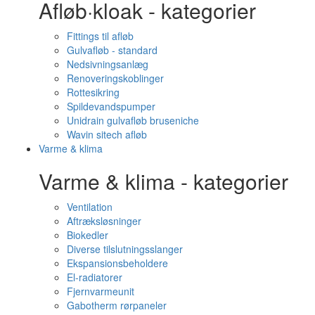
Afløb·kloak - kategorier
Fittings til afløb
Gulvafløb - standard
Nedsivningsanlæg
Renoveringskoblinger
Rottesikring
Spildevandspumper
Unidrain gulvafløb bruseniche
Wavin sitech afløb
Varme & klima
Varme & klima - kategorier
Ventilation
Aftræksløsninger
Biokedler
Diverse tilslutningsslanger
Ekspansionsbeholdere
El-radiatorer
Fjernvarmeunit
Gabotherm rørpaneler