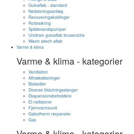
Gulvafløb - standard
Nedsivningsanlæg
Renoveringskoblinger
Rottesikring
Spildevandspumper
Unidrain gulvafløb bruseniche
Wavin sitech afløb
Varme & klima
Varme & klima - kategorier
Ventilation
Aftræksløsninger
Biokedler
Diverse tilslutningsslanger
Ekspansionsbeholdere
El-radiatorer
Fjernvarmeunit
Gabotherm rørpaneler
Gas
Varme & klima - kategorier