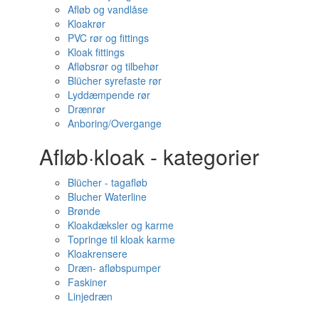
Afløb og vandlåse
Kloakrør
PVC rør og fittings
Kloak fittings
Afløbsrør og tilbehør
Blücher syrefaste rør
Lyddæmpende rør
Drænrør
Anboring/Overgange
Afløb·kloak - kategorier
Blücher - tagafløb
Blucher Waterline
Brønde
Kloakdæksler og karme
Topringe til kloak karme
Kloakrensere
Dræn- afløbspumper
Faskiner
Linjedræn