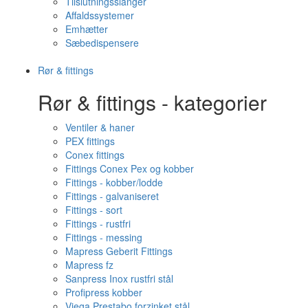
Tilslutningsslanger
Affaldssystemer
Emhætter
Sæbedispensere
Rør & fittings
Rør & fittings - kategorier
Ventiler & haner
PEX fittings
Conex fittings
Fittings Conex Pex og kobber
Fittings - kobber/lodde
Fittings - galvaniseret
Fittings - sort
Fittings - rustfri
Fittings - messing
Mapress Geberit Fittings
Mapress fz
Sanpress Inox rustfri stål
Profipress kobber
Viega Prestabo forzinket stål