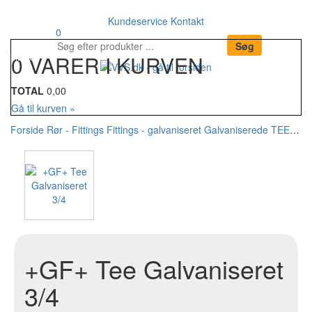
Kundeservice
Kontakt
Din kurv
0
0 VARER I KURVEN
MENU
TOTAL
0,00
Gå til kurven »
Forside
Rør - Fittings
Fittings - galvaniseret
Galvaniserede TEE
+GF+
+GF+ Tee Galvaniseret
3/4