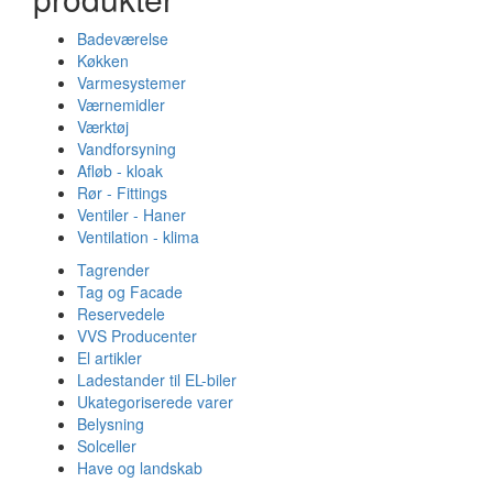
Badeværelse
Køkken
Varmesystemer
Værnemidler
Værktøj
Vandforsyning
Afløb - kloak
Rør - Fittings
Ventiler - Haner
Ventilation - klima
Tagrender
Tag og Facade
Reservedele
VVS Producenter
El artikler
Ladestander til EL-biler
Ukategoriserede varer
Belysning
Solceller
Have og landskab