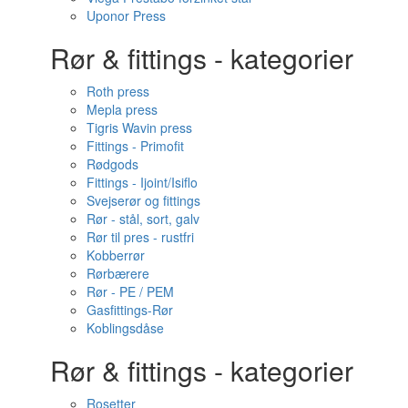
Uponor Press
Rør & fittings - kategorier
Roth press
Mepla press
Tigris Wavin press
Fittings - Primofit
Rødgods
Fittings - Ijoint/Isiflo
Svejserør og fittings
Rør - stål, sort, galv
Rør til pres - rustfri
Kobberrør
Rørbærere
Rør - PE / PEM
Gasfittings-Rør
Koblingsdåse
Rør & fittings - kategorier
Rosetter