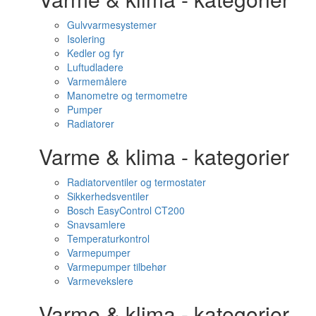
Gulvvarmesystemer
Isolering
Kedler og fyr
Luftudladere
Varmemålere
Manometre og termometre
Pumper
Radiatorer
Varme & klima - kategorier
Radiatorventiler og termostater
Sikkerhedsventiler
Bosch EasyControl CT200
Snavsamlere
Temperaturkontrol
Varmepumper
Varmepumper tilbehør
Varmevekslere
Varme & klima - kategorier