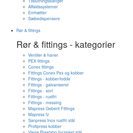
Tilslutningsslanger
Affaldssystemer
Emhætter
Sæbedispensere
Rør & fittings
Rør & fittings - kategorier
Ventiler & haner
PEX fittings
Conex fittings
Fittings Conex Pex og kobber
Fittings - kobber/lodde
Fittings - galvaniseret
Fittings - sort
Fittings - rustfri
Fittings - messing
Mapress Geberit Fittings
Mapress fz
Sanpress Inox rustfri stål
Profipress kobber
Viega Prestabo forzinket stål