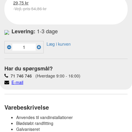
29,75 kr
Vejl. pris 54,86 kr
1-3 dage
Levering:
Læg i kurven
Har du spørgsmål?
71 746 746
(Hverdage 9:00 - 16:00)
E-mail
Varebeskrivelse
Anvendes til vandinstallationer
Blødstøbt randfitting
Galvaniseret