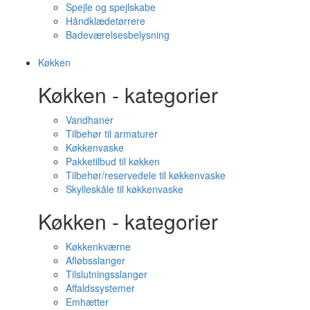
Spejle og spejlskabe
Håndklædetørrere
Badeværelsesbelysning
Køkken
Køkken - kategorier
Vandhaner
Tilbehør til armaturer
Køkkenvaske
Pakketilbud til køkken
Tilbehør/reservedele til køkkenvaske
Skylleskåle til køkkenvaske
Køkken - kategorier
Køkkenkværne
Afløbsslanger
Tilslutningsslanger
Affaldssystemer
Emhætter