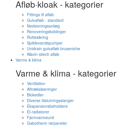
Afløb·kloak - kategorier
Fittings til afløb
Gulvafløb - standard
Nedsivningsanlæg
Renoveringskoblinger
Rottesikring
Spildevandspumper
Unidrain gulvafløb bruseniche
Wavin sitech afløb
Varme & klima
Varme & klima - kategorier
Ventilation
Aftræksløsninger
Biokedler
Diverse tilslutningsslanger
Ekspansionsbeholdere
El-radiatorer
Fjernvarmeunit
Gabotherm rørpaneler