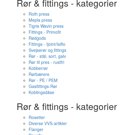
Rør & fittings - kategorier
Roth press
Mepla press
Tigris Wavin press
Fittings - Primofit
Rødgods
Fittings - Ijoint/Isiflo
Svejserør og fittings
Rør - stål, sort, galv
Rør til pres - rustfri
Kobberrør
Rørbærere
Rør - PE / PEM
Gasfittings-Rør
Koblingsdåse
Rør & fittings - kategorier
Rosetter
Diverse VVS-artikler
Flanger