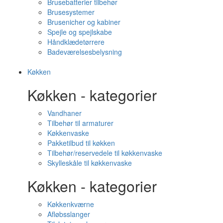
Brusebatterier tilbehør
Brusesystemer
Brusenicher og kabiner
Spejle og spejlskabe
Håndklædetørrere
Badeværelsesbelysning
Køkken
Køkken - kategorier
Vandhaner
Tilbehør til armaturer
Køkkenvaske
Pakketilbud til køkken
Tilbehør/reservedele til køkkenvaske
Skylleskåle til køkkenvaske
Køkken - kategorier
Køkkenkværne
Afløbsslanger