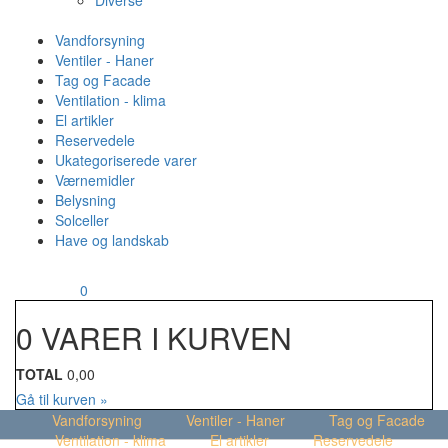
Diverse
Vandforsyning
Ventiler - Haner
Tag og Facade
Ventilation - klima
El artikler
Reservedele
Ukategoriserede varer
Værnemidler
Belysning
Solceller
Have og landskab
MENU
Din kurv
0
0 VARER I KURVEN
TOTAL
0,00
Gå til kurven »
Vandforsyning
Ventiler - Haner
Tag og Facade
Ventilation - klima
El artikler
Reservedele