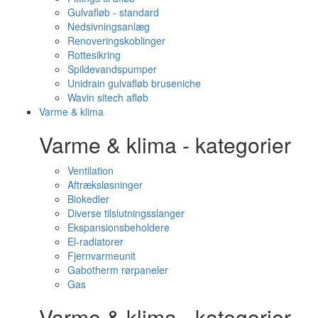
Gulvafløb - standard
Nedsivningsanlæg
Renoveringskoblinger
Rottesikring
Spildevandspumper
Unidrain gulvafløb bruseniche
Wavin sitech afløb
Varme & klima
Varme & klima - kategorier
Ventilation
Aftræksløsninger
Biokedler
Diverse tilslutningsslanger
Ekspansionsbeholdere
El-radiatorer
Fjernvarmeunit
Gabotherm rørpaneler
Gas
Varme & klima - kategorier