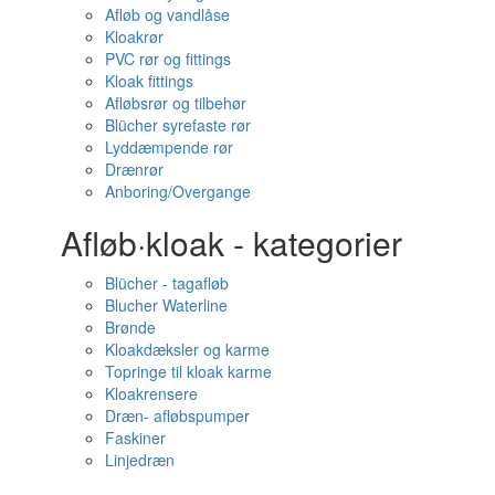
Afløb og vandlåse
Kloakrør
PVC rør og fittings
Kloak fittings
Afløbsrør og tilbehør
Blücher syrefaste rør
Lyddæmpende rør
Drænrør
Anboring/Overgange
Afløb·kloak - kategorier
Blücher - tagafløb
Blucher Waterline
Brønde
Kloakdæksler og karme
Topringe til kloak karme
Kloakrensere
Dræn- afløbspumper
Faskiner
Linjedræn