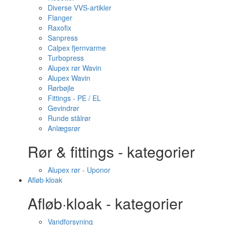
Diverse VVS-artikler
Flanger
Raxofix
Sanpress
Calpex fjernvarme
Turbopress
Alupex rør Wavin
Alupex Wavin
Rørbøjle
Fittings - PE / EL
Gevindrør
Runde stålrør
Anlægsrør
Rør & fittings - kategorier
Alupex rør - Uponor
Afløb·kloak
Afløb·kloak - kategorier
Vandforsyning