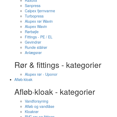
Raxofix
Sanpress
Calpex fjernvarme
Turbopress
Alupex rør Wavin
Alupex Wavin
Rørbøjle
Fittings - PE / EL
Gevindrør
Runde stålrør
Anlægsrør
Rør & fittings - kategorier
Alupex rør - Uponor
Afløb·kloak
Afløb·kloak - kategorier
Vandforsyning
Afløb og vandlåse
Kloakrør
PVC rør og fittings