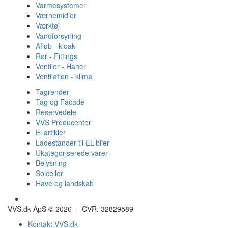
Varmesystemer
Værnemidler
Værktøj
Vandforsyning
Afløb - kloak
Rør - Fittings
Ventiler - Haner
Ventilation - klima
Tagrender
Tag og Facade
Reservedele
VVS Producenter
El artikler
Ladestander til EL-biler
Ukategoriserede varer
Belysning
Solceller
Have og landskab
Gulvvarme - Megatherm
VVS.dk ApS © 2026 · CVR: 32829589
Kontakt VVS.dk