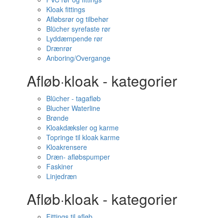
Kloak fittings
Afløbsrør og tilbehør
Blücher syrefaste rør
Lyddæmpende rør
Drænrør
Anboring/Overgange
Afløb·kloak - kategorier
Blücher - tagafløb
Blucher Waterline
Brønde
Kloakdæksler og karme
Topringe til kloak karme
Kloakrensere
Dræn- afløbspumper
Faskiner
Linjedræn
Afløb·kloak - kategorier
Fittings til afløb