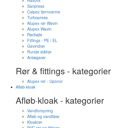
Raxofix
Sanpress
Calpex fjernvarme
Turbopress
Alupex rør Wavin
Alupex Wavin
Rørbøjle
Fittings - PE / EL
Gevindrør
Runde stålrør
Anlægsrør
Rør & fittings - kategorier
Alupex rør - Uponor
Afløb·kloak
Afløb·kloak - kategorier
Vandforsyning
Afløb og vandlåse
Kloakrør
PVC rør og fittings