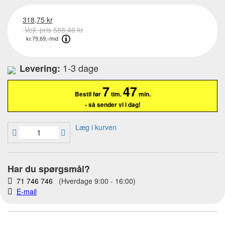
318,75 kr
Vejl. pris 588,46 kr
1-3 dage
Levering:
7
46
59
Bestil før
tim.
min.
sek.
- så sender vi i dag!
Læg i kurven
Har du spørgsmål?
71 746 746
(Hverdage 9:00 - 16:00)
E-mail