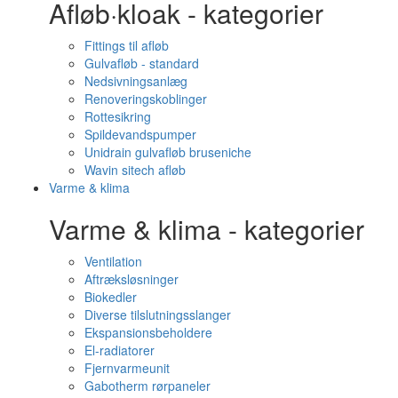
Afløb·kloak - kategorier
Fittings til afløb
Gulvafløb - standard
Nedsivningsanlæg
Renoveringskoblinger
Rottesikring
Spildevandspumper
Unidrain gulvafløb bruseniche
Wavin sitech afløb
Varme & klima
Varme & klima - kategorier
Ventilation
Aftræksløsninger
Biokedler
Diverse tilslutningsslanger
Ekspansionsbeholdere
El-radiatorer
Fjernvarmeunit
Gabotherm rørpaneler