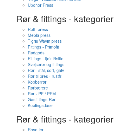
Uponor Press
Rør & fittings - kategorier
Roth press
Mepla press
Tigris Wavin press
Fittings - Primofit
Rødgods
Fittings - Ijoint/Isiflo
Svejserør og fittings
Rør - stål, sort, galv
Rør til pres - rustfri
Kobberrør
Rørbærere
Rør - PE / PEM
Gasfittings-Rør
Koblingsdåse
Rør & fittings - kategorier
Rosetter