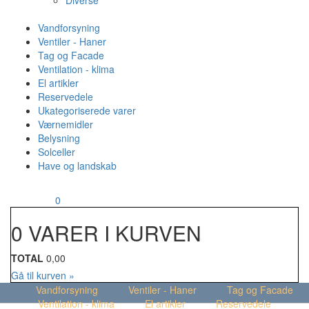
Diverse
Vandforsyning
Ventiler - Haner
Tag og Facade
Ventilation - klima
El artikler
Reservedele
Ukategoriserede varer
Værnemidler
Belysning
Solceller
Have og landskab
MENU
Din kurv
0
0 VARER I KURVEN
TOTAL
0,00
Gå til kurven »
Vandforsyning
Ventiler - Haner
Tag og Facade
Ventilation - klima
El artikler
Reservedele