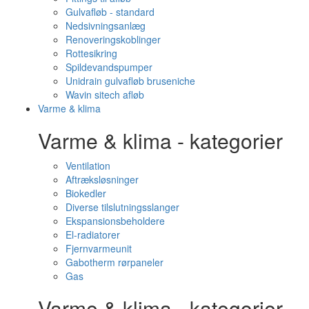
Gulvafløb - standard
Nedsivningsanlæg
Renoveringskoblinger
Rottesikring
Spildevandspumper
Unidrain gulvafløb bruseniche
Wavin sitech afløb
Varme & klima
Varme & klima - kategorier
Ventilation
Aftræksløsninger
Biokedler
Diverse tilslutningsslanger
Ekspansionsbeholdere
El-radiatorer
Fjernvarmeunit
Gabotherm rørpaneler
Gas
Varme & klima - kategorier