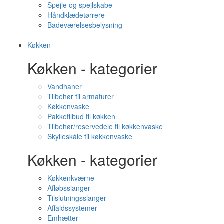
Spejle og spejlskabe
Håndklædetørrere
Badeværelsesbelysning
Køkken
Køkken - kategorier
Vandhaner
Tilbehør til armaturer
Køkkenvaske
Pakketilbud til køkken
Tilbehør/reservedele til køkkenvaske
Skylleskåle til køkkenvaske
Køkken - kategorier
Køkkenkværne
Afløbsslanger
Tilslutningsslanger
Affaldssystemer
Emhætter