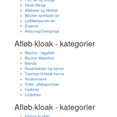
Kloak fittings
Afløbsrør og tilbehør
Blücher syrefaste rør
Lyddæmpende rør
Drænrør
Anboring/Overgange
Afløb·kloak - kategorier
Blücher - tagafløb
Blucher Waterline
Brønde
Kloakdæksler og karme
Topringe til kloak karme
Kloakrensere
Dræn- afløbspumper
Faskiner
Linjedræn
Afløb·kloak - kategorier
Fittings til afløb