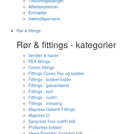
Tilslutningsslanger
Affaldssystemer
Emhætter
Sæbedispensere
Rør & fittings
Rør & fittings - kategorier
Ventiler & haner
PEX fittings
Conex fittings
Fittings Conex Pex og kobber
Fittings - kobber/lodde
Fittings - galvaniseret
Fittings - sort
Fittings - rustfri
Fittings - messing
Mapress Geberit Fittings
Mapress fz
Sanpress Inox rustfri stål
Profipress kobber
Viega Prestabo forzinket stål