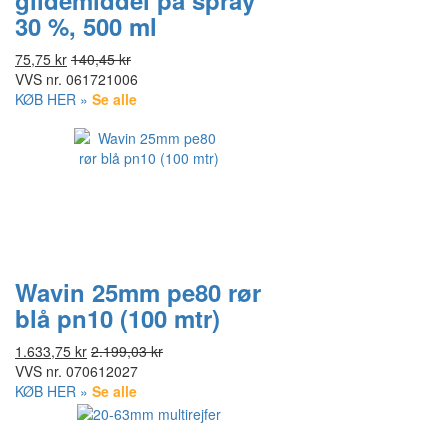
glidemiddel på spray
30 %, 500 ml
75,75 kr
140,45 kr
VVS nr.
061721006
KØB HER »
Se alle
Wavin 25mm pe80 rør
blå pn10 (100 mtr)
1.633,75 kr
2.199,03 kr
VVS nr.
070612027
KØB HER »
Se alle