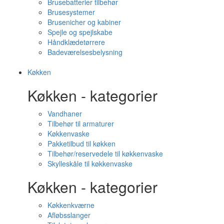
Brusebatterier tilbehør
Brusesystemer
Brusenicher og kabiner
Spejle og spejlskabe
Håndklædetørrere
Badeværelsesbelysning
Køkken
Køkken - kategorier
Vandhaner
Tilbehør til armaturer
Køkkenvaske
Pakketilbud til køkken
Tilbehør/reservedele til køkkenvaske
Skylleskåle til køkkenvaske
Køkken - kategorier
Køkkenkværne
Afløbsslanger