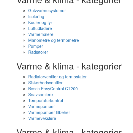
Gulvvarmesystemer
Isolering
Kedler og fyr
Luftudladere
Varmemålere
Manometre og termometre
Pumper
Radiatorer
Varme & klima - kategorier
Radiatorventiler og termostater
Sikkerhedsventiler
Bosch EasyControl CT200
Snavsamlere
Temperaturkontrol
Varmepumper
Varmepumper tilbehør
Varmevekslere
Varme & klima - kategorier