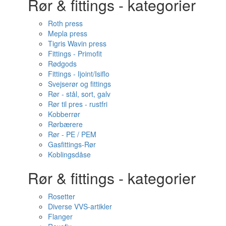
Rør & fittings - kategorier
Roth press
Mepla press
Tigris Wavin press
Fittings - Primofit
Rødgods
Fittings - Ijoint/Isiflo
Svejserør og fittings
Rør - stål, sort, galv
Rør til pres - rustfri
Kobberrør
Rørbærere
Rør - PE / PEM
Gasfittings-Rør
Koblingsdåse
Rør & fittings - kategorier
Rosetter
Diverse VVS-artikler
Flanger