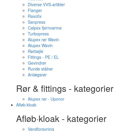
Diverse VVS-artikler
Flanger
Raxofix
Sanpress
Calpex fjernvarme
Turbopress
Alupex rør Wavin
Alupex Wavin
Rørbøjle
Fittings - PE / EL
Gevindrør
Runde stålrør
Anlægsrør
Rør & fittings - kategorier
Alupex rør - Uponor
Afløb·kloak
Afløb·kloak - kategorier
Vandforsyning