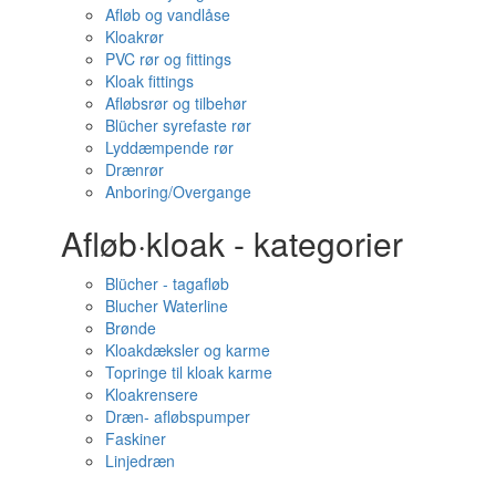
Afløb og vandlåse
Kloakrør
PVC rør og fittings
Kloak fittings
Afløbsrør og tilbehør
Blücher syrefaste rør
Lyddæmpende rør
Drænrør
Anboring/Overgange
Afløb·kloak - kategorier
Blücher - tagafløb
Blucher Waterline
Brønde
Kloakdæksler og karme
Topringe til kloak karme
Kloakrensere
Dræn- afløbspumper
Faskiner
Linjedræn