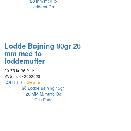
Lodde Bøjning 90gr 28
mm med to
loddemuffer
20,75 kr
36,21 kr
VVS nr.
042002028
KØB HER »
Se alle