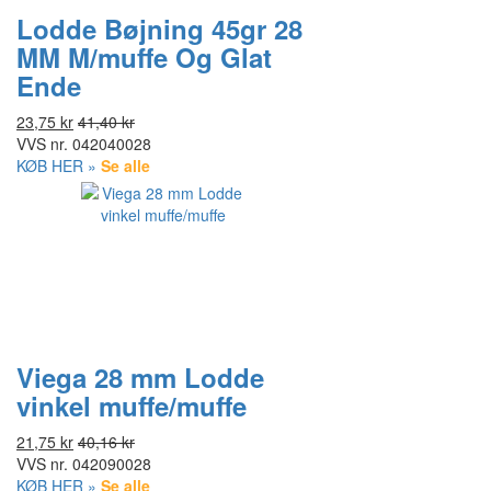
Lodde Bøjning 45gr 28
MM M/muffe Og Glat
Ende
23,75 kr
41,40 kr
VVS nr.
042040028
KØB HER »
Se alle
Viega 28 mm Lodde
vinkel muffe/muffe
21,75 kr
40,16 kr
VVS nr.
042090028
KØB HER »
Se alle