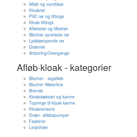
Afløb og vandlåse
Kloakrør
PVC rør og fittings
Kloak fittings
Afløbsrør og tilbehør
Blücher syrefaste rør
Lyddæmpende rør
Drænrør
Anboring/Overgange
Afløb·kloak - kategorier
Blücher - tagafløb
Blucher Waterline
Brønde
Kloakdæksler og karme
Topringe til kloak karme
Kloakrensere
Dræn- afløbspumper
Faskiner
Linjedræn