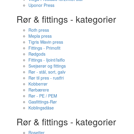
Uponor Press
Rør & fittings - kategorier
Roth press
Mepla press
Tigris Wavin press
Fittings - Primofit
Rødgods
Fittings - Ijoint/Isiflo
Svejserør og fittings
Rør - stål, sort, galv
Rør til pres - rustfri
Kobberrør
Rørbærere
Rør - PE / PEM
Gasfittings-Rør
Koblingsdåse
Rør & fittings - kategorier
Rosetter