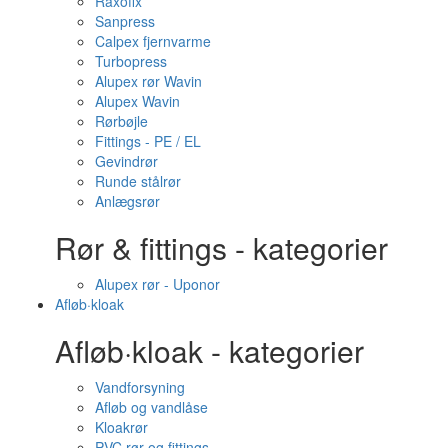
Raxofix
Sanpress
Calpex fjernvarme
Turbopress
Alupex rør Wavin
Alupex Wavin
Rørbøjle
Fittings - PE / EL
Gevindrør
Runde stålrør
Anlægsrør
Rør & fittings - kategorier
Alupex rør - Uponor
Afløb·kloak
Afløb·kloak - kategorier
Vandforsyning
Afløb og vandlåse
Kloakrør
PVC rør og fittings