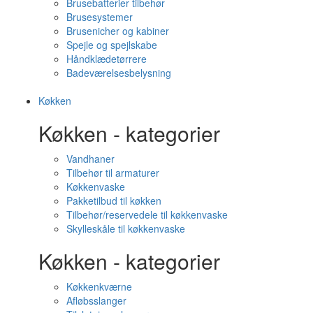
Brusebatterier tilbehør
Brusesystemer
Brusenicher og kabiner
Spejle og spejlskabe
Håndklædetørrere
Badeværelsesbelysning
Køkken
Køkken - kategorier
Vandhaner
Tilbehør til armaturer
Køkkenvaske
Pakketilbud til køkken
Tilbehør/reservedele til køkkenvaske
Skylleskåle til køkkenvaske
Køkken - kategorier
Køkkenkværne
Afløbsslanger