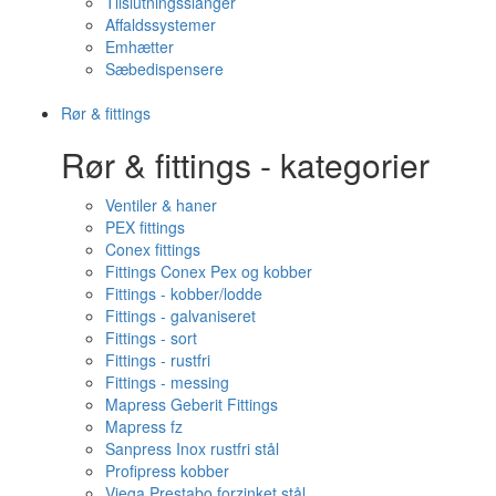
Tilslutningsslanger
Affaldssystemer
Emhætter
Sæbedispensere
Rør & fittings
Rør & fittings - kategorier
Ventiler & haner
PEX fittings
Conex fittings
Fittings Conex Pex og kobber
Fittings - kobber/lodde
Fittings - galvaniseret
Fittings - sort
Fittings - rustfri
Fittings - messing
Mapress Geberit Fittings
Mapress fz
Sanpress Inox rustfri stål
Profipress kobber
Viega Prestabo forzinket stål