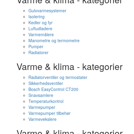
Gulvvarmesystemer
Isolering
Kedler og fyr
Luftudladere
Varmemålere
Manometre og termometre
Pumper
Radiatorer
Varme & klima - kategorier
Radiatorventiler og termostater
Sikkerhedsventiler
Bosch EasyControl CT200
Snavsamlere
Temperaturkontrol
Varmepumper
Varmepumper tilbehør
Varmevekslere
Varme & klima - kategorier