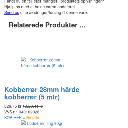
Fandt du en fejl eller mangler i produktets oplysninger?
Hjælp os med at holde varen opdateret.
Send os
dine ændringer/forslag til denne vare.
Relaterede Produkter ...
Kobberrør 28mm hårde
kobberrør (5 mtr)
826,75 kr
1.528,41 kr
VVS nr.
040102028
KØB HER »
Se alle