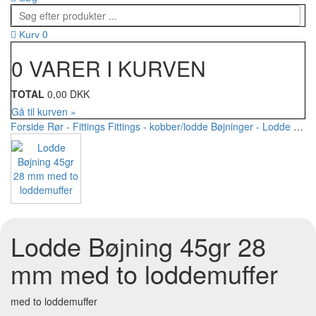
0
Kurv
0 VARER I KURVEN
TOTAL
0,00 DKK
Gå til kurven »
Forside
Rør - Fittings
Fittings - kobber/lodde
Bøjninger - Lodde
Lodd
Lodde Bøjning 45gr 28
mm med to loddemuffer
med to loddemuffer