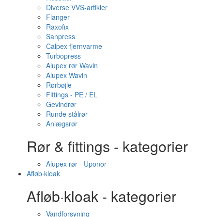
Diverse VVS-artikler
Flanger
Raxofix
Sanpress
Calpex fjernvarme
Turbopress
Alupex rør Wavin
Alupex Wavin
Rørbøjle
Fittings - PE / EL
Gevindrør
Runde stålrør
Anlægsrør
Rør & fittings - kategorier
Alupex rør - Uponor
Afløb·kloak
Afløb·kloak - kategorier
Vandforsyning