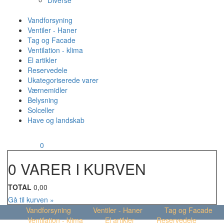
Diverse
Vandforsyning
Ventiler - Haner
Tag og Facade
Ventilation - klima
El artikler
Reservedele
Ukategoriserede varer
Værnemidler
Belysning
Solceller
Have og landskab
MENU
Din kurv
0
0 VARER I KURVEN
TOTAL
0,00
Gå til kurven »
Vandforsyning
Ventiler - Haner
Tag og Facade
Ventilation - klima
El artikler
Reservedele