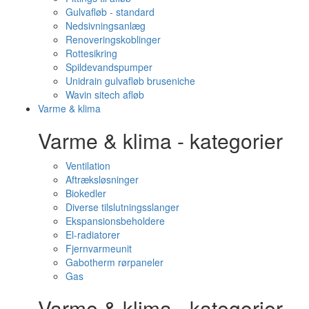
Gulvafløb - standard
Nedsivningsanlæg
Renoveringskoblinger
Rottesikring
Spildevandspumper
Unidrain gulvafløb bruseniche
Wavin sitech afløb
Varme & klima
Varme & klima - kategorier
Ventilation
Aftræksløsninger
Biokedler
Diverse tilslutningsslanger
Ekspansionsbeholdere
El-radiatorer
Fjernvarmeunit
Gabotherm rørpaneler
Gas
Varme & klima - kategorier