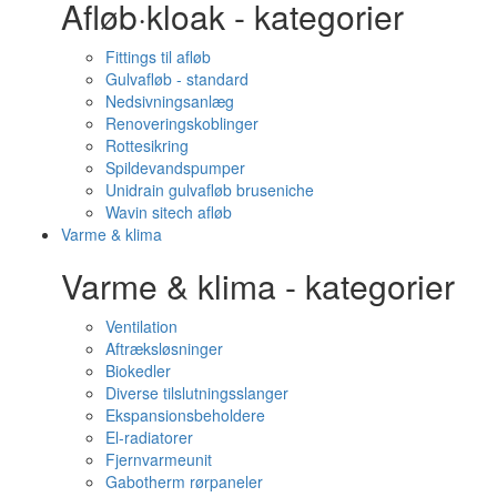
Afløb·kloak - kategorier
Fittings til afløb
Gulvafløb - standard
Nedsivningsanlæg
Renoveringskoblinger
Rottesikring
Spildevandspumper
Unidrain gulvafløb bruseniche
Wavin sitech afløb
Varme & klima
Varme & klima - kategorier
Ventilation
Aftræksløsninger
Biokedler
Diverse tilslutningsslanger
Ekspansionsbeholdere
El-radiatorer
Fjernvarmeunit
Gabotherm rørpaneler