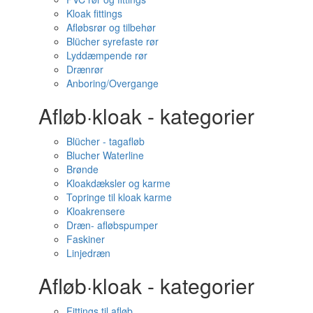
Kloak fittings
Afløbsrør og tilbehør
Blücher syrefaste rør
Lyddæmpende rør
Drænrør
Anboring/Overgange
Afløb·kloak - kategorier
Blücher - tagafløb
Blucher Waterline
Brønde
Kloakdæksler og karme
Topringe til kloak karme
Kloakrensere
Dræn- afløbspumper
Faskiner
Linjedræn
Afløb·kloak - kategorier
Fittings til afløb