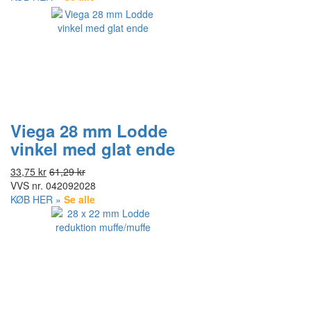
Viega 28 mm Lodde
vinkel med glat ende
33,75 kr
61,29 kr
VVS nr.
042092028
KØB HER »
Se alle