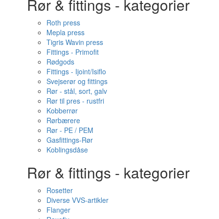
Rør & fittings - kategorier
Roth press
Mepla press
Tigris Wavin press
Fittings - Primofit
Rødgods
Fittings - Ijoint/Isiflo
Svejserør og fittings
Rør - stål, sort, galv
Rør til pres - rustfri
Kobberrør
Rørbærere
Rør - PE / PEM
Gasfittings-Rør
Koblingsdåse
Rør & fittings - kategorier
Rosetter
Diverse VVS-artikler
Flanger