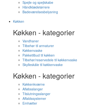
Spejle og spejlskabe
Håndklædetørrere
Badeværelsesbelysning
Køkken
Køkken - kategorier
Vandhaner
Tilbehør til armaturer
Køkkenvaske
Pakketilbud til køkken
Tilbehør/reservedele til køkkenvaske
Skylleskåle til køkkenvaske
Køkken - kategorier
Køkkenkværne
Afløbsslanger
Tilslutningsslanger
Affaldssystemer
Emhætter