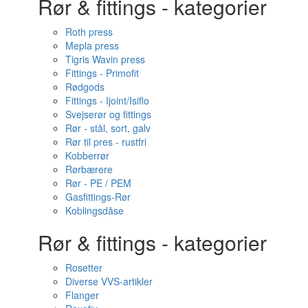
Rør & fittings - kategorier
Roth press
Mepla press
Tigris Wavin press
Fittings - Primofit
Rødgods
Fittings - Ijoint/Isiflo
Svejserør og fittings
Rør - stål, sort, galv
Rør til pres - rustfri
Kobberrør
Rørbærere
Rør - PE / PEM
Gasfittings-Rør
Koblingsdåse
Rør & fittings - kategorier
Rosetter
Diverse VVS-artikler
Flanger