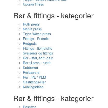
Uponor Press
Rør & fittings - kategorier
Roth press
Mepla press
Tigris Wavin press
Fittings - Primofit
Rødgods
Fittings - Ijoint/Isiflo
Svejserør og fittings
Rør - stål, sort, galv
Rør til pres - rustfri
Kobberrør
Rørbærere
Rør - PE / PEM
Gasfittings-Rør
Koblingsdåse
Rør & fittings - kategorier
Rosetter