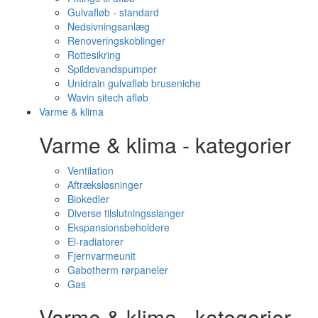
Gulvafløb - standard
Nedsivningsanlæg
Renoveringskoblinger
Rottesikring
Spildevandspumper
Unidrain gulvafløb bruseniche
Wavin sitech afløb
Varme & klima
Varme & klima - kategorier
Ventilation
Aftræksløsninger
Biokedler
Diverse tilslutningsslanger
Ekspansionsbeholdere
El-radiatorer
Fjernvarmeunit
Gabotherm rørpaneler
Gas
Varme & klima - kategorier