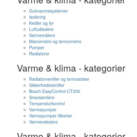
Gulvvarmesystemer
Isolering
Kedler og fyr
Luftudladere
Varmemålere
Manometre og termometre
Pumper
Radiatorer
Varme & klima - kategorier
Radiatorventiler og termostater
Sikkerhedsventiler
Bosch EasyControl CT200
Snavsamlere
Temperaturkontrol
Varmepumper
Varmepumper tilbehør
Varmevekslere
Varme & klima - kategorier