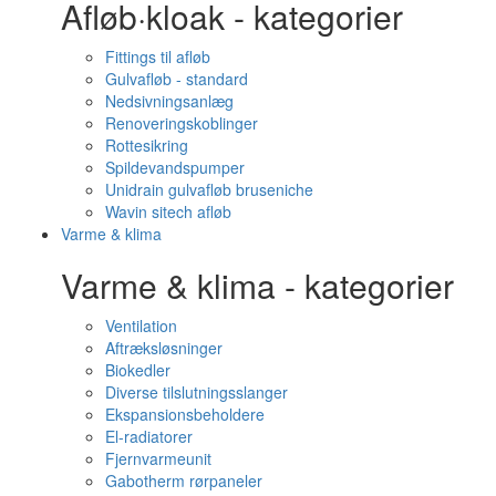
Afløb·kloak - kategorier
Fittings til afløb
Gulvafløb - standard
Nedsivningsanlæg
Renoveringskoblinger
Rottesikring
Spildevandspumper
Unidrain gulvafløb bruseniche
Wavin sitech afløb
Varme & klima
Varme & klima - kategorier
Ventilation
Aftræksløsninger
Biokedler
Diverse tilslutningsslanger
Ekspansionsbeholdere
El-radiatorer
Fjernvarmeunit
Gabotherm rørpaneler