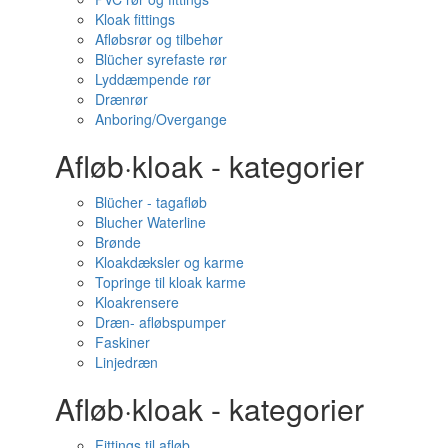
Kloak fittings
Afløbsrør og tilbehør
Blücher syrefaste rør
Lyddæmpende rør
Drænrør
Anboring/Overgange
Afløb·kloak - kategorier
Blücher - tagafløb
Blucher Waterline
Brønde
Kloakdæksler og karme
Topringe til kloak karme
Kloakrensere
Dræn- afløbspumper
Faskiner
Linjedræn
Afløb·kloak - kategorier
Fittings til afløb