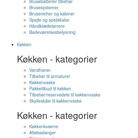
Brusebatterier tilbehør
Brusesystemer
Brusenicher og kabiner
Spejle og spejlskabe
Håndklædetørrere
Badeværelsesbelysning
Køkken
Køkken - kategorier
Vandhaner
Tilbehør til armaturer
Køkkenvaske
Pakketilbud til køkken
Tilbehør/reservedele til køkkenvaske
Skylleskåle til køkkenvaske
Køkken - kategorier
Køkkenkværne
Afløbsslanger