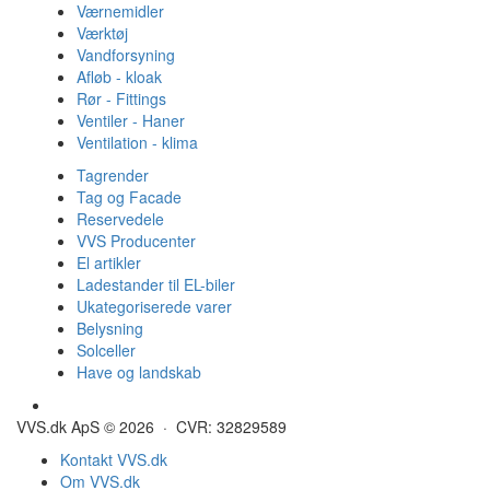
Værnemidler
Værktøj
Vandforsyning
Afløb - kloak
Rør - Fittings
Ventiler - Haner
Ventilation - klima
Tagrender
Tag og Facade
Reservedele
VVS Producenter
El artikler
Ladestander til EL-biler
Ukategoriserede varer
Belysning
Solceller
Have og landskab
Gulvvarme - Megatherm
VVS.dk ApS © 2026 · CVR: 32829589
Kontakt VVS.dk
Om VVS.dk