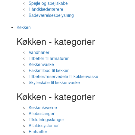
Spejle og spejlskabe
Håndklædetørrere
Badeværelsesbelysning
Køkken
Køkken - kategorier
Vandhaner
Tilbehør til armaturer
Køkkenvaske
Pakketilbud til køkken
Tilbehør/reservedele til køkkenvaske
Skylleskåle til køkkenvaske
Køkken - kategorier
Køkkenkværne
Afløbsslanger
Tilslutningsslanger
Affaldssystemer
Emhætter