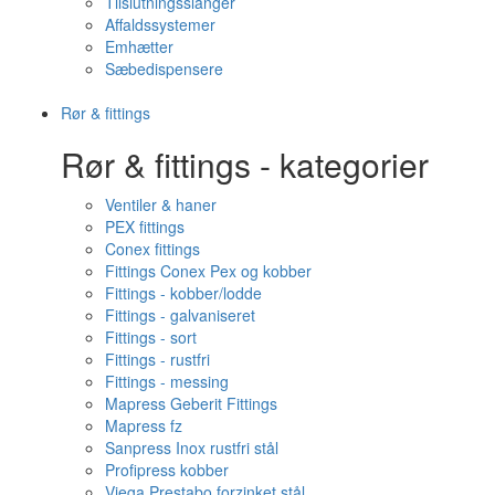
Tilslutningsslanger
Affaldssystemer
Emhætter
Sæbedispensere
Rør & fittings
Rør & fittings - kategorier
Ventiler & haner
PEX fittings
Conex fittings
Fittings Conex Pex og kobber
Fittings - kobber/lodde
Fittings - galvaniseret
Fittings - sort
Fittings - rustfri
Fittings - messing
Mapress Geberit Fittings
Mapress fz
Sanpress Inox rustfri stål
Profipress kobber
Viega Prestabo forzinket stål