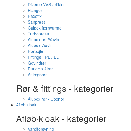
Diverse VVS-artikler
Flanger
Raxofix
Sanpress
Calpex fjernvarme
Turbopress
Alupex rør Wavin
Alupex Wavin
Rørbøjle
Fittings - PE / EL
Gevindrør
Runde stålrør
Anlægsrør
Rør & fittings - kategorier
Alupex rør - Uponor
Afløb·kloak
Afløb·kloak - kategorier
Vandforsyning