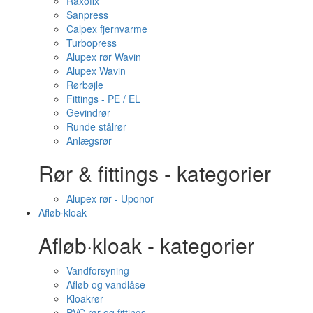
Raxofix
Sanpress
Calpex fjernvarme
Turbopress
Alupex rør Wavin
Alupex Wavin
Rørbøjle
Fittings - PE / EL
Gevindrør
Runde stålrør
Anlægsrør
Rør & fittings - kategorier
Alupex rør - Uponor
Afløb·kloak
Afløb·kloak - kategorier
Vandforsyning
Afløb og vandlåse
Kloakrør
PVC rør og fittings