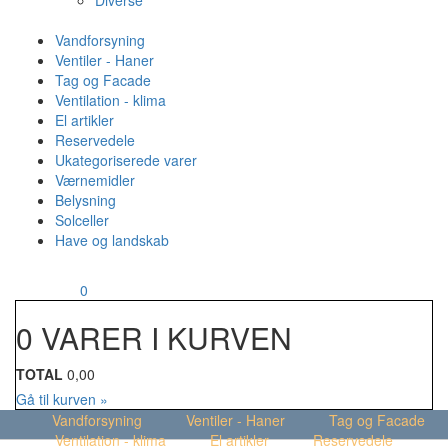
Diverse
Vandforsyning
Ventiler - Haner
Tag og Facade
Ventilation - klima
El artikler
Reservedele
Ukategoriserede varer
Værnemidler
Belysning
Solceller
Have og landskab
MENU
Din kurv
0
0 VARER I KURVEN
TOTAL
0,00
Gå til kurven »
Vandforsyning
Ventiler - Haner
Tag og Facade
Ventilation - klima
El artikler
Reservedele