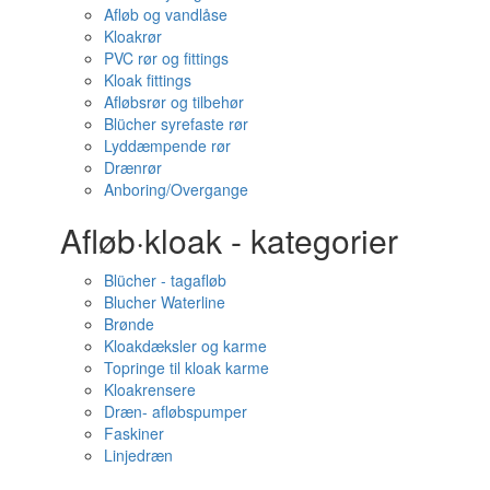
Afløb og vandlåse
Kloakrør
PVC rør og fittings
Kloak fittings
Afløbsrør og tilbehør
Blücher syrefaste rør
Lyddæmpende rør
Drænrør
Anboring/Overgange
Afløb·kloak - kategorier
Blücher - tagafløb
Blucher Waterline
Brønde
Kloakdæksler og karme
Topringe til kloak karme
Kloakrensere
Dræn- afløbspumper
Faskiner
Linjedræn