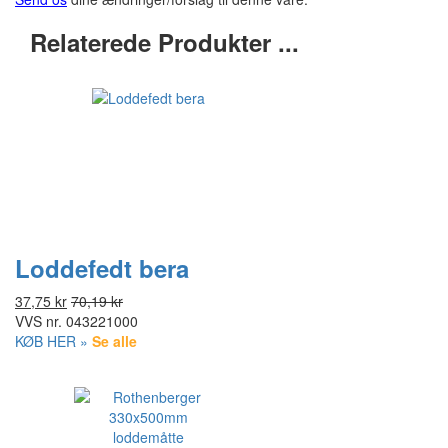
Relaterede Produkter ...
Loddefedt bera
37,75 kr
70,19 kr
VVS nr.
043221000
KØB HER »
Se alle