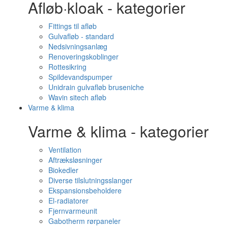
Afløb·kloak - kategorier
Fittings til afløb
Gulvafløb - standard
Nedsivningsanlæg
Renoveringskoblinger
Rottesikring
Spildevandspumper
Unidrain gulvafløb bruseniche
Wavin sitech afløb
Varme & klima
Varme & klima - kategorier
Ventilation
Aftræksløsninger
Biokedler
Diverse tilslutningsslanger
Ekspansionsbeholdere
El-radiatorer
Fjernvarmeunit
Gabotherm rørpaneler