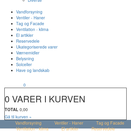
Diverse
Vandforsyning
Ventiler - Haner
Tag og Facade
Ventilation - klima
El artikler
Reservedele
Ukategoriserede varer
Værnemidler
Belysning
Solceller
Have og landskab
MENU
Din kurv
0
0 VARER I KURVEN
TOTAL
0,00
Gå til kurven »
Vandforsyning
Ventiler - Haner
Tag og Facade
Ventilation - klima
El artikler
Reservedele