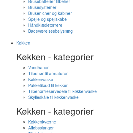
Brusebatterier tilbehør
Brusesystemer
Brusenicher og kabiner
Spejle og spejlskabe
Håndklædetørrere
Badeværelsesbelysning
Køkken
Køkken - kategorier
Vandhaner
Tilbehør til armaturer
Køkkenvaske
Pakketilbud til køkken
Tilbehør/reservedele til køkkenvaske
Skylleskåle til køkkenvaske
Køkken - kategorier
Køkkenkværne
Afløbsslanger