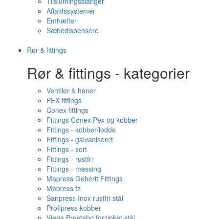
Tilslutningsslanger
Affaldssystemer
Emhætter
Sæbedispensere
Rør & fittings
Rør & fittings - kategorier
Ventiler & haner
PEX fittings
Conex fittings
Fittings Conex Pex og kobber
Fittings - kobber/lodde
Fittings - galvaniseret
Fittings - sort
Fittings - rustfri
Fittings - messing
Mapress Geberit Fittings
Mapress fz
Sanpress Inox rustfri stål
Profipress kobber
Viega Prestabo forzinket stål