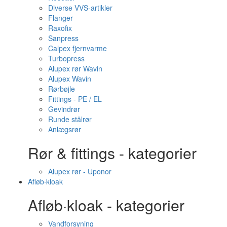
Diverse VVS-artikler
Flanger
Raxofix
Sanpress
Calpex fjernvarme
Turbopress
Alupex rør Wavin
Alupex Wavin
Rørbøjle
Fittings - PE / EL
Gevindrør
Runde stålrør
Anlægsrør
Rør & fittings - kategorier
Alupex rør - Uponor
Afløb·kloak
Afløb·kloak - kategorier
Vandforsyning