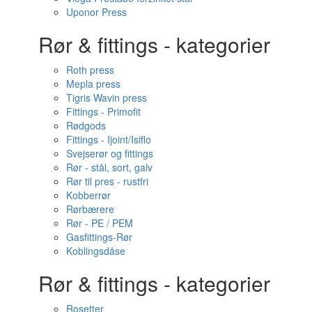
Uponor Press
Rør & fittings - kategorier
Roth press
Mepla press
Tigris Wavin press
Fittings - Primofit
Rødgods
Fittings - Ijoint/Isiflo
Svejserør og fittings
Rør - stål, sort, galv
Rør til pres - rustfri
Kobberrør
Rørbærere
Rør - PE / PEM
Gasfittings-Rør
Koblingsdåse
Rør & fittings - kategorier
Rosetter