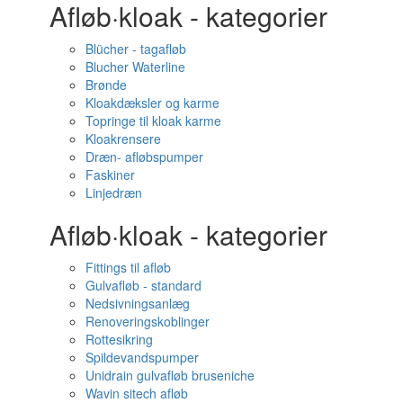
Afløb·kloak - kategorier
Blücher - tagafløb
Blucher Waterline
Brønde
Kloakdæksler og karme
Topringe til kloak karme
Kloakrensere
Dræn- afløbspumper
Faskiner
Linjedræn
Afløb·kloak - kategorier
Fittings til afløb
Gulvafløb - standard
Nedsivningsanlæg
Renoveringskoblinger
Rottesikring
Spildevandspumper
Unidrain gulvafløb bruseniche
Wavin sitech afløb