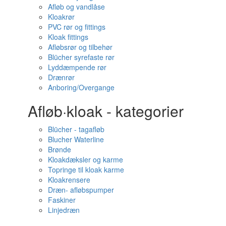
Afløb og vandlåse
Kloakrør
PVC rør og fittings
Kloak fittings
Afløbsrør og tilbehør
Blücher syrefaste rør
Lyddæmpende rør
Drænrør
Anboring/Overgange
Afløb·kloak - kategorier
Blücher - tagafløb
Blucher Waterline
Brønde
Kloakdæksler og karme
Topringe til kloak karme
Kloakrensere
Dræn- afløbspumper
Faskiner
Linjedræn