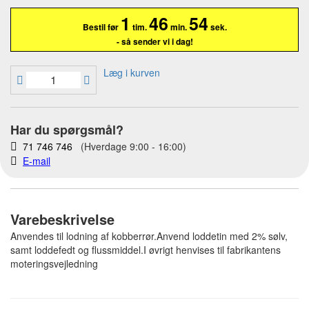
1
46
53
Bestil før
tim.
min.
sek.
- så sender vi i dag!
Læg i kurven
Har du spørgsmål?
71 746 746
(Hverdage 9:00 - 16:00)
E-mail
Varebeskrivelse
Anvendes til lodning af kobberrør.Anvend loddetin med 2% sølv,
samt loddefedt og flussmiddel.I øvrigt henvises til fabrikantens
moteringsvejledning