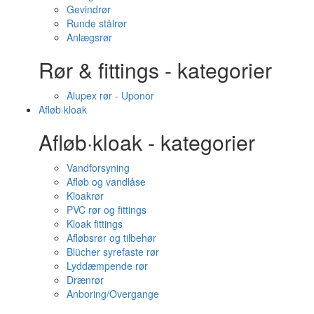
Gevindrør
Runde stålrør
Anlægsrør
Rør & fittings - kategorier
Alupex rør - Uponor
Afløb·kloak
Afløb·kloak - kategorier
Vandforsyning
Afløb og vandlåse
Kloakrør
PVC rør og fittings
Kloak fittings
Afløbsrør og tilbehør
Blücher syrefaste rør
Lyddæmpende rør
Drænrør
Anboring/Overgange