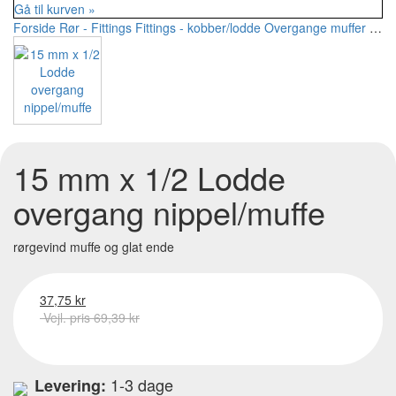
Gå til kurven »
Forside
Rør - Fittings
Fittings - kobber/lodde
Overgange muffer
15 m
15 mm x 1/2 Lodde
overgang nippel/muffe
rørgevind muffe og glat ende
37,75 kr
Vejl. pris 69,39 kr
1-3 dage
Levering: