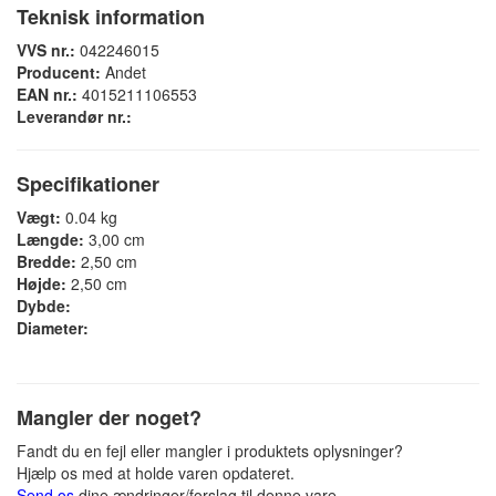
Teknisk information
VVS nr.:
042246015
Producent:
Andet
EAN nr.:
4015211106553
Leverandør nr.:
Specifikationer
Vægt:
0.04 kg
Længde:
3,00 cm
Bredde:
2,50 cm
Højde:
2,50 cm
Dybde:
Diameter:
Mangler der noget?
Fandt du en fejl eller mangler i produktets oplysninger?
Hjælp os med at holde varen opdateret.
Send os
dine ændringer/forslag til denne vare.