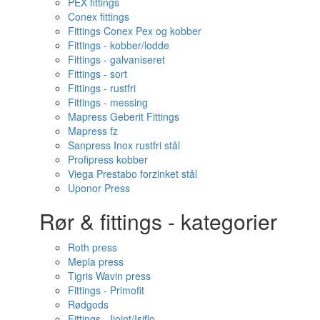
PEX fittings
Conex fittings
Fittings Conex Pex og kobber
Fittings - kobber/lodde
Fittings - galvaniseret
Fittings - sort
Fittings - rustfri
Fittings - messing
Mapress Geberit Fittings
Mapress fz
Sanpress Inox rustfri stål
Profipress kobber
Viega Prestabo forzinket stål
Uponor Press
Rør & fittings - kategorier
Roth press
Mepla press
Tigris Wavin press
Fittings - Primofit
Rødgods
Fittings - Ijoint/Isiflo