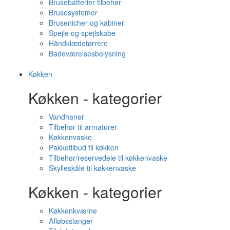
Brusebatterier tilbehør
Brusesystemer
Brusenicher og kabiner
Spejle og spejlskabe
Håndklædetørrere
Badeværelsesbelysning
Køkken
Køkken - kategorier
Vandhaner
Tilbehør til armaturer
Køkkenvaske
Pakketilbud til køkken
Tilbehør/reservedele til køkkenvaske
Skylleskåle til køkkenvaske
Køkken - kategorier
Køkkenkværne
Afløbsslanger