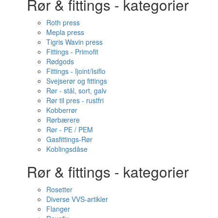
Rør & fittings - kategorier
Roth press
Mepla press
Tigris Wavin press
Fittings - Primofit
Rødgods
Fittings - Ijoint/Isiflo
Svejserør og fittings
Rør - stål, sort, galv
Rør til pres - rustfri
Kobberrør
Rørbærere
Rør - PE / PEM
Gasfittings-Rør
Koblingsdåse
Rør & fittings - kategorier
Rosetter
Diverse VVS-artikler
Flanger