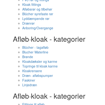
Kloak fittings
Afløbsrør og tilbehør
Blücher syrefaste rør
Lyddæmpende rør
Drænrør
Anboring/Overgange
Afløb·kloak - kategorier
Blücher - tagafløb
Blucher Waterline
Brønde
Kloakdæksler og karme
Topringe til kloak karme
Kloakrensere
Dræn- afløbspumper
Faskiner
Linjedræn
Afløb·kloak - kategorier
Fittings til afløb