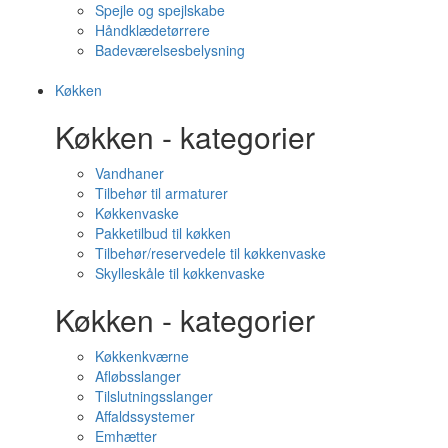
Spejle og spejlskabe
Håndklædetørrere
Badeværelsesbelysning
Køkken
Køkken - kategorier
Vandhaner
Tilbehør til armaturer
Køkkenvaske
Pakketilbud til køkken
Tilbehør/reservedele til køkkenvaske
Skylleskåle til køkkenvaske
Køkken - kategorier
Køkkenkværne
Afløbsslanger
Tilslutningsslanger
Affaldssystemer
Emhætter