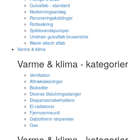
Gulvafløb - standard
Nedsivningsanlæg
Renoveringskoblinger
Rottesikring
Spildevandspumper
Unidrain gulvafløb bruseniche
Wavin sitech afløb
Varme & klima
Varme & klima - kategorier
Ventilation
Aftræksløsninger
Biokedler
Diverse tilslutningsslanger
Ekspansionsbeholdere
El-radiatorer
Fjernvarmeunit
Gabotherm rørpaneler
Gas
Varme & klima - kategorier