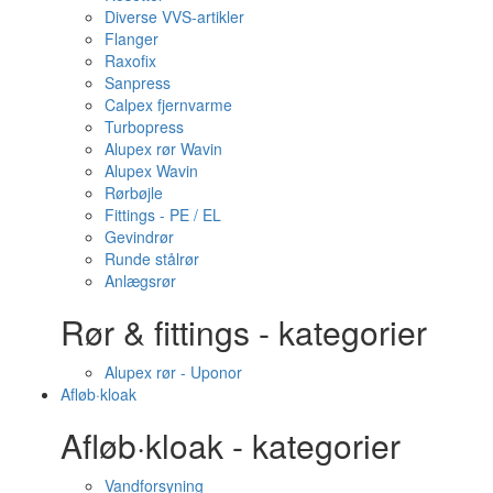
Diverse VVS-artikler
Flanger
Raxofix
Sanpress
Calpex fjernvarme
Turbopress
Alupex rør Wavin
Alupex Wavin
Rørbøjle
Fittings - PE / EL
Gevindrør
Runde stålrør
Anlægsrør
Rør & fittings - kategorier
Alupex rør - Uponor
Afløb·kloak
Afløb·kloak - kategorier
Vandforsyning