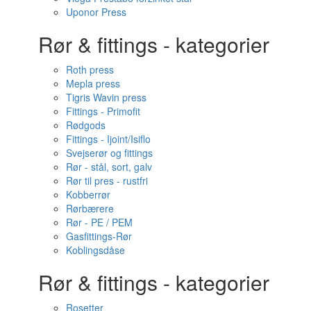
Uponor Press
Rør & fittings - kategorier
Roth press
Mepla press
Tigris Wavin press
Fittings - Primofit
Rødgods
Fittings - Ijoint/Isiflo
Svejserør og fittings
Rør - stål, sort, galv
Rør til pres - rustfri
Kobberrør
Rørbærere
Rør - PE / PEM
Gasfittings-Rør
Koblingsdåse
Rør & fittings - kategorier
Rosetter