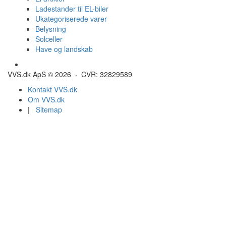
Ladestander til EL-biler
Ukategoriserede varer
Belysning
Solceller
Have og landskab
Gulvvarme - Megatherm
VVS.dk ApS © 2026 · CVR: 32829589
Kontakt VVS.dk
Om VVS.dk
|
Sitemap