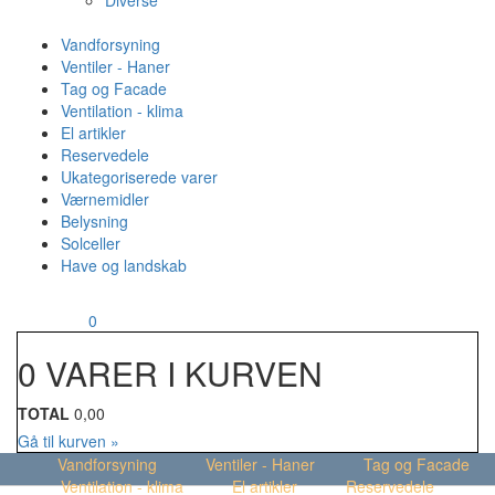
Diverse
Vandforsyning
Ventiler - Haner
Tag og Facade
Ventilation - klima
El artikler
Reservedele
Ukategoriserede varer
Værnemidler
Belysning
Solceller
Have og landskab
MENU
Din kurv
0
0 VARER I KURVEN
TOTAL
0,00
Gå til kurven »
Vandforsyning
Ventiler - Haner
Tag og Facade
Ventilation - klima
El artikler
Reservedele