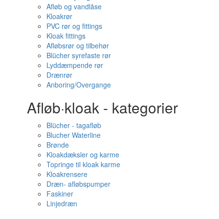
Afløb og vandlåse
Kloakrør
PVC rør og fittings
Kloak fittings
Afløbsrør og tilbehør
Blücher syrefaste rør
Lyddæmpende rør
Drænrør
Anboring/Overgange
Afløb·kloak - kategorier
Blücher - tagafløb
Blucher Waterline
Brønde
Kloakdæksler og karme
Topringe til kloak karme
Kloakrensere
Dræn- afløbspumper
Faskiner
Linjedræn