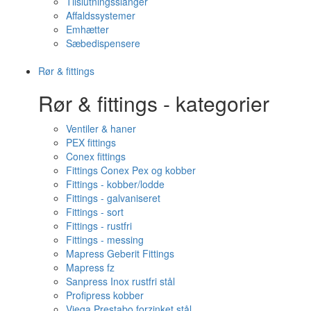
Tilslutningsslanger
Affaldssystemer
Emhætter
Sæbedispensere
Rør & fittings
Rør & fittings - kategorier
Ventiler & haner
PEX fittings
Conex fittings
Fittings Conex Pex og kobber
Fittings - kobber/lodde
Fittings - galvaniseret
Fittings - sort
Fittings - rustfri
Fittings - messing
Mapress Geberit Fittings
Mapress fz
Sanpress Inox rustfri stål
Profipress kobber
Viega Prestabo forzinket stål