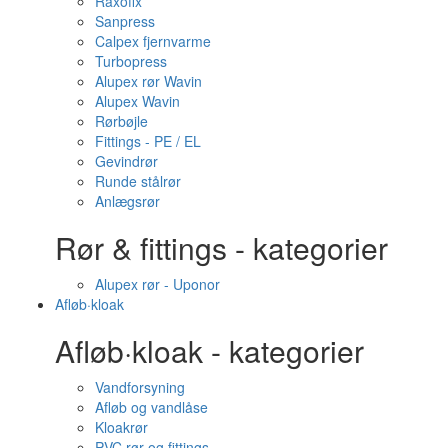
Raxofix
Sanpress
Calpex fjernvarme
Turbopress
Alupex rør Wavin
Alupex Wavin
Rørbøjle
Fittings - PE / EL
Gevindrør
Runde stålrør
Anlægsrør
Rør & fittings - kategorier
Alupex rør - Uponor
Afløb·kloak
Afløb·kloak - kategorier
Vandforsyning
Afløb og vandlåse
Kloakrør
PVC rør og fittings