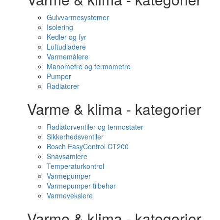
Gulvvarmesystemer
Isolering
Kedler og fyr
Luftudladere
Varmemålere
Manometre og termometre
Pumper
Radiatorer
Varme & klima - kategorier
Radiatorventiler og termostater
Sikkerhedsventiler
Bosch EasyControl CT200
Snavsamlere
Temperaturkontrol
Varmepumper
Varmepumper tilbehør
Varmevekslere
Varme & klima - kategorier