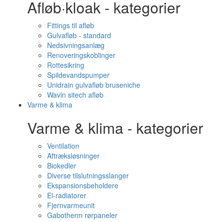
Afløb·kloak - kategorier
Fittings til afløb
Gulvafløb - standard
Nedsivningsanlæg
Renoveringskoblinger
Rottesikring
Spildevandspumper
Unidrain gulvafløb bruseniche
Wavin sitech afløb
Varme & klima
Varme & klima - kategorier
Ventilation
Aftræksløsninger
Biokedler
Diverse tilslutningsslanger
Ekspansionsbeholdere
El-radiatorer
Fjernvarmeunit
Gabotherm rørpaneler