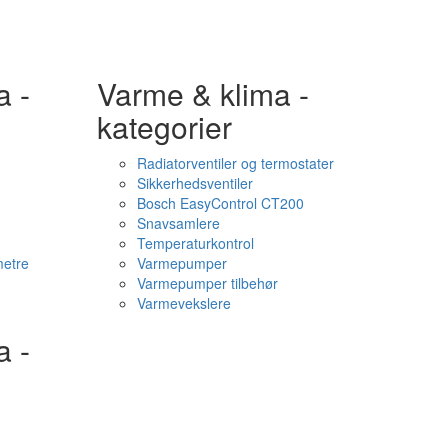
a -
Varme & klima -
kategorier
Radiatorventiler og termostater
Sikkerhedsventiler
Bosch EasyControl CT200
Snavsamlere
Temperaturkontrol
etre
Varmepumper
Varmepumper tilbehør
Varmevekslere
a -