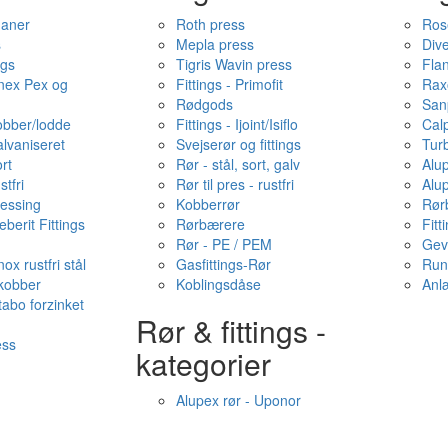
haner
Roth press
Ros
s
Mepla press
Dive
ngs
Tigris Wavin press
Fla
onex Pex og
Fittings - Primofit
Rax
Rødgods
San
kobber/lodde
Fittings - Ijoint/Isiflo
Cal
alvaniseret
Svejserør og fittings
Tur
ort
Rør - stål, sort, galv
Alu
stfri
Rør til pres - rustfri
Alu
messing
Kobberrør
Rør
berit Fittings
Rørbærere
Fitt
Rør - PE / PEM
Gev
ox rustfri stål
Gasfittings-Rør
Run
 kobber
Koblingsdåse
Anl
tabo forzinket
Rør & fittings -
ess
kategorier
Alupex rør - Uponor