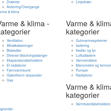
Drænrør
Linjedræn
Anboring/Overgange
arme & klima
Varme & klima -
Varme & klim
ategorier
kategorier
Ventilation
Gulvvarmesystemer
Aftræksløsninger
Isolering
Biokedler
Kedler og fyr
Diverse tilslutningsslanger
Luftudladere
Ekspansionsbeholdere
Varmemålere
El-radiatorer
Manometre og termom
Fjernvarmeunit
Pumper
Gabotherm rørpaneler
Radiatorer
Gas
Varme & klim
kategorier
Varmtvandsbeholdere
agrender