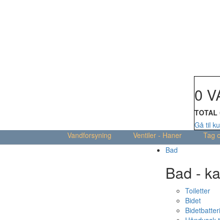
Din kur
0 V
TOTAL
Gå til k
Vandforsyning
Ventiler - Haner
Tag 
Bad
Bad - ka
Toiletter
Bidet
Bidetbatter