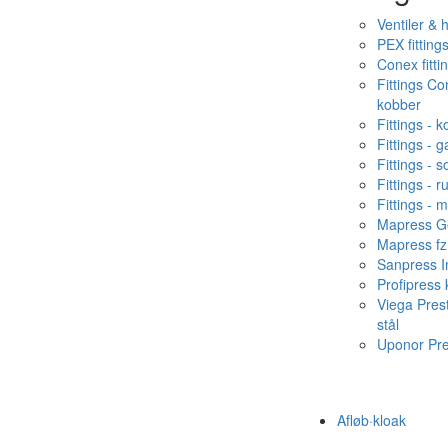
Ventiler & 
PEX fitting
Conex fitti
Fittings C
kobber
Fittings - 
Fittings - g
Fittings - s
Fittings - ru
Fittings - 
Mapress Ge
Mapress fz
Sanpress In
Profipress
Viega Pres
stål
Uponor Pr
Afløb·kloak