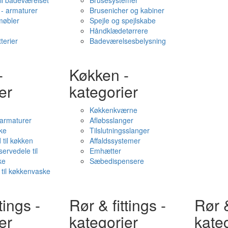
il badeværelset
Brusesystemer
- armaturer
Brusenicher og kabiner
øbler
Spejle og spejlskabe
Håndklædetørrere
terier
Badeværelsesbelysning
-
Køkken -
er
kategorier
Køkkenkværne
l armaturer
Afløbsslanger
ke
Tilslutningsslanger
 til køkken
Affaldssystemer
servedele til
Emhætter
ke
Sæbedispensere
 til køkkenvaske
tings -
Rør & fittings -
Rør &
er
kategorier
kate