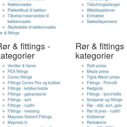
Køkkenvaske
Tilslutningsslanger
Pakketilbud til køkken
Affaldssystemer
Tilbehør/reservedele til
Emhætter
køkkenvaske
Sæbedispensere
Skylleskåle til køkkenvaske
r & fittings
ør & fittings -
Rør & fittings 
ategorier
kategorier
Ventiler & haner
Roth press
PEX fittings
Mepla press
Conex fittings
Tigris Wavin press
Fittings Conex Pex og kobber
Fittings - Primofit
Fittings - kobber/lodde
Rødgods
Fittings - galvaniseret
Fittings - Ijoint/Isiflo
Fittings - sort
Svejserør og fittings
Fittings - rustfri
Rør - stål, sort, galv
Fittings - messing
Rør til pres - rustfri
Mapress Geberit Fittings
Kobberrør
Mapress fz
Rørbærere