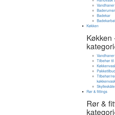
Håndvask t
Vandhaner 
Baderumsm
Badekar
Badekarbat
Køkken
Køkken 
kategori
Vandhaner
Tilbehør ti
Køkkenvas
Pakketilbud
Tilbehør/re
køkkenvas
Skylleskåle
Rør & fittings
Rør & fit
kategori