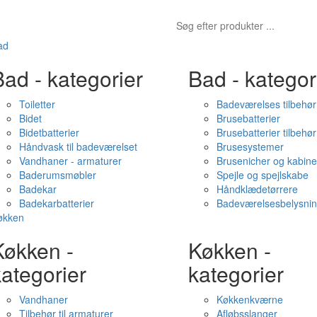
ad
ad - kategorier
Bad - kategor
Toiletter
Badeværelses tilbehør
Bidet
Brusebatterier
Bidetbatterier
Brusebatterier tilbehør
Håndvask til badeværelset
Brusesystemer
Vandhaner - armaturer
Brusenicher og kabine
Baderumsmøbler
Spejle og spejlskabe
Badekar
Håndklædetørrere
Badekarbatterier
Badeværelsesbelysni
økken
Køkken -
Køkken -
ategorier
kategorier
Vandhaner
Køkkenkværne
Tilbehør til armaturer
Afløbsslanger