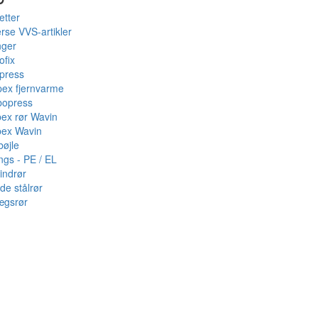
etter
rse VVS-artikler
nger
ofix
press
pex fjernvarme
bopress
pex rør Wavin
pex Wavin
bøjle
ings - PE / EL
indrør
de stålrør
ægsrør