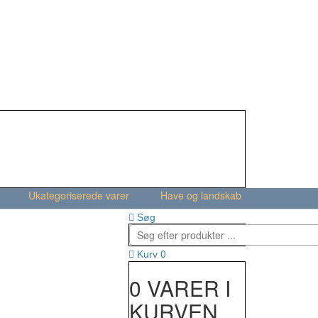
Ukategoriserede varer
Have og landskab
Søg
0
Kurv
0 VARER I
KURVEN