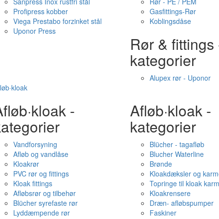
Sanpress Inox rustfri stål
Rør - PE / PEM
Profipress kobber
Gasfittings-Rør
Viega Prestabo forzinket stål
Koblingsdåse
Uponor Press
Rør & fittings 
kategorier
Alupex rør - Uponor
løb·kloak
fløb·kloak -
Afløb·kloak -
ategorier
kategorier
Vandforsyning
Blücher - tagafløb
Afløb og vandlåse
Blucher Waterline
Kloakrør
Brønde
PVC rør og fittings
Kloakdæksler og karm
Kloak fittings
Topringe til kloak kar
Afløbsrør og tilbehør
Kloakrensere
Blücher syrefaste rør
Dræn- afløbspumper
Lyddæmpende rør
Faskiner