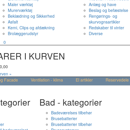
Maler værktøj
Anlæg og have
Murerværktøj
Beslag og befæstelse
Beklædning og Sikkerhed
Rengørings- og
Asfalt
skurvognsartikler
Kemi, Clips og afdækning
Redskaber til vinter
Brolæggerudstyr
Diverse
v
0
ARER I KURVEN
0,00
urven »
og Facade
Ventilation - klima
El artikler
Reservedele
tegorier
Bad - kategorier
Badeværelses tilbehør
Brusebatterier
ier
Brusebatterier tilbehør