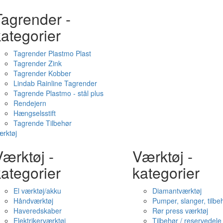
Tagrender -
ategorier
Tagrender Plastmo Plast
Tagrender Zink
Tagrender Kobber
Lindab Rainline Tagrender
Tagrende Plastmo - stål plus
Rendejern
Hængselsstift
Tagrende Tilbehør
rktøj
ærktøj -
Værktøj -
ategorier
kategorier
El værktøj/akku
Diamantværktøj
Håndværktøj
Pumper, slanger, tilbe
Haveredskaber
Rør press værktøj
Elektrikerværktøj
Tilbehør / reservedele