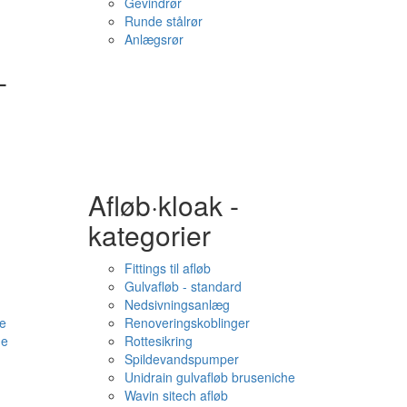
Gevindrør
Runde stålrør
Anlægsrør
-
Afløb·kloak -
kategorier
Fittings til afløb
Gulvafløb - standard
Nedsivningsanlæg
e
Renoveringskoblinger
me
Rottesikring
Spildevandspumper
Unidrain gulvafløb bruseniche
Wavin sitech afløb