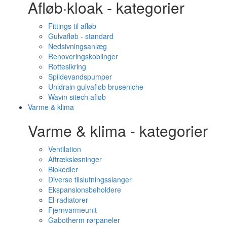
Afløb·kloak - kategorier
Fittings til afløb
Gulvafløb - standard
Nedsivningsanlæg
Renoveringskoblinger
Rottesikring
Spildevandspumper
Unidrain gulvafløb bruseniche
Wavin sitech afløb
Varme & klima
Varme & klima - kategorier
Ventilation
Aftræksløsninger
Biokedler
Diverse tilslutningsslanger
Ekspansionsbeholdere
El-radiatorer
Fjernvarmeunit
Gabotherm rørpaneler