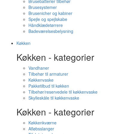
Brusebatterier tilbehør
Brusesystemer
Brusenicher og kabiner
Spejle og spejlskabe
Håndklædetørrere
Badeværelsesbelysning
Køkken
Køkken - kategorier
Vandhaner
Tilbehør til armaturer
Køkkenvaske
Pakketilbud til køkken
Tilbehør/reservedele til køkkenvaske
Skylleskåle til køkkenvaske
Køkken - kategorier
Køkkenkværne
Afløbsslanger