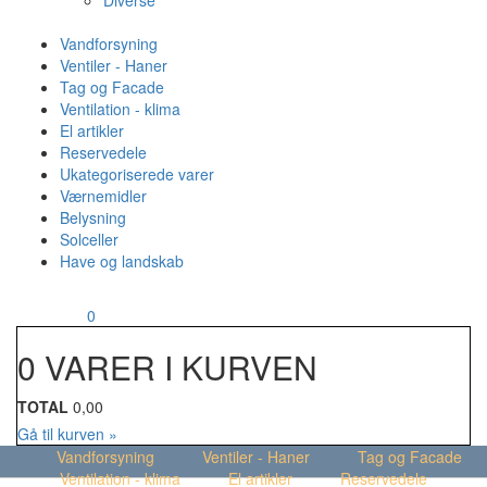
Diverse
Vandforsyning
Ventiler - Haner
Tag og Facade
Ventilation - klima
El artikler
Reservedele
Ukategoriserede varer
Værnemidler
Belysning
Solceller
Have og landskab
MENU
Din kurv
0
0 VARER I KURVEN
TOTAL
0,00
Gå til kurven »
Vandforsyning
Ventiler - Haner
Tag og Facade
Ventilation - klima
El artikler
Reservedele