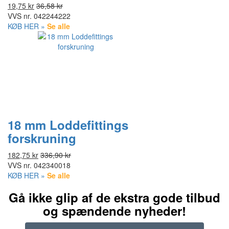
19,75 kr
36,58 kr
VVS nr.
042244222
KØB HER »
Se alle
18 mm Loddefittings
forskruning
182,75 kr
336,90 kr
VVS nr.
042340018
KØB HER »
Se alle
Gå ikke glip af de ekstra gode tilbud
og spændende nyheder!