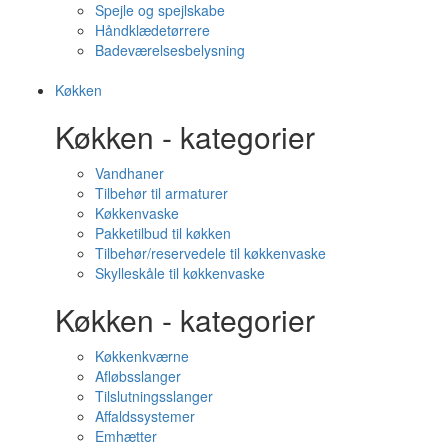
Spejle og spejlskabe
Håndklædetørrere
Badeværelsesbelysning
Køkken
Køkken - kategorier
Vandhaner
Tilbehør til armaturer
Køkkenvaske
Pakketilbud til køkken
Tilbehør/reservedele til køkkenvaske
Skylleskåle til køkkenvaske
Køkken - kategorier
Køkkenkværne
Afløbsslanger
Tilslutningsslanger
Affaldssystemer
Emhætter