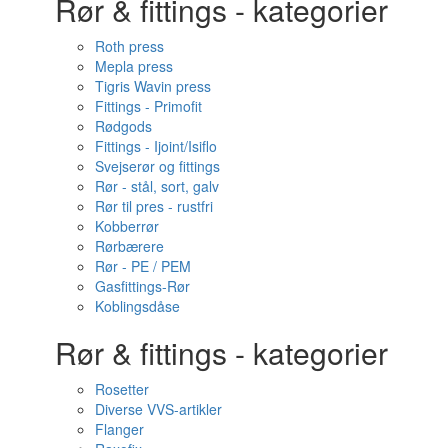
Rør & fittings - kategorier
Roth press
Mepla press
Tigris Wavin press
Fittings - Primofit
Rødgods
Fittings - Ijoint/Isiflo
Svejserør og fittings
Rør - stål, sort, galv
Rør til pres - rustfri
Kobberrør
Rørbærere
Rør - PE / PEM
Gasfittings-Rør
Koblingsdåse
Rør & fittings - kategorier
Rosetter
Diverse VVS-artikler
Flanger