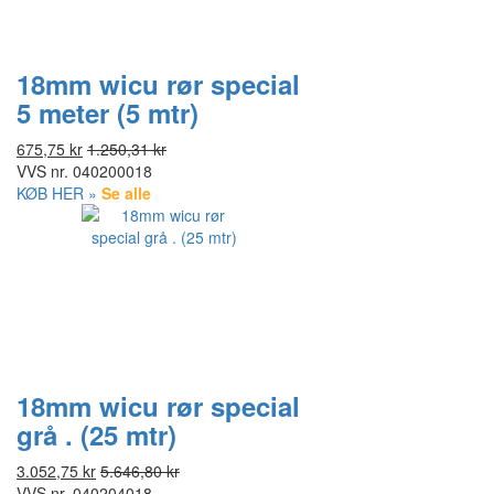
18mm wicu rør special
5 meter (5 mtr)
675,75 kr
1.250,31 kr
VVS nr.
040200018
KØB HER »
Se alle
18mm wicu rør special
grå . (25 mtr)
3.052,75 kr
5.646,80 kr
VVS nr.
040204018