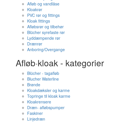
Afløb og vandlåse
Kloakrør
PVC rør og fittings
Kloak fittings
Afløbsrør og tilbehør
Blücher syrefaste rør
Lyddæmpende rør
Drænrør
Anboring/Overgange
Afløb·kloak - kategorier
Blücher - tagafløb
Blucher Waterline
Brønde
Kloakdæksler og karme
Topringe til kloak karme
Kloakrensere
Dræn- afløbspumper
Faskiner
Linjedræn