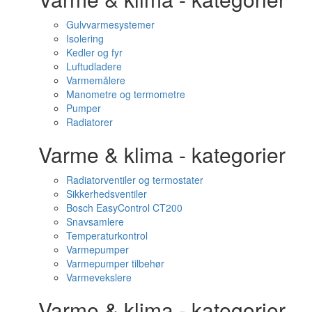
Gulvvarmesystemer
Isolering
Kedler og fyr
Luftudladere
Varmemålere
Manometre og termometre
Pumper
Radiatorer
Varme & klima - kategorier
Radiatorventiler og termostater
Sikkerhedsventiler
Bosch EasyControl CT200
Snavsamlere
Temperaturkontrol
Varmepumper
Varmepumper tilbehør
Varmevekslere
Varme & klima - kategorier