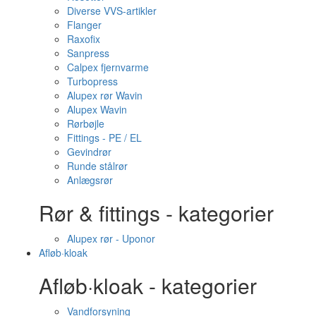
Diverse VVS-artikler
Flanger
Raxofix
Sanpress
Calpex fjernvarme
Turbopress
Alupex rør Wavin
Alupex Wavin
Rørbøjle
Fittings - PE / EL
Gevindrør
Runde stålrør
Anlægsrør
Rør & fittings - kategorier
Alupex rør - Uponor
Afløb·kloak
Afløb·kloak - kategorier
Vandforsyning