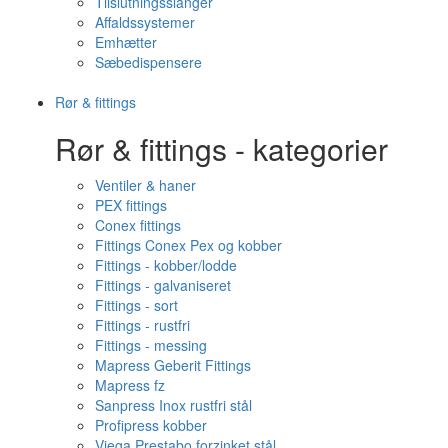
Tilslutningsslanger
Affaldssystemer
Emhætter
Sæbedispensere
Rør & fittings
Rør & fittings - kategorier
Ventiler & haner
PEX fittings
Conex fittings
Fittings Conex Pex og kobber
Fittings - kobber/lodde
Fittings - galvaniseret
Fittings - sort
Fittings - rustfri
Fittings - messing
Mapress Geberit Fittings
Mapress fz
Sanpress Inox rustfri stål
Profipress kobber
Viega Prestabo forzinket stål