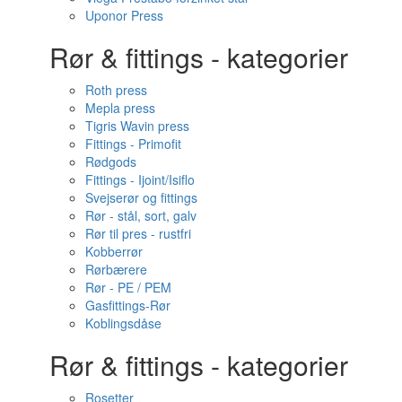
Uponor Press
Rør & fittings - kategorier
Roth press
Mepla press
Tigris Wavin press
Fittings - Primofit
Rødgods
Fittings - Ijoint/Isiflo
Svejserør og fittings
Rør - stål, sort, galv
Rør til pres - rustfri
Kobberrør
Rørbærere
Rør - PE / PEM
Gasfittings-Rør
Koblingsdåse
Rør & fittings - kategorier
Rosetter