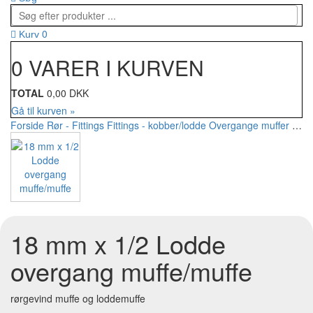
0
Kurv
0 VARER I KURVEN
TOTAL
0,00 DKK
Gå til kurven »
Forside
Rør - Fittings
Fittings - kobber/lodde
Overgange muffer
18 m
18 mm x 1/2 Lodde
overgang muffe/muffe
rørgevind muffe og loddemuffe