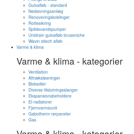
Gulvafløb - standard
Nedsivningsanlæg
Renoveringskoblinger
Rottesikring
Spildevandspumper
Unidrain gulvafløb bruseniche
Wavin sitech afløb
Varme & klima
Varme & klima - kategorier
Ventilation
Aftræksløsninger
Biokedler
Diverse tilslutningsslanger
Ekspansionsbeholdere
El-radiatorer
Fjernvarmeunit
Gabotherm rørpaneler
Gas
Varme & klima - kategorier