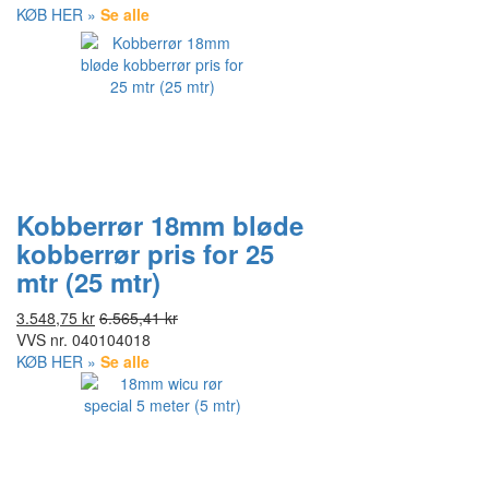
KØB HER »
Se alle
Kobberrør 18mm bløde
kobberrør pris for 25
mtr (25 mtr)
3.548,75 kr
6.565,41 kr
VVS nr.
040104018
KØB HER »
Se alle