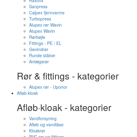
Raxofix
Sanpress
Calpex fjernvarme
Turbopress
Alupex rør Wavin
Alupex Wavin
Rørbøjle
Fittings - PE / EL
Gevindrør
Runde stålrør
Anlægsrør
Rør & fittings - kategorier
Alupex rør - Uponor
Afløb·kloak
Afløb·kloak - kategorier
Vandforsyning
Afløb og vandlåse
Kloakrør
PVC rør og fittings