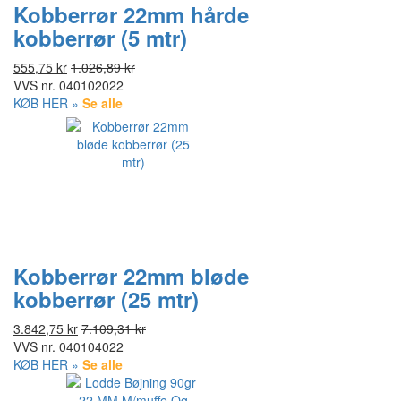
Kobberrør 22mm hårde
kobberrør (5 mtr)
555,75 kr
1.026,89 kr
VVS nr.
040102022
KØB HER »
Se alle
Kobberrør 22mm bløde
kobberrør (25 mtr)
3.842,75 kr
7.109,31 kr
VVS nr.
040104022
KØB HER »
Se alle