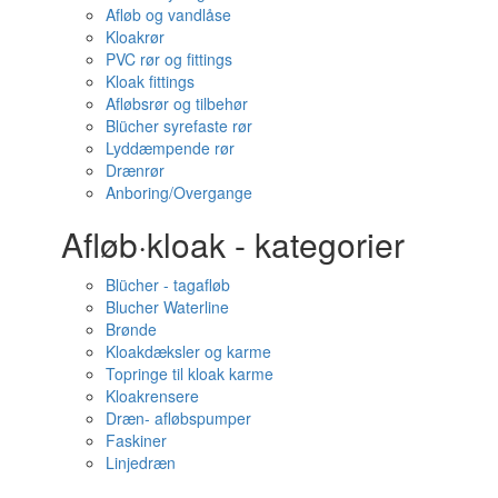
Afløb og vandlåse
Kloakrør
PVC rør og fittings
Kloak fittings
Afløbsrør og tilbehør
Blücher syrefaste rør
Lyddæmpende rør
Drænrør
Anboring/Overgange
Afløb·kloak - kategorier
Blücher - tagafløb
Blucher Waterline
Brønde
Kloakdæksler og karme
Topringe til kloak karme
Kloakrensere
Dræn- afløbspumper
Faskiner
Linjedræn