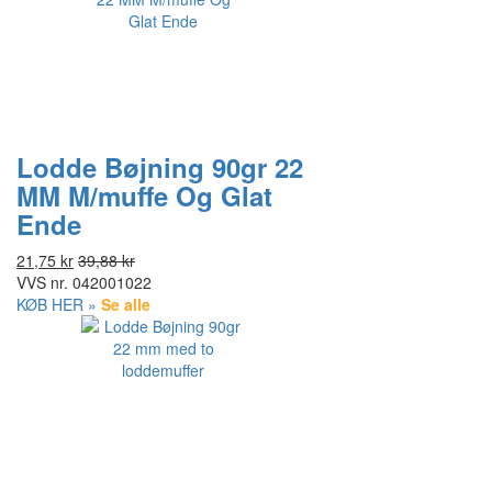
Lodde Bøjning 90gr 22
MM M/muffe Og Glat
Ende
21,75 kr
39,88 kr
VVS nr.
042001022
KØB HER »
Se alle