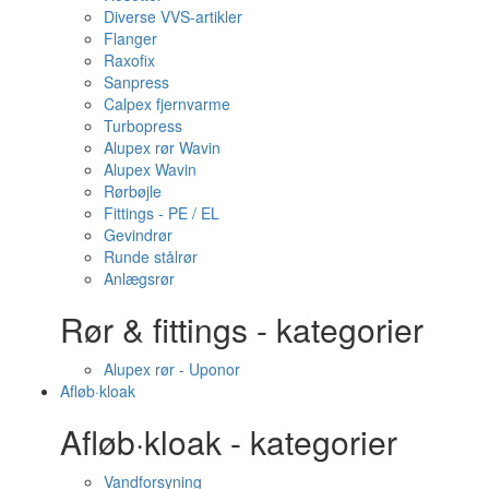
Diverse VVS-artikler
Flanger
Raxofix
Sanpress
Calpex fjernvarme
Turbopress
Alupex rør Wavin
Alupex Wavin
Rørbøjle
Fittings - PE / EL
Gevindrør
Runde stålrør
Anlægsrør
Rør & fittings - kategorier
Alupex rør - Uponor
Afløb·kloak
Afløb·kloak - kategorier
Vandforsyning