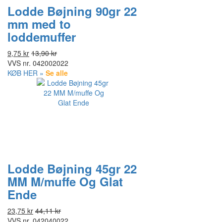
Lodde Bøjning 90gr 22
mm med to
loddemuffer
9,75 kr
13,90 kr
VVS nr.
042002022
KØB HER »
Se alle
Lodde Bøjning 45gr 22
MM M/muffe Og Glat
Ende
23,75 kr
44,11 kr
VVS nr.
042040022