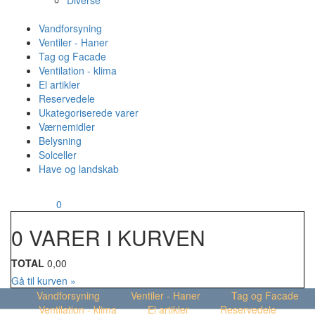
Diverse
Vandforsyning
Ventiler - Haner
Tag og Facade
Ventilation - klima
El artikler
Reservedele
Ukategoriserede varer
Værnemidler
Belysning
Solceller
Have og landskab
MENU
Din kurv
0
0 VARER I KURVEN
TOTAL
0,00
Gå til kurven »
Vandforsyning
Ventiler - Haner
Tag og Facade
Ventilation - klima
El artikler
Reservedele