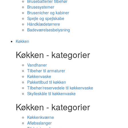
Brusebatterier tilbehør
Brusesystemer
Brusenicher og kabiner
Spejle og spejlskabe
Håndklædetørrere
Badeværelsesbelysning
Køkken
Køkken - kategorier
Vandhaner
Tilbehør til armaturer
Køkkenvaske
Pakketilbud til køkken
Tilbehør/reservedele til køkkenvaske
Skylleskåle til køkkenvaske
Køkken - kategorier
Køkkenkværne
Afløbsslanger