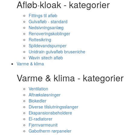
Afløb·kloak - kategorier
Fittings til afløb
Gulvafløb - standard
Nedsivningsanlæg
Renoveringskoblinger
Rottesikring
Spildevandspumper
Unidrain gulvafløb bruseniche
Wavin sitech afløb
Varme & klima
Varme & klima - kategorier
Ventilation
Aftræksløsninger
Biokedler
Diverse tilslutningsslanger
Ekspansionsbeholdere
El-radiatorer
Fjernvarmeunit
Gabotherm rørpaneler