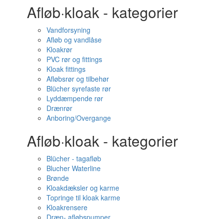
Afløb·kloak - kategorier
Vandforsyning
Afløb og vandlåse
Kloakrør
PVC rør og fittings
Kloak fittings
Afløbsrør og tilbehør
Blücher syrefaste rør
Lyddæmpende rør
Drænrør
Anboring/Overgange
Afløb·kloak - kategorier
Blücher - tagafløb
Blucher Waterline
Brønde
Kloakdæksler og karme
Topringe til kloak karme
Kloakrensere
Dræn- afløbspumper