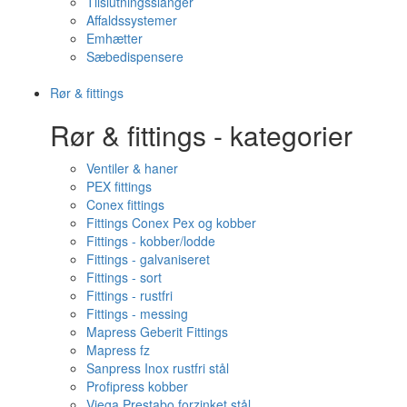
Tilslutningsslanger
Affaldssystemer
Emhætter
Sæbedispensere
Rør & fittings
Rør & fittings - kategorier
Ventiler & haner
PEX fittings
Conex fittings
Fittings Conex Pex og kobber
Fittings - kobber/lodde
Fittings - galvaniseret
Fittings - sort
Fittings - rustfri
Fittings - messing
Mapress Geberit Fittings
Mapress fz
Sanpress Inox rustfri stål
Profipress kobber
Viega Prestabo forzinket stål