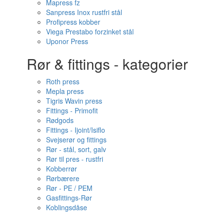
Mapress fz
Sanpress Inox rustfri stål
Profipress kobber
Viega Prestabo forzinket stål
Uponor Press
Rør & fittings - kategorier
Roth press
Mepla press
Tigris Wavin press
Fittings - Primofit
Rødgods
Fittings - Ijoint/Isiflo
Svejserør og fittings
Rør - stål, sort, galv
Rør til pres - rustfri
Kobberrør
Rørbærere
Rør - PE / PEM
Gasfittings-Rør
Koblingsdåse