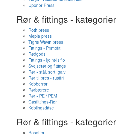
Uponor Press
Rør & fittings - kategorier
Roth press
Mepla press
Tigris Wavin press
Fittings - Primofit
Rødgods
Fittings - Ijoint/Isiflo
Svejserør og fittings
Rør - stål, sort, galv
Rør til pres - rustfri
Kobberrør
Rørbærere
Rør - PE / PEM
Gasfittings-Rør
Koblingsdåse
Rør & fittings - kategorier
Rosetter