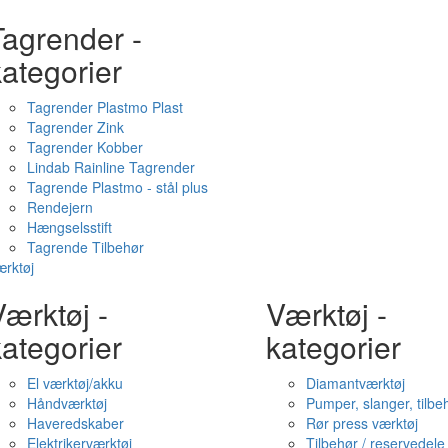
Tagrender -
ategorier
Tagrender Plastmo Plast
Tagrender Zink
Tagrender Kobber
Lindab Rainline Tagrender
Tagrende Plastmo - stål plus
Rendejern
Hængselsstift
Tagrende Tilbehør
rktøj
ærktøj -
Værktøj -
ategorier
kategorier
El værktøj/akku
Diamantværktøj
Håndværktøj
Pumper, slanger, tilbe
Haveredskaber
Rør press værktøj
Elektrikerværktøj
Tilbehør / reservedele