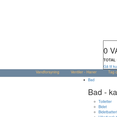
Din kur
0 V
TOTAL
Gå til k
Vandforsyning
Ventiler - Haner
Tag 
Bad
Bad - ka
Toiletter
Bidet
Bidetbatter