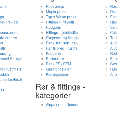
haner
Roth press
Ros
s
Mepla press
Dive
ngs
Tigris Wavin press
Fla
onex Pex og
Fittings - Primofit
Rax
Rødgods
San
kobber/lodde
Fittings - Ijoint/Isiflo
Cal
alvaniseret
Svejserør og fittings
Tur
ort
Rør - stål, sort, galv
Alu
stfri
Rør til pres - rustfri
Alu
messing
Kobberrør
Rør
berit Fittings
Rørbærere
Fitt
Rør - PE / PEM
Gev
ox rustfri stål
Gasfittings-Rør
Run
 kobber
Koblingsdåse
Anl
tabo forzinket
Rør & fittings -
ess
kategorier
Alupex rør - Uponor