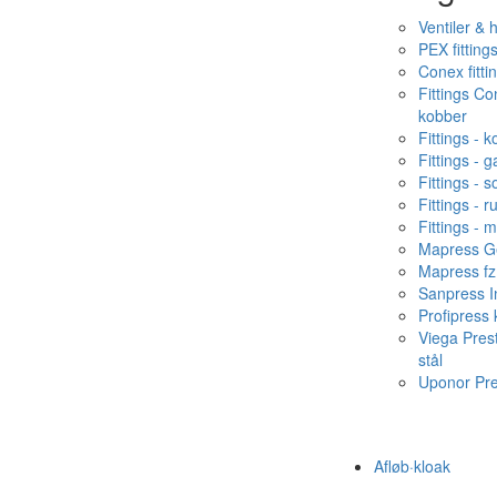
Ventiler & 
PEX fitting
Conex fitti
Fittings C
kobber
Fittings - 
Fittings - g
Fittings - s
Fittings - ru
Fittings - 
Mapress Ge
Mapress fz
Sanpress In
Profipress
Viega Pres
stål
Uponor Pr
Afløb·kloak