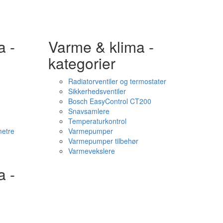
a -
Varme & klima -
kategorier
Radiatorventiler og termostater
Sikkerhedsventiler
Bosch EasyControl CT200
Snavsamlere
Temperaturkontrol
etre
Varmepumper
Varmepumper tilbehør
Varmevekslere
a -