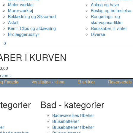
Maler værktøj
Anlæg og have
Murerværktøj
Beslag og befæstelse
Beklædning og Sikkerhed
Rengørings- og
Asfalt
skurvognsartikler
Kemi, Clips og afdækning
Redskaber til vinter
Brolæggerudstyr
Diverse
v
0
ARER I KURVEN
0,00
urven »
og Facade
Ventilation - klima
El artikler
Reservedele
tegorier
Bad - kategorier
Badeværelses tilbehør
Brusebatterier
ier
Brusebatterier tilbehør