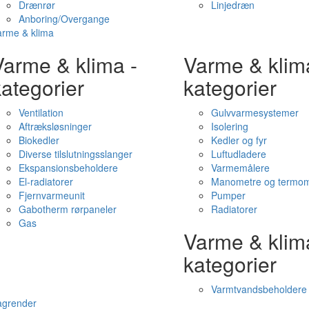
Drænrør
Linjedræn
Anboring/Overgange
arme & klima
Varme & klima -
Varme & klim
ategorier
kategorier
Ventilation
Gulvvarmesystemer
Aftræksløsninger
Isolering
Biokedler
Kedler og fyr
Diverse tilslutningsslanger
Luftudladere
Ekspansionsbeholdere
Varmemålere
El-radiatorer
Manometre og termom
Fjernvarmeunit
Pumper
Gabotherm rørpaneler
Radiatorer
Gas
Varme & klim
kategorier
Varmtvandsbeholdere
agrender