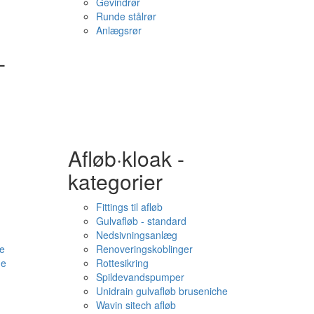
Gevindrør
Runde stålrør
Anlægsrør
-
Afløb·kloak -
kategorier
Fittings til afløb
Gulvafløb - standard
Nedsivningsanlæg
e
Renoveringskoblinger
me
Rottesikring
Spildevandspumper
Unidrain gulvafløb bruseniche
Wavin sitech afløb