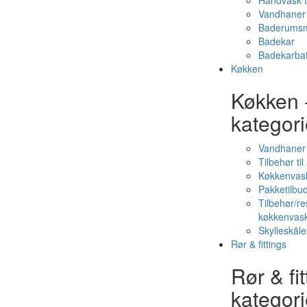
Håndvask t
Vandhaner 
Baderumsm
Badekar
Badekarbat
Køkken
Køkken 
kategori
Vandhaner
Tilbehør ti
Køkkenvas
Pakketilbud
Tilbehør/re
køkkenvas
Skylleskåle
Rør & fittings
Rør & fit
kategori