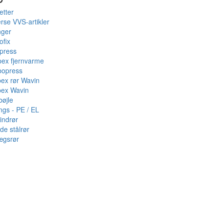
etter
rse VVS-artikler
nger
ofix
press
pex fjernvarme
bopress
pex rør Wavin
pex Wavin
bøjle
ings - PE / EL
indrør
de stålrør
ægsrør