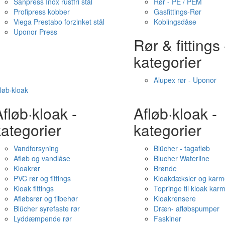
Sanpress Inox rustfri stål
Rør - PE / PEM
Profipress kobber
Gasfittings-Rør
Viega Prestabo forzinket stål
Koblingsdåse
Uponor Press
Rør & fittings 
kategorier
Alupex rør - Uponor
løb·kloak
fløb·kloak -
Afløb·kloak -
ategorier
kategorier
Vandforsyning
Blücher - tagafløb
Afløb og vandlåse
Blucher Waterline
Kloakrør
Brønde
PVC rør og fittings
Kloakdæksler og karm
Kloak fittings
Topringe til kloak kar
Afløbsrør og tilbehør
Kloakrensere
Blücher syrefaste rør
Dræn- afløbspumper
Lyddæmpende rør
Faskiner