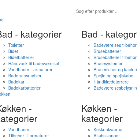
ad
ad - kategorier
Bad - kategor
Toiletter
Badeværelses tilbehør
Bidet
Brusebatterier
Bidetbatterier
Brusebatterier tilbehør
Håndvask til badeværelset
Brusesystemer
Vandhaner - armaturer
Brusenicher og kabine
Baderumsmøbler
Spejle og spejlskabe
Badekar
Håndklædetørrere
Badekarbatterier
Badeværelsesbelysni
økken
Køkken -
Køkken -
ategorier
kategorier
Vandhaner
Køkkenkværne
Tilbehør til armaturer
Afløbsslanger