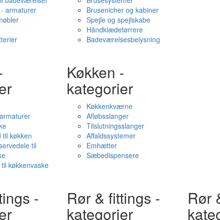
il badeværelset
Brusesystemer
- armaturer
Brusenicher og kabiner
øbler
Spejle og spejlskabe
Håndklædetørrere
terier
Badeværelsesbelysning
-
Køkken -
er
kategorier
Køkkenkværne
l armaturer
Afløbsslanger
ke
Tilslutningsslanger
 til køkken
Affaldssystemer
servedele til
Emhætter
ke
Sæbedispensere
 til køkkenvaske
tings -
Rør & fittings -
Rør &
er
kategorier
kate