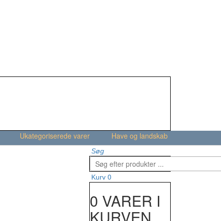
Ukategoriserede varer
Have og landskab
Søg
0
Kurv
0 VARER I
KURVEN