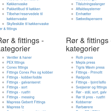
Køkkenvaske
Tilslutningsslanger
Pakketilbud til køkken
Affaldssystemer
Tilbehør/reservedele til
Emhætter
køkkenvaske
Sæbedispensere
Skylleskåle til køkkenvaske
r & fittings
ør & fittings -
Rør & fittings 
ategorier
kategorier
Ventiler & haner
Roth press
PEX fittings
Mepla press
Conex fittings
Tigris Wavin press
Fittings Conex Pex og kobber
Fittings - Primofit
Fittings - kobber/lodde
Rødgods
Fittings - galvaniseret
Fittings - Ijoint/Isiflo
Fittings - sort
Svejserør og fittings
Fittings - rustfri
Rør - stål, sort, galv
Fittings - messing
Rør til pres - rustfri
Mapress Geberit Fittings
Kobberrør
Mapress fz
Rørbærere