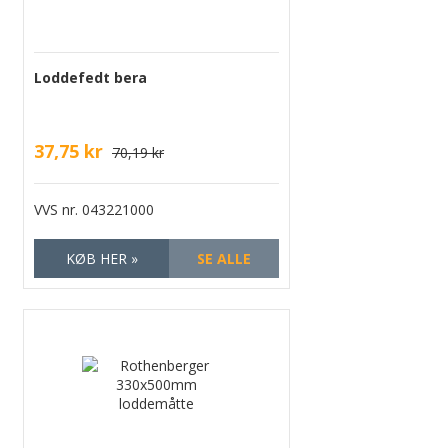
Loddefedt bera
37,75 kr
70,19 kr
VVS nr.
043221000
KØB HER »
SE ALLE