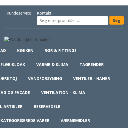
Kundeservice
Kontakt
BAD
KØKKEN
RØR & FITTINGS
AFLØB·KLOAK
VARME & KLIMA
TAGRENDER
VÆRKTØJ
VANDFORSYNING
VENTILER - HANER
TAG OG FACADE
VENTILATION - KLIMA
L ARTIKLER
RESERVEDELE
UKATEGORISEREDE VARER
VÆRNEMIDLER