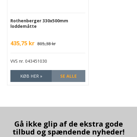
Rothenberger 330x500mm
loddemåtte
435,75 kr
805,38 kr
VVS nr.
043451030
KØB HER »
SE ALLE
Gå ikke glip af de ekstra gode
tilbud og spændende nyheder!