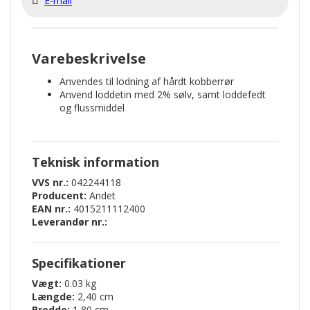
E-mail
Varebeskrivelse
Anvendes til lodning af hårdt kobberrør
Anvend loddetin med 2% sølv, samt loddefedt
og flussmiddel
Teknisk information
VVS nr.:
042244118
Producent:
Andet
EAN nr.:
4015211112400
Leverandør nr.:
Specifikationer
Vægt:
0.03 kg
Længde:
2,40 cm
Bredde:
1,80 cm