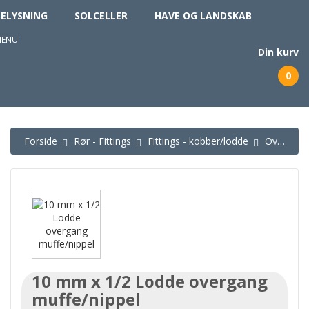
BELYSNING
SOLCELLER
HAVE OG LANDSKAB
MENU
Din kurv
0
Forside
Rør - Fittings
Fittings - kobber/lodde
Overgange nipler
10 mm x 1/2 Lodde overgang
muffe/nippel