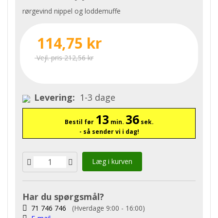
rørgevind nippel og loddemuffe
114,75 kr
Vejl. pris 212,56 kr
Levering:
1-3 dage
13
36
Bestil før
min.
sek.
- så sender vi i dag!
Læg i kurven
Har du spørgsmål?
71 746 746
(Hverdage 9:00 - 16:00)