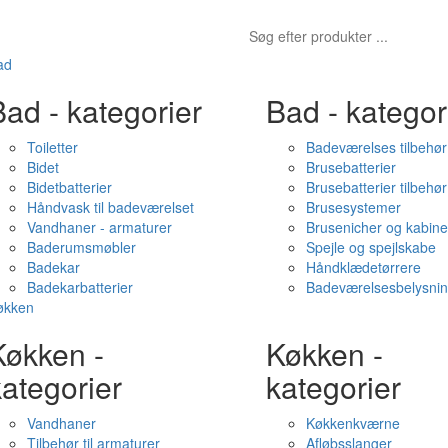
ad
ad - kategorier
Bad - kategor
Toiletter
Badeværelses tilbehør
Bidet
Brusebatterier
Bidetbatterier
Brusebatterier tilbehør
Håndvask til badeværelset
Brusesystemer
Vandhaner - armaturer
Brusenicher og kabine
Baderumsmøbler
Spejle og spejlskabe
Badekar
Håndklædetørrere
Badekarbatterier
Badeværelsesbelysni
økken
Køkken -
Køkken -
ategorier
kategorier
Vandhaner
Køkkenkværne
Tilbehør til armaturer
Afløbsslanger