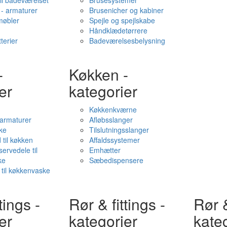
il badeværelset
Brusesystemer
- armaturer
Brusenicher og kabiner
øbler
Spejle og spejlskabe
Håndklædetørrere
terier
Badeværelsesbelysning
-
Køkken -
er
kategorier
Køkkenkværne
l armaturer
Afløbsslanger
ke
Tilslutningsslanger
 til køkken
Affaldssystemer
servedele til
Emhætter
ke
Sæbedispensere
 til køkkenvaske
tings -
Rør & fittings -
Rør &
er
kategorier
kate