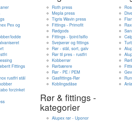
haner
Roth press
Ros
s
Mepla press
Dive
ngs
Tigris Wavin press
Fla
onex Pex og
Fittings - Primofit
Rax
Rødgods
San
kobber/lodde
Fittings - Ijoint/Isiflo
Cal
alvaniseret
Svejserør og fittings
Tur
ort
Rør - stål, sort, galv
Alu
stfri
Rør til pres - rustfri
Alu
messing
Kobberrør
Rør
berit Fittings
Rørbærere
Fitt
Rør - PE / PEM
Gev
ox rustfri stål
Gasfittings-Rør
Run
 kobber
Koblingsdåse
Anl
tabo forzinket
Rør & fittings -
ess
kategorier
Alupex rør - Uponor