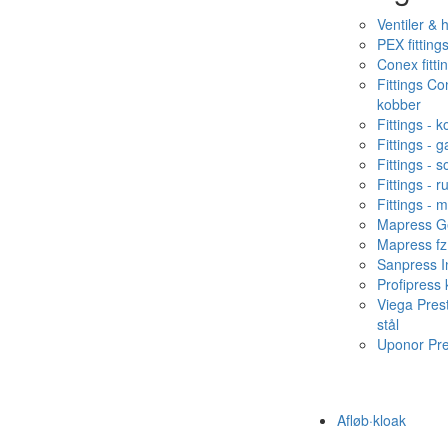
Ventiler & 
PEX fitting
Conex fitti
Fittings C
kobber
Fittings - 
Fittings - g
Fittings - s
Fittings - ru
Fittings - 
Mapress Ge
Mapress fz
Sanpress In
Profipress
Viega Pres
stål
Uponor Pr
Afløb·kloak