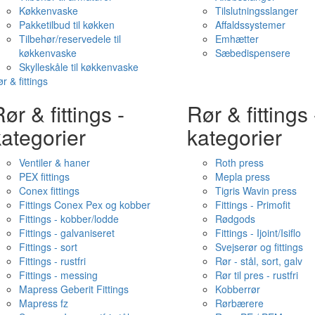
Køkkenvaske
Tilslutningsslanger
Pakketilbud til køkken
Affaldssystemer
Tilbehør/reservedele til
Emhætter
køkkenvaske
Sæbedispensere
Skylleskåle til køkkenvaske
r & fittings
ør & fittings -
Rør & fittings 
ategorier
kategorier
Ventiler & haner
Roth press
PEX fittings
Mepla press
Conex fittings
Tigris Wavin press
Fittings Conex Pex og kobber
Fittings - Primofit
Fittings - kobber/lodde
Rødgods
Fittings - galvaniseret
Fittings - Ijoint/Isiflo
Fittings - sort
Svejserør og fittings
Fittings - rustfri
Rør - stål, sort, galv
Fittings - messing
Rør til pres - rustfri
Mapress Geberit Fittings
Kobberrør
Mapress fz
Rørbærere