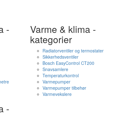
a -
Varme & klima -
kategorier
Radiatorventiler og termostater
Sikkerhedsventiler
Bosch EasyControl CT200
Snavsamlere
Temperaturkontrol
etre
Varmepumper
Varmepumper tilbehør
Varmevekslere
a -