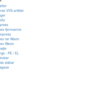
etter
rse VVS-artikler
nger
ofix
press
pex fjernvarme
bopress
pex rør Wavin
pex Wavin
bøjle
ings - PE / EL
indrør
de stålrør
ægsrør