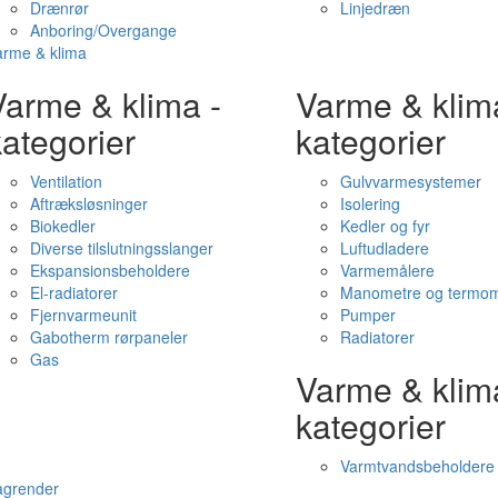
Drænrør
Linjedræn
Anboring/Overgange
arme & klima
Varme & klima -
Varme & klim
ategorier
kategorier
Ventilation
Gulvvarmesystemer
Aftræksløsninger
Isolering
Biokedler
Kedler og fyr
Diverse tilslutningsslanger
Luftudladere
Ekspansionsbeholdere
Varmemålere
El-radiatorer
Manometre og termom
Fjernvarmeunit
Pumper
Gabotherm rørpaneler
Radiatorer
Gas
Varme & klim
kategorier
Varmtvandsbeholdere
agrender