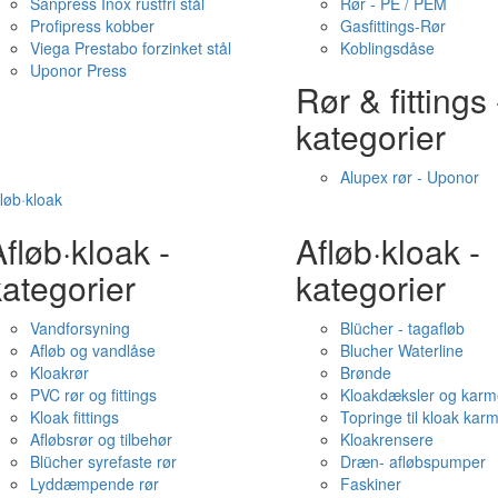
Sanpress Inox rustfri stål
Rør - PE / PEM
Profipress kobber
Gasfittings-Rør
Viega Prestabo forzinket stål
Koblingsdåse
Uponor Press
Rør & fittings 
kategorier
Alupex rør - Uponor
løb·kloak
fløb·kloak -
Afløb·kloak -
ategorier
kategorier
Vandforsyning
Blücher - tagafløb
Afløb og vandlåse
Blucher Waterline
Kloakrør
Brønde
PVC rør og fittings
Kloakdæksler og karm
Kloak fittings
Topringe til kloak kar
Afløbsrør og tilbehør
Kloakrensere
Blücher syrefaste rør
Dræn- afløbspumper
Lyddæmpende rør
Faskiner