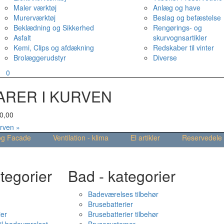
Maler værktøj
Anlæg og have
Murerværktøj
Beslag og befæstelse
Beklædning og Sikkerhed
Rengørings- og
Asfalt
skurvognsartikler
Kemi, Clips og afdækning
Redskaber til vinter
Brolæggerudstyr
Diverse
v
0
ARER I KURVEN
0,00
urven »
og Facade
Ventilation - klima
El artikler
Reservedele
tegorier
Bad - kategorier
Badeværelses tilbehør
Brusebatterier
ier
Brusebatterier tilbehør