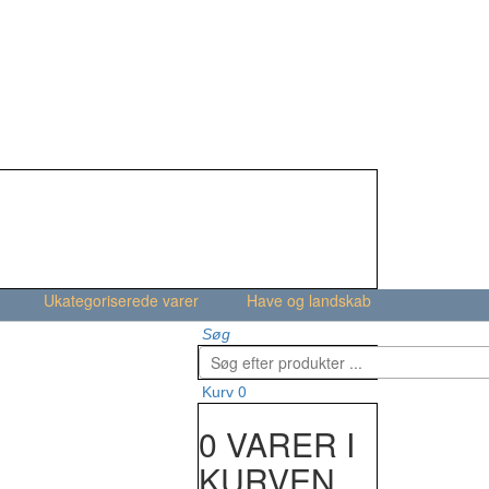
Ukategoriserede varer
Have og landskab
Søg
0
Kurv
0 VARER I
KURVEN