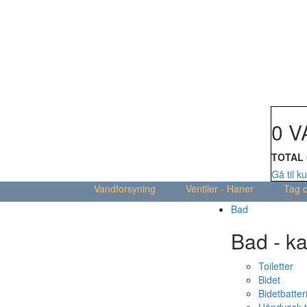
Din kur
0 V
TOTAL
Gå til k
Vandforsyning
Ventiler - Haner
Tag 
Bad
Bad - ka
Toiletter
Bidet
Bidetbatter