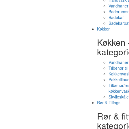
Håndvask t
Vandhaner 
Baderumsm
Badekar
Badekarbat
Køkken
Køkken 
kategori
Vandhaner
Tilbehør ti
Køkkenvas
Pakketilbud
Tilbehør/re
køkkenvas
Skylleskåle
Rør & fittings
Rør & fit
kategori