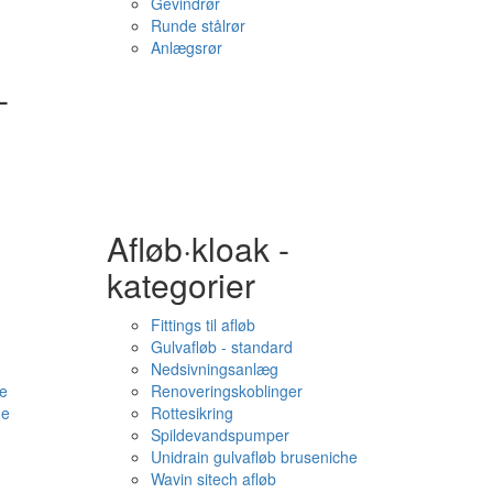
Gevindrør
Runde stålrør
Anlægsrør
-
Afløb·kloak -
kategorier
Fittings til afløb
Gulvafløb - standard
Nedsivningsanlæg
e
Renoveringskoblinger
me
Rottesikring
Spildevandspumper
Unidrain gulvafløb bruseniche
Wavin sitech afløb