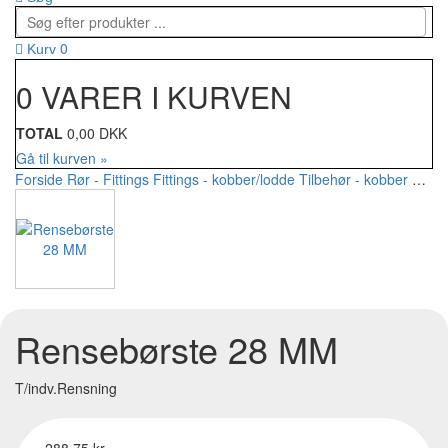
0
Kurv
0 VARER I KURVEN
TOTAL
0,00 DKK
Gå til kurven »
Forside
Rør - Fittings
Fittings - kobber/lodde
Tilbehør - kobber
Rens
Rensebørste 28 MM
T/indv.Rensning