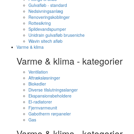
Gulvafløb - standard
Nedsivningsanlæg
Renoveringskoblinger
Rottesikring
Spildevandspumper
Unidrain gulvafløb bruseniche
Wavin sitech afløb
Varme & klima
Varme & klima - kategorier
Ventilation
Aftræksløsninger
Biokedler
Diverse tilslutningsslanger
Ekspansionsbeholdere
El-radiatorer
Fjernvarmeunit
Gabotherm rørpaneler
Gas
Varme & klima - kategorier