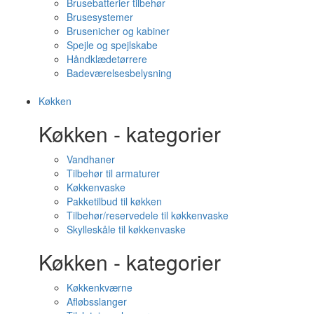
Brusebatterier tilbehør
Brusesystemer
Brusenicher og kabiner
Spejle og spejlskabe
Håndklædetørrere
Badeværelsesbelysning
Køkken
Køkken - kategorier
Vandhaner
Tilbehør til armaturer
Køkkenvaske
Pakketilbud til køkken
Tilbehør/reservedele til køkkenvaske
Skylleskåle til køkkenvaske
Køkken - kategorier
Køkkenkværne
Afløbsslanger