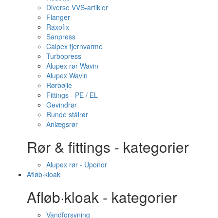
Diverse VVS-artikler
Flanger
Raxofix
Sanpress
Calpex fjernvarme
Turbopress
Alupex rør Wavin
Alupex Wavin
Rørbøjle
Fittings - PE / EL
Gevindrør
Runde stålrør
Anlægsrør
Rør & fittings - kategorier
Alupex rør - Uponor
Afløb·kloak
Afløb·kloak - kategorier
Vandforsyning