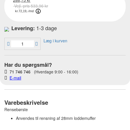
288,75 kr
Vejl. pris 533,96 kr
1-3 dage
Levering:
Læg i kurven
Har du spørgsmål?
71 746 746
(Hverdage 9:00 - 16:00)
E-mail
Varebeskrivelse
Rensebørste
Anvendes til rensning af 28mm loddemuffer