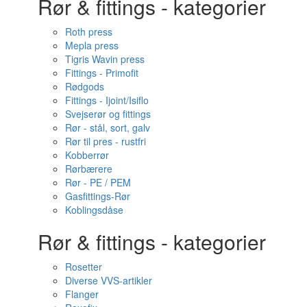
Rør & fittings - kategorier
Roth press
Mepla press
Tigris Wavin press
Fittings - Primofit
Rødgods
Fittings - Ijoint/Isiflo
Svejserør og fittings
Rør - stål, sort, galv
Rør til pres - rustfri
Kobberrør
Rørbærere
Rør - PE / PEM
Gasfittings-Rør
Koblingsdåse
Rør & fittings - kategorier
Rosetter
Diverse VVS-artikler
Flanger