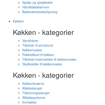
Spejle og spejlskabe
Håndklædetørrere
Badeværelsesbelysning
Køkken
Køkken - kategorier
Vandhaner
Tilbehør til armaturer
Køkkenvaske
Pakketilbud til køkken
Tilbehør/reservedele til køkkenvaske
Skylleskåle til køkkenvaske
Køkken - kategorier
Køkkenkværne
Afløbsslanger
Tilslutningsslanger
Affaldssystemer
Emhætter