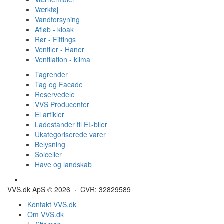
Værktøj
Vandforsyning
Afløb - kloak
Rør - Fittings
Ventiler - Haner
Ventilation - klima
Tagrender
Tag og Facade
Reservedele
VVS Producenter
El artikler
Ladestander til EL-biler
Ukategoriserede varer
Belysning
Solceller
Have og landskab
Gulvvarme - Megatherm
VVS.dk ApS © 2026 · CVR: 32829589
Kontakt VVS.dk
Om VVS.dk