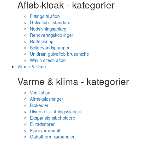
Afløb·kloak - kategorier
Fittings til afløb
Gulvafløb - standard
Nedsivningsanlæg
Renoveringskoblinger
Rottesikring
Spildevandspumper
Unidrain gulvafløb bruseniche
Wavin sitech afløb
Varme & klima
Varme & klima - kategorier
Ventilation
Aftræksløsninger
Biokedler
Diverse tilslutningsslanger
Ekspansionsbeholdere
El-radiatorer
Fjernvarmeunit
Gabotherm rørpaneler