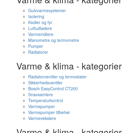
Gulvvarmesystemer
Isolering
Kedler og fyr
Luftudladere
Varmemålere
Manometre og termometre
Pumper
Radiatorer
Varme & klima - kategorier
Radiatorventiler og termostater
Sikkerhedsventiler
Bosch EasyControl CT200
Snavsamlere
Temperaturkontrol
Varmepumper
Varmepumper tilbehør
Varmevekslere
Varme & klima - kategorier