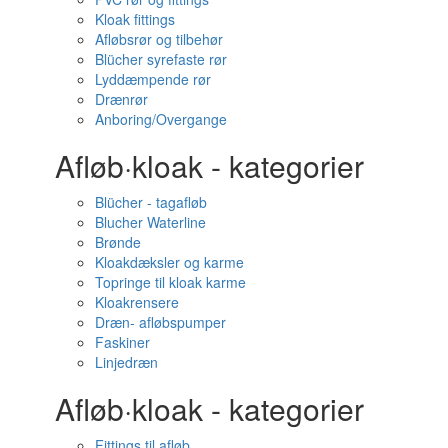
Kloak fittings
Afløbsrør og tilbehør
Blücher syrefaste rør
Lyddæmpende rør
Drænrør
Anboring/Overgange
Afløb·kloak - kategorier
Blücher - tagafløb
Blucher Waterline
Brønde
Kloakdæksler og karme
Topringe til kloak karme
Kloakrensere
Dræn- afløbspumper
Faskiner
Linjedræn
Afløb·kloak - kategorier
Fittings til afløb