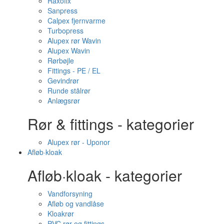
Raxofix
Sanpress
Calpex fjernvarme
Turbopress
Alupex rør Wavin
Alupex Wavin
Rørbøjle
Fittings - PE / EL
Gevindrør
Runde stålrør
Anlægsrør
Rør & fittings - kategorier
Alupex rør - Uponor
Afløb·kloak
Afløb·kloak - kategorier
Vandforsyning
Afløb og vandlåse
Kloakrør
PVC rør og fittings