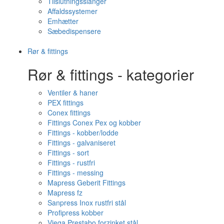
Tilslutningsslanger
Affaldssystemer
Emhætter
Sæbedispensere
Rør & fittings
Rør & fittings - kategorier
Ventiler & haner
PEX fittings
Conex fittings
Fittings Conex Pex og kobber
Fittings - kobber/lodde
Fittings - galvaniseret
Fittings - sort
Fittings - rustfri
Fittings - messing
Mapress Geberit Fittings
Mapress fz
Sanpress Inox rustfri stål
Profipress kobber
Viega Prestabo forzinket stål