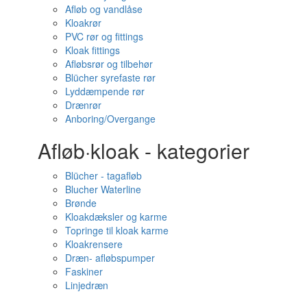
Afløb og vandlåse
Kloakrør
PVC rør og fittings
Kloak fittings
Afløbsrør og tilbehør
Blücher syrefaste rør
Lyddæmpende rør
Drænrør
Anboring/Overgange
Afløb·kloak - kategorier
Blücher - tagafløb
Blucher Waterline
Brønde
Kloakdæksler og karme
Topringe til kloak karme
Kloakrensere
Dræn- afløbspumper
Faskiner
Linjedræn