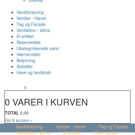
Diverse
Vandforsyning
Ventiler - Haner
Tag og Facade
Ventilation - klima
El artikler
Reservedele
Ukategoriserede varer
Værnemidler
Belysning
Solceller
Have og landskab
MENU
Din kurv
0
0 VARER I KURVEN
TOTAL
0,00
Gå til kurven »
Vandforsyning
Ventiler - Haner
Tag og Facade
Ventilation - klima
El artikler
Reservedele