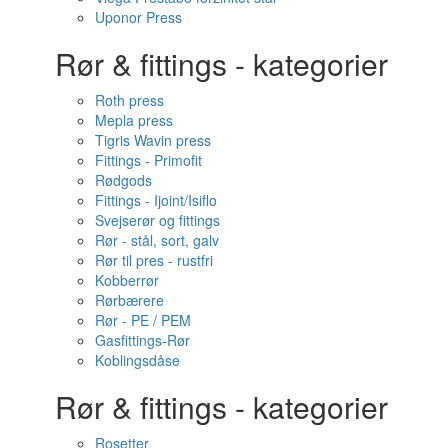
Uponor Press
Rør & fittings - kategorier
Roth press
Mepla press
Tigris Wavin press
Fittings - Primofit
Rødgods
Fittings - Ijoint/Isiflo
Svejserør og fittings
Rør - stål, sort, galv
Rør til pres - rustfri
Kobberrør
Rørbærere
Rør - PE / PEM
Gasfittings-Rør
Koblingsdåse
Rør & fittings - kategorier
Rosetter