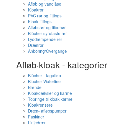
Afløb og vandlåse
Kloakrør
PVC rør og fittings
Kloak fittings
Afløbsrør og tilbehør
Blücher syrefaste rør
Lyddæmpende rør
Drænrør
Anboring/Overgange
Afløb·kloak - kategorier
Blücher - tagafløb
Blucher Waterline
Brønde
Kloakdæksler og karme
Topringe til kloak karme
Kloakrensere
Dræn- afløbspumper
Faskiner
Linjedræn