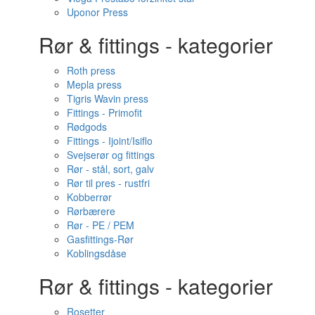
Uponor Press
Rør & fittings - kategorier
Roth press
Mepla press
Tigris Wavin press
Fittings - Primofit
Rødgods
Fittings - Ijoint/Isiflo
Svejserør og fittings
Rør - stål, sort, galv
Rør til pres - rustfri
Kobberrør
Rørbærere
Rør - PE / PEM
Gasfittings-Rør
Koblingsdåse
Rør & fittings - kategorier
Rosetter