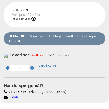
1.152,75 kr
Vejl. pris 157,15 kr
BEMÆRK!
- Denne vare får tillagt et skaffevare gebyr på
125,- kr.
Levering:
Skaffevare
5-10 hverdage
Læg i kurven
Har du spørgsmål?
71 746 746
(Hverdage 9:00 - 16:00)
E-mail