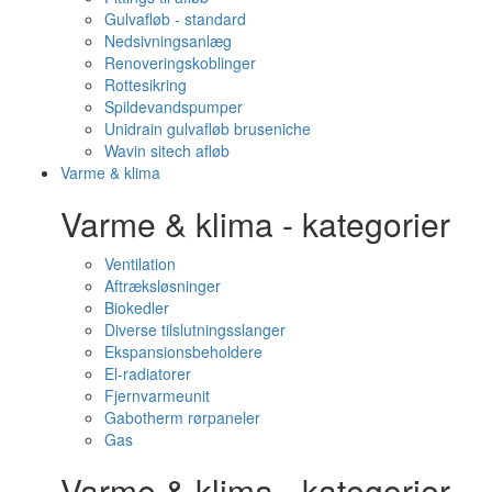
Gulvafløb - standard
Nedsivningsanlæg
Renoveringskoblinger
Rottesikring
Spildevandspumper
Unidrain gulvafløb bruseniche
Wavin sitech afløb
Varme & klima
Varme & klima - kategorier
Ventilation
Aftræksløsninger
Biokedler
Diverse tilslutningsslanger
Ekspansionsbeholdere
El-radiatorer
Fjernvarmeunit
Gabotherm rørpaneler
Gas
Varme & klima - kategorier