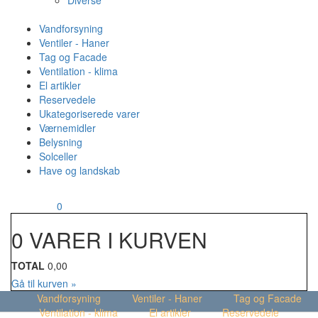
Diverse
Vandforsyning
Ventiler - Haner
Tag og Facade
Ventilation - klima
El artikler
Reservedele
Ukategoriserede varer
Værnemidler
Belysning
Solceller
Have og landskab
MENU
Din kurv
0
0 VARER I KURVEN
TOTAL
0,00
Gå til kurven »
Vandforsyning
Ventiler - Haner
Tag og Facade
Ventilation - klima
El artikler
Reservedele