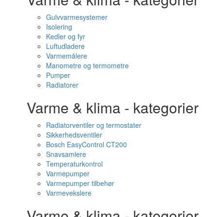
Gulvvarmesystemer
Isolering
Kedler og fyr
Luftudladere
Varmemålere
Manometre og termometre
Pumper
Radiatorer
Varme & klima - kategorier
Radiatorventiler og termostater
Sikkerhedsventiler
Bosch EasyControl CT200
Snavsamlere
Temperaturkontrol
Varmepumper
Varmepumper tilbehør
Varmevekslere
Varme & klima - kategorier