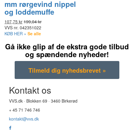
mm rørgevind nippel
og loddemuffe
107,75 kr
199,04 kr
VVS nr.
042351022
KØB HER »
Se alle
Gå ikke glip af de ekstra gode tilbud
og spændende nyheder!
Kontakt os
VVS.dk · Blokken 69 · 3460 Birkerød
+ 45 71 746 746
kontakt@vvs.dk