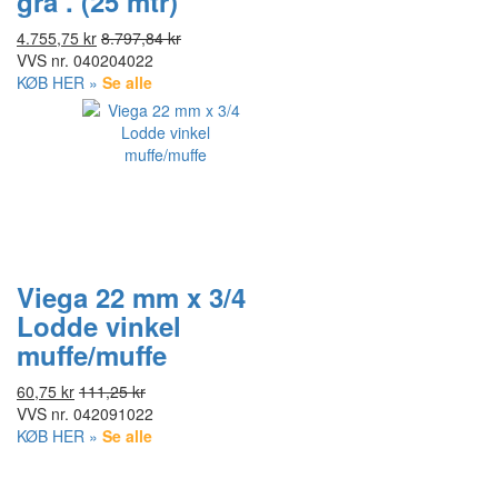
grå . (25 mtr)
4.755,75 kr
8.797,84 kr
VVS nr.
040204022
KØB HER »
Se alle
Viega 22 mm x 3/4
Lodde vinkel
muffe/muffe
60,75 kr
111,25 kr
VVS nr.
042091022
KØB HER »
Se alle