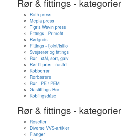
Rør & fittings - kategorier
Roth press
Mepla press
Tigris Wavin press
Fittings - Primofit
Rødgods
Fittings - Ijoint/Isiflo
Svejserør og fittings
Rør - stål, sort, galv
Rør til pres - rustfri
Kobberrør
Rørbærere
Rør - PE / PEM
Gasfittings-Rør
Koblingsdåse
Rør & fittings - kategorier
Rosetter
Diverse VVS-artikler
Flanger