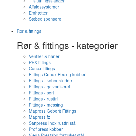
Tilslutningsslanger
Affaldssystemer
Emhætter
Sæbedispensere
Rør & fittings
Rør & fittings - kategorier
Ventiler & haner
PEX fittings
Conex fittings
Fittings Conex Pex og kobber
Fittings - kobber/lodde
Fittings - galvaniseret
Fittings - sort
Fittings - rustfri
Fittings - messing
Mapress Geberit Fittings
Mapress fz
Sanpress Inox rustfri stål
Profipress kobber
Viega Prestabo forzinket stål