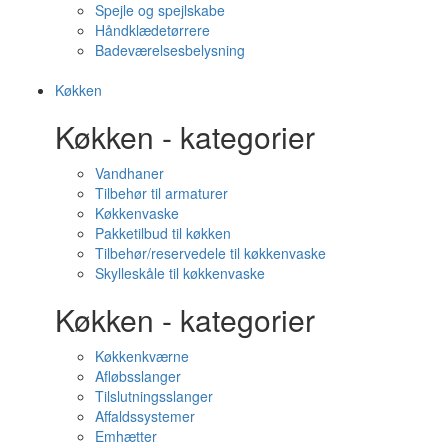
Spejle og spejlskabe
Håndklædetørrere
Badeværelsesbelysning
Køkken
Køkken - kategorier
Vandhaner
Tilbehør til armaturer
Køkkenvaske
Pakketilbud til køkken
Tilbehør/reservedele til køkkenvaske
Skylleskåle til køkkenvaske
Køkken - kategorier
Køkkenkværne
Afløbsslanger
Tilslutningsslanger
Affaldssystemer
Emhætter