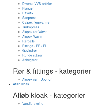
Diverse VVS-artikler
Flanger
Raxofix
Sanpress
Calpex fjernvarme
Turbopress
Alupex rør Wavin
Alupex Wavin
Rørbøjle
Fittings - PE / EL
Gevindrør
Runde stålrør
Anlægsrør
Rør & fittings - kategorier
Alupex rør - Uponor
Afløb·kloak
Afløb·kloak - kategorier
Vandforsyning