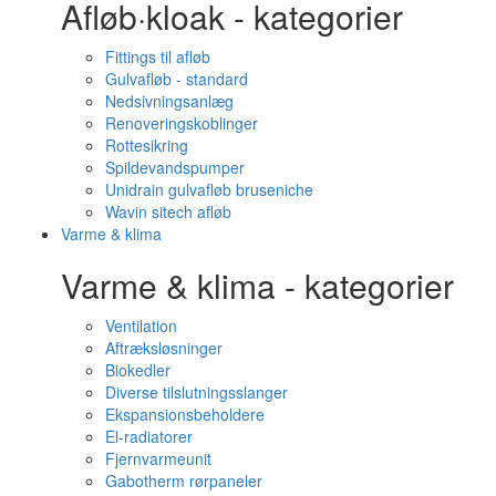
Afløb·kloak - kategorier
Fittings til afløb
Gulvafløb - standard
Nedsivningsanlæg
Renoveringskoblinger
Rottesikring
Spildevandspumper
Unidrain gulvafløb bruseniche
Wavin sitech afløb
Varme & klima
Varme & klima - kategorier
Ventilation
Aftræksløsninger
Biokedler
Diverse tilslutningsslanger
Ekspansionsbeholdere
El-radiatorer
Fjernvarmeunit
Gabotherm rørpaneler