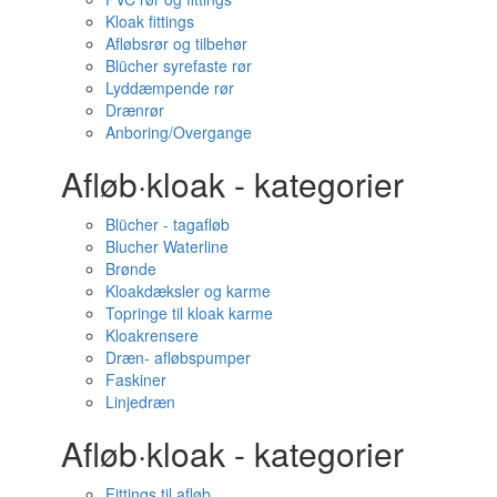
Kloak fittings
Afløbsrør og tilbehør
Blücher syrefaste rør
Lyddæmpende rør
Drænrør
Anboring/Overgange
Afløb·kloak - kategorier
Blücher - tagafløb
Blucher Waterline
Brønde
Kloakdæksler og karme
Topringe til kloak karme
Kloakrensere
Dræn- afløbspumper
Faskiner
Linjedræn
Afløb·kloak - kategorier
Fittings til afløb