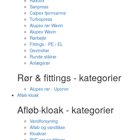
Raxofix
Sanpress
Calpex fjernvarme
Turbopress
Alupex rør Wavin
Alupex Wavin
Rørbøjle
Fittings - PE / EL
Gevindrør
Runde stålrør
Anlægsrør
Rør & fittings - kategorier
Alupex rør - Uponor
Afløb·kloak
Afløb·kloak - kategorier
Vandforsyning
Afløb og vandlåse
Kloakrør
PVC rør og fittings