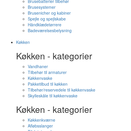
Brusebatterier tilbehør
Brusesystemer
Brusenicher og kabiner
Spejle og spejlskabe
Håndklædetørrere
Badeværelsesbelysning
Køkken
Køkken - kategorier
Vandhaner
Tilbehør til armaturer
Køkkenvaske
Pakketilbud til køkken
Tilbehør/reservedele til køkkenvaske
Skylleskåle til køkkenvaske
Køkken - kategorier
Køkkenkværne
Afløbsslanger