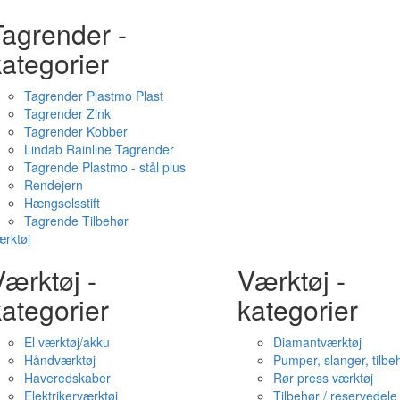
Tagrender -
ategorier
Tagrender Plastmo Plast
Tagrender Zink
Tagrender Kobber
Lindab Rainline Tagrender
Tagrende Plastmo - stål plus
Rendejern
Hængselsstift
Tagrende Tilbehør
rktøj
ærktøj -
Værktøj -
ategorier
kategorier
El værktøj/akku
Diamantværktøj
Håndværktøj
Pumper, slanger, tilbe
Haveredskaber
Rør press værktøj
Elektrikerværktøj
Tilbehør / reservedele