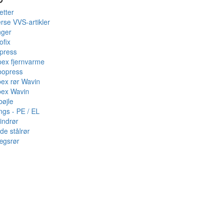
etter
rse VVS-artikler
nger
ofix
press
pex fjernvarme
bopress
pex rør Wavin
pex Wavin
bøjle
ings - PE / EL
indrør
de stålrør
ægsrør