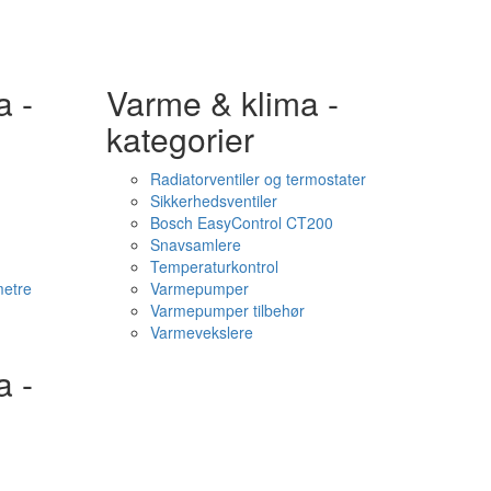
a -
Varme & klima -
kategorier
Radiatorventiler og termostater
Sikkerhedsventiler
Bosch EasyControl CT200
Snavsamlere
Temperaturkontrol
etre
Varmepumper
Varmepumper tilbehør
Varmevekslere
a -