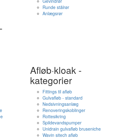
Gevindrør
Runde stålrør
Anlægsrør
-
Afløb·kloak -
kategorier
Fittings til afløb
Gulvafløb - standard
Nedsivningsanlæg
e
Renoveringskoblinger
me
Rottesikring
Spildevandspumper
Unidrain gulvafløb bruseniche
Wavin sitech afløb