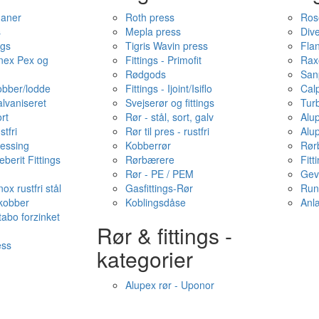
haner
Roth press
Ros
s
Mepla press
Dive
ngs
Tigris Wavin press
Fla
onex Pex og
Fittings - Primofit
Rax
Rødgods
San
kobber/lodde
Fittings - Ijoint/Isiflo
Cal
alvaniseret
Svejserør og fittings
Tur
ort
Rør - stål, sort, galv
Alu
stfri
Rør til pres - rustfri
Alu
messing
Kobberrør
Rør
berit Fittings
Rørbærere
Fitt
Rør - PE / PEM
Gev
ox rustfri stål
Gasfittings-Rør
Run
 kobber
Koblingsdåse
Anl
tabo forzinket
Rør & fittings -
ess
kategorier
Alupex rør - Uponor