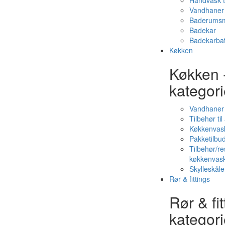
Håndvask t
Vandhaner 
Baderumsm
Badekar
Badekarbat
Køkken
Køkken 
kategori
Vandhaner
Tilbehør ti
Køkkenvas
Pakketilbud
Tilbehør/re
køkkenvas
Skylleskåle
Rør & fittings
Rør & fit
kategori