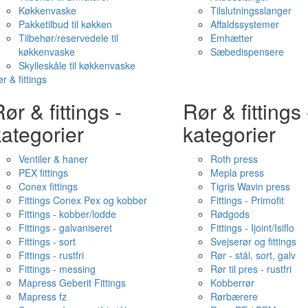
Køkkenvaske
Tilslutningsslanger
Pakketilbud til køkken
Affaldssystemer
Tilbehør/reservedele til
Emhætter
køkkenvaske
Sæbedispensere
Skylleskåle til køkkenvaske
r & fittings
ør & fittings -
Rør & fittings 
ategorier
kategorier
Ventiler & haner
Roth press
PEX fittings
Mepla press
Conex fittings
Tigris Wavin press
Fittings Conex Pex og kobber
Fittings - Primofit
Fittings - kobber/lodde
Rødgods
Fittings - galvaniseret
Fittings - Ijoint/Isiflo
Fittings - sort
Svejserør og fittings
Fittings - rustfri
Rør - stål, sort, galv
Fittings - messing
Rør til pres - rustfri
Mapress Geberit Fittings
Kobberrør
Mapress fz
Rørbærere