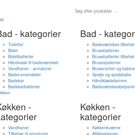
ad
ad - kategorier
Bad - kategor
Toiletter
Badeværelses tilbehør
Bidet
Brusebatterier
Bidetbatterier
Brusebatterier tilbehør
Håndvask til badeværelset
Brusesystemer
Vandhaner - armaturer
Brusenicher og kabine
Baderumsmøbler
Spejle og spejlskabe
Badekar
Håndklædetørrere
Badekarbatterier
Badeværelsesbelysni
økken
Køkken -
Køkken -
ategorier
kategorier
Vandhaner
Køkkenkværne
Tilbehør til armaturer
Afløbsslanger