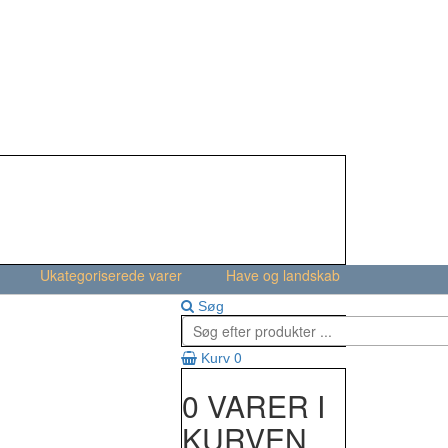
Ukategoriserede varer
Have og landskab
Søg
0
Kurv
0 VARER I
KURVEN