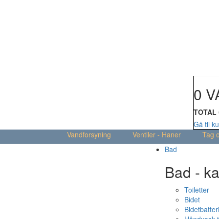
Din kur
0 V
TOTAL
Gå til k
Vandforsyning
Ventiler - Haner
Tag 
Bad
Bad - ka
Toiletter
Bidet
Bidetbatter