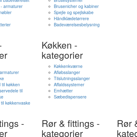
il badeværelset
Brusesystemer
- armaturer
Brusenicher og kabiner
øbler
Spejle og spejlskabe
Håndklædetørrere
terier
Badeværelsesbelysning
-
Køkken -
er
kategorier
Køkkenkværne
l armaturer
Afløbsslanger
ke
Tilslutningsslanger
 til køkken
Affaldssystemer
servedele til
Emhætter
ke
Sæbedispensere
 til køkkenvaske
tings -
Rør & fittings -
Rør &
er
kategorier
kate