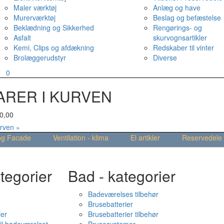
Maler værktøj
Anlæg og have
Murerværktøj
Beslag og befæstelse
Beklædning og Sikkerhed
Rengørings- og
Asfalt
skurvognsartikler
Kemi, Clips og afdækning
Redskaber til vinter
Brolæggerudstyr
Diverse
v
0
ARER I KURVEN
0,00
urven »
og Facade
Ventilation - klima
El artikler
Reservedele
tegorier
Bad - kategorier
Badeværelses tilbehør
Brusebatterier
ier
Brusebatterier tilbehør