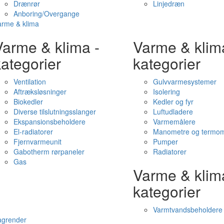
Drænrør
Linjedræn
Anboring/Overgange
arme & klima
Varme & klima -
Varme & klim
ategorier
kategorier
Ventilation
Gulvvarmesystemer
Aftræksløsninger
Isolering
Biokedler
Kedler og fyr
Diverse tilslutningsslanger
Luftudladere
Ekspansionsbeholdere
Varmemålere
El-radiatorer
Manometre og termom
Fjernvarmeunit
Pumper
Gabotherm rørpaneler
Radiatorer
Gas
Varme & klim
kategorier
Varmtvandsbeholdere
agrender