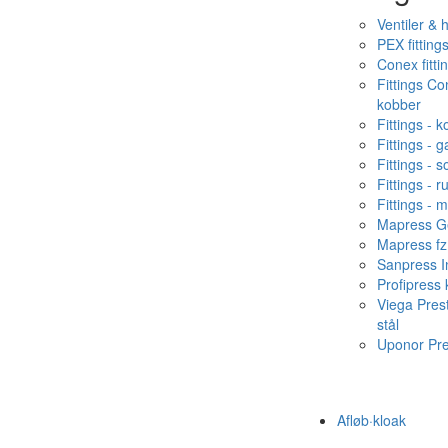
Ventiler & 
PEX fitting
Conex fitti
Fittings C
kobber
Fittings - 
Fittings - g
Fittings - s
Fittings - ru
Fittings - 
Mapress Ge
Mapress fz
Sanpress In
Profipress
Viega Pres
stål
Uponor Pr
Afløb·kloak