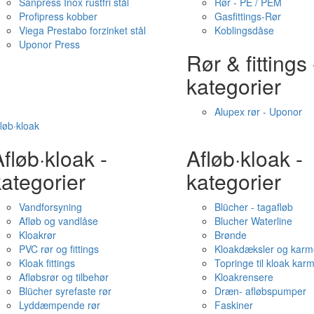
Sanpress Inox rustfri stål
Rør - PE / PEM
Profipress kobber
Gasfittings-Rør
Viega Prestabo forzinket stål
Koblingsdåse
Uponor Press
Rør & fittings 
kategorier
Alupex rør - Uponor
løb·kloak
fløb·kloak -
Afløb·kloak -
ategorier
kategorier
Vandforsyning
Blücher - tagafløb
Afløb og vandlåse
Blucher Waterline
Kloakrør
Brønde
PVC rør og fittings
Kloakdæksler og karm
Kloak fittings
Topringe til kloak kar
Afløbsrør og tilbehør
Kloakrensere
Blücher syrefaste rør
Dræn- afløbspumper
Lyddæmpende rør
Faskiner