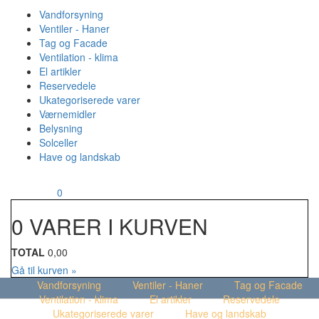
Vandforsyning
Ventiler - Haner
Tag og Facade
Ventilation - klima
El artikler
Reservedele
Ukategoriserede varer
Værnemidler
Belysning
Solceller
Have og landskab
MENU
Din kurv
0
0 VARER I KURVEN
TOTAL
0,00
Gå til kurven »
Vandforsyning
Ventiler - Haner
Tag og Facade
Ventilation - klima
El artikler
Reservedele
Ukategoriserede varer
Have og landskab