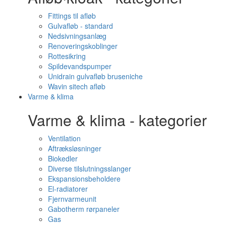
Fittings til afløb
Gulvafløb - standard
Nedsivningsanlæg
Renoveringskoblinger
Rottesikring
Spildevandspumper
Unidrain gulvafløb bruseniche
Wavin sitech afløb
Varme & klima
Varme & klima - kategorier
Ventilation
Aftræksløsninger
Biokedler
Diverse tilslutningsslanger
Ekspansionsbeholdere
El-radiatorer
Fjernvarmeunit
Gabotherm rørpaneler
Gas