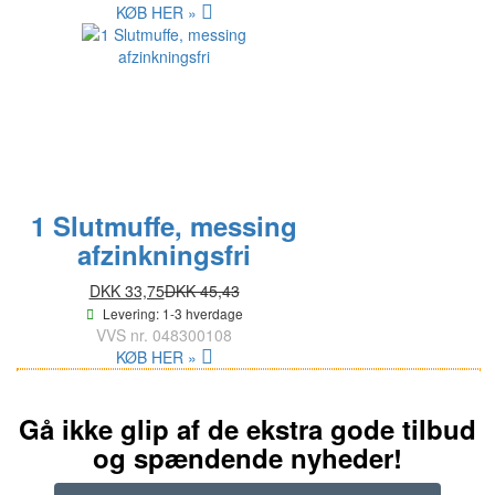
KØB HER »
1 Slutmuffe, messing
afzinkningsfri
DKK 33,75
DKK 45,43
Levering: 1-3 hverdage
VVS nr.
048300108
KØB HER »
Gå ikke glip af de ekstra gode tilbud
og spændende nyheder!