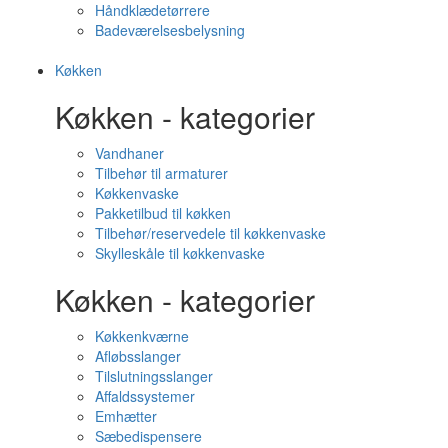
Håndklædetørrere
Badeværelsesbelysning
Køkken
Køkken - kategorier
Vandhaner
Tilbehør til armaturer
Køkkenvaske
Pakketilbud til køkken
Tilbehør/reservedele til køkkenvaske
Skylleskåle til køkkenvaske
Køkken - kategorier
Køkkenkværne
Afløbsslanger
Tilslutningsslanger
Affaldssystemer
Emhætter
Sæbedispensere