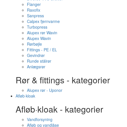
Flanger
Raxofix
Sanpress
Calpex fjernvarme
Turbopress
Alupex rør Wavin
Alupex Wavin
Rørbøjle
Fittings - PE / EL
Gevindrør
Runde stålrør
Anlægsrør
Rør & fittings - kategorier
Alupex rør - Uponor
Afløb·kloak
Afløb·kloak - kategorier
Vandforsyning
Afløb og vandlåse