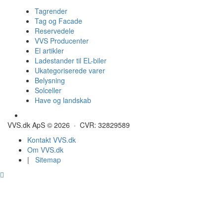
Tagrender
Tag og Facade
Reservedele
VVS Producenter
El artikler
Ladestander til EL-biler
Ukategoriserede varer
Belysning
Solceller
Have og landskab
Gulvvarme - Megatherm
VVS.dk ApS © 2026 · CVR: 32829589
Kontakt VVS.dk
Om VVS.dk
|
Sitemap