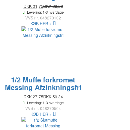
DKK 21,75
DKK 29,28
Levering: 1-3 hverdage
VVS nr.
048270102
KØB HER »
1/2 Muffe forkromet
Messing Afzinkningsfri
DKK 27,75
DKK 50,34
Levering: 1-3 hverdage
VVS nr.
048270504
KØB HER »