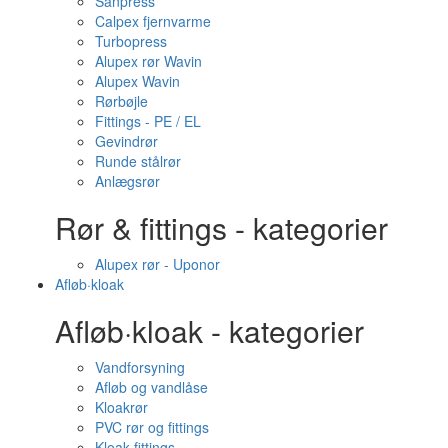
Sanpress
Calpex fjernvarme
Turbopress
Alupex rør Wavin
Alupex Wavin
Rørbøjle
Fittings - PE / EL
Gevindrør
Runde stålrør
Anlægsrør
Rør & fittings - kategorier
Alupex rør - Uponor
Afløb·kloak
Afløb·kloak - kategorier
Vandforsyning
Afløb og vandlåse
Kloakrør
PVC rør og fittings
Kloak fittings