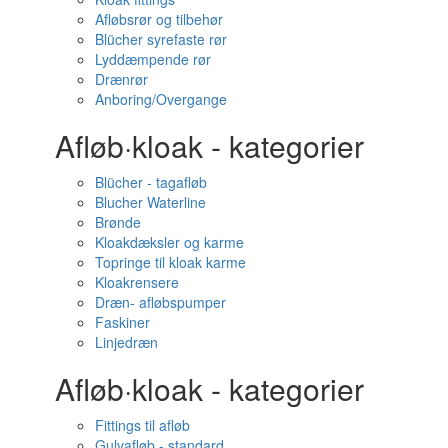
Afløbsrør og tilbehør
Blücher syrefaste rør
Lyddæmpende rør
Drænrør
Anboring/Overgange
Afløb·kloak - kategorier
Blücher - tagafløb
Blucher Waterline
Brønde
Kloakdæksler og karme
Topringe til kloak karme
Kloakrensere
Dræn- afløbspumper
Faskiner
Linjedræn
Afløb·kloak - kategorier
Fittings til afløb
Gulvafløb - standard