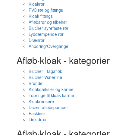
Kloakrør
PVC rør og fittings
Kloak fittings
Afløbsrør og tilbehør
Blücher syrefaste rør
Lyddæmpende rør
Drænrør
Anboring/Overgange
Afløb·kloak - kategorier
Blücher - tagafløb
Blucher Waterline
Brønde
Kloakdæksler og karme
Topringe til kloak karme
Kloakrensere
Dræn- afløbspumper
Faskiner
Linjedræn
Afløb·kloak - kategorier