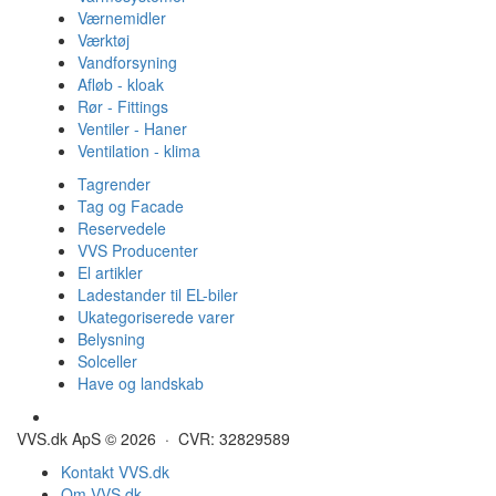
Værnemidler
Værktøj
Vandforsyning
Afløb - kloak
Rør - Fittings
Ventiler - Haner
Ventilation - klima
Tagrender
Tag og Facade
Reservedele
VVS Producenter
El artikler
Ladestander til EL-biler
Ukategoriserede varer
Belysning
Solceller
Have og landskab
Gulvvarme - Megatherm
VVS.dk ApS © 2026 · CVR: 32829589
Kontakt VVS.dk
Om VVS.dk