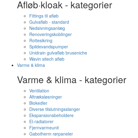
Afløb·kloak - kategorier
Fittings til afløb
Gulvafløb - standard
Nedsivningsanlæg
Renoveringskoblinger
Rottesikring
Spildevandspumper
Unidrain gulvafløb bruseniche
Wavin sitech afløb
Varme & klima
Varme & klima - kategorier
Ventilation
Aftræksløsninger
Biokedler
Diverse tilslutningsslanger
Ekspansionsbeholdere
El-radiatorer
Fjernvarmeunit
Gabotherm rørpaneler