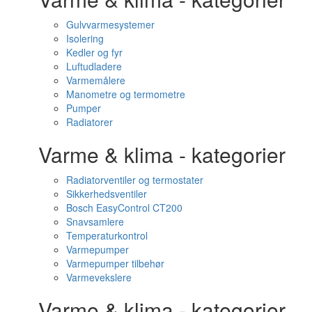
Gulvvarmesystemer
Isolering
Kedler og fyr
Luftudladere
Varmemålere
Manometre og termometre
Pumper
Radiatorer
Varme & klima - kategorier
Radiatorventiler og termostater
Sikkerhedsventiler
Bosch EasyControl CT200
Snavsamlere
Temperaturkontrol
Varmepumper
Varmepumper tilbehør
Varmevekslere
Varme & klima - kategorier