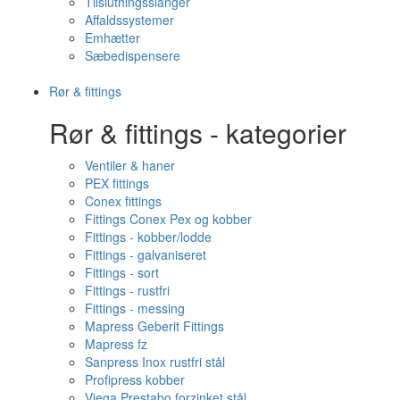
Tilslutningsslanger
Affaldssystemer
Emhætter
Sæbedispensere
Rør & fittings
Rør & fittings - kategorier
Ventiler & haner
PEX fittings
Conex fittings
Fittings Conex Pex og kobber
Fittings - kobber/lodde
Fittings - galvaniseret
Fittings - sort
Fittings - rustfri
Fittings - messing
Mapress Geberit Fittings
Mapress fz
Sanpress Inox rustfri stål
Profipress kobber
Viega Prestabo forzinket stål