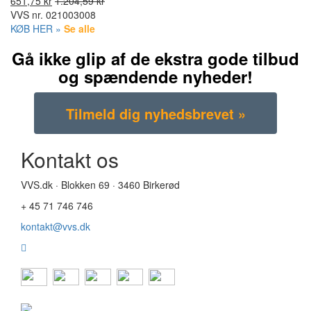
651,75 kr
1.204,59 kr
VVS nr.
021003008
KØB HER »
Se alle
Gå ikke glip af de ekstra gode tilbud
og spændende nyheder!
Kontakt os
VVS.dk · Blokken 69 · 3460 Birkerød
+ 45 71 746 746
kontakt@vvs.dk