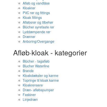
Afløb og vandlåse
Kloakrør
PVC rør og fittings
Kloak fittings
Afløbsrør og tilbehør
Blücher syrefaste rør
Lyddæmpende rør
Drænrør
Anboring/Overgange
Afløb·kloak - kategorier
Blücher - tagafløb
Blucher Waterline
Brønde
Kloakdæksler og karme
Topringe til kloak karme
Kloakrensere
Dræn- afløbspumper
Faskiner
Linjedræn