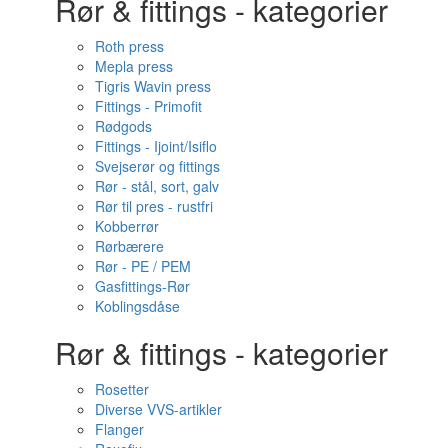
Rør & fittings - kategorier
Roth press
Mepla press
Tigris Wavin press
Fittings - Primofit
Rødgods
Fittings - Ijoint/Isiflo
Svejserør og fittings
Rør - stål, sort, galv
Rør til pres - rustfri
Kobberrør
Rørbærere
Rør - PE / PEM
Gasfittings-Rør
Koblingsdåse
Rør & fittings - kategorier
Rosetter
Diverse VVS-artikler
Flanger