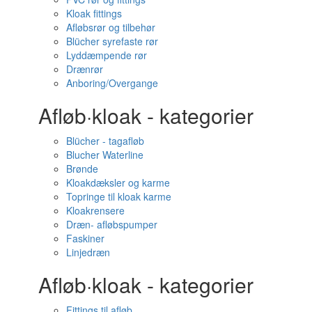
Kloak fittings
Afløbsrør og tilbehør
Blücher syrefaste rør
Lyddæmpende rør
Drænrør
Anboring/Overgange
Afløb·kloak - kategorier
Blücher - tagafløb
Blucher Waterline
Brønde
Kloakdæksler og karme
Topringe til kloak karme
Kloakrensere
Dræn- afløbspumper
Faskiner
Linjedræn
Afløb·kloak - kategorier
Fittings til afløb