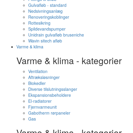
Gulvafløb - standard
Nedsivningsanlæg
Renoveringskoblinger
Rottesikring
Spildevandspumper
Unidrain gulvafløb bruseniche
Wavin sitech afløb
Varme & klima
Varme & klima - kategorier
Ventilation
Aftræksløsninger
Biokedler
Diverse tilslutningsslanger
Ekspansionsbeholdere
El-radiatorer
Fjernvarmeunit
Gabotherm rørpaneler
Gas
Varme & klima - kategorier