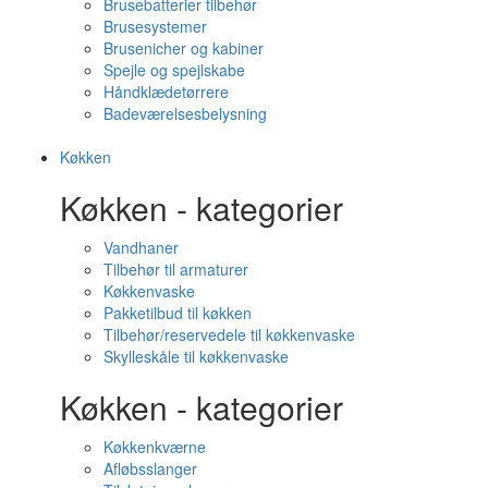
Brusebatterier tilbehør
Brusesystemer
Brusenicher og kabiner
Spejle og spejlskabe
Håndklædetørrere
Badeværelsesbelysning
Køkken
Køkken - kategorier
Vandhaner
Tilbehør til armaturer
Køkkenvaske
Pakketilbud til køkken
Tilbehør/reservedele til køkkenvaske
Skylleskåle til køkkenvaske
Køkken - kategorier
Køkkenkværne
Afløbsslanger