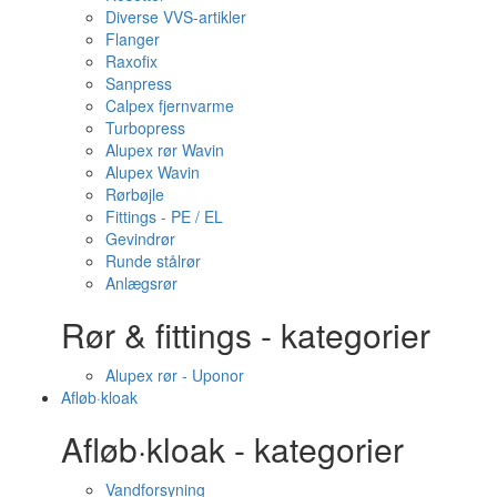
Diverse VVS-artikler
Flanger
Raxofix
Sanpress
Calpex fjernvarme
Turbopress
Alupex rør Wavin
Alupex Wavin
Rørbøjle
Fittings - PE / EL
Gevindrør
Runde stålrør
Anlægsrør
Rør & fittings - kategorier
Alupex rør - Uponor
Afløb·kloak
Afløb·kloak - kategorier
Vandforsyning