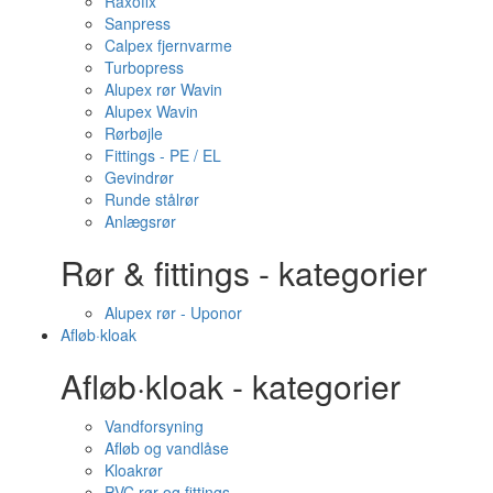
Raxofix
Sanpress
Calpex fjernvarme
Turbopress
Alupex rør Wavin
Alupex Wavin
Rørbøjle
Fittings - PE / EL
Gevindrør
Runde stålrør
Anlægsrør
Rør & fittings - kategorier
Alupex rør - Uponor
Afløb·kloak
Afløb·kloak - kategorier
Vandforsyning
Afløb og vandlåse
Kloakrør
PVC rør og fittings