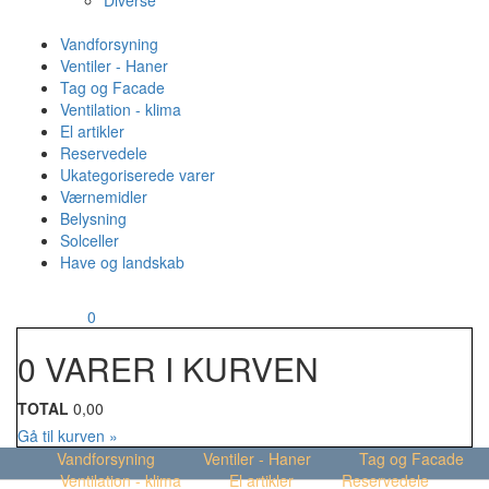
Diverse
Vandforsyning
Ventiler - Haner
Tag og Facade
Ventilation - klima
El artikler
Reservedele
Ukategoriserede varer
Værnemidler
Belysning
Solceller
Have og landskab
MENU
Din kurv
0
0 VARER I KURVEN
TOTAL
0,00
Gå til kurven »
Vandforsyning
Ventiler - Haner
Tag og Facade
Ventilation - klima
El artikler
Reservedele