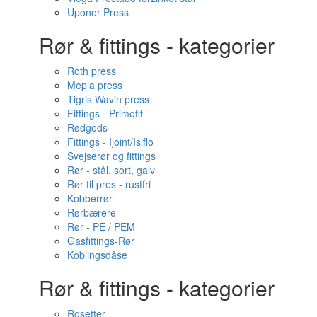
Uponor Press
Rør & fittings - kategorier
Roth press
Mepla press
Tigris Wavin press
Fittings - Primofit
Rødgods
Fittings - Ijoint/Isiflo
Svejserør og fittings
Rør - stål, sort, galv
Rør til pres - rustfri
Kobberrør
Rørbærere
Rør - PE / PEM
Gasfittings-Rør
Koblingsdåse
Rør & fittings - kategorier
Rosetter