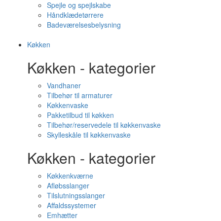
Spejle og spejlskabe
Håndklædetørrere
Badeværelsesbelysning
Køkken
Køkken - kategorier
Vandhaner
Tilbehør til armaturer
Køkkenvaske
Pakketilbud til køkken
Tilbehør/reservedele til køkkenvaske
Skylleskåle til køkkenvaske
Køkken - kategorier
Køkkenkværne
Afløbsslanger
Tilslutningsslanger
Affaldssystemer
Emhætter