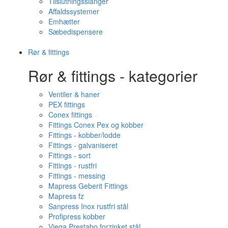
Tilslutningsslanger
Affaldssystemer
Emhætter
Sæbedispensere
Rør & fittings
Rør & fittings - kategorier
Ventiler & haner
PEX fittings
Conex fittings
Fittings Conex Pex og kobber
Fittings - kobber/lodde
Fittings - galvaniseret
Fittings - sort
Fittings - rustfri
Fittings - messing
Mapress Geberit Fittings
Mapress fz
Sanpress Inox rustfri stål
Profipress kobber
Viega Prestabo forzinket stål