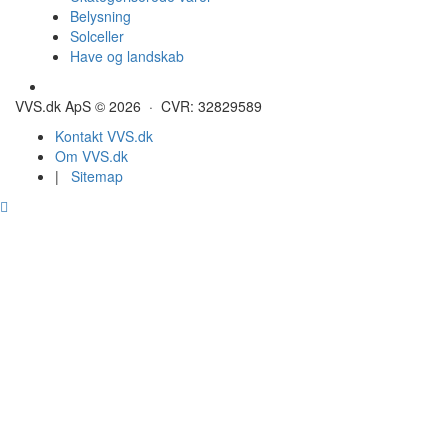
Belysning
Solceller
Have og landskab
Gulvvarme - Megatherm
VVS.dk ApS © 2026 · CVR: 32829589
Kontakt VVS.dk
Om VVS.dk
|
Sitemap