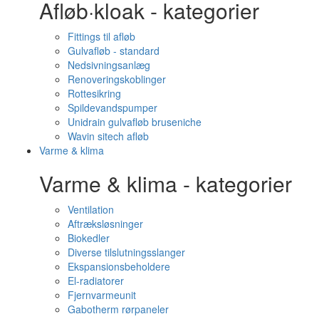
Afløb·kloak - kategorier
Fittings til afløb
Gulvafløb - standard
Nedsivningsanlæg
Renoveringskoblinger
Rottesikring
Spildevandspumper
Unidrain gulvafløb bruseniche
Wavin sitech afløb
Varme & klima
Varme & klima - kategorier
Ventilation
Aftræksløsninger
Biokedler
Diverse tilslutningsslanger
Ekspansionsbeholdere
El-radiatorer
Fjernvarmeunit
Gabotherm rørpaneler