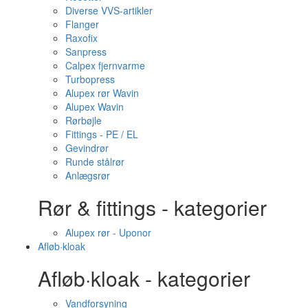
Diverse VVS-artikler
Flanger
Raxofix
Sanpress
Calpex fjernvarme
Turbopress
Alupex rør Wavin
Alupex Wavin
Rørbøjle
Fittings - PE / EL
Gevindrør
Runde stålrør
Anlægsrør
Rør & fittings - kategorier
Alupex rør - Uponor
Afløb·kloak
Afløb·kloak - kategorier
Vandforsyning