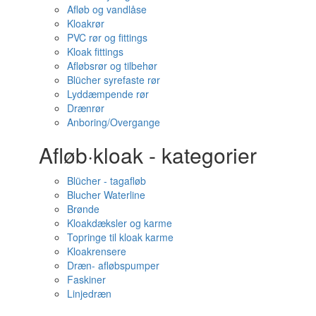
Afløb og vandlåse
Kloakrør
PVC rør og fittings
Kloak fittings
Afløbsrør og tilbehør
Blücher syrefaste rør
Lyddæmpende rør
Drænrør
Anboring/Overgange
Afløb·kloak - kategorier
Blücher - tagafløb
Blucher Waterline
Brønde
Kloakdæksler og karme
Topringe til kloak karme
Kloakrensere
Dræn- afløbspumper
Faskiner
Linjedræn