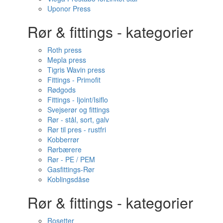
Uponor Press
Rør & fittings - kategorier
Roth press
Mepla press
Tigris Wavin press
Fittings - Primofit
Rødgods
Fittings - Ijoint/Isiflo
Svejserør og fittings
Rør - stål, sort, galv
Rør til pres - rustfri
Kobberrør
Rørbærere
Rør - PE / PEM
Gasfittings-Rør
Koblingsdåse
Rør & fittings - kategorier
Rosetter