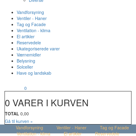
Diverse
Vandforsyning
Ventiler - Haner
Tag og Facade
Ventilation - klima
El artikler
Reservedele
Ukategoriserede varer
Værnemidler
Belysning
Solceller
Have og landskab
MENU
Din kurv
0
0 VARER I KURVEN
TOTAL
0,00
Gå til kurven »
Vandforsyning
Ventiler - Haner
Tag og Facade
Ventilation - klima
El artikler
Reservedele