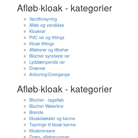
Afløb·kloak - kategorier
Vandforsyning
Afløb og vandlåse
Kloakrør
PVC rør og fittings
Kloak fittings
Afløbsrør og tilbehør
Blücher syrefaste rør
Lyddæmpende rør
Drænrør
Anboring/Overgange
Afløb·kloak - kategorier
Blücher - tagafløb
Blucher Waterline
Brønde
Kloakdæksler og karme
Topringe til kloak karme
Kloakrensere
Dræn- afløbspumper