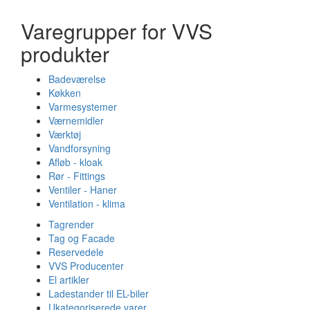
Varegrupper for VVS
produkter
Badeværelse
Køkken
Varmesystemer
Værnemidler
Værktøj
Vandforsyning
Afløb - kloak
Rør - Fittings
Ventiler - Haner
Ventilation - klima
Tagrender
Tag og Facade
Reservedele
VVS Producenter
El artikler
Ladestander til EL-biler
Ukategoriserede varer