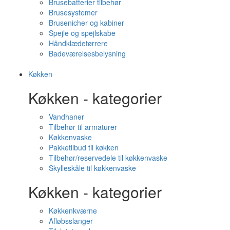
Brusebatterier tilbehør
Brusesystemer
Brusenicher og kabiner
Spejle og spejlskabe
Håndklædetørrere
Badeværelsesbelysning
Køkken
Køkken - kategorier
Vandhaner
Tilbehør til armaturer
Køkkenvaske
Pakketilbud til køkken
Tilbehør/reservedele til køkkenvaske
Skylleskåle til køkkenvaske
Køkken - kategorier
Køkkenkværne
Afløbsslanger