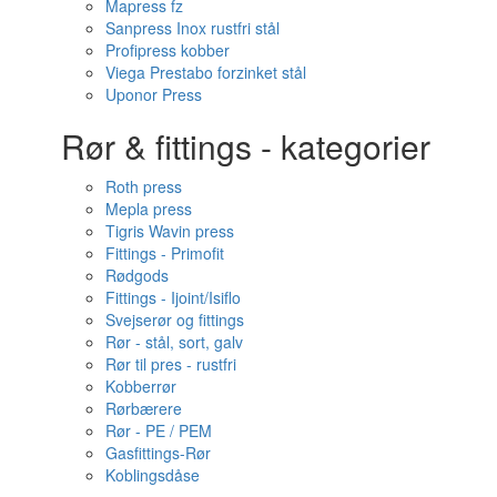
Mapress fz
Sanpress Inox rustfri stål
Profipress kobber
Viega Prestabo forzinket stål
Uponor Press
Rør & fittings - kategorier
Roth press
Mepla press
Tigris Wavin press
Fittings - Primofit
Rødgods
Fittings - Ijoint/Isiflo
Svejserør og fittings
Rør - stål, sort, galv
Rør til pres - rustfri
Kobberrør
Rørbærere
Rør - PE / PEM
Gasfittings-Rør
Koblingsdåse